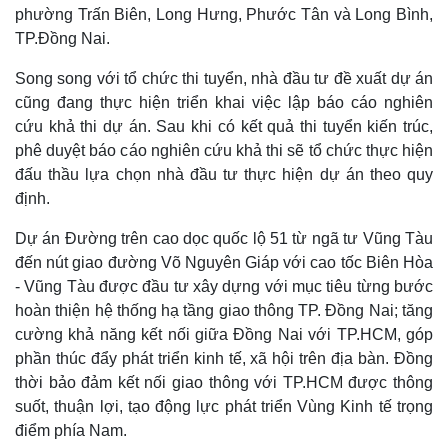
phường Trấn Biên, Long Hưng, Phước Tân và Long Bình,
TP.Đồng Nai.
Song song với tổ chức thi tuyển, nhà đầu tư đề xuất dự án
cũng đang thực hiện triển khai việc lập báo cáo nghiên
cứu khả thi dự án. Sau khi có kết quả thi tuyển kiến trúc,
phê duyệt báo cáo nghiên cứu khả thi sẽ tổ chức thực hiện
đấu thầu lựa chọn nhà đầu tư thực hiện dự án theo quy
định.
Dự án Đường trên cao dọc quốc lộ 51 từ ngã tư Vũng Tàu
đến nút giao đường Võ Nguyên Giáp với cao tốc Biên Hòa
- Vũng Tàu được đầu tư xây dựng với mục tiêu từng bước
Thế giới
Multimedia
hoàn thiện hệ thống hạ tầng giao thông TP. Đồng Nai; tăng
Quan sát
Video
cường khả năng kết nối giữa Đồng Nai với TP.HCM, góp
Cuộc sống đó đây
Ảnh
Hồ sơ
E-Magazine
phần thúc đẩy phát triển kinh tế, xã hội trên địa bàn. Đồng
Infographic
thời bảo đảm kết nối giao thông với TP.HCM được thông
suốt, thuận lợi, tạo động lực phát triển Vùng Kinh tế trọng
điểm phía Nam.