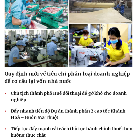
Sức khỏe
Đời sống
Dinh dưỡng - món ngon
Nhà đẹp
Cây thuốc
Blog
Sản phụ khoa
Tình yêu - Gia đình
Quy định mới về tiêu chí phân loại doanh nghiệp
Nhi khoa
để cơ cấu lại vốn nhà nước
Nam khoa
Làm đẹp - giảm cân
Chủ tịch thành phố Huế đối thoại để gỡ khó cho doanh
Phòng mạch online
nghiệp
Ăn sạch sống khỏe
Đẩy nhanh tiến độ Dự án thành phần 2 cao tốc Khánh
Hoà – Buôn Ma Thuột
Tiếp tục đẩy mạnh cải cách thủ tục hành chính thuế theo
hướng thực chất