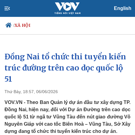
English
XÃ HỘI
/
Đồng Nai tổ chức thi tuyển kiến
Chính trị
Xã hội
Đảng
Tin 24h
trúc đường trên cao dọc quốc lộ
Tổ chức nhân sự
Dự báo thời tiết
51
Quốc hội
Giáo dục
Nhận diện sự thật
Dấu ấn VOV
Việc làm
Thứ Bảy, 18:57, 06/06/2026
Biển đảo
VOV.VN - Theo Ban Quản lý dự án đầu tư xây dựng TP.
Đồng Nai, hiện nay, đối với Dự án Đường trên cao dọc
quốc lộ 51 từ ngã tư Vũng Tàu đến nút giao đường Võ
Nguyên Giáp với cao tốc Biên Hoà – Vũng Tàu, Sở Xây
dựng đang tổ chức thi tuyển kiến trúc cho dự án.