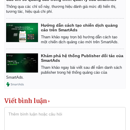
Thông qua các chỉ số này, thương hiệu đánh giá mức độ hiển thị,
tương tác, hiệu quả chi phí.
Hướng dẫn cách tạo chiến dịch quảng
cáo trên SmartAds
Tham khảo ngay trọn bộ hướng dẫn cách tạo
một chiến dịch quảng cáo mới trên SmartAds.
Khám phá hệ thống Publisher đối tác của
SmartAds
Tham khảo ngay bài viết sau để nắm danh sách
publisher trong hệ thống quảng cáo của
SmartAds.
Viết bình luận
Kinh tế
Thị trường
Bất động sản
Giá vàng
Khởi nghiệp
Tiêu dùng
Tỷ giá
Chứng khoán