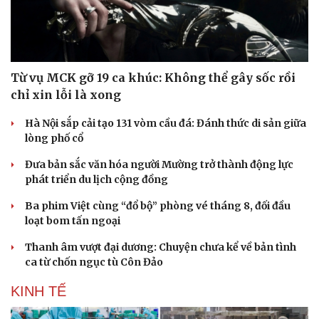
Từ vụ MCK gỡ 19 ca khúc: Không thể gây sốc rồi
chỉ xin lỗi là xong
Hà Nội sắp cải tạo 131 vòm cầu đá: Đánh thức di sản giữa
lòng phố cổ
Đưa bản sắc văn hóa người Mường trở thành động lực
phát triển du lịch cộng đồng
Ba phim Việt cùng “đổ bộ” phòng vé tháng 8, đối đầu
loạt bom tấn ngoại
Thanh âm vượt đại dương: Chuyện chưa kể về bản tình
ca từ chốn ngục tù Côn Đảo
KINH TẾ