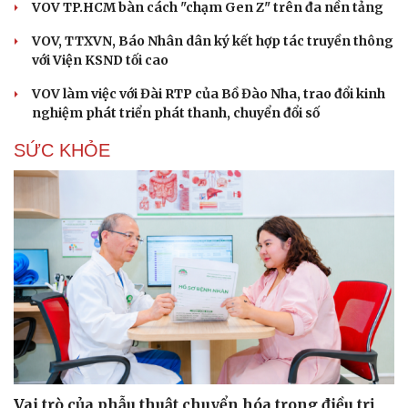
VOV TP.HCM bàn cách "chạm Gen Z" trên đa nền tảng
VOV, TTXVN, Báo Nhân dân ký kết hợp tác truyền thông
với Viện KSND tối cao
VOV làm việc với Đài RTP của Bồ Đào Nha, trao đổi kinh
nghiệm phát triển phát thanh, chuyển đổi số
SỨC KHỎE
Vai trò của phẫu thuật chuyển hóa trong điều trị