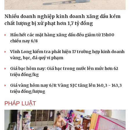
Nhiều doanh nghiệp kinh doanh xăng dầu kém
chất lượng bị xử phạt hơn 1,7 tỷ đồng
Hầu hết các mặt hàng xăng dầu đều giảm từ 15h00
chiều nay 6/8
Vĩnh Long kiểm tra phát hiện 17 trường hợp kinh doanh
vàng, bạc, đá quý vi phạm
Giá bạc hôm nay: Giá bạc trong nước lên mức hơn 62
triệu đồng/kg
Giá vàng hôm nay 6/8: Vàng SJC tăng lên 140,3 - 143,3
Văn hóa
Giải trí
triệu đồng/lượng
Sân khấu - Điện ảnh
Nghệ sĩ
Văn học
Thời trang
PHÁP LUẬT
Âm nhạc
Sao Việt
Di sản