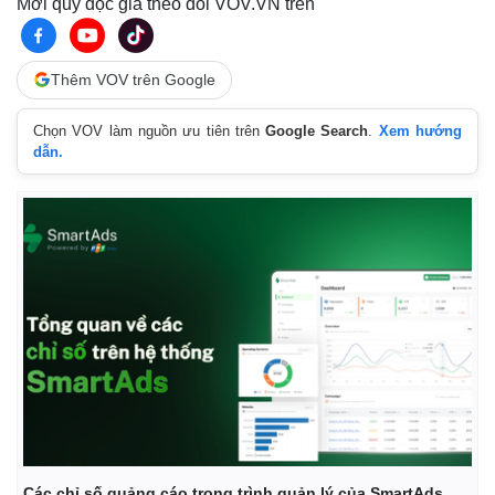
Mời quý độc giả theo dõi VOV.VN trên
Thêm VOV trên Google
Chọn VOV làm nguồn ưu tiên trên
Google Search
.
Xem hướng
dẫn.
Các chỉ số quảng cáo trong trình quản lý của SmartAds