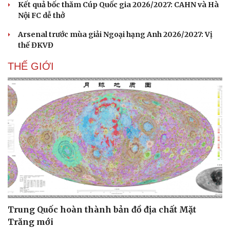
Kết quả bốc thăm Cúp Quốc gia 2026/2027: CAHN và Hà
Nội FC dễ thở
Arsenal trước mùa giải Ngoại hạng Anh 2026/2027: Vị
thế ĐKVĐ
THẾ GIỚI
Du lịch
Podcast
Tư vấn
Câu chuyện thời sự
Săn Tour
Đọc truyện đêm khuya
Trung Quốc hoàn thành bản đồ địa chất Mặt
check-in
Cửa sổ tình yêu
Trăng mới
Kể chuyện cho bé