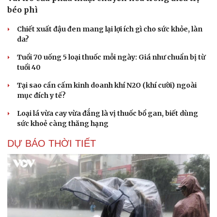
béo phì
Chiết xuất đậu đen mang lại lợi ích gì cho sức khỏe, làn
da?
Tuổi 70 uống 5 loại thuốc mỗi ngày: Giá như chuẩn bị từ
tuổi 40
Tại sao cần cấm kinh doanh khí N2O (khí cười) ngoài
mục đích y tế?
Loại lá vừa cay vừa đắng là vị thuốc bổ gan, biết dùng
sức khoẻ càng thăng hạng
DỰ BÁO THỜI TIẾT