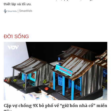
thiết lập và tối ưu.
| SmartAds
Doanh nghiệp
Công nghệ
Thông tin doanh nghiệp
Sành điệu
Doanh nghiệp 24h
Tin Công nghệ
ĐỜI SỐNG
Doanh nhân
Trải nghiệm
Vì cộng đồng
Chuyển đổi số
Cặp vợ chồng 9X bỏ phố về “giữ hồn nhà cổ” miền