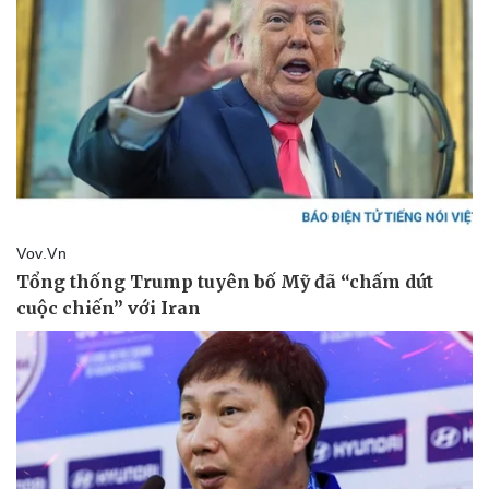
Vụ án
Vũ khí
Tin nóng
Việt Nam
Tư vấn luật
Phân tích