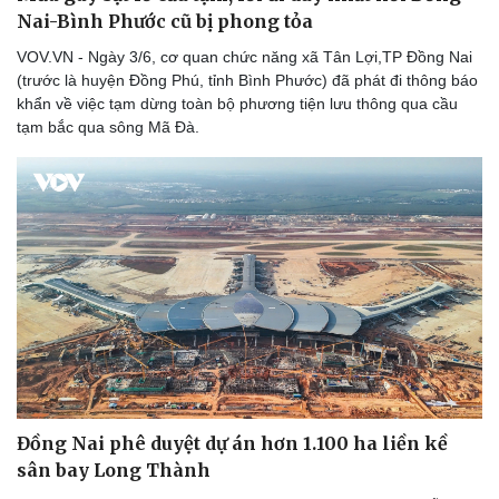
Thể thao
Ô tô - Xe máy
Nai-Bình Phước cũ bị phong tỏa
Bóng đá
Ô tô
VOV.VN - Ngày 3/6, cơ quan chức năng xã Tân Lợi,TP Đồng Nai
Lịch thi đấu bóng đá
Xe máy
(trước là huyện Đồng Phú, tỉnh Bình Phước) đã phát đi thông báo
Thế giới thể thao
Tư vấn
khẩn về việc tạm dừng toàn bộ phương tiện lưu thông qua cầu
eSports
tạm bắc qua sông Mã Đà.
Hậu trường
Đồng Nai phê duyệt dự án hơn 1.100 ha liền kề
sân bay Long Thành