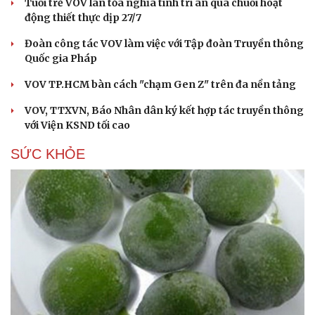
Tuổi trẻ VOV lan tỏa nghĩa tình tri ân qua chuỗi hoạt
động thiết thực dịp 27/7
Đoàn công tác VOV làm việc với Tập đoàn Truyền thông
Quốc gia Pháp
VOV TP.HCM bàn cách "chạm Gen Z" trên đa nền tảng
VOV, TTXVN, Báo Nhân dân ký kết hợp tác truyền thông
với Viện KSND tối cao
SỨC KHỎE