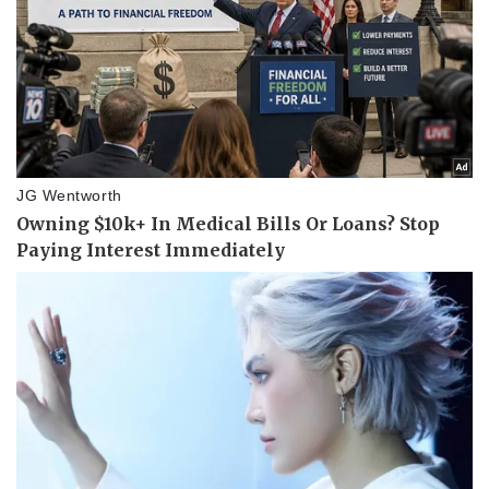
Vụ án
Vũ khí
Tin nóng
Việt Nam
Tư vấn luật
Phân tích