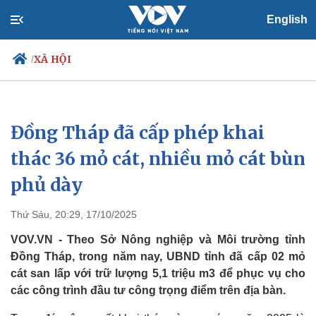
English
XÃ HỘI
/
Đồng Tháp đã cấp phép khai
Chính trị
Xã hội
Đảng
Tin 24h
thác 36 mỏ cát, nhiều mỏ cát bùn
Tổ chức nhân sự
Dự báo thời tiết
phủ dày
Quốc hội
Giáo dục
Nhận diện sự thật
Dấu ấn VOV
Việc làm
Thứ Sáu, 20:29, 17/10/2025
Biển đảo
VOV.VN - Theo Sở Nông nghiệp và Môi trường tỉnh
Đồng Tháp, trong năm nay, UBND tỉnh đã cấp 02 mỏ
cát san lấp với trữ lượng 5,1 triệu m3 để phục vụ cho
các công trình đầu tư công trọng điểm trên địa bàn.