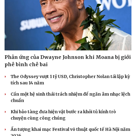
Sức khỏe
Đời sống
Dinh dưỡng - món ngon
Nhà đẹp
Phản ứng của Dwayne Johnson khi Moana bị giới
Cây thuốc
Blog
phê bình chê bai
Sản phụ khoa
Tình yêu - Gia đình
Nhi khoa
The Odyssey vượt 1 tỷ USD, Christopher Nolan tái lập kỳ
Nam khoa
tích sau 14 năm
Làm đẹp - giảm cân
Phòng mạch online
Cần một hệ sinh thái trách nhiệm để ngăn âm nhạc lệch
Ăn sạch sống khỏe
chuẩn
Khi bảo tàng đưa hiện vật bước ra khỏi tủ kính trò
chuyện cùng công chúng
Ấn tượng khai mạc Festival võ thuật quốc tế Hà Nội năm
2026