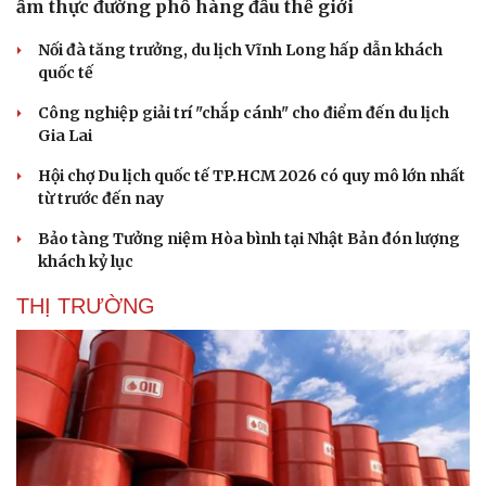
ẩm thực đường phố hàng đầu thế giới
Nối đà tăng trưởng, du lịch Vĩnh Long hấp dẫn khách
quốc tế
Công nghiệp giải trí "chắp cánh" cho điểm đến du lịch
Gia Lai
Hội chợ Du lịch quốc tế TP.HCM 2026 có quy mô lớn nhất
từ trước đến nay
Bảo tàng Tưởng niệm Hòa bình tại Nhật Bản đón lượng
khách kỷ lục
THỊ TRƯỜNG
Văn hóa
Giải trí
Sân khấu - Điện ảnh
Nghệ sĩ
Văn học
Thời trang
Âm nhạc
Sao Việt
Di sản