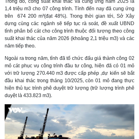
Trong đó, công suất khai thác và cung ứng năm 2025 là
1,4 triệu m3 cho 07 công trình. Tính đến nay đã cung ứng
trên 674 200 m³(đạt 48%). Trong thời gian tới, Sở Xây
dựng cùng các ngành sẽ tiếp tục rà soát, đề xuất UBND
tỉnh phân bổ cát cho công trình thuộc đối tượng theo công
suất khai thác của năm 2026 (khoảng 2,1 triệu m3) và các
năm tiếp theo.
Ngoài ra trong năm, tỉnh đã tổ chức đấu giá thành công 02
mỏ cát phục vụ công trình đầu tư công, hiện đã có 01 mỏ
với trữ lượng 270.440 m3 được cấp phép ,dự kiến sẽ bắt
đầu khai thác trong tháng 10/2025, còn 01 mỏ đang thực
hiện thủ tục trình phê duyệt trữ lượng (trữ lượng trình phê
duyệt là 433.823 m3).