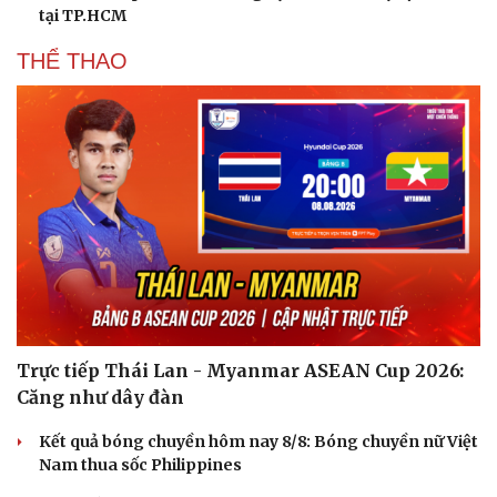
tại TP.HCM
THỂ THAO
Trực tiếp Thái Lan - Myanmar ASEAN Cup 2026:
Du lịch
Podcast
Căng như dây đàn
Tư vấn
Câu chuyện thời sự
Kết quả bóng chuyền hôm nay 8/8: Bóng chuyền nữ Việt
Săn Tour
Đọc truyện đêm khuya
Nam thua sốc Philippines
check-in
Cửa sổ tình yêu
Kể chuyện cho bé