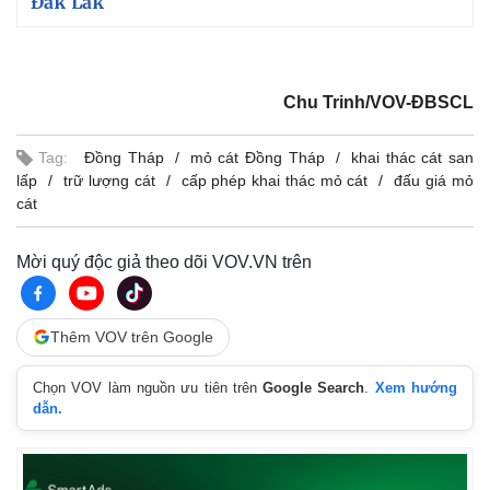
Đắk Lắk
Chu Trinh/VOV-ĐBSCL
Tag:
Đồng Tháp
mỏ cát Đồng Tháp
khai thác cát san
lấp
trữ lượng cát
cấp phép khai thác mỏ cát
đấu giá mỏ
cát
Mời quý độc giả theo dõi VOV.VN trên
Thêm VOV trên Google
Kinh tế
Thị trường
Chọn VOV làm nguồn ưu tiên trên
Google Search
.
Xem hướng
Bất động sản
Giá vàng
dẫn.
Khởi nghiệp
Tiêu dùng
Tỷ giá
Chứng khoán