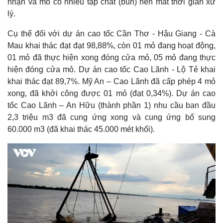
nhận và mỏ có nhiều tạp chất (bùn) nên mất thời gian xử
lý.
Cụ thể đối với dự án cao tốc Cần Thơ - Hậu Giang - Cà
Mau khai thác đạt đạt 98,88%, còn 01 mỏ đang hoạt động,
01 mỏ đã thực hiện xong đóng cửa mỏ, 05 mỏ đang thực
hiện đóng cửa mỏ. Dự án cao tốc Cao Lãnh - Lộ Tẻ khai
khai thác đạt 89,7%. Mỹ An – Cao Lãnh đã cấp phép 4 mỏ
xong, đã khởi công được 01 mỏ (đạt 0,34%). Dự án cao
tốc Cao Lãnh – An Hữu (thành phần 1) nhu cầu ban đầu
2,3 triệu m3 đã cung ứng xong và cung ứng bổ sung
60.000 m3 (đã khai thác 45.000 mét khối).
Thế giới
Multimedia
Quan sát
Video
Cuộc sống đó đây
Ảnh
Hồ sơ
E-Magazine
Infographic