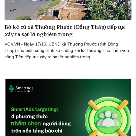
Bờ kè cũ xã Thường Phước (Đồng Tháp) tiếp tục
Doanh nghiệp
Công nghệ
xảy ra sạt lở nghiêm trọng
Thông tin doanh nghiệp
Sành điệu
Doanh nghiệp 24h
Tin Công nghệ
VOV.VN - Ngày 17/10, UBND xã Thường Phước (tỉnh Đồng
Doanh nhân
Trải nghiệm
Tháp) cho biết, công trình kè chống xói lở Thường Thới Tiền ven
Vì cộng đồng
Chuyển đổi số
sông Tiền tiếp tục xảy ra sạt lở nghiêm trọng.