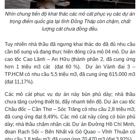
Nhìn chung tiến độ khai thác các mỏ cát phục vụ các dự án
trọng điểm quốc gia tại tỉnh Đồng Tháp còn chậm, chất
lượng cát chưa đồng đều.
Tuy nhiên nhà thầu đã ngưng khai thác do đã đủ nhu cầu
cần bổ sung và đang thực hiện đóng cửa mỏ 04 mỏ. Dự án
cao tốc Cao Lãnh – An Hữu (thành phần 2, đã cung ứng
hơn 1 triệu m3 cát (đạt 60 %). Dự án Vành đai 3 –
TP.HCM có nhu cầu 5,5 triệu m3, đã cung ứng 615.000 m3
(đạt 11,17%).
Các mỏ cát phục vụ dự án này bùn phủ dày; nhà thầu
chưa tăng cường thiết bị, đẩy nhanh tiến độ. Dự án cao tốc
Châu đốc – Cần Thơ – Sóc Trăng có nhu cầu 2,8 triệu m3;
đã cung ứng đạt 8,49%. Các mỏ cát này cũng có bùn phủ
dày; nhà thầu chậm nhận cát. Dự án Đường Hồ Chí Minh,
đoạn Rạch Sỏi – Bến Nhất và Gò Quao – Vĩnh Thuận có
nhu cầu 1,8 triệu m3; đã cung ứng 70.470 m3 (đạt 3,92%).