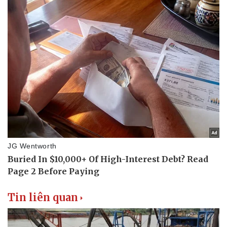
Thể thao
Ô tô - Xe máy
Bóng đá
Ô tô
Lịch thi đấu bóng đá
Xe máy
Thế giới thể thao
Tư vấn
eSports
Hậu trường
Tin liên quan