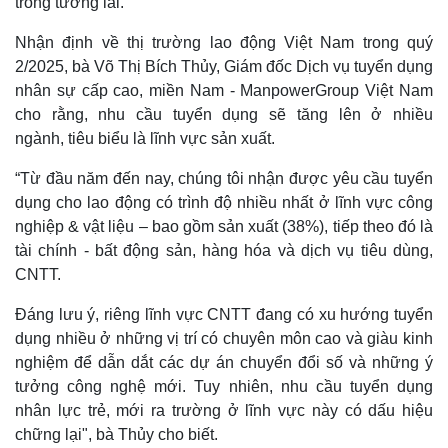
trong tương lai.
Nhận định về thị trường lao động Việt Nam trong quý
2/2025, bà Võ Thị Bích Thủy, Giám đốc Dịch vụ tuyển dụng
nhân sự cấp cao, miền Nam - ManpowerGroup Việt Nam
cho rằng, nhu cầu tuyển dụng sẽ tăng lên ở nhiều
ngành, tiêu biểu là lĩnh vực sản xuất.
“Từ đầu năm đến nay, chúng tôi nhận được yêu cầu tuyển
dụng cho lao động có trình độ nhiều nhất ở lĩnh vực công
nghiệp & vật liệu – bao gồm sản xuất (38%), tiếp theo đó là
tài chính - bất động sản, hàng hóa và dịch vụ tiêu dùng,
CNTT.
Đáng lưu ý, riêng lĩnh vực CNTT đang có xu hướng tuyển
dụng nhiều ở những vị trí có chuyên môn cao và giàu kinh
nghiệm để dẫn dắt các dự án chuyển đổi số và những ý
tưởng công nghệ mới. Tuy nhiên, nhu cầu tuyển dụng
nhân lực trẻ, mới ra trường ở lĩnh vực này có dấu hiệu
chững lại", bà Thủy cho biết.