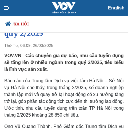
English
Dự báo nhiều ngành nghề sẽ
tăng nhu cầu tuyển dụng trong
XÃ HỘI
/
quý 2/2025
Thứ Tư, 06:09, 26/03/2025
Chính trị
Xã hội
VOV.VN - Các chuyên gia dự báo, nhu cầu tuyển dụng
Đảng
Tin 24h
sẽ tăng lên ở nhiều ngành trong quý 2/2025, tiêu biểu
Tổ chức nhân sự
Dự báo thời tiết
là lĩnh vực sản xuất.
Quốc hội
Giáo dục
Nhận diện sự thật
Dấu ấn VOV
Báo cáo của Trung tâm Dịch vụ việc làm Hà Nội – Sở Nội
Việc làm
vụ Hà Nội cho thấy, trong tháng 2/2025, số doanh nghiệp
Biển đảo
thành lập mới và quay trở lại hoạt động có xu hướng tăng
trở lại, góp phần tác động tích cực đến thị trường lao động.
Ước tính, nhu cầu tuyển dụng trên toàn TP Hà Nội trong
tháng 2/2025 khoảng 28.850 chỉ tiêu.
Ông Vũ Quang Thành, Phó Giám đốc Trung tâm Dịch vụ