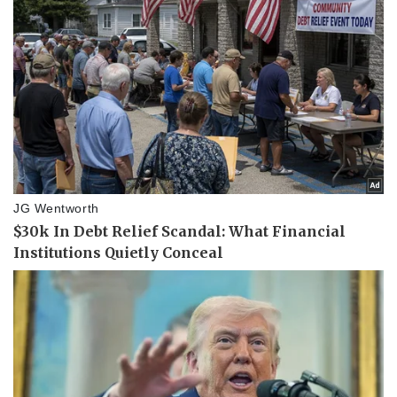
Văn hóa
Giải trí
Sân khấu - Điện ảnh
Nghệ sĩ
Văn học
Thời trang
Âm nhạc
Sao Việt
Di sản