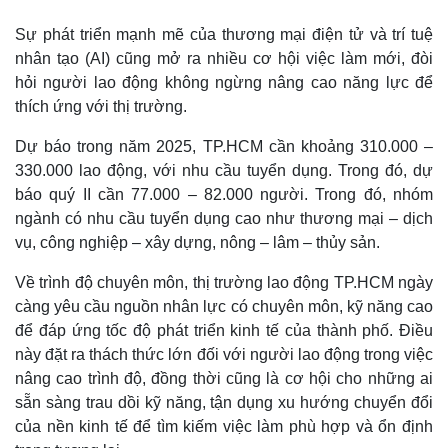
Sự phát triển mạnh mẽ của thương mại điện tử và trí tuệ
nhân tạo (AI) cũng mở ra nhiều cơ hội việc làm mới, đòi
hỏi người lao động không ngừng nâng cao năng lực để
thích ứng với thị trường.
Dự báo trong năm 2025, TP.HCM cần khoảng 310.000 –
330.000 lao động, với nhu cầu tuyển dụng. Trong đó, dự
báo quý II cần 77.000 – 82.000 người. Trong đó, nhóm
ngành có nhu cầu tuyển dụng cao như thương mại – dịch
vụ, công nghiệp – xây dựng, nông – lâm – thủy sản.
Về trình độ chuyên môn, thị trường lao động TP.HCM ngày
Pháp luật
Quân sự - Quốc phòng
càng yêu cầu nguồn nhân lực có chuyên môn, kỹ năng cao
Vụ án
Vũ khí
để đáp ứng tốc độ phát triển kinh tế của thành phố. Điều
Tin nóng
Việt Nam
này đặt ra thách thức lớn đối với người lao động trong việc
Tư vấn luật
Phân tích
nâng cao trình độ, đồng thời cũng là cơ hội cho những ai
sẵn sàng trau dồi kỹ năng, tận dụng xu hướng chuyển đổi
của nền kinh tế để tìm kiếm việc làm phù hợp và ổn định