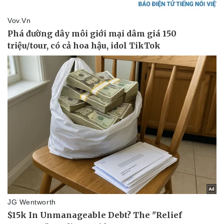
Sức khỏe
Đời sống
Dinh dưỡng - món ngon
Nhà đẹp
Cây thuốc
Blog
Sản phụ khoa
Tình yêu - Gia đình
Nhi khoa
Nam khoa