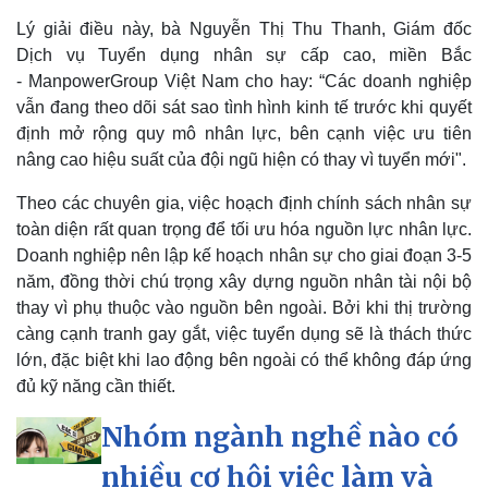
Lý giải điều này, bà Nguyễn Thị Thu Thanh, Giám đốc
Dịch vụ Tuyển dụng nhân sự cấp cao, miền Bắc
- ManpowerGroup Việt Nam cho hay: “Các doanh nghiệp
vẫn đang theo dõi sát sao tình hình kinh tế trước khi quyết
định mở rộng quy mô nhân lực, bên cạnh việc ưu tiên
Thể thao
Ô tô - Xe máy
nâng cao hiệu suất của đội ngũ hiện có thay vì tuyển mới".
Bóng đá
Ô tô
Lịch thi đấu bóng đá
Xe máy
Theo các chuyên gia, việc hoạch định chính sách nhân sự
Thế giới thể thao
Tư vấn
toàn diện rất quan trọng để tối ưu hóa nguồn lực nhân lực.
eSports
Doanh nghiệp nên lập kế hoạch nhân sự cho giai đoạn 3-5
Hậu trường
năm, đồng thời chú trọng xây dựng nguồn nhân tài nội bộ
thay vì phụ thuộc vào nguồn bên ngoài. Bởi khi thị trường
càng cạnh tranh gay gắt, việc tuyển dụng sẽ là thách thức
lớn, đặc biệt khi lao động bên ngoài có thể không đáp ứng
đủ kỹ năng cần thiết.
Nhóm ngành nghề nào có
nhiều cơ hội việc làm và