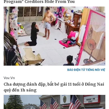
Làm đẹp - giảm cân
Phòng mạch online
Ăn sạch sống khỏe