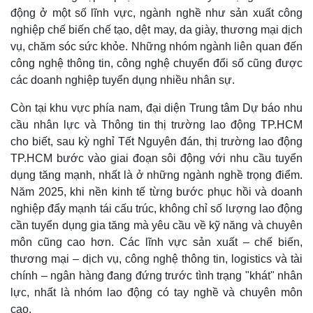
Khởi nghiệp
Tiêu dùng
động ở một số lĩnh vực, ngành nghề như sản xuất công
Tỷ giá
nghiệp chế biến chế tạo, dệt may, da giày, thương mại dịch
Chứng khoán
Giá cà phê
vụ, chăm sóc sức khỏe. Những nhóm ngành liên quan đến
công nghệ thông tin, công nghệ chuyển đổi số cũng được
các doanh nghiệp tuyển dụng nhiều nhân sự.
Còn tại khu vực phía nam, đại diện Trung tâm Dự báo nhu
cầu nhân lực và Thông tin thị trường lao động TP.HCM
cho biết, sau kỳ nghỉ Tết Nguyên đán, thị trường lao động
TP.HCM bước vào giai đoạn sôi động với nhu cầu tuyển
dụng tăng mạnh, nhất là ở những ngành nghề trọng điểm.
Năm 2025, khi nền kinh tế từng bước phục hồi và doanh
nghiệp đẩy mạnh tái cấu trúc, không chỉ số lượng lao động
cần tuyển dụng gia tăng mà yêu cầu về kỹ năng và chuyên
môn cũng cao hơn. Các lĩnh vực sản xuất – chế biến,
thương mại – dịch vụ, công nghệ thông tin, logistics và tài
chính – ngân hàng đang đứng trước tình trạng "khát" nhân
lực, nhất là nhóm lao động có tay nghề và chuyên môn
cao.