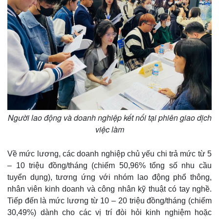
Thế giới
Multimedia
Quan sát
Video
Cuộc sống đó đây
Ảnh
Hồ sơ
E-Magazine
Infographic
Người lao động và doanh nghiệp kết nối tại phiên giao dịch
việc làm
Về mức lương, các doanh nghiệp chủ yếu chi trả mức từ 5
– 10 triệu đồng/tháng (chiếm 50,96% tổng số nhu cầu
tuyển dụng), tương ứng với nhóm lao động phổ thông,
nhân viên kinh doanh và công nhân kỹ thuật có tay nghề.
Tiếp đến là mức lương từ 10 – 20 triệu đồng/tháng (chiếm
30,49%) dành cho các vị trí đòi hỏi kinh nghiệm hoặc