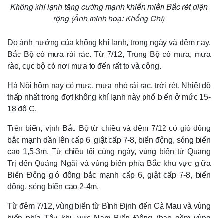
Cuộc sống đó đây
Ảnh
Không khí lạnh tăng cường mạnh khiến miền Bắc rét diện
Hồ sơ
E-Magazine
rộng (Ảnh minh hoạ: Khổng Chí)
Infographic
Do ảnh hưởng của không khí lạnh, trong ngày và đêm nay,
Bắc Bộ có mưa rải rác. Từ 7/12, Trung Bộ có mưa, mưa
rào, cục bộ có nơi mưa to đến rất to và dông.
Hà Nội hôm nay có mưa, mưa nhỏ rải rác, trời rét. Nhiệt độ
thấp nhất trong đợt không khí lạnh này phổ biến ở mức 15-
18 độ C.
Trên biển, vịnh Bắc Bộ từ chiều và đêm 7/12 có gió đông
bắc mạnh dần lên cấp 6, giật cấp 7-8, biển động, sóng biển
cao 1,5-3m. Từ chiều tối cùng ngày, vùng biển từ Quảng
Trị đến Quảng Ngãi và vùng biển phía Bắc khu vực giữa
Biển Đông gió đông bắc mạnh cấp 6, giật cấp 7-8, biển
động, sóng biển cao 2-4m.
Từ đêm 7/12, vùng biển từ Bình Định đến Cà Mau và vùng
biển phía Tây khu vực Nam Biển Đông (bao gồm vùng