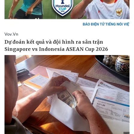
Sản phụ khoa
Tình yêu - Gia đình
Nhi khoa
Nam khoa
Làm đẹp - giảm cân
Phòng mạch online
Ăn sạch sống khỏe