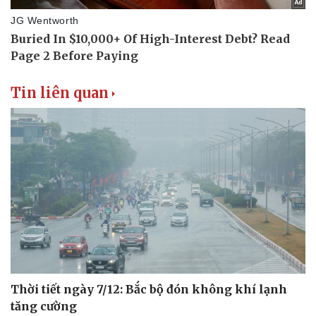
Tin liên quan
Văn hóa
Giải trí
Sân khấu - Điện ảnh
Nghệ sĩ
Văn học
Thời trang
Âm nhạc
Sao Việt
Di sản
Thời tiết ngày 7/12: Bắc bộ đón không khí lạnh
tăng cường