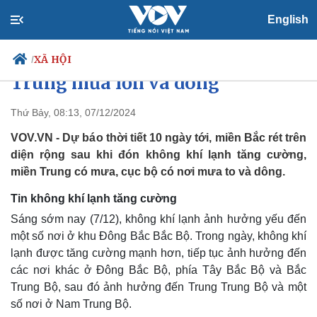
English
Dự báo thời tiết 10 ngày tới:
Miền Bắc rét diện rộng, miền
XÃ HỘI
/
Trung mưa lớn và dông
Thứ Bảy, 08:13, 07/12/2024
Chính trị
Xã hội
VOV.VN - Dự báo thời tiết 10 ngày tới, miền Bắc rét trên
Đảng
Tin 24h
diện rộng sau khi đón không khí lạnh tăng cường,
Tổ chức nhân sự
Dự báo thời tiết
miền Trung có mưa, cục bộ có nơi mưa to và dông.
Quốc hội
Giáo dục
Nhận diện sự thật
Dấu ấn VOV
Tin không khí lạnh tăng cường
Việc làm
Sáng sớm nay (7/12), không khí lạnh ảnh hưởng yếu đến
Biển đảo
một số nơi ở khu Đông Bắc Bắc Bộ. Trong ngày, không khí
lạnh được tăng cường mạnh hơn, tiếp tục ảnh hưởng đến
các nơi khác ở Đông Bắc Bộ, phía Tây Bắc Bộ và Bắc
Trung Bộ, sau đó ảnh hưởng đến Trung Trung Bộ và một
số nơi ở Nam Trung Bộ.