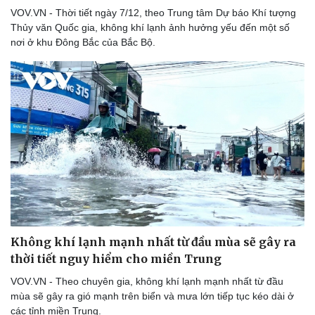
VOV.VN - Thời tiết ngày 7/12, theo Trung tâm Dự báo Khí tượng
Thủy văn Quốc gia, không khí lạnh ảnh hưởng yếu đến một số
nơi ở khu Đông Bắc của Bắc Bộ.
Không khí lạnh mạnh nhất từ đầu mùa sẽ gây ra
thời tiết nguy hiểm cho miền Trung
Du lịch
Podcast
VOV.VN - Theo chuyên gia, không khí lạnh mạnh nhất từ đầu
Tư vấn
Câu chuyện thời sự
mùa sẽ gây ra gió mạnh trên biển và mưa lớn tiếp tục kéo dài ở
Săn Tour
Đọc truyện đêm khuya
các tỉnh miền Trung.
check-in
Cửa sổ tình yêu