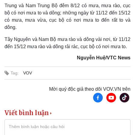
Trung và Nam Trung Bộ đêm 8/12 có mưa, mưa rào, cục
bộ có nơi mưa to và dông; những ngày từ 11/12 đến 15/12
có mưa, mưa vừa, cục bộ có nơi mưa to đến rất to và
dông.
Tây Nguyên và Nam Bộ mưa rào và dông vài nơi, từ 11/12
đến 15/12 mưa rào và dông rải rác, cục bộ có nơi mưa to.
Nguyễn Huệ/VTC News
Tag:
VOV
Mời quý độc giả theo dõi VOV.VN trên
Pháp luật
Quân sự - Quốc phòng
Vụ án
Vũ khí
Viết bình luận
Tin nóng
Việt Nam
Tư vấn luật
Phân tích