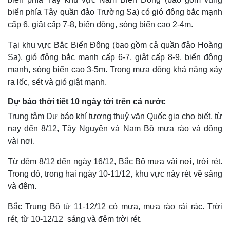
biển phía Tây quần đảo Trường Sa) có gió đông bắc mạnh
cấp 6, giật cấp 7-8, biển động, sóng biển cao 2-4m.
Tại khu vực Bắc Biển Đông (bao gồm cả quần đảo Hoàng
Sa), gió đông bắc mạnh cấp 6-7, giật cấp 8-9, biển động
Kinh tế
Thị trường
mạnh, sóng biển cao 3-5m. Trong mưa dông khả năng xảy
Bất động sản
Giá vàng
ra lốc, sét và gió giật mạnh.
Khởi nghiệp
Tiêu dùng
Dự báo thời tiết 10 ngày tới trên cả nước
Tỷ giá
Chứng khoán
Trung tâm Dự báo khí tượng thuỷ văn Quốc gia cho biết, từ
Giá cà phê
nay đến 8/12, Tây Nguyên và Nam Bộ mưa rào và dông
vài nơi.
Từ đêm 8/12 đến ngày 16/12, Bắc Bộ mưa vài nơi, trời rét.
Trong đó, trong hai ngày 10-11/12, khu vực này rét về sáng
và đêm.
Bắc Trung Bộ từ 11-12/12 có mưa, mưa rào rải rác. Trời
rét, từ 10-12/12 sáng và đêm trời rét.