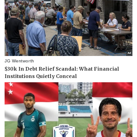
Sức khỏe
Đời sống
Dinh dưỡng - món ngon
Nhà đẹp
Cây thuốc
Blog