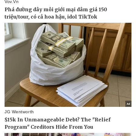
Thể thao
Ô tô - Xe máy
Bóng đá
Ô tô
Lịch thi đấu bóng đá
Xe máy
Thế giới thể thao
Tư vấn
eSports
Hậu trường