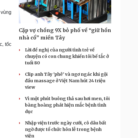
Doanh nghiệp 24h
Tin Công nghệ
Doanh nhân
Trải nghiệm
 vùng
ì cộng đồng
Chuyển đổi số
Cặp vợ chồng 9X bỏ phố về “giữ hồn
u lịch
Podcast
nhà cổ” miền Tây
Tư vấn
Câu chuyện thời sự
, tốc
Săn Tour
Đọc truyện đêm khuya
Lời đề nghị của người tình trẻ về
heck-in
Cửa sổ tình yêu
chuyện có con chung khiến tôi bế tắc ở
Kể chuyện cho bé
tuổi 80
Hạt giống tâm hồn
Clip anh Tây 'phê' và ngơ ngác khi gội
đầu massage ở Việt Nam hút 24 triệu
view
Vì một phút buông thả sau hơi men, tôi
bàng hoàng phát hiện mắc bệnh tình
dục
Nhập viện trước ngày cưới, cô dâu bất
ngờ được tổ chức hôn lễ trong bệnh
viện