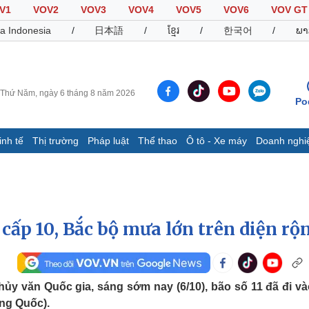
V1
VOV2
VOV3
VOV4
VOV5
VOV6
VOV GT
a Indonesia
/
日本語
/
ខ្មែរ
/
한국어
/
ພາ
Thứ Năm, ngày 6 tháng 8 năm 2026
Po
inh tế
Thị trường
Pháp luật
Thể thao
Ô tô - Xe máy
Doanh nghi
Thế giới
Multimedia
K
Quan sát
Video
B
Cuộc sống đó đây
Ảnh
K
Hồ sơ
E-Magazine
t cấp 10, Bắc bộ mưa lớn trên diện rộ
Infographic
Thể thao
Ô tô - Xe máy
D
y văn Quốc gia, sáng sớm nay (6/10), bão số 11 đã đi và
Bóng đá
Ô tô
T
ng Quốc).