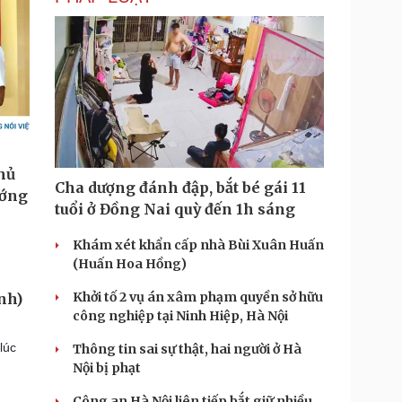
Cha dượng đánh đập, bắt bé gái 11
tuổi ở Đồng Nai quỳ đến 1h sáng
Khám xét khẩn cấp nhà Bùi Xuân Huấn
(Huấn Hoa Hồng)
Khởi tố 2 vụ án xâm phạm quyền sở hữu
nh)
công nghiệp tại Ninh Hiệp, Hà Nội
lúc
Thông tin sai sự thật, hai người ở Hà
Nội bị phạt
Công an Hà Nội liên tiếp bắt giữ nhiều