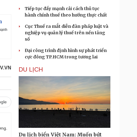
Tiếp tục đẩy mạnh cải cách thủ tục
hành chính thuế theo hướng thực chất
m
Cục Thuế ra mắt diễn đàn pháp luật và
 mạnh
nghiệp vụ quản lý thuế trên nền tảng
số
Đại công trình định hình sự phát triển
cực đông TP.HCM trong tương lai
V.VN
DU LỊCH
gle
ợng.
Du lịch biển Việt Nam: Muốn bứt