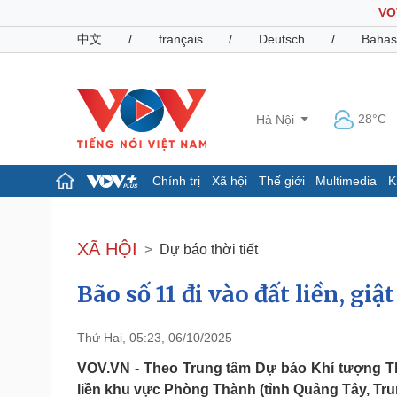
VO
中文
/
français
/
Deutsch
/
Bahas
28°C
Hà Nội
Chính trị
Xã hội
Thế giới
Multimedia
K
Chính trị
Xã hội
Đảng
Tin 24h
XÃ HỘI
Dự báo thời tiết
Tổ chức nhân sự
Dự báo thời tiết
Quốc hội
Giáo dục
Bão số 11 đi vào đất liền, giậ
Nhận diện sự thật
Dấu ấn VOV
Việc làm
Biển đảo
Thứ Hai, 05:23, 06/10/2025
Pháp luật
Quân sự - Quốc phòng
VOV.VN - Theo Trung tâm Dự báo Khí tượng Thủ
Vụ án
Vũ khí
liền khu vực Phòng Thành (tỉnh Quảng Tây, Tru