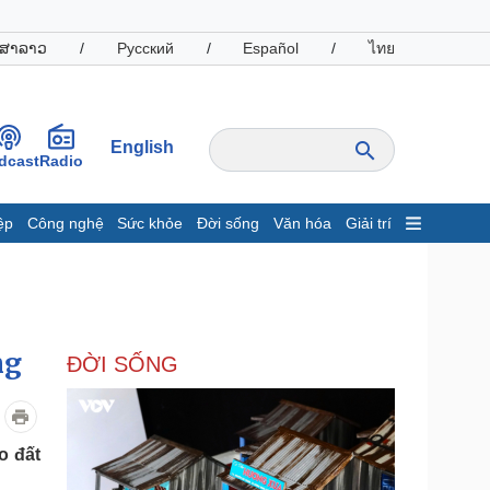
ສາລາວ
/
Русский
/
Español
/
ไทย
English
dcast
Radio
ệp
Công nghệ
Sức khỏe
Đời sống
Văn hóa
Giải trí
inh tế
Thị trường
ất động sản
Giá vàng
hởi nghiệp
Tiêu dùng
Tỷ giá
ng
ĐỜI SỐNG
Chứng khoán
Giá cà phê
oanh nghiệp
Công nghệ
o đất
hông tin doanh nghiệp
Sành điệu