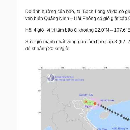
Tin nóng
Việt Nam
Tư vấn luật
Phân tích
Do ảnh hưởng của bão, tại Bạch Long Vĩ đã có gió
ven biển Quảng Ninh – Hải Phòng có gió giật cấp 
Hồi 4 giờ, vị trí tâm bão ở khoảng 22,0°N – 107,6
Sức khỏe
Đời sống
Dinh dưỡng - món ngon
Nhà đẹp
Sức gió mạnh nhất vùng gần tâm bão cấp 8 (62–74
Cây thuốc
Blog
độ khoảng 20 km/giờ.
Sản phụ khoa
Tình yêu - Gia đình
Nhi khoa
Nam khoa
Làm đẹp - giảm cân
Phòng mạch online
Ăn sạch sống khỏe
Cải chính