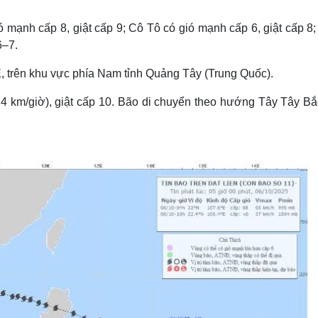
Lịch thi đấu bóng đá
Xe máy
Thế giới thể thao
Tư vấn
 mạnh cấp 8, giật cấp 9; Cô Tô có gió mạnh cấp 6, giật cấp 8;
eSports
V
6–7.
Hậu trường
°E, trên khu vực phía Nam tỉnh Quảng Tây (Trung Quốc).
Văn hóa
Giải trí
D
Sân khấu - Điện ảnh
Nghệ sĩ
 km/giờ), giật cấp 10. Bão di chuyển theo hướng Tây Tây Bắc
Văn học
Thời trang
Âm nhạc
Sao Việt
c
Di sản