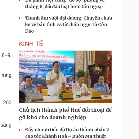
Ba phim Việt cùng “đổ bộ” phòng vé
tháng 8, đối đầu loạt bom tấn ngoại
Thanh âm vượt đại dương: Chuyện chưa
kể về bản tình ca từ chốn ngục tù Côn
Đảo
KINH TẾ
 8–9,
 rung
0–200
Chủ tịch thành phố Huế đối thoại để
gỡ khó cho doanh nghiệp
 sáng
Đẩy nhanh tiến độ Dự án thành phần 2
cao tốc Khánh Hoà – Buôn Ma Thuột