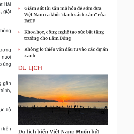
át Hải
Giám sát tài sản mã hóa để sớm đưa
 giật
Việt Nam ra khỏi "danh sách xám" của
FATF
phòng
Khoa học, công nghệ tạo sức bật tăng
trưởng cho Lâm Đồng
Không lo thiếu vốn đầu tư vào các dự án
phương
xanh
u nuôi
ập úng
DU LỊCH
g gần
trình,
ục bộ
 trên
Du lịch biển Việt Nam: Muốn bứt