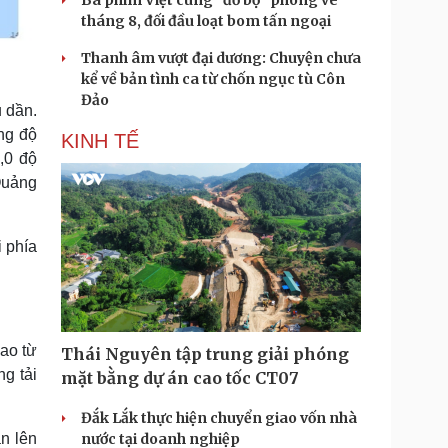
Ba phim Việt cùng “đổ bộ” phòng vé
tháng 8, đối đầu loạt bom tấn ngoại
Thanh âm vượt đại dương: Chuyện chưa
kể về bản tình ca từ chốn ngục tù Côn
Đảo
 dần.
ng độ
KINH TẾ
,0 độ
Quảng
 phía
ao từ
Thái Nguyên tập trung giải phóng
g tải
mặt bằng dự án cao tốc CT07
Đắk Lắk thực hiện chuyển giao vốn nhà
nước tại doanh nghiệp
n lên