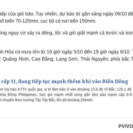
iếp của gió bão. Tuy nhiên, dự báo từ gần sáng ngày 06/10 đế
ổ biến 70-120mm, cục bộ có nơi trên 150mm.
g nguy cơ xảy ra dông, lốc và gió giật mạnh cả trước và tron
h Hóa có mưa lớn từ 19 giờ ngày 5/10 đến 19 giờ ngày 6/10. 
nh: Quảng Ninh, Cao Bằng, Lạng Sơn, Thái Nguyên, phía bắc 
cấp 11, đang tiếp tục mạnh thêm khi vào Biển Đông
m Dự báo KTTV quốc gia, vị trí tâm bão ở vào khoảng 15,6 độ Vĩ Bắc; 125,1 độ
phía Đông Philippines. Sức gió mạnh nhất vùng gần tâm bão mạnh cấp 8-9 
i chuyển theo hướng Tây Tây Bắc, tốc độ khoảng 25km/h.
PV/VO