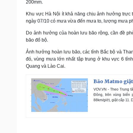
200mm.
Khu vực Hà Nội ít khả năng chịu ảnh hưởng trực t
ngày 07/10 có mưa vừa đến mưa to, lượng mưa ph
Do ảnh hưởng của hoàn lưu bão rộng, cần đề phòn
bão đổ bộ.
Ảnh hưởng hoàn lưu bão, các tỉnh Bắc bộ và Than
đó, vùng mưa lớn nhất tập trung ở khu vực 6 tỉ
Quang và Lào Cai.
Bão Matmo giật 
VOV.VN - Theo Trung tâ
Đông, trên vùng biển 
88km/giờ), giật cấp 11. D