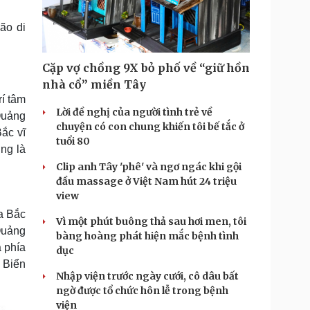
Doanh nghiệp 24h
Tin Công nghệ
Doanh nhân
Trải nghiệm
ão di
ì cộng đồng
Chuyển đổi số
Cặp vợ chồng 9X bỏ phố về “giữ hồn
u lịch
Podcast
nhà cổ” miền Tây
Tư vấn
Câu chuyện thời sự
í tâm
Săn Tour
Đọc truyện đêm khuya
Lời đề nghị của người tình trẻ về
Quảng
heck-in
Cửa sổ tình yêu
chuyện có con chung khiến tôi bế tắc ở
ắc vĩ
Kể chuyện cho bé
tuổi 80
ởng là
Hạt giống tâm hồn
Clip anh Tây 'phê' và ngơ ngác khi gội
đầu massage ở Việt Nam hút 24 triệu
view
a Bắc
Vì một phút buông thả sau hơi men, tôi
Quảng
bàng hoàng phát hiện mắc bệnh tình
 phía
dục
 Biển
Nhập viện trước ngày cưới, cô dâu bất
ngờ được tổ chức hôn lễ trong bệnh
viện