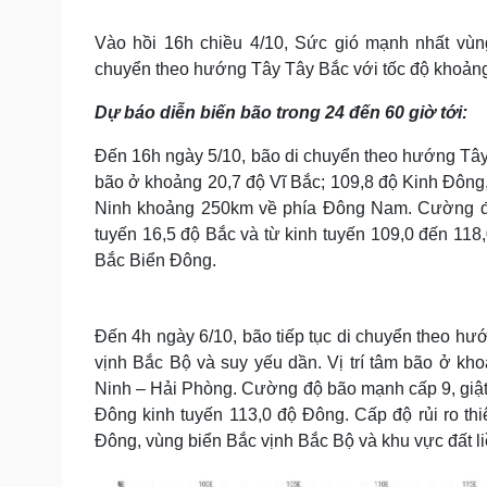
Tin nóng
Việt Nam
Tư vấn luật
Phân tích
Vào hồi 16h chiều 4/10, Sức gió mạnh nhất vùn
chuyển theo hướng Tây Tây Bắc với tốc độ khoản
Dự báo diễn biến bão trong 24 đến 60 giờ tới:
Sức khỏe
Đời sống
Dinh dưỡng - món ngon
Nhà đẹp
Đến 16h ngày 5/10, bão di chuyển theo hướng Tây 
Cây thuốc
Blog
bão ở khoảng 20,7 độ Vĩ Bắc; 109,8 độ Kinh Đông
Sản phụ khoa
Tình yêu - Gia đình
Ninh khoảng 250km về phía Đông Nam. Cường độ
Nhi khoa
tuyến 16,5 độ Bắc và từ kinh tuyến 109,0 đến 118,
Nam khoa
Bắc Biển Đông.
Làm đẹp - giảm cân
Phòng mạch online
Ăn sạch sống khỏe
Đến 4h ngày 6/10, bão tiếp tục di chuyển theo hư
Cải chính
vịnh Bắc Bộ và suy yếu dần. Vị trí tâm bão ở kh
Ninh – Hải Phòng. Cường độ bão mạnh cấp 9, giật
Đông kinh tuyến 113,0 độ Đông. Cấp độ rủi ro th
Đông, vùng biển Bắc vịnh Bắc Bộ và khu vực đất 