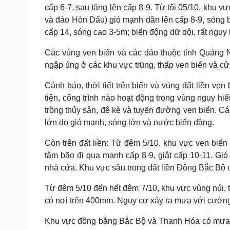
cấp 6-7, sau tăng lên cấp 8-9. Từ tối 05/10, khu 
và đảo Hòn Dấu) gió mạnh dần lên cấp 8-9, sóng b
cấp 14, sóng cao 3-5m; biển động dữ dội, rất nguy 
Các vùng ven biển và các đảo thuộc tỉnh Quảng 
ngập úng ở các khu vực trũng, thấp ven biển và cửa
Cảnh báo, thời tiết trên biển và vùng đất liền ve
tiện, công trình nào hoạt động trong vùng nguy hiể
trồng thủy sản, đê kè và tuyến đường ven biển. Cá
lớn do gió mạnh, sóng lớn và nước biển dâng.
Còn trên đất liền: Từ đêm 5/10, khu vực ven bi
tâm bão đi qua mạnh cấp 8-9, giật cấp 10-11. Gió 
nhà cửa. Khu vực sâu trong đất liền Đông Bắc Bộ có
Từ đêm 5/10 đến hết đêm 7/10, khu vực vùng núi,
có nơi trên 400mm. Nguy cơ xảy ra mưa với cường 
Khu vực đồng bằng Bắc Bộ và Thanh Hóa có mưa v