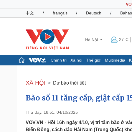
VO
中文
/
français
/
Deutsch
/
Bahas
27°C
Hà Nội
Chính trị
Xã hội
Thế giới
Multimedia
K
Chính trị
Xã hội
Đảng
Tin 24h
XÃ HỘI
Dự báo thời tiết
Tổ chức nhân sự
Dự báo thời tiết
Quốc hội
Giáo dục
Bão số 11 tăng cấp, giật cấp 
Nhận diện sự thật
Dấu ấn VOV
Việc làm
Biển đảo
Thứ Bảy, 18:51, 04/10/2025
Pháp luật
Quân sự - Quốc phòng
VOV.VN - Hồi 16h ngày 4/10, vị trí tâm bão ở v
Vụ án
Vũ khí
Biển Đông, cách đảo Hải Nam (Trung Quốc) k