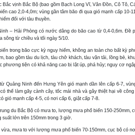
vực Bắc vịnh Bắc Bộ (bao gồm Bạch Long Vĩ, Vân Đồn, Cô Tô, C
iển cao 2,0-4,0m; vùng gần tâm bão đi qua gió mạnh cấp 10-11,
hiểm đối với tàu thuyền.
Ninh – Hải Phòng có nước dâng do bão cao từ 0,4-0,6m. Đề 
 sông từ chiều và tối ngày 5/10.
n biển trong bão cực kỳ nguy hiểm, không an toàn cho bất kỳ 
m, bao gồm tàu du lịch, tàu chở khách, tàu vận tải, lồng bè, kh
c phương tiện có khả năng cao bị lật úp, phá hủy; nguy cơ ng
ển từ Quảng Ninh đến Hưng Yên gió mạnh dần lên cấp 6-7, vùn
có thể làm gãy cành cây, tốc mái nhà và gây thiệt hại về công 
 gió mạnh cấp 4-5, có nơi cấp 6, giật cấp 7-8.
 trung du Bắc Bộ có mưa to, lượng mưa phổ biến 150-250mm, c
suất lớn trên 150mm trong 3 giờ.
ừa, mưa to với lượng mưa phổ biến 70-150mm, cục bộ có nơi