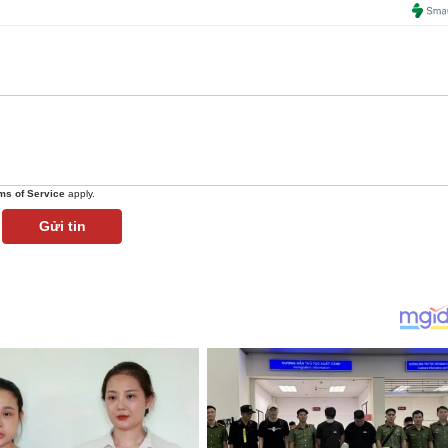
ms of Service
apply.
Gửi tin