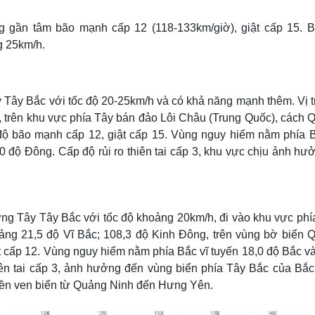
Lịch thi đấu bóng đá
Xe máy
Thế giới thể thao
Tư vấn
g gần tâm bão mạnh cấp 12 (118-133km/giờ), giật cấp 15. B
eSports
V
g 25km/h.
Hậu trường
Văn hóa
Giải trí
D
Sân khấu - Điện ảnh
Nghệ sĩ
Tây Bắc với tốc độ 20-25km/h và có khả năng mạnh thêm. Vị tr
Văn học
Thời trang
, trên khu vực phía Tây bán đảo Lôi Châu (Trung Quốc), cách 
Âm nhạc
Sao Việt
c
 bão mạnh cấp 12, giật cấp 15. Vùng nguy hiểm nằm phía B
Di sản
0 độ Đông. Cấp độ rủi ro thiên tai cấp 3, khu vực chịu ảnh hư
ớng Tây Tây Bắc với tốc độ khoảng 20km/h, đi vào khu vực phí
oảng 21,5 độ Vĩ Bắc; 108,3 độ Kinh Đông, trên vùng bờ biển 
 cấp 12. Vùng nguy hiểm nằm phía Bắc vĩ tuyến 18,0 độ Bắc và
iên tai cấp 3, ảnh hưởng đến vùng biển phía Tây Bắc của Bắc
liền ven biển từ Quảng Ninh đến Hưng Yên.