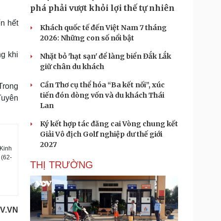
phá phải vượt khỏi lợi thế tự nhiên
n hết
Khách quốc tế đến Việt Nam 7 tháng
2026: Những con số nổi bật
g khi
Nhặt bỏ 'hạt sạn' để làng biển Đắk Lắk
giữ chân du khách
Cần Thơ cụ thể hóa “Ba kết nối”, xúc
Trong
tiến đón dòng vốn và du khách Thái
Tuyên
Lan
Ký kết hợp tác đăng cai Vòng chung kết
Giải Vô địch Golf nghiệp dư thế giới
2027
 Kinh
(62-
THỊ TRƯỜNG
V.VN