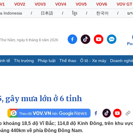
V1
VOV2
VOV3
VOV4
VOV5
VOV6
VOV GT
a Indonesia
/
日本語
/
ខ្មែរ
/
한국어
/
ພາ
Thứ Năm, ngày 6 tháng 8 năm 2026
Po
inh tế
Thị trường
Pháp luật
Thể thao
Ô tô - Xe máy
Doanh nghi
Thế giới
Multimedia
K
Quan sát
Video
B
Cuộc sống đó đây
Ảnh
K
Hồ sơ
E-Magazine
15, gây mưa lớn ở 6 tỉnh
Infographic
Thể thao
Ô tô - Xe máy
D
ào khoảng 18,5 độ Vĩ Bắc; 114,8 độ Kinh Đông, trên khu vự
Bóng đá
Ô tô
T
hoảng 440km về phía Đông Đông Nam.