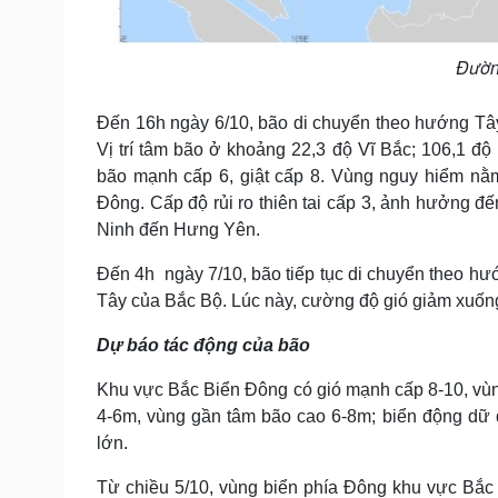
Đườn
Đến 16h ngày 6/10, bão di chuyển theo hướng Tây 
Vị trí tâm bão ở khoảng 22,3 độ Vĩ Bắc; 106,1 đ
bão mạnh cấp 6, giật cấp 8. Vùng nguy hiểm nằm
Đông. Cấp độ rủi ro thiên tai cấp 3, ảnh hưởng đ
Ninh đến Hưng Yên.
Đến 4h ngày 7/10, bão tiếp tục di chuyển theo hư
Tây của Bắc Bộ. Lúc này, cường độ gió giảm xuốn
Dự báo tác động của bão
Khu vực Bắc Biển Đông có gió mạnh cấp 8-10, vùng
4-6m, vùng gần tâm bão cao 6-8m; biển động dữ dộ
lớn.
Từ chiều 5/10, vùng biển phía Đông khu vực Bắc