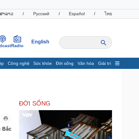
ສາລາວ
/
Русский
/
Español
/
ไทย
English
dcast
Radio
ệp
Công nghệ
Sức khỏe
Đời sống
Văn hóa
Giải trí
inh tế
Thị trường
ất động sản
Giá vàng
hởi nghiệp
Tiêu dùng
Tỷ giá
ĐỜI SỐNG
Chứng khoán
Giá cà phê
oanh nghiệp
Công nghệ
c Bắc
hông tin doanh nghiệp
Sành điệu