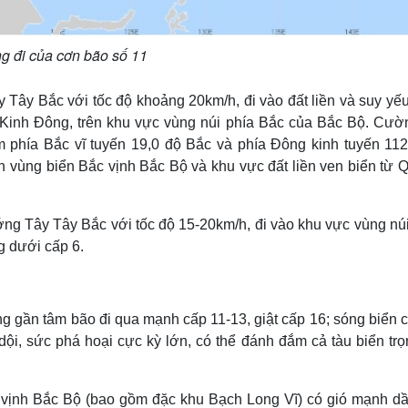
g đi của cơn bão số 11
Tây Bắc với tốc độ khoảng 20km/h, đi vào đất liền và suy yếu
ộ Kinh Đông, trên khu vực vùng núi phía Bắc của Bắc Bộ. Cườ
 phía Bắc vĩ tuyến 19,0 độ Bắc và phía Đông kinh tuyến 112
ến vùng biển Bắc vịnh Bắc Bộ và khu vực đất liền ven biển từ 
ớng Tây Tây Bắc với tốc độ 15-20km/h, đi vào khu vực vùng núi
g dưới cấp 6.
 gần tâm bão đi qua mạnh cấp 11-13, giật cấp 16; sóng biển c
i, sức phá hoại cực kỳ lớn, có thể đánh đắm cả tàu biển trọn
 vịnh Bắc Bộ (bao gồm đặc khu Bạch Long Vĩ) có gió mạnh dầ