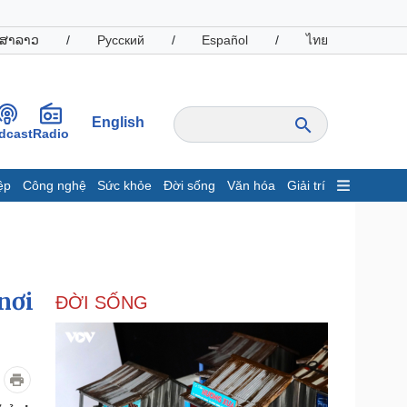
ສາລາວ
/
Русский
/
Español
/
ไทย
English
dcast
Radio
ệp
Công nghệ
Sức khỏe
Đời sống
Văn hóa
Giải trí
inh tế
Thị trường
ất động sản
Giá vàng
hởi nghiệp
Tiêu dùng
Tỷ giá
nơi
ĐỜI SỐNG
Chứng khoán
Giá cà phê
oanh nghiệp
Công nghệ
hông tin doanh nghiệp
Sành điệu