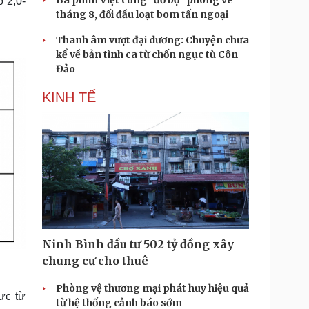
Ba phim Việt cùng “đổ bộ” phòng vé
 2,0-
tháng 8, đối đầu loạt bom tấn ngoại
Thanh âm vượt đại dương: Chuyện chưa
kể về bản tình ca từ chốn ngục tù Côn
Đảo
KINH TẾ
Ninh Bình đầu tư 502 tỷ đồng xây
chung cư cho thuê
Phòng vệ thương mại phát huy hiệu quả
ực từ
từ hệ thống cảnh báo sớm