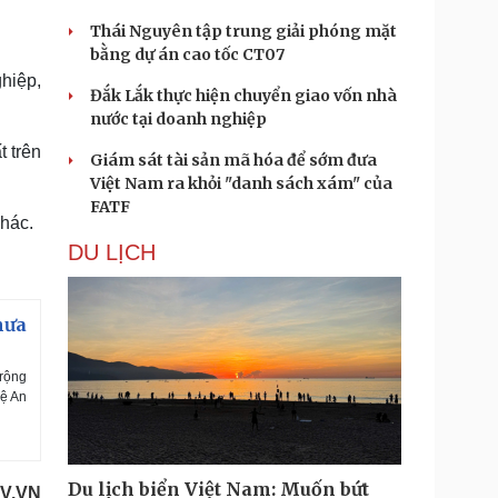
Thái Nguyên tập trung giải phóng mặt
bằng dự án cao tốc CT07
hiệp,
Đắk Lắk thực hiện chuyển giao vốn nhà
nước tại doanh nghiệp
t trên
Giám sát tài sản mã hóa để sớm đưa
Việt Nam ra khỏi "danh sách xám" của
FATF
khác.
DU LỊCH
mưa
 rộng
hệ An
Du lịch biển Việt Nam: Muốn bứt
V.VN