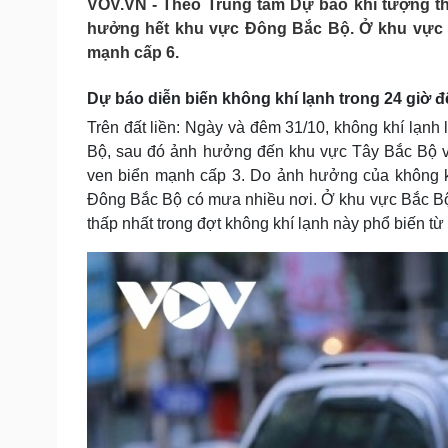
VOV.VN - Theo Trung tâm Dự báo khí tượng th
Tin nóng
Việt Nam
hưởng hết khu vực Đông Bắc Bộ. Ở khu vực 
Tư vấn luật
Phân tích
mạnh cấp 6.
Dự báo diễn biến không khí lạnh trong 24 giờ đế
Sức khỏe
Đời sống
Trên đất liền: Ngày và đêm 31/10, không khí lạn
Dinh dưỡng - món ngon
Nhà đẹp
Bộ, sau đó ảnh hưởng đến khu vực Tây Bắc Bộ và
Cây thuốc
Blog
ven biển mạnh cấp 3. Do ảnh hưởng của không kh
Sản phụ khoa
Tình yêu - Gia đình
Nhi khoa
Đông Bắc Bộ có mưa nhiều nơi. Ở khu vực Bắc Bộ và
Nam khoa
thấp nhất trong đợt không khí lạnh này phổ biến từ
Làm đẹp - giảm cân
Phòng mạch online
Ăn sạch sống khỏe
Cải chính