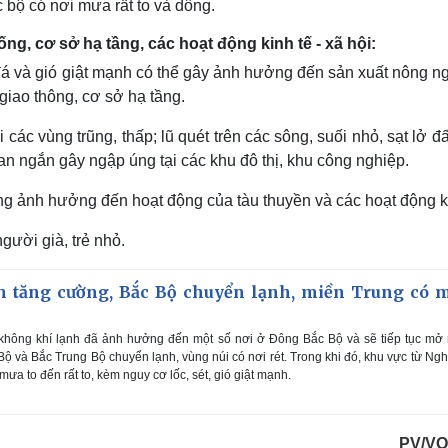
bộ có nơi mưa rất to và dông.
g, cơ sở hạ tầng, các hoạt động kinh tế - xã hội:
á và gió giật mạnh có thể gây ảnh hưởng đến sản xuất nông ng
 giao thông, cơ sở hạ tầng.
các vùng trũng, thấp; lũ quét trên các sông, suối nhỏ, sạt lở đấ
n ngắn gây ngập úng tại các khu đô thị, khu công nghiệp.
ăng ảnh hưởng đến hoạt động của tàu thuyền và các hoạt động 
gười già, trẻ nhỏ.
 tăng cường, Bắc Bộ chuyển lạnh, miền Trung có 
không khí lạnh đã ảnh hưởng đến một số nơi ở Đông Bắc Bộ và sẽ tiếp tục mở
 Bộ và Bắc Trung Bộ chuyển lạnh, vùng núi có nơi rét. Trong khi đó, khu vực từ Ng
a to đến rất to, kèm nguy cơ lốc, sét, gió giật mạnh.
PV/VO