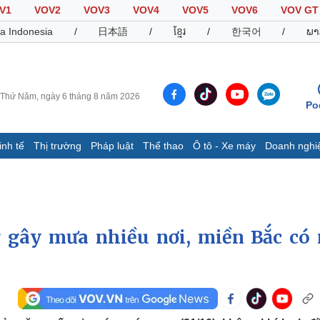
V1
VOV2
VOV3
VOV4
VOV5
VOV6
VOV GT
a Indonesia
/
日本語
/
ខ្មែរ
/
한국어
/
ພາ
Thứ Năm, ngày 6 tháng 8 năm 2026
Po
inh tế
Thị trường
Pháp luật
Thể thao
Ô tô - Xe máy
Doanh nghi
Thế giới
Multimedia
K
Quan sát
Video
B
Cuộc sống đó đây
Ảnh
K
Hồ sơ
E-Magazine
 gây mưa nhiều nơi, miền Bắc có 
Infographic
Thể thao
Ô tô - Xe máy
D
Bóng đá
Ô tô
T