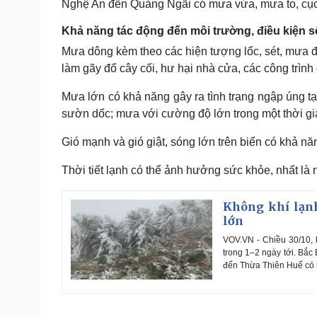
Nghệ An đến Quảng Ngãi có mưa vừa, mưa to, cục 
Khả năng tác động đến môi trường, điều kiện sốn
Mưa dông kèm theo các hiện tượng lốc, sét, mưa đ
làm gãy đổ cây cối, hư hại nhà cửa, các công trình
Mưa lớn có khả năng gây ra tình trạng ngập úng tại 
sườn dốc; mưa với cường độ lớn trong một thời gia
Gió mạnh và gió giật, sóng lớn trên biển có khả n
Thời tiết lạnh có thể ảnh hưởng sức khỏe, nhất là n
Không khí lạnh
lớn
VOV.VN - Chiều 30/10, 
trong 1–2 ngày tới. Bắc
đến Thừa Thiên Huế có mư