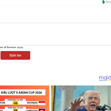
ms of Service
apply.
Gửi tin