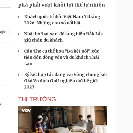
phá phải vượt khỏi lợi thế tự nhiên
Khách quốc tế đến Việt Nam 7 tháng
2026: Những con số nổi bật
gle
Nhặt bỏ 'hạt sạn' để làng biển Đắk Lắk
giữ chân du khách
Cần Thơ cụ thể hóa “Ba kết nối”, xúc
tiến đón dòng vốn và du khách Thái
Lan
Ký kết hợp tác đăng cai Vòng chung kết
Giải Vô địch Golf nghiệp dư thế giới
2027
THỊ TRƯỜNG
n.