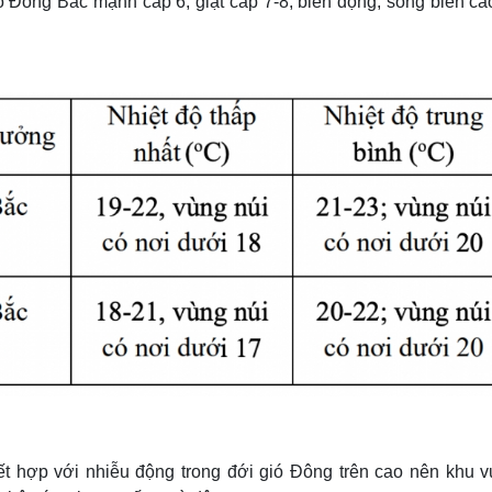
 Đông Bắc mạnh cấp 6, giật cấp 7-8, biển động, sóng biển cao
 hợp với nhiễu động trong đới gió Đông trên cao nên khu v