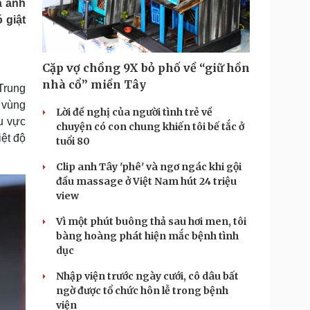
ã ảnh
Doanh nghiệp 24h
Tin Công nghệ
 giật
Doanh nhân
Trải nghiệm
ì cộng đồng
Chuyển đổi số
Cặp vợ chồng 9X bỏ phố về “giữ hồn
u lịch
Podcast
nhà cổ” miền Tây
Trung
Tư vấn
Câu chuyện thời sự
 vùng
Săn Tour
Đọc truyện đêm khuya
Lời đề nghị của người tình trẻ về
u vực
heck-in
Cửa sổ tình yêu
chuyện có con chung khiến tôi bế tắc ở
Kể chuyện cho bé
iệt độ
tuổi 80
Hạt giống tâm hồn
Clip anh Tây 'phê' và ngơ ngác khi gội
đầu massage ở Việt Nam hút 24 triệu
view
Vì một phút buông thả sau hơi men, tôi
bàng hoàng phát hiện mắc bệnh tình
dục
Nhập viện trước ngày cưới, cô dâu bất
ngờ được tổ chức hôn lễ trong bệnh
viện