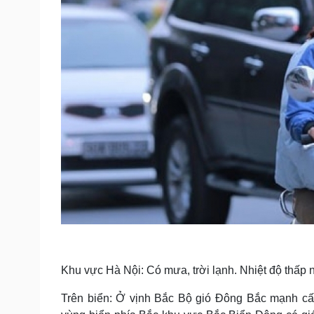
Khu vực Hà Nội: Có mưa, trời lạnh. Nhiệt độ thấp n
Trên biển: Ở vịnh Bắc Bộ gió Đông Bắc mạnh cấp 