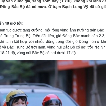
ủy văn quốc gia, sáng sớm nay (31/10), không khí lạnh đ
Lịch thi đấu bóng đá
Xe máy
Đông Bắc Bộ đã có mưa. Ở trạm Bạch Long Vỹ đã có gió
Thế giới thể thao
Tư vấn
eSports
V
Hậu trường
n 48 giờ tới:
Văn hóa
Giải trí
D
h liên tục được tăng cường, mở rộng vùng ảnh hưởng đến Bắc 
Sân khấu - Điện ảnh
Nghệ sĩ
 Trung Trung Bộ. Trên đất liền, gió Đông Bắc mạnh cấp 2-3,
Văn học
Thời trang
í lạnh kết hợp với nhiễu động trong đới gió Đông nên ở kh
Âm nhạc
Sao Việt
c
Di sản
 Bắc Trung Bộ trời lạnh, vùng núi Bắc Bộ có nơi trời rét. Nh
 18-21 độ, vùng núi Bắc Bộ có nơi dưới 17 độ.