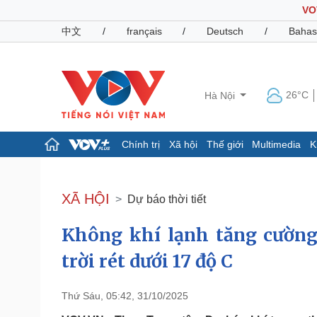
VO
中文
/
français
/
Deutsch
/
Bahas
26°C
Hà Nội
Chính trị
Xã hội
Thế giới
Multimedia
K
Chính trị
Xã hội
Đảng
Tin 24h
XÃ HỘI
Dự báo thời tiết
Tổ chức nhân sự
Dự báo thời tiết
Quốc hội
Giáo dục
Không khí lạnh tăng cường
Nhận diện sự thật
Dấu ấn VOV
Việc làm
trời rét dưới 17 độ C
Biển đảo
Pháp luật
Quân sự - Quốc phòng
Thứ Sáu, 05:42, 31/10/2025
Vụ án
Vũ khí