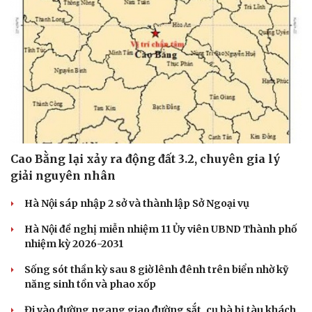
Cao Bằng lại xảy ra động đất 3.2, chuyên gia lý
giải nguyên nhân
Hà Nội sáp nhập 2 sở và thành lập Sở Ngoại vụ
Hà Nội đề nghị miễn nhiệm 11 Ủy viên UBND Thành phố
nhiệm kỳ 2026-2031
Sống sót thần kỳ sau 8 giờ lênh đênh trên biển nhờ kỹ
năng sinh tồn và phao xốp
Đi vào đường ngang giao đường sắt, cụ bà bị tàu khách
Văn hóa
Giải trí