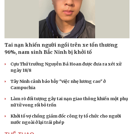
Tai nạn khiến người ngồi trên xe tổn thương
96%, nam sinh Bắc Ninh bị khởi tố
Cựu Thứ trưởng Nguyễn Bá Hoan được đưa ra xét xử
ngày 18/8
Tây Ninh cảnh báo bẫy "việc nhẹ lương cao" ở
Campuchia
Làm rõ đối tượng gây tai nạn giao thông khiến một phụ
nữ tử vong rồi bỏ trốn
Khởi tố vợ chồng giám đốc công ty tổ chức cho người
Doanh nghiệp
Công nghệ
nước ngoài ở lại trái phép
Thông tin doanh nghiệp
Sành điệu
Doanh nghiệp 24h
Tin Công nghệ