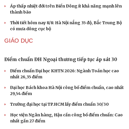
DỰ BÁO THỜI TIẾT
Thời tiết hôm nay 9/8: Bắc Bộ nắng nóng, chiều
tối có mưa dông
Áp thấp nhiệt đới suy yếu, Vịnh Bắc Bộ vẫn có gió mạnh
Diễn biến mới nhất về áp thấp nhiệt đới trên biển Đông