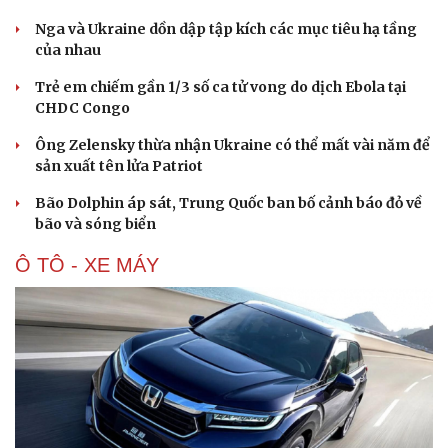
Nga và Ukraine dồn dập tập kích các mục tiêu hạ tầng
của nhau
Trẻ em chiếm gần 1/3 số ca tử vong do dịch Ebola tại
CHDC Congo
Ông Zelensky thừa nhận Ukraine có thể mất vài năm để
Sức khỏe
Đời sống
sản xuất tên lửa Patriot
Dinh dưỡng - món ngon
Nhà đẹp
Cây thuốc
Blog
Bão Dolphin áp sát, Trung Quốc ban bố cảnh báo đỏ về
Sản phụ khoa
Tình yêu - Gia đình
bão và sóng biển
Nhi khoa
Ô TÔ - XE MÁY
Nam khoa
Làm đẹp - giảm cân
Phòng mạch online
Ăn sạch sống khỏe