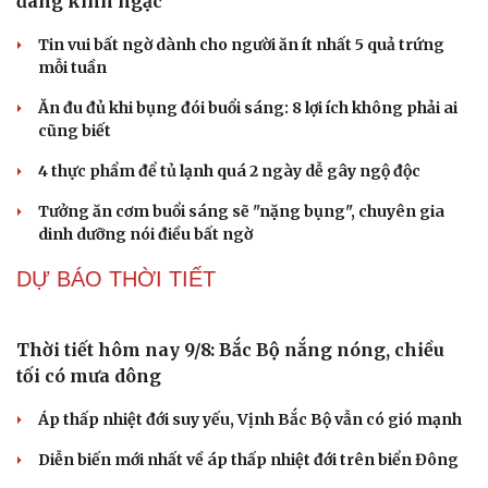
đáng kinh ngạc
Tin vui bất ngờ dành cho người ăn ít nhất 5 quả trứng
mỗi tuần
Ăn đu đủ khi bụng đói buổi sáng: 8 lợi ích không phải ai
cũng biết
4 thực phẩm để tủ lạnh quá 2 ngày dễ gây ngộ độc
Tưởng ăn cơm buổi sáng sẽ "nặng bụng", chuyên gia
Du lịch
Podcast
dinh dưỡng nói điều bất ngờ
Tư vấn
Câu chuyện thời sự
DỰ BÁO THỜI TIẾT
Săn Tour
Đọc truyện đêm khuya
check-in
Cửa sổ tình yêu
Kể chuyện cho bé
Hạt giống tâm hồn