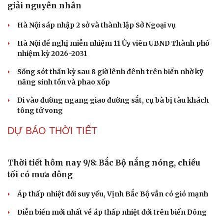
Cao Bằng lại xảy ra động đất 3.2, chuyên gia lý
giải nguyên nhân
Hà Nội sáp nhập 2 sở và thành lập Sở Ngoại vụ
Hà Nội đề nghị miễn nhiệm 11 Ủy viên UBND Thành phố
nhiệm kỳ 2026-2031
Sống sót thần kỳ sau 8 giờ lênh đênh trên biển nhờ kỹ
năng sinh tồn và phao xốp
Đi vào đường ngang giao đường sắt, cụ bà bị tàu khách
Cải chính
tông tử vong