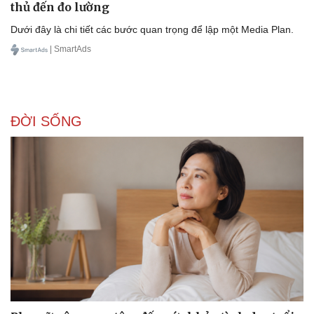
thủ đến đo lường
Dưới đây là chi tiết các bước quan trọng để lập một Media Plan.
| SmartAds
ĐỜI SỐNG
Kinh tế
Thị trường
Bất động sản
Giá vàng
Khởi nghiệp
Tiêu dùng
Tỷ giá
Chứng khoán
Giá cà phê