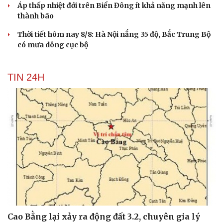
Thời tiết hôm nay 9/8: Bắc Bộ nắng nóng, chiều
tối có mưa dông
Áp thấp nhiệt đới suy yếu, Vịnh Bắc Bộ vẫn có gió mạnh
Diễn biến mới nhất về áp thấp nhiệt đới trên biển Đông
Áp thấp nhiệt đới trên Biển Đông ít khả năng mạnh lên
thành bão
Thời tiết hôm nay 8/8: Hà Nội nắng 35 độ, Bắc Trung Bộ
có mưa dông cục bộ
TIN 24H