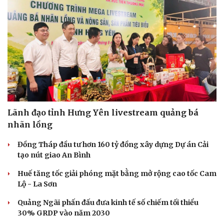
Vụ án
Vũ khí
Tin nóng
Việt Nam
Tư vấn luật
Phân tích
Lãnh đạo tỉnh Hưng Yên livestream quảng bá
nhãn lồng
Đồng Tháp đầu tư hơn 160 tỷ đồng xây dựng Dự án Cải
tạo nút giao An Bình
Huế tăng tốc giải phóng mặt bằng mở rộng cao tốc Cam
Lộ - La Sơn
Quảng Ngãi phấn đấu đưa kinh tế số chiếm tối thiểu
30% GRDP vào năm 2030