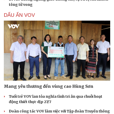
tông tử vong
Sân khấu - Điện ảnh
Nghệ sĩ
Văn học
Thời trang
DẤU ẤN VOV
Âm nhạc
Sao Việt
Di sản
Mang yêu thương đến vùng cao Hùng Sơn
Tuổi trẻ VOV lan tỏa nghĩa tình tri ân qua chuỗi hoạt
động thiết thực dịp 27/7
Đoàn công tác VOV làm việc với Tập đoàn Truyền thông