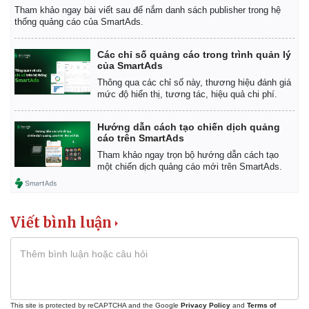
Tham khảo ngay bài viết sau để nắm danh sách publisher trong hệ
Quan sát
Video
thống quảng cáo của SmartAds.
Cuộc sống đó đây
Ảnh
Hồ sơ
E-Magazine
Các chỉ số quảng cáo trong trình quản lý
Infographic
của SmartAds
Thông qua các chỉ số này, thương hiệu đánh giá
mức độ hiển thị, tương tác, hiệu quả chi phí.
Hướng dẫn cách tạo chiến dịch quảng
cáo trên SmartAds
Tham khảo ngay trọn bộ hướng dẫn cách tạo
một chiến dịch quảng cáo mới trên SmartAds.
Viết bình luận
This site is protected by reCAPTCHA and the Google
Privacy Policy
and
Terms of