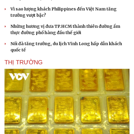
Vì sao lượng khách Philippines đến Việt Nam tăng
trưởng vượt bậc?
Những hương vị đưa TP.HCM thành thiên đường ẩm
thực đường phố hàng đầu thế giới
Nối đà tăng trưởng, du lịch Vĩnh Long hấp dẫn khách
Thể thao
Ô tô - Xe máy
quốc tế
Bóng đá
Ô tô
THỊ TRƯỜNG
Lịch thi đấu bóng đá
Xe máy
Thế giới thể thao
Tư vấn
eSports
Hậu trường