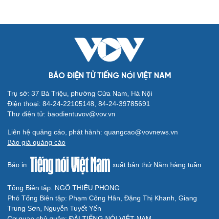
Áp thấp nhiệt đới trên Biển Đông ít khả năng mạnh lên
thành bão
Thời tiết hôm nay 8/8: Hà Nội nắng 35 độ, Bắc Trung Bộ
có mưa dông cục bộ
GIÁO DỤC
Điểm chuẩn ĐH Ngoại thương tiếp tục áp sát 30
Điểm chuẩn Đại học KHTN 2026: Ngành Toán học cao