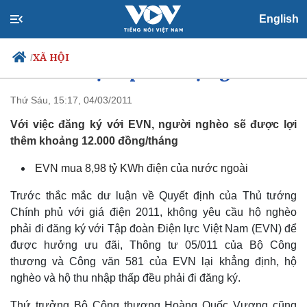
English
XÃ HỘI
/
EVN hỗ trợ kép cho hộ nghèo
Thứ Sáu, 15:17, 04/03/2011
Với việc đăng ký với EVN, người nghèo sẽ được lợi
Chính trị
Xã hội
thêm khoảng 12.000 đồng/tháng
Đảng
Tin 24h
Tổ chức nhân sự
Dự báo thời tiết
EVN mua 8,98 tỷ KWh điện của nước ngoài
Quốc hội
Giáo dục
Nhận diện sự thật
Dấu ấn VOV
Trước thắc mắc dư luận về Quyết định của Thủ tướng
Việc làm
Chính phủ với giá điện 2011, không yêu cầu hộ nghèo
Biển đảo
phải đi đăng ký với Tập đoàn Điện lực Việt Nam (EVN) để
được hưởng ưu đãi, Thông tư 05/011 của Bộ Công
thương và Công văn 581 của EVN lại khẳng định, hộ
nghèo và hộ thu nhập thấp đều phải đi đăng ký.
Thứ trưởng Bộ Công thương Hoàng Quốc Vượng cũng