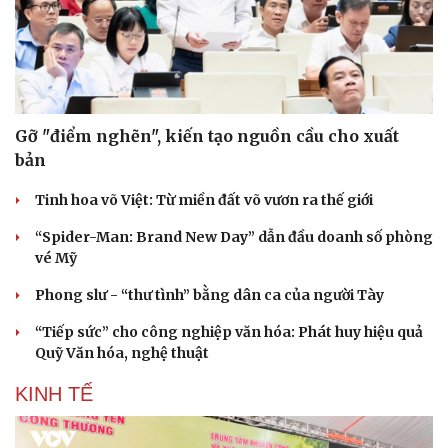
Gỡ "điểm nghẽn", kiến tạo nguồn cầu cho xuất
bản
Tinh hoa võ Việt: Từ miền đất võ vươn ra thế giới
“Spider-Man: Brand New Day” dẫn đầu doanh số phòng
vé Mỹ
Phong slư - “thư tình” bằng dân ca của người Tày
“Tiếp sức” cho công nghiệp văn hóa: Phát huy hiệu quả
Quỹ Văn hóa, nghệ thuật
KINH TẾ
Pháp luật
Quân sự - Quốc phòng