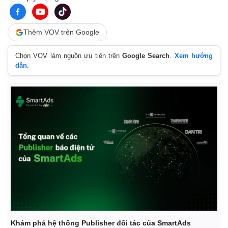
Thêm VOV trên Google
Chọn VOV làm nguồn ưu tiên trên
Google Search
.
Xem hướng
dẫn.
Khám phá hệ thống Publisher đối tác của SmartAds
Thế giới
Multimedia