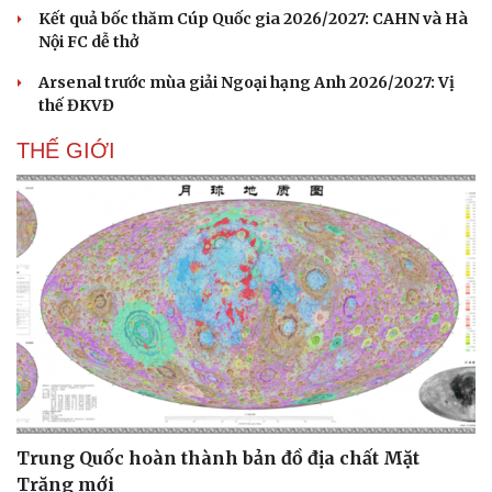
Kết quả bốc thăm Cúp Quốc gia 2026/2027: CAHN và Hà
Nội FC dễ thở
Arsenal trước mùa giải Ngoại hạng Anh 2026/2027: Vị
thế ĐKVĐ
THẾ GIỚI
Du lịch
Podcast
Tư vấn
Câu chuyện thời sự
Săn Tour
Đọc truyện đêm khuya
Trung Quốc hoàn thành bản đồ địa chất Mặt
check-in
Cửa sổ tình yêu
Trăng mới
Kể chuyện cho bé