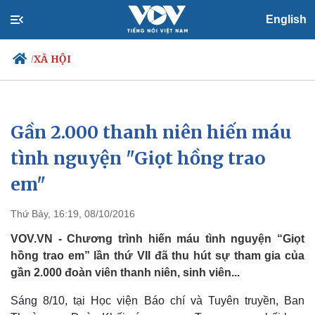
English
XÃ HỘI
/
Gần 2.000 thanh niên hiến máu
Chính trị
Xã hội
Đảng
Tin 24h
tình nguyện "Giọt hồng trao
Tổ chức nhân sự
Dự báo thời tiết
em"
Quốc hội
Giáo dục
Nhận diện sự thật
Dấu ấn VOV
Việc làm
Thứ Bảy, 16:19, 08/10/2016
Biển đảo
VOV.VN - Chương trình hiến máu tình nguyện “Giọt
hồng trao em” lần thứ VII đã thu hút sự tham gia của
gần 2.000 đoàn viên thanh niên, sinh viên...
Sáng 8/10, tại Học viện Báo chí và Tuyên truyền, Ban