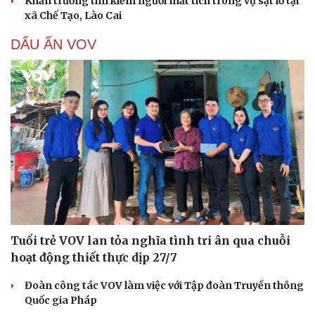
Khẩn trương tìm kiếm người mất tích trong vụ sạt lở tại
xã Chế Tạo, Lào Cai
DẤU ẤN VOV
Tuổi trẻ VOV lan tỏa nghĩa tình tri ân qua chuỗi
hoạt động thiết thực dịp 27/7
Đoàn công tác VOV làm việc với Tập đoàn Truyền thông
Quốc gia Pháp