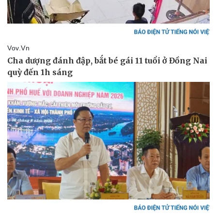
Vụ án
Vũ khí
Tin nóng
Việt Nam
Tư vấn luật
Phân tích