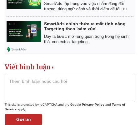
SmartAds tập trung vào việc nhắm đúng đối
tượng, đúng ngữ cảnh và thời điểm để tối ưu.
SmartAds chính thức ra mắt tính năng
Targeting theo 'cảm xúc'
Đây là bước mở rộng quan trọng trong hệ sinh
thái contextual targeting.
Viết bình luận
This site is protected by reCAPTCHA and the Google
Privacy Policy
and
Terms of
Kinh tế
Thị trường
Service
apply.
Bất động sản
Giá vàng
Gửi tin
Khởi nghiệp
Tiêu dùng
Tỷ giá
Chứng khoán