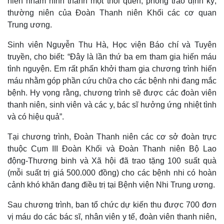
niên nhằm hình thành một thói quen, phong trào định kỳ,
thường niên của Đoàn Thanh niên Khối các cơ quan
Trung ương.
Sinh viên Nguyễn Thu Hà, Học viện Báo chí và Tuyên
truyền, cho biết: “Đây là lần thứ ba em tham gia hiến máu
tình nguyện. Em rất phấn khởi tham gia chương trình hiến
máu nhằm góp phần cứu chữa cho các bệnh nhi đang mắc
bệnh. Hy vọng rằng, chương trình sẽ được các đoàn viên
thanh niên, sinh viên và các y, bác sĩ hưởng ứng nhiệt tình
và có hiệu quả”.
Tại chương trình, Đoàn Thanh niên các cơ sở đoàn trực
Thế giới
Multimedia
thuộc Cụm III Đoàn Khối và Đoàn Thanh niên Bộ Lao
Quan sát
Video
động-Thương binh và Xã hội đã trao tặng 100 suất quà
Cuộc sống đó đây
Ảnh
(mỗi suất trị giá 500.000 đồng) cho các bệnh nhi có hoàn
Hồ sơ
E-Magazine
cảnh khó khăn đang điều trị tại Bệnh viện Nhi Trung ương.
Infographic
Sau chương trình, ban tổ chức dự kiến thu được 700 đơn
vị máu do các bác sĩ, nhân viên y tế, đoàn viên thanh niên,