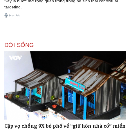
Đây là bước mở rộng quan trọng trong hệ sinh thái contextual
targeting.
Doanh nghiệp
Công nghệ
Thông tin doanh nghiệp
Sành điệu
Doanh nghiệp 24h
Tin Công nghệ
ĐỜI SỐNG
Doanh nhân
Trải nghiệm
Vì cộng đồng
Chuyển đổi số
Cặp vợ chồng 9X bỏ phố về “giữ hồn nhà cổ” miền