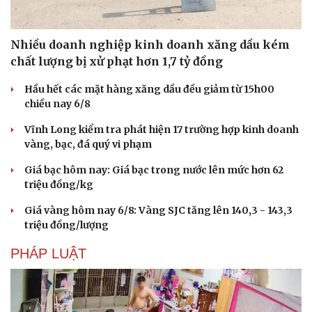
Nhiều doanh nghiệp kinh doanh xăng dầu kém
chất lượng bị xử phạt hơn 1,7 tỷ đồng
Hầu hết các mặt hàng xăng dầu đều giảm từ 15h00
chiều nay 6/8
Vĩnh Long kiểm tra phát hiện 17 trường hợp kinh doanh
vàng, bạc, đá quý vi phạm
Giá bạc hôm nay: Giá bạc trong nước lên mức hơn 62
triệu đồng/kg
Văn hóa
Giải trí
Giá vàng hôm nay 6/8: Vàng SJC tăng lên 140,3 - 143,3
Sân khấu - Điện ảnh
Nghệ sĩ
triệu đồng/lượng
Văn học
Thời trang
PHÁP LUẬT
Âm nhạc
Sao Việt
Di sản