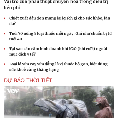
Vai trò của phẫu thuật chuyển hóa trong điều trị
béo phì
Chiết xuất đậu đen mang lại lợi ích gì cho sức khỏe, làn
da?
Tuổi 70 uống 5 loại thuốc mỗi ngày: Giá như chuẩn bị từ
tuổi 40
Tại sao cần cấm kinh doanh khí N2O (khí cười) ngoài
mục đích y tế?
Loại lá vừa cay vừa đắng là vị thuốc bổ gan, biết dùng
sức khoẻ càng thăng hạng
DỰ BÁO THỜI TIẾT