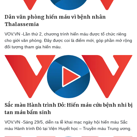
Thể thao
Ô tô - Xe máy
Bóng đá
Ô tô
Dân văn phòng hiến máu vì bệnh nhân
Lịch thi đấu bóng đá
Xe máy
Thalassemia
Thế giới thể thao
Tư vấn
eSports
VOV.VN -Lần thứ 2, chương trình hiến máu được tổ chức riêng
Hậu trường
cho giới văn phòng. Đây được coi là điểm mới, góp phần mở rộng
đối tượng tham gia hiến máu.
Sắc màu Hành trình Đỏ: Hiến máu cứu bệnh nhi bị
tan máu bẩm sinh
VOV.VN -Sáng 29/5, diễn ra lễ khai mạc ngày hội hiến máu Sắc
màu Hành trình Đỏ tại Viện Huyết học – Truyền máu Trung ương.