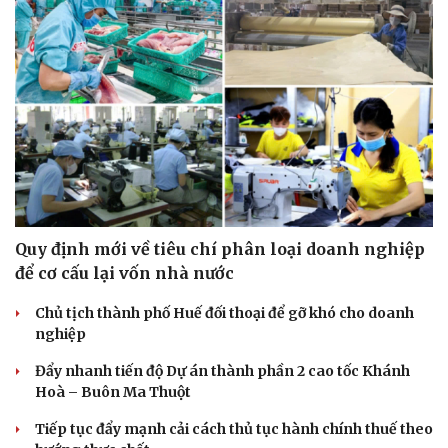
Sức khỏe
Đời sống
Dinh dưỡng - món ngon
Nhà đẹp
Cây thuốc
Blog
Sản phụ khoa
Tình yêu - Gia đình
Nhi khoa
Quy định mới về tiêu chí phân loại doanh nghiệp
Nam khoa
để cơ cấu lại vốn nhà nước
Làm đẹp - giảm cân
Phòng mạch online
Chủ tịch thành phố Huế đối thoại để gỡ khó cho doanh
Ăn sạch sống khỏe
nghiệp
Đẩy nhanh tiến độ Dự án thành phần 2 cao tốc Khánh
Hoà – Buôn Ma Thuột
Tiếp tục đẩy mạnh cải cách thủ tục hành chính thuế theo