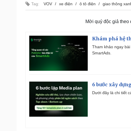
Tag:
VOV
xe điện
ô tô điện
giao thông xan
Mời quý độc giả theo
Khám phá hệ th
Tham khảo ngay bài 
SmartAds.
6 bước xây dựng
Dưới đây là chi tiết