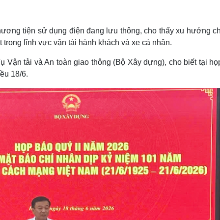
Lịch thi đấu bóng đá
Xe máy
Thế giới thể thao
Tư vấn
eSports
V
hương tiện sử dụng điện đang lưu thông, cho thấy xu hướng c
Hậu trường
t trong lĩnh vực vận tải hành khách và xe cá nhân.
Văn hóa
Giải trí
D
 Vận tải và An toàn giao thông (Bộ Xây dựng), cho biết tại họ
Sân khấu - Điện ảnh
Nghệ sĩ
ều 18/6.
Văn học
Thời trang
Âm nhạc
Sao Việt
c
Di sản