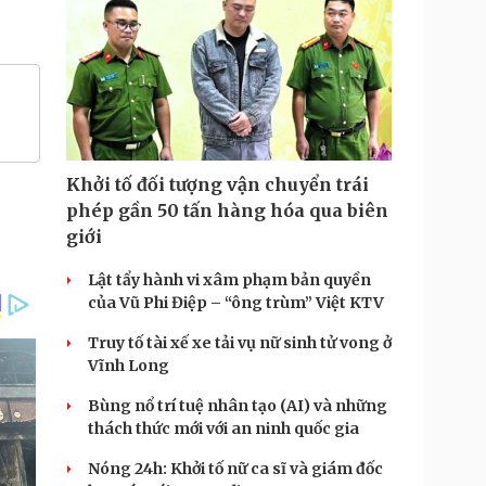
Khởi tố đối tượng vận chuyển trái
phép gần 50 tấn hàng hóa qua biên
giới
Lật tẩy hành vi xâm phạm bản quyền
của Vũ Phi Điệp – “ông trùm” Việt KTV
Truy tố tài xế xe tải vụ nữ sinh tử vong ở
Vĩnh Long
Bùng nổ trí tuệ nhân tạo (AI) và những
thách thức mới với an ninh quốc gia
Nóng 24h: Khởi tố nữ ca sĩ và giám đốc