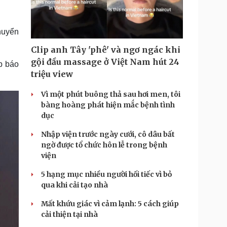
Doanh nghiệp 24h
Tin Công nghệ
Doanh nhân
Trải nghiệm
ì cộng đồng
Chuyển đổi số
huyển
Clip anh Tây 'phê' và ngơ ngác khi
u lịch
Podcast
gội đầu massage ở Việt Nam hút 24
p báo
Tư vấn
Câu chuyện thời sự
triệu view
Săn Tour
Đọc truyện đêm khuya
heck-in
Cửa sổ tình yêu
Vì một phút buông thả sau hơi men, tôi
Kể chuyện cho bé
bàng hoàng phát hiện mắc bệnh tình
Hạt giống tâm hồn
dục
Nhập viện trước ngày cưới, cô dâu bất
ngờ được tổ chức hôn lễ trong bệnh
viện
5 hạng mục nhiều người hối tiếc vì bỏ
qua khi cải tạo nhà
Mất khứu giác vì cảm lạnh: 5 cách giúp
cải thiện tại nhà