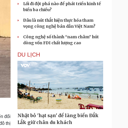
Lối đi đột phá nào để phát triển kinh tế
biển ba chiều?
Đâu là nút thắt hiện thực hóa tham
vọng công nghệ bán dẫn Việt Nam?
Công nghệ số thành “nam châm” hút
dòng vốn FDI chất lượng cao
DU LỊCH
Nhặt bỏ 'hạt sạn' để làng biển Đắk
n đổi
Lắk giữ chân du khách
đô thị