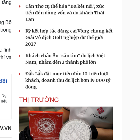
 tầng
Cần Thơ cụ thể hóa “Ba kết nối”, xúc
tiến đón dòng vốn và du khách Thái
Lan
ng Bộ
 trong
Ký kết hợp tác đăng cai Vòng chung kết
Giải Vô địch Golf nghiệp dư thế giới
2027
 lĩnh
Khách châu Âu "săn tìm" du lịch Việt
hí và
Nam, nhắm đến 2 thành phố lớn
Đắk Lắk đặt mục tiêu đón 10 triệu lượt
khách, doanh thu du lịch hơn 19.000 tỷ
đổi
đồng
 Nội
THỊ TRƯỜNG
 liệu
OV.VN