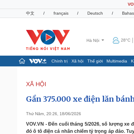
VO
中文
/
français
/
Deutsch
/
Bahas
28°C
Hà Nội
Chính trị
Xã hội
Thế giới
Multimedia
K
Chính trị
Xã hội
Đảng
Tin 24h
XÃ HỘI
Tổ chức nhân sự
Dự báo thời tiết
Quốc hội
Giáo dục
Gần 375.000 xe điện lăn bán
Nhận diện sự thật
Dấu ấn VOV
Việc làm
Biển đảo
Thứ Năm, 20:26, 18/06/2026
Pháp luật
Quân sự - Quốc phòng
VOV.VN - Đến cuối tháng 5/2026, số lượng xe đi
đó ô tô điện cá nhân chiếm tỷ trọng áp đảo. Tu
Vụ án
Vũ khí