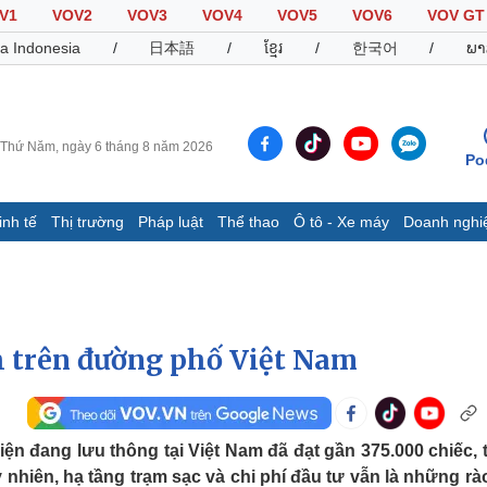
V1
VOV2
VOV3
VOV4
VOV5
VOV6
VOV GT
a Indonesia
/
日本語
/
ខ្មែរ
/
한국어
/
ພາ
Thứ Năm, ngày 6 tháng 8 năm 2026
Po
inh tế
Thị trường
Pháp luật
Thể thao
Ô tô - Xe máy
Doanh nghi
Thế giới
Multimedia
K
Quan sát
Video
B
Cuộc sống đó đây
Ảnh
K
Hồ sơ
E-Magazine
h trên đường phố Việt Nam
Infographic
Thể thao
Ô tô - Xe máy
D
ện đang lưu thông tại Việt Nam đã đạt gần 375.000 chiếc, 
y nhiên, hạ tầng trạm sạc và chi phí đầu tư vẫn là những rà
Bóng đá
Ô tô
T