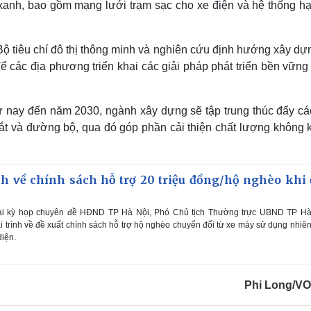
 xanh, bao gồm mạng lưới trạm sạc cho xe điện và hệ thống hạ
ộ tiêu chí đô thị thông minh và nghiên cứu định hướng xây dự
để các địa phương triển khai các giải pháp phát triển bền vững
từ nay đến năm 2030, ngành xây dựng sẽ tập trung thúc đẩy các
ắt và đường bộ, qua đó góp phần cải thiện chất lượng không k
nh về chính sách hỗ trợ 20 triệu đồng/hộ nghèo khi 
tại kỳ họp chuyên đề HĐND TP Hà Nội, Phó Chủ tịch Thường trực UBND TP Hà
trình về đề xuất chính sách hỗ trợ hộ nghèo chuyển đổi từ xe máy sử dụng nhiên
iện.
Phi Long/V