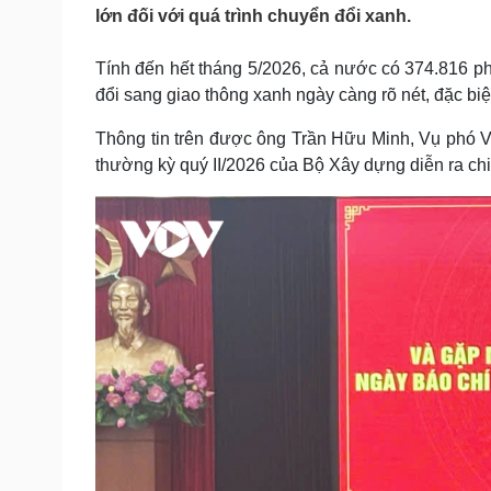
Tin nóng
Việt Nam
lớn đối với quá trình chuyển đổi xanh.
Tư vấn luật
Phân tích
Tính đến hết tháng 5/2026, cả nước có 374.816 p
đổi sang giao thông xanh ngày càng rõ nét, đặc biệ
Sức khỏe
Đời sống
Thông tin trên được ông Trần Hữu Minh, Vụ phó Vụ
Dinh dưỡng - món ngon
Nhà đẹp
thường kỳ quý II/2026 của Bộ Xây dựng diễn ra chi
Cây thuốc
Blog
Sản phụ khoa
Tình yêu - Gia đình
Nhi khoa
Nam khoa
Làm đẹp - giảm cân
Phòng mạch online
Ăn sạch sống khỏe
Cải chính