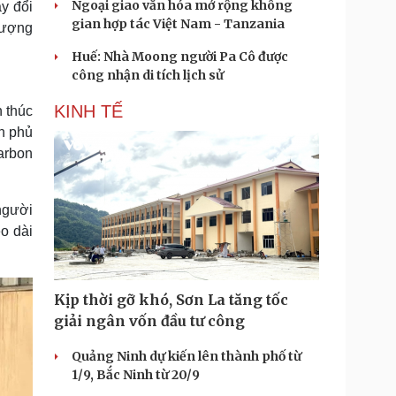
Ngoại giao văn hóa mở rộng không
y đổi
gian hợp tác Việt Nam - Tanzania
 lượng
Huế: Nhà Moong người Pa Cô được
công nhận di tích lịch sử
KINH TẾ
h thúc
h phủ
arbon
người
o dài
Kịp thời gỡ khó, Sơn La tăng tốc
giải ngân vốn đầu tư công
Quảng Ninh dự kiến lên thành phố từ
1/9, Bắc Ninh từ 20/9