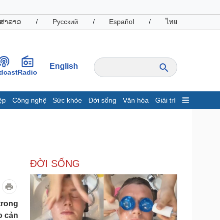
ສາລາວ
/
Русский
/
Español
/
ไทย
English
dcast
Radio
ệp
Công nghệ
Sức khỏe
Đời sống
Văn hóa
Giải trí
inh tế
Thị trường
ất động sản
Giá vàng
hởi nghiệp
Tiêu dùng
Tỷ giá
ĐỜI SỐNG
Chứng khoán
Giá cà phê
oanh nghiệp
Công nghệ
trong
o cản
hông tin doanh nghiệp
Sành điệu