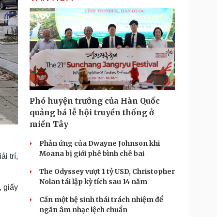
Phó huyện trưởng của Hàn Quốc
quảng bá lễ hội truyền thống ở
miền Tây
Phản ứng của Dwayne Johnson khi
Moana bị giới phê bình chê bai
i trí,
The Odyssey vượt 1 tỷ USD, Christopher
Nolan tái lập kỳ tích sau 14 năm
 giấy
Cần một hệ sinh thái trách nhiệm để
ngăn âm nhạc lệch chuẩn