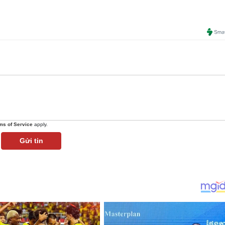
ms of Service
apply.
Gửi tin