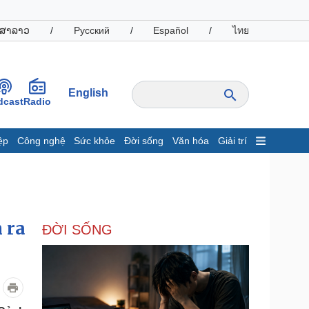
ສາລາວ
/
Русский
/
Español
/
ไทย
English
dcast
Radio
ệp
Công nghệ
Sức khỏe
Đời sống
Văn hóa
Giải trí
inh tế
Thị trường
ất động sản
Giá vàng
hởi nghiệp
Tiêu dùng
Tỷ giá
 ra
ĐỜI SỐNG
Chứng khoán
Giá cà phê
oanh nghiệp
Công nghệ
hông tin doanh nghiệp
Sành điệu