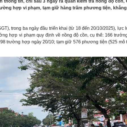
 thông tin, chỉ sau 3 ngày ra quân kiểm tra nồng độ cồn,
Lịch thi đấu bóng đá
Xe máy
trường hợp vi phạm, tạm giữ hàng trăm phương tiện, khẳng
Thế giới thể thao
Tư vấn
eSports
V
Hậu trường
T), trong ba ngày đầu triển khai (từ 18 đến 20/10/2025), lực 
Văn hóa
Giải trí
D
rường hợp vi phạm quy định về nồng độ cồn, cụ thể: 166 trườn
Sân khấu - Điện ảnh
Nghệ sĩ
198 trường hợp ngày 20/10; tạm giữ 576 phương tiện (525 mô t
Văn học
Thời trang
Âm nhạc
Sao Việt
c
Di sản