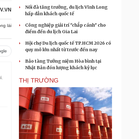
Nối đà tăng trưởng, du lịch Vĩnh Long
V.VN
hấp dẫn khách quốc tế
Công nghiệp giải trí "chắp cánh" cho
ng lái
điểm đến du lịch Gia Lai
Hội chợ Du lịch quốc tế TP.HCM 2026 có
quy mô lớn nhất từ trước đến nay
gle
Bảo tàng Tưởng niệm Hòa bình tại
Nhật Bản đón lượng khách kỷ lục
í.
THỊ TRƯỜNG
.