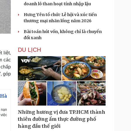
doanh lô than hoạt tính nhập lậu
Hưng Yên tổ chức Lễ hội và xúc tiến
thương mại nhãn lồng năm 2026
Bài toán hút vốn, không chỉ là chuyển
đổi xanh
DU LỊCH
 liệt,
êm các
 chấp
”, góp
 Hà
i nạn
Những hương vị đưa TP.HCM thành
việc
thiên đường ẩm thực đường phố
hàng đầu thế giới