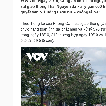
VOV.VN - Ngày 21/10, Công an tỉnh Thái Nguyên
Tin nóng
Việt Nam
sát giao thông Thái Nguyên đã xử lý gần 600 
Tư vấn luật
Phân tích
quyết tâm “đã uống rượu bia – không lái xe”.
Theo thống kê của Phòng Cảnh sát giao thông (CSG
Sức khỏe
Đời sống
chức năng toàn tỉnh đã phát hiện và xử lý 576 t
Dinh dưỡng - món ngon
Nhà đẹp
trong ngày 18/10, 212 trường hợp ngày 19/10 và 
Cây thuốc
Blog
ô tô tải, 39 ô tô con).
Sản phụ khoa
Tình yêu - Gia đình
Nhi khoa
Nam khoa
Làm đẹp - giảm cân
Phòng mạch online
Ăn sạch sống khỏe
Cải chính