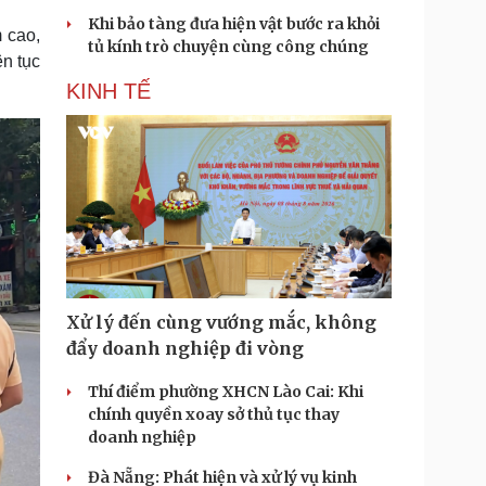
Khi bảo tàng đưa hiện vật bước ra khỏi
m cao,
tủ kính trò chuyện cùng công chúng
n tục
KINH TẾ
Xử lý đến cùng vướng mắc, không
đẩy doanh nghiệp đi vòng
Thí điểm phường XHCN Lào Cai: Khi
chính quyền xoay sở thủ tục thay
doanh nghiệp
Đà Nẵng: Phát hiện và xử lý vụ kinh