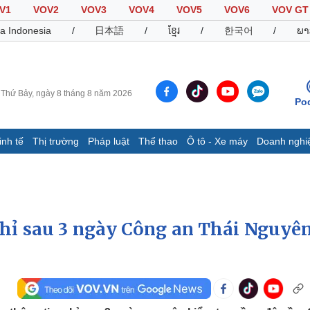
V1
VOV2
VOV3
VOV4
VOV5
VOV6
VOV GT
a Indonesia
/
日本語
/
ខ្មែរ
/
한국어
/
ພາ
Thứ Bảy, ngày 8 tháng 8 năm 2026
Po
inh tế
Thị trường
Pháp luật
Thể thao
Ô tô - Xe máy
Doanh nghi
Thế giới
Multimedia
K
Quan sát
Video
B
Cuộc sống đó đây
Ảnh
K
Hồ sơ
E-Magazine
chỉ sau 3 ngày Công an Thái Nguyên
Infographic
Thể thao
Ô tô - Xe máy
D
Bóng đá
Ô tô
T