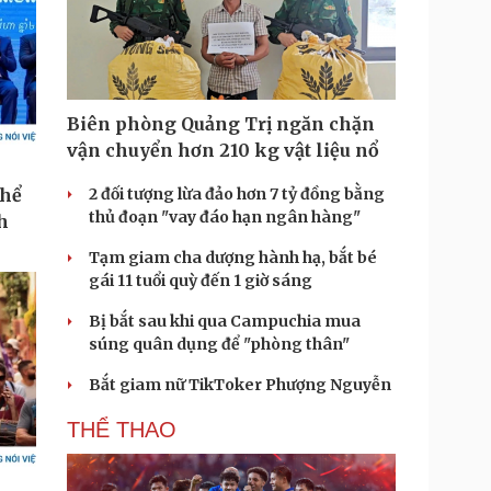
Biên phòng Quảng Trị ngăn chặn
vận chuyển hơn 210 kg vật liệu nổ
2 đối tượng lừa đảo hơn 7 tỷ đồng bằng
thủ đoạn "vay đáo hạn ngân hàng"
Tạm giam cha dượng hành hạ, bắt bé
gái 11 tuổi quỳ đến 1 giờ sáng
Bị bắt sau khi qua Campuchia mua
súng quân dụng để "phòng thân"
Bắt giam nữ TikToker Phượng Nguyễn
THỂ THAO