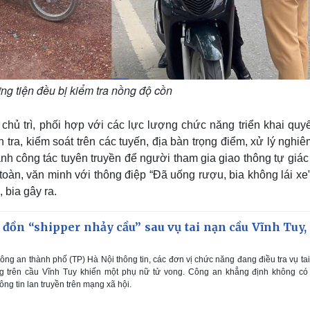
g tiện đều bị kiểm tra nồng độ cồn
chủ trì, phối hợp với các lực lượng chức năng triển khai quyết
tra, kiểm soát trên các tuyến, địa bàn trọng điểm, xử lý nghi
nh công tác tuyên truyền để người tham gia giao thông tự giác
toàn, văn minh với thông điệp “Đã uống rượu, bia không lái xe
 bia gây ra.
 đồn “shipper nhảy cầu” sau vụ tai nạn cầu Vĩnh Tuy,
ng an thành phố (TP) Hà Nội thông tin, các đơn vị chức năng đang điều tra vụ ta
ng trên cầu Vĩnh Tuy khiến một phụ nữ tử vong. Công an khẳng định không có 
ng tin lan truyền trên mạng xã hội.