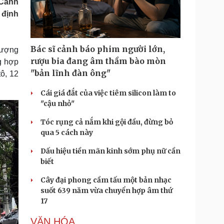
 Cảnh
Doanh nghiệp 24h
Tin Công nghệ
 định
Doanh nhân
Trải nghiệm
ì cộng đồng
Chuyển đổi số
Bác sĩ cảnh báo phim người lớn,
lượng
u lịch
Podcast
rượu bia đang âm thầm bào mòn
g hợp
Tư vấn
Câu chuyện thời sự
"bản lĩnh đàn ông"
ô, 12
Săn Tour
Đọc truyện đêm khuya
heck-in
Cửa sổ tình yêu
Cái giá đắt của việc tiêm silicon làm to
Kể chuyện cho bé
"cậu nhỏ"
Hạt giống tâm hồn
Tóc rụng cả nắm khi gội đầu, đừng bỏ
qua 5 cách này
Dấu hiệu tiền mãn kinh sớm phụ nữ cần
biết
Cây đại phong cầm tấu một bản nhạc
suốt 639 năm vừa chuyển hợp âm thứ
17
VĂN HÓA