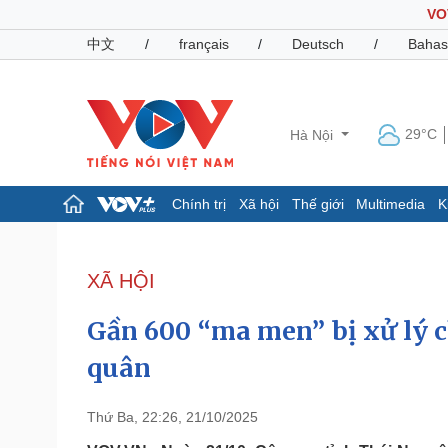
VO
中文
/
français
/
Deutsch
/
Bahas
29°C
Hà Nội
Chính trị
Xã hội
Thế giới
Multimedia
K
Chính trị
Xã hội
Đảng
Tin 24h
XÃ HỘI
Tổ chức nhân sự
Dự báo thời tiết
Quốc hội
Giáo dục
Gần 600 “ma men” bị xử lý 
Nhận diện sự thật
Dấu ấn VOV
Việc làm
quân
Biển đảo
Pháp luật
Quân sự - Quốc phòng
Thứ Ba, 22:26, 21/10/2025
Vụ án
Vũ khí