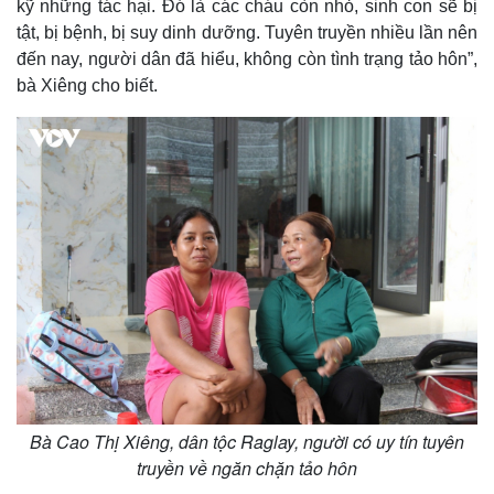
kỹ những tác hại. Đó là các cháu còn nhỏ, sinh con sẽ bị
tật, bị bệnh, bị suy dinh dưỡng. Tuyên truyền nhiều lần nên
đến nay, người dân đã hiểu, không còn tình trạng tảo hôn”,
bà Xiêng cho biết.
Thế giới
Multimedia
Quan sát
Video
Cuộc sống đó đây
Ảnh
Hồ sơ
E-Magazine
Infographic
Bà Cao Thị Xiêng, dân tộc Raglay, người có uy tín tuyên
truyền về ngăn chặn tảo hôn