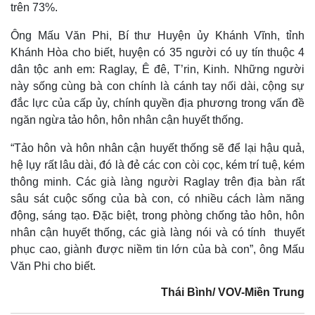
trên 73%.
Ông Mấu Văn Phi, Bí thư Huyện ủy Khánh Vĩnh, tỉnh
Khánh Hòa cho biết, huyện có 35 người có uy tín thuộc 4
dân tộc anh em: Raglay, Ê đê, T’rin, Kinh. Những người
này sống cùng bà con chính là cánh tay nối dài, cộng sự
đắc lực của cấp ủy, chính quyền địa phương trong vấn đề
ngăn ngừa tảo hôn, hôn nhân cận huyết thống.
“Tảo hôn và hôn nhân cận huyết thống sẽ để lại hậu quả,
hệ lụy rất lâu dài, đó là đẻ các con còi cọc, kém trí tuệ, kém
thông minh. Các già làng người Raglay trên địa bàn rất
sâu sát cuộc sống của bà con, có nhiều cách làm năng
động, sáng tạo. Đặc biệt, trong phòng chống tảo hôn, hôn
nhân cận huyết thống, các già làng nói và có tính thuyết
phục cao, giành được niềm tin lớn của bà con”, ông Mấu
Văn Phi cho biết.
Thái Bình/ VOV-Miền Trung