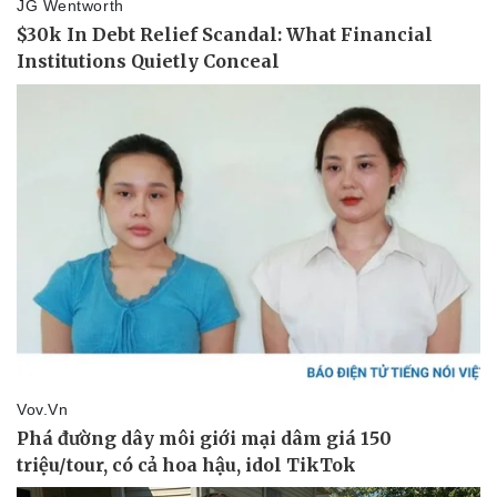
Thể thao
Ô tô - Xe máy
Bóng đá
Ô tô
Lịch thi đấu bóng đá
Xe máy
Thế giới thể thao
Tư vấn
eSports
Hậu trường