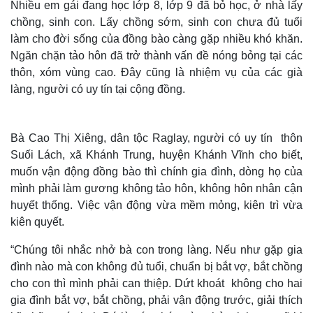
Nhiều em gái đang học lớp 8, lớp 9 đã bỏ học, ở nhà lấy
chồng, sinh con. Lấy chồng sớm, sinh con chưa đủ tuổi
làm cho đời sống của đồng bào càng gặp nhiều khó khăn.
Ngăn chặn tảo hôn đã trở thành vấn đề nóng bỏng tại các
thôn, xóm vùng cao. Đây cũng là nhiệm vụ của các già
làng, người có uy tín tại cộng đồng.
Bà Cao Thị Xiêng, dân tộc Raglay, người có uy tín thôn
Suối Lách, xã Khánh Trung, huyện Khánh Vĩnh cho biết,
muốn vận động đồng bào thì chính gia đình, dòng họ của
mình phải làm gương không tảo hôn, không hôn nhân cận
huyết thống. Việc vận động vừa mềm mỏng, kiên trì vừa
kiên quyết.
“Chúng tôi nhắc nhở bà con trong làng. Nếu như gặp gia
đình nào mà con không đủ tuổi, chuẩn bị bắt vợ, bắt chồng
cho con thì mình phải can thiệp. Dứt khoát không cho hai
gia đình bắt vợ, bắt chồng, phải vận động trước, giải thích