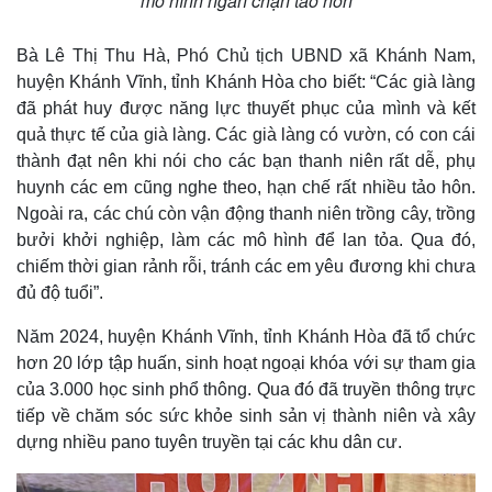
mô hình ngăn chặn tảo hôn
Bà Lê Thị Thu Hà, Phó Chủ tịch UBND xã Khánh Nam,
huyện Khánh Vĩnh, tỉnh Khánh Hòa cho biết: “Các già làng
đã phát huy được năng lực thuyết phục của mình và kết
quả thực tế của già làng. Các già làng có vườn, có con cái
thành đạt nên khi nói cho các bạn thanh niên rất dễ, phụ
huynh các em cũng nghe theo, hạn chế rất nhiều tảo hôn.
Ngoài ra, các chú còn vận động thanh niên trồng cây, trồng
bưởi khởi nghiệp, làm các mô hình để lan tỏa. Qua đó,
chiếm thời gian rảnh rỗi, tránh các em yêu đương khi chưa
đủ độ tuổi”.
Năm 2024, huyện Khánh Vĩnh, tỉnh Khánh Hòa đã tổ chức
hơn 20 lớp tập huấn, sinh hoạt ngoại khóa với sự tham gia
Kinh tế
Thị trường
của 3.000 học sinh phổ thông. Qua đó đã truyền thông trực
Bất động sản
Giá vàng
tiếp về chăm sóc sức khỏe sinh sản vị thành niên và xây
Khởi nghiệp
Tiêu dùng
dựng nhiều pano tuyên truyền tại các khu dân cư.
Tỷ giá
Chứng khoán