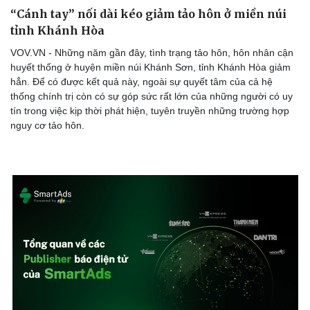
“Cánh tay” nối dài kéo giảm tảo hôn ở miền núi
tỉnh Khánh Hòa
VOV.VN - Những năm gần đây, tình trạng tảo hôn, hôn nhân cận
huyết thống ở huyện miền núi Khánh Sơn, tỉnh Khánh Hòa giảm
hẳn. Để có được kết quả này, ngoài sự quyết tâm của cả hệ
thống chính trị còn có sự góp sức rất lớn của những người có uy
Sức khỏe
Đời sống
tín trong việc kịp thời phát hiện, tuyên truyền những trường hợp
Dinh dưỡng - món ngon
Nhà đẹp
nguy cơ tảo hôn.
Cây thuốc
Blog
Sản phụ khoa
Tình yêu - Gia đình
Nhi khoa
Nam khoa
Làm đẹp - giảm cân
Phòng mạch online
Ăn sạch sống khỏe