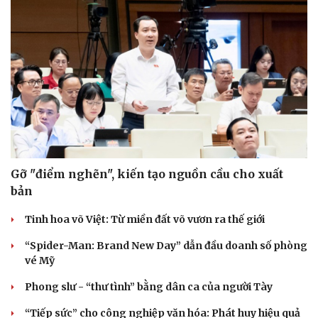
Gỡ "điểm nghẽn", kiến tạo nguồn cầu cho xuất
bản
Văn hóa
Giải trí
Tinh hoa võ Việt: Từ miền đất võ vươn ra thế giới
Sân khấu - Điện ảnh
Nghệ sĩ
Văn học
Thời trang
“Spider-Man: Brand New Day” dẫn đầu doanh số phòng
Âm nhạc
Sao Việt
vé Mỹ
Di sản
Phong slư - “thư tình” bằng dân ca của người Tày
“Tiếp sức” cho công nghiệp văn hóa: Phát huy hiệu quả