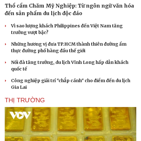
Thổ cẩm Chăm Mỹ Nghiệp: Từ ngôn ngữ văn hóa
đến sản phẩm du lịch độc đáo
Vì sao lượng khách Philippines đến Việt Nam tăng
trưởng vượt bậc?
Những hương vị đưa TP.HCM thành thiên đường ẩm
thực đường phố hàng đầu thế giới
Nối đà tăng trưởng, du lịch Vĩnh Long hấp dẫn khách
quốc tế
Công nghiệp giải trí "chắp cánh" cho điểm đến du lịch
Gia Lai
THỊ TRƯỜNG
Du lịch
Podcast
Tư vấn
Câu chuyện thời sự
Săn Tour
Đọc truyện đêm khuya
check-in
Cửa sổ tình yêu
Kể chuyện cho bé