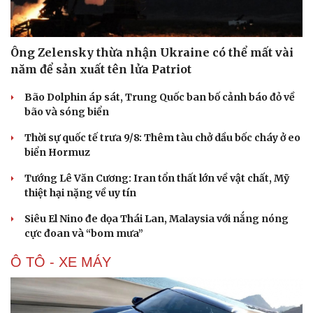
Ông Zelensky thừa nhận Ukraine có thể mất vài
năm để sản xuất tên lửa Patriot
Bão Dolphin áp sát, Trung Quốc ban bố cảnh báo đỏ về
bão và sóng biển
Thời sự quốc tế trưa 9/8: Thêm tàu chở dầu bốc cháy ở eo
biển Hormuz
Tướng Lê Văn Cương: Iran tổn thất lớn về vật chất, Mỹ
thiệt hại nặng về uy tín
Siêu El Nino đe dọa Thái Lan, Malaysia với nắng nóng
cực đoan và “bom mưa”
Ô TÔ - XE MÁY