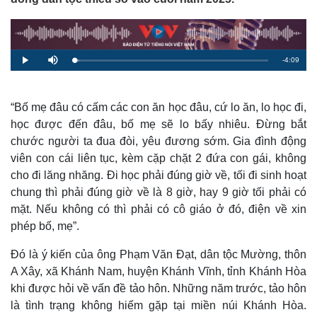
R
-
4:09
L
P
M
o
l
u
a
a
t
e
d
y
e
e
d
m
:
“Bố mẹ đâu có cấm các con ăn học đâu, cứ lo ăn, lo học đi,
2
.
học được đến đâu, bố mẹ sẽ lo bấy nhiêu. Đừng bắt
a
4
7
chước người ta đua đòi, yêu đương sớm. Gia đình động
%
i
viên con cái liên tục, kèm cặp chặt 2 đứa con gái, không
n
cho đi lăng nhăng. Đi học phải đúng giờ về, tối đi sinh hoạt
i
chung thì phải đúng giờ về là 8 giờ, hay 9 giờ tối phải có
mặt. Nếu không có thì phải có cô giáo ở đó, điện về xin
n
phép bố, mẹ”.
g
T
Đó là ý kiến của ông Phạm Văn Đạt, dân tộc Mường, thôn
A Xây, xã Khánh Nam, huyện Khánh Vĩnh, tỉnh Khánh Hòa
i
khi được hỏi về vấn đề tảo hôn. Những năm trước, tảo hôn
m
là tình trạng không hiếm gặp tại miền núi Khánh Hòa.
e