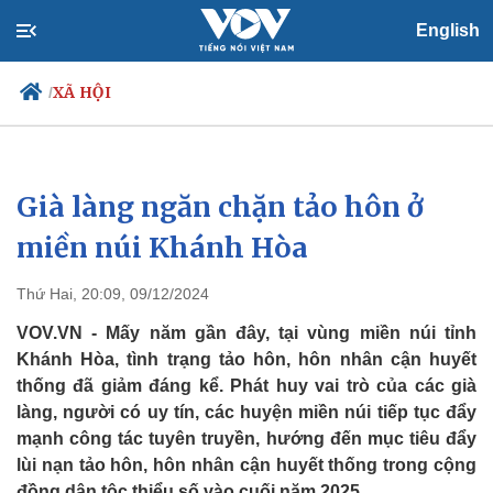
English
XÃ HỘI
/
Già làng ngăn chặn tảo hôn ở
Chính trị
Xã hội
Đảng
Tin 24h
miền núi Khánh Hòa
Tổ chức nhân sự
Dự báo thời tiết
Quốc hội
Giáo dục
Thứ Hai, 20:09, 09/12/2024
Nhận diện sự thật
Dấu ấn VOV
Việc làm
VOV.VN - Mấy năm gần đây, tại vùng miền núi tỉnh
Biển đảo
Khánh Hòa, tình trạng tảo hôn, hôn nhân cận huyết
thống đã giảm đáng kể. Phát huy vai trò của các già
làng, người có uy tín, các huyện miền núi tiếp tục đẩy
mạnh công tác tuyên truyền, hướng đến mục tiêu đẩy
lùi nạn tảo hôn, hôn nhân cận huyết thống trong cộng
đồng dân tộc thiểu số vào cuối năm 2025.