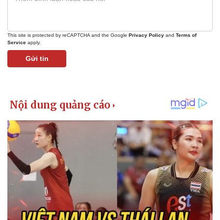
This site is protected by reCAPTCHA and the Google
Privacy Policy
and
Terms of
Service
apply.
Gửi tin