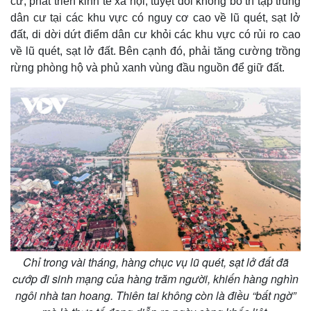
cư, phát triển kinh tế xã hội, tuyệt đối không bố trí tập trung
dân cư tại các khu vực có nguy cơ cao về lũ quét, sạt lở
đất, di dời dứt điểm dân cư khỏi các khu vực có rủi ro cao
về lũ quét, sạt lở đất. Bên cạnh đó, phải tăng cường trồng
rừng phòng hộ và phủ xanh vùng đầu nguồn để giữ đất.
Chỉ trong vài tháng, hàng chục vụ lũ quét, sạt lở đất đã
cướp đi sinh mạng của hàng trăm người, khiến hàng nghìn
ngôi nhà tan hoang. Thiên tai không còn là điều “bất ngờ”