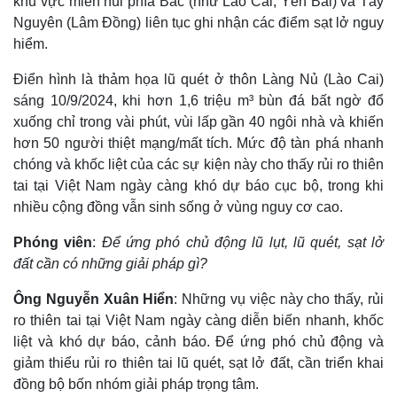
khu vực miền núi phía Bắc (như Lào Cai, Yên Bái) và Tây
Nguyên (Lâm Đồng) liên tục ghi nhận các điểm sạt lở nguy
hiểm.
Điển hình là thảm họa lũ quét ở thôn Làng Nủ (Lào Cai)
sáng 10/9/2024, khi hơn 1,6 triệu m³ bùn đá bất ngờ đổ
xuống chỉ trong vài phút, vùi lấp gần 40 ngôi nhà và khiến
hơn 50 người thiệt mạng/mất tích. Mức độ tàn phá nhanh
chóng và khốc liệt của các sự kiện này cho thấy rủi ro thiên
tai tại Việt Nam ngày càng khó dự báo cục bộ, trong khi
nhiều cộng đồng vẫn sinh sống ở vùng nguy cơ cao.
Phóng viên
:
Để ứng phó chủ động lũ lụt, lũ quét, sạt lở
Thế giới
Multimedia
đất cần có những giải pháp gì?
Quan sát
Video
Cuộc sống đó đây
Ảnh
Ông Nguyễn Xuân Hiển
: Những vụ việc này cho thấy, rủi
Hồ sơ
E-Magazine
ro thiên tai tại Việt Nam ngày càng diễn biến nhanh, khốc
Infographic
liệt và khó dự báo, cảnh báo. Để ứng phó chủ động và
giảm thiểu rủi ro thiên tai lũ quét, sạt lở đất, cần triển khai
đồng bộ bốn nhóm giải pháp trọng tâm.