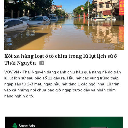
Xót xa hàng loạt ô tô chìm trong lũ lụt lịch sử ở
Thái Nguyên
VOV.VN - Thái Nguyên đang gánh chịu hậu quả nặng nề do trận
lũ lụt lịch sử sau bão số 11 gây ra. Hầu hết các vùng trũng thấp
ngập sâu từ 2-3 mét, ngập hầu hết tầng 1 các ngôi nhà. Lũ tràn
vào cả những nơi chưa bao giờ ngập trước đây và nhấn chìm
hàng nghìn ô tô.