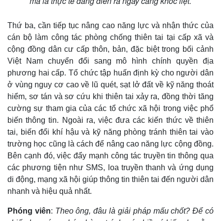
mà là thực tế đang diễn ra ngày càng khốc liệt.
Thứ ba, cần tiếp tục nâng cao năng lực và nhận thức của
cán bộ làm công tác phòng chống thiên tai tại cấp xã và
cộng đồng dân cư cấp thôn, bản, đặc biệt trong bối cảnh
Việt Nam chuyển đổi sang mô hình chính quyền địa
phương hai cấp. Tổ chức tập huấn định kỳ cho người dân
ở vùng nguy cơ cao về lũ quét, sạt lở đất về kỹ năng thoát
hiểm, sơ tán và sơ cứu khi thiên tai xảy ra, đồng thời tăng
cường sự tham gia của các tổ chức xã hội trong việc phổ
biến thông tin. Ngoài ra, việc đưa các kiến thức về thiên
tai, biến đổi khí hậu và kỹ năng phòng tránh thiên tai vào
trường học cũng là cách để nâng cao năng lực cộng đồng.
Bên cạnh đó, việc đẩy mạnh công tác truyền tin thông qua
các phương tiện như SMS, loa truyền thanh và ứng dụng
Kinh tế
Thị trường
di động, mạng xã hội giúp thông tin thiên tai đến người dân
Bất động sản
Giá vàng
nhanh và hiệu quả nhất.
Khởi nghiệp
Tiêu dùng
Tỷ giá
Phóng viên
:
Theo ông, đâu là giải pháp mấu chốt? Để có
Chứng khoán