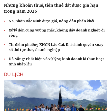
Những khoản thuế, tiền thuê đất được gia hạn
trong năm 2026
Na, nhãn Bắc Ninh được giá, nông dân phấn khởi
Xử lý đến cùng vướng mắc, không đẩy doanh nghiệp đi
vòng
Thí điểm phường XHCN Lào Cai: Khi chính quyền xoay
sở thủ tục thay doanh nghiệp
Đà Nẵng: Phát hiện và xử lý vụ kinh doanh lô than hoạt
tính nhập lậu
DU LỊCH
Du lịch
Podcast
Tư vấn
Câu chuyện thời sự
Săn Tour
Đọc truyện đêm khuya
check-in
Cửa sổ tình yêu
Kể chuyện cho bé