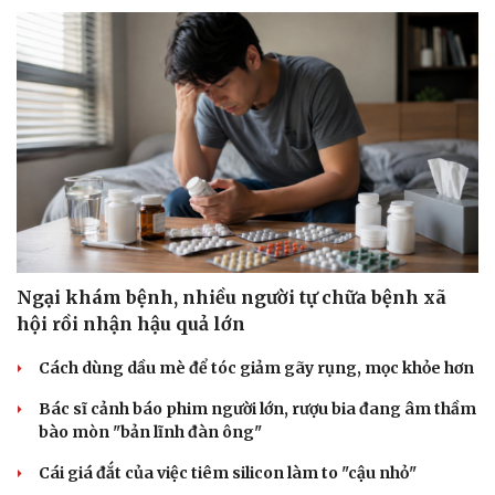
Ngại khám bệnh, nhiều người tự chữa bệnh xã
hội rồi nhận hậu quả lớn
Văn hóa
Giải trí
Sân khấu - Điện ảnh
Nghệ sĩ
Cách dùng dầu mè để tóc giảm gãy rụng, mọc khỏe hơn
Văn học
Thời trang
Âm nhạc
Sao Việt
Bác sĩ cảnh báo phim người lớn, rượu bia đang âm thầm
Di sản
bào mòn "bản lĩnh đàn ông"
Cái giá đắt của việc tiêm silicon làm to "cậu nhỏ"