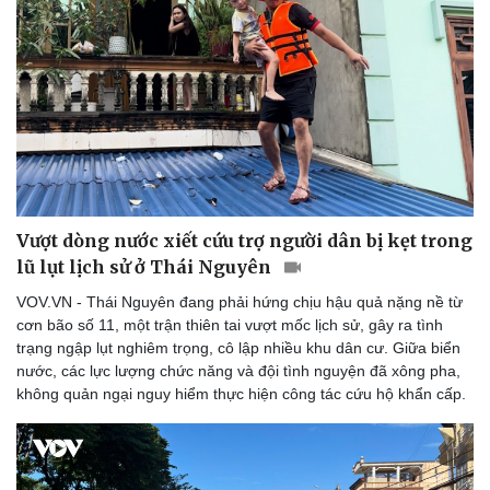
Sức khỏe
Đời sống
Dinh dưỡng - món ngon
Nhà đẹp
Cây thuốc
Blog
Vượt dòng nước xiết cứu trợ người dân bị kẹt trong
Sản phụ khoa
Tình yêu - Gia đình
lũ lụt lịch sử ở Thái Nguyên
Nhi khoa
Nam khoa
VOV.VN - Thái Nguyên đang phải hứng chịu hậu quả nặng nề từ
Làm đẹp - giảm cân
cơn bão số 11, một trận thiên tai vượt mốc lịch sử, gây ra tình
Phòng mạch online
trạng ngập lụt nghiêm trọng, cô lập nhiều khu dân cư. Giữa biển
Ăn sạch sống khỏe
nước, các lực lượng chức năng và đội tình nguyện đã xông pha,
không quản ngại nguy hiểm thực hiện công tác cứu hộ khẩn cấp.