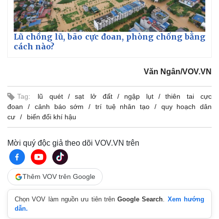
Lũ chồng lũ, bão cực đoan, phòng chống bằng
cách nào?
Văn Ngân/VOV.VN
Tag:
lũ quét
sạt lở đất
ngập lụt
thiên tai cực
đoan
cảnh báo sớm
trí tuệ nhân tạo
quy hoạch dân
cư
biến đổi khí hậu
Mời quý độc giả theo dõi VOV.VN trên
Thêm VOV trên Google
Chọn VOV làm nguồn ưu tiên trên
Google Search
.
Xem hướng
Pháp luật
Quân sự - Quốc phòng
dẫn.