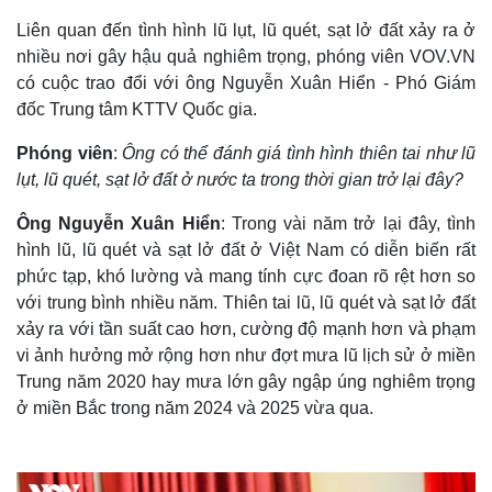
Liên quan đến tình hình lũ lụt, lũ quét, sạt lở đất xảy ra ở
nhiều nơi gây hậu quả nghiêm trọng, phóng viên VOV.VN
có cuộc trao đổi với ông Nguyễn Xuân Hiển - Phó Giám
đốc Trung tâm KTTV Quốc gia.
Phóng viên
:
Ông có thể đánh giá tình hình thiên tai như lũ
lụt, lũ quét, sạt lở đất ở nước ta trong thời gian trở lại đây?
Ông Nguyễn Xuân Hiển
: Trong vài năm trở lại đây, tình
hình lũ, lũ quét và sạt lở đất ở Việt Nam có diễn biến rất
phức tạp, khó lường và mang tính cực đoan rõ rệt hơn so
với trung bình nhiều năm. Thiên tai lũ, lũ quét và sạt lở đất
xảy ra với tần suất cao hơn, cường độ mạnh hơn và phạm
vi ảnh hưởng mở rộng hơn như đợt mưa lũ lịch sử ở miền
Trung năm 2020 hay mưa lớn gây ngập úng nghiêm trọng
ở miền Bắc trong năm 2024 và 2025 vừa qua.