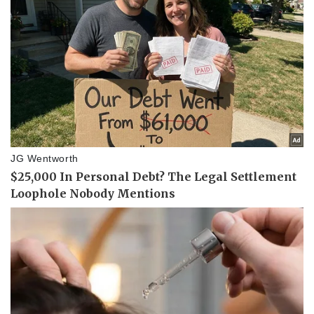
Thể thao
Ô tô - Xe máy
Bóng đá
Ô tô
Lịch thi đấu bóng đá
Xe máy
Thế giới thể thao
Tư vấn
eSports
Hậu trường