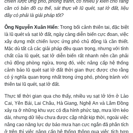
chiến lược ứng phó, phòng tránh, có nhiều ý kiến cho rằng
Giá cà phê
cần có bản đồ cụ thể, sát thực về lũ quét, sạt lở đất, liệu
đây có phải là giải pháp tốt?
Ông Nguyễn Xuân Hiển
: Trong bối cảnh thiên tai, đặc biệt
là lũ quét và sạt lở đất, ngày càng diễn biến cực đoan, việc
xây dựng một chiến lược ứng phó chủ động là cần thiết.
Mặc dù tất cả các giải pháp đều quan trọng, nhưng với tính
chất của lũ quét, sạt lở diễn biến rất nhanh nên cần phải
chủ động phòng ngừa, trong đó, việc nâng cấp hệ thống
cảnh báo lũ quét sạt lở đất thời gian thực được cho rằng
có ý nghĩa quan trọng nhất trong ứng phó, phòng tránh với
thiên tai lũ quét, sạt lở đất.
Thực tế thời gian qua cho thấy, nhiều vụ sạt lở lớn ở Lào
Cai, Yên Bái, Lai Châu, Hà Giang, Nghệ An và Lâm Đồng
xảy ra ở những khu vực có địa hình phức tạp, mưa lớn kéo
dài, nhưng dữ liệu chưa được cập nhật kịp thời, ngoài việc
nâng cao năng lực dự báo mưa hạn cực ngắn đã phân tích
ở trên thì việc nâng cấp hệ thống thông qua việc tích hợp