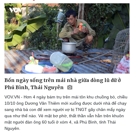
Bốn ngày sống trên mái nhà giữa dòng lũ dữ ở
Phú Bình, Thái Nguyên
VOV.VN - Hơn 4 ngày bám trụ trên mái tôn khu chuồng bò, chiều
10/10 ông Dương Văn Thiêm mới xuống được dưới nhà để chạy
sang nhà bà con để xem người vợ bị TNGT gãy chân mấy ngày
qua như thế nào. Vẻ mặt bơ phờ, thất thần vẫn hằn trên khuôn
mặt người đàn ông 60 tuổi ở xóm 4, xã Phú Bình, tỉnh Thái
Nguyên.