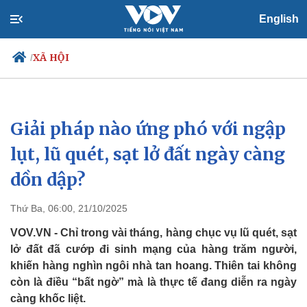
English
XÃ HỘI
/
Giải pháp nào ứng phó với ngập
Chính trị
Xã hội
Đảng
Tin 24h
lụt, lũ quét, sạt lở đất ngày càng
Tổ chức nhân sự
Dự báo thời tiết
dồn dập?
Quốc hội
Giáo dục
Nhận diện sự thật
Dấu ấn VOV
Việc làm
Thứ Ba, 06:00, 21/10/2025
Biển đảo
VOV.VN - Chỉ trong vài tháng, hàng chục vụ lũ quét, sạt
lở đất đã cướp đi sinh mạng của hàng trăm người,
khiến hàng nghìn ngôi nhà tan hoang. Thiên tai không
còn là điều “bất ngờ” mà là thực tế đang diễn ra ngày
càng khốc liệt.