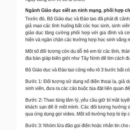
Ngành Giáo dục siết an ninh mạng, phối hợp ch
Trước đó, Bộ Giáo dục và Đào tạo đã phát đi cảnh
giả mạo các tình huống bắt cóc học sinh, sinh viê
giáo dục tăng cường phối hợp với gia đình và cơ
hiện và ngăn chặn các trường hợp học sinh vắng m
Một số đối tượng còn dụ dỗ trẻ em từ các tỉnh, th
địa bàn giáp biên giới như Tây Ninh để tìm cách
Bộ Giáo dục và Đào tạo cũng nêu rõ 3 bước bắt có
Bước 1: Đối tượng sử dụng số điện thoại lạ, giả da
sinh viên, đưa ra các cáo buộc bịa đặt liên quan đ
Bước 2: Thao túng tâm lý, yêu cầu giữ bí mật tuyệt 
khách sạn để ở một mình. Các đối tượng hướng dẫn
qua ứng dụng gọi video. Một số trường hợp bị ép 
Bước 3: Nhóm lừa đảo gọi điện hoặc nhắn tin cho g