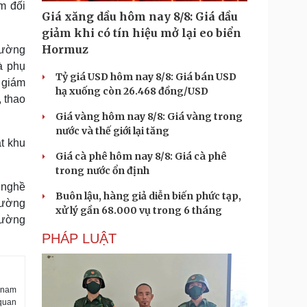
m đối
Giá xăng dầu hôm nay 8/8: Giá dầu
giảm khi có tín hiệu mở lại eo biển
Hormuz
cường
à phụ
Tỷ giá USD hôm nay 8/8: Giá bán USD
 giám
hạ xuống còn 26.468 đồng/USD
, thao
Giá vàng hôm nay 8/8: Giá vàng trong
nước và thế giới lại tăng
t khu
Giá cà phê hôm nay 8/8: Giá cà phê
trong nước ổn định
 nghề
Buôn lậu, hàng giả diễn biến phức tạp,
đường
xử lý gần 68.000 vụ trong 6 tháng
hường
PHÁP LUẬT
t nam
 quan