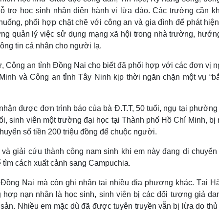
 hỗ trợ học sinh nhận diện hành vi lừa đảo. Các trường cần k
huống, phối hợp chặt chẽ với công an và gia đình để phát hiệ
ờng quản lý việc sử dụng mạng xã hội trong nhà trường, hướn
hông tin cá nhân cho người lạ.
, Công an tỉnh Đồng Nai cho biết đã phối hợp với các đơn vị n
nh và Công an tỉnh Tây Ninh kịp thời ngăn chặn một vụ “bắ
nhận được đơn trình báo của bà Đ.T.T, 50 tuổi, ngụ tại phườn
tuổi, sinh viên một trường đại học tại Thành phố Hồ Chí Minh, b
huyển số tiền 200 triệu đồng để chuộc người.
 và giải cứu thành công nam sinh khi em này đang di chuyển
ể tìm cách xuất cảnh sang Campuchia.
 ở Đồng Nai mà còn ghi nhận tại nhiều địa phương khác. Tại Hà
 hợp nạn nhân là học sinh, sinh viên bị các đối tượng giả da
 sản. Nhiều em mặc dù đã được tuyên truyền vẫn bị lừa do thủ