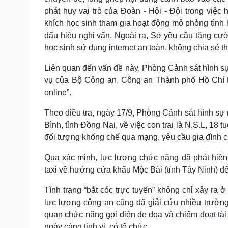
phát huy vai trò của Đoàn - Hội - Đội trong việc
khích học sinh tham gia hoạt động mô phỏng tình 
dấu hiệu nghi vấn. Ngoài ra, Sở yêu cầu tăng cư
học sinh sử dụng internet an toàn, không chia sẻ t
Liên quan đến vấn đề này, Phòng Cảnh sát hình sự
vụ của Bộ Công an, Công an Thành phố Hồ Chí Mi
online”.
Theo điều tra, ngày 17/9, Phòng Cảnh sát hình sự 
Bình, tỉnh Đồng Nai, về việc con trai là N.S.L, 18 
đối tượng khống chế qua mạng, yêu cầu gia đình c
Qua xác minh, lực lượng chức năng đã phát hiện
taxi về hướng cửa khẩu Mộc Bài (tỉnh Tây Ninh) đ
Tình trạng “bắt cóc trực tuyến” không chỉ xảy ra
lực lượng công an cũng đã giải cứu nhiều trường
quan chức năng gọi điện đe dọa và chiếm đoạt tài
ngày càng tinh vi, có tổ chức.