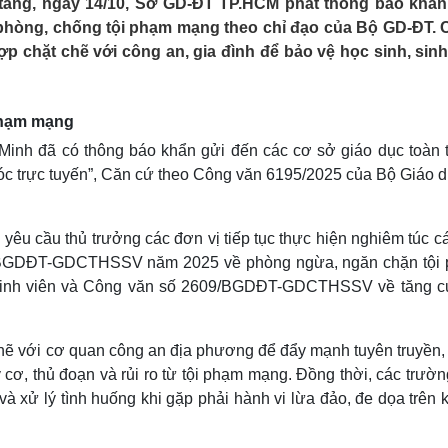
 tăng, ngày 14/10, Sở GD-ĐT TP.HCM phát thông báo khẩn
Lịch thi đấu bóng đá
Xe máy
h phòng, chống tội phạm mạng theo chỉ đạo của Bộ GD-ĐT. 
Thế giới thể thao
Tư vấn
hợp chặt chẽ với công an, gia đình để bảo vệ học sinh, sinh
eSports
V
Hậu trường
Văn hóa
Giải trí
D
 phạm mạng
Sân khấu - Điện ảnh
Nghệ sĩ
Minh đã có thông báo khẩn gửi đến các cơ sở giáo dục toàn 
Văn học
Thời trang
cóc trực tuyến”, Căn cứ theo Công văn 6195/2025 của Bộ Giáo 
Âm nhạc
Sao Việt
c
Di sản
êu cầu thủ trưởng các đơn vị tiếp tục thực hiện nghiêm túc c
/BGDĐT-GDCTHSSV năm 2025 về phòng ngừa, ngăn chặn tội
, sinh viên và Công văn số 2609/BGDĐT-GDCTHSSV về tăng 
hẽ với cơ quan công an địa phương để đẩy mạnh tuyên truyền,
 cơ, thủ đoạn và rủi ro từ tội phạm mạng. Đồng thời, các trườ
 và xử lý tình huống khi gặp phải hành vi lừa đảo, đe dọa trên