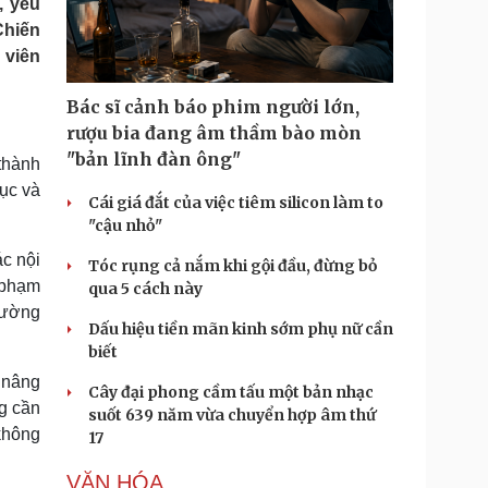
, yêu
Doanh nghiệp 24h
Tin Công nghệ
Chiến
Doanh nhân
Trải nghiệm
 viên
ì cộng đồng
Chuyển đổi số
Bác sĩ cảnh báo phim người lớn,
u lịch
Podcast
rượu bia đang âm thầm bào mòn
Tư vấn
Câu chuyện thời sự
"bản lĩnh đàn ông"
thành
Săn Tour
Đọc truyện đêm khuya
dục và
heck-in
Cửa sổ tình yêu
Cái giá đắt của việc tiêm silicon làm to
Kể chuyện cho bé
"cậu nhỏ"
Hạt giống tâm hồn
ác nội
Tóc rụng cả nắm khi gội đầu, đừng bỏ
 phạm
qua 5 cách này
cường
Dấu hiệu tiền mãn kinh sớm phụ nữ cần
biết
 nâng
Cây đại phong cầm tấu một bản nhạc
ng cần
suốt 639 năm vừa chuyển hợp âm thứ
 không
17
VĂN HÓA