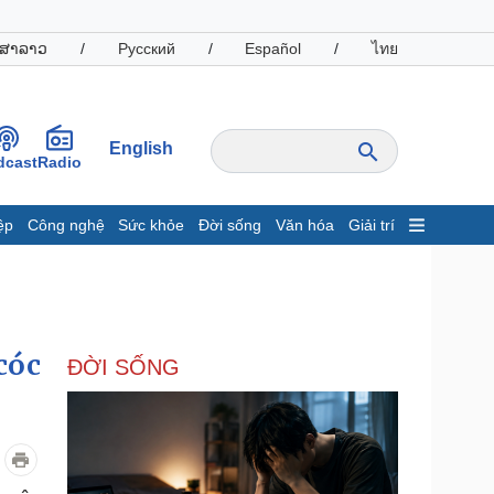
ສາລາວ
/
Русский
/
Español
/
ไทย
English
dcast
Radio
ệp
Công nghệ
Sức khỏe
Đời sống
Văn hóa
Giải trí
inh tế
Thị trường
ất động sản
Giá vàng
hởi nghiệp
Tiêu dùng
Tỷ giá
cóc
ĐỜI SỐNG
Chứng khoán
Giá cà phê
oanh nghiệp
Công nghệ
hông tin doanh nghiệp
Sành điệu