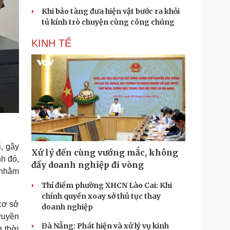
Khi bảo tàng đưa hiện vật bước ra khỏi
tủ kính trò chuyện cùng công chúng
KINH TẾ
, gây
Xử lý đến cùng vướng mắc, không
nh đó,
đẩy doanh nghiệp đi vòng
 nhằm
Thí điểm phường XHCN Lào Cai: Khi
chính quyền xoay sở thủ tục thay
cơ sở
doanh nghiệp
truyền
Đà Nẵng: Phát hiện và xử lý vụ kinh
 thời