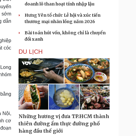
doanh lô than hoạt tính nhập lậu
huyến
n sớm
Hưng Yên tổ chức Lễ hội và xúc tiến
g dẫn
thương mại nhãn lồng năm 2026
Bài toán hút vốn, không chỉ là chuyển
đổi xanh
ghiệp
t cóc
DU LỊCH
g Long
ị nhóm
 bằng
 Nội,
Những hương vị đưa TP.HCM thành
nh cơ
thiên đường ẩm thực đường phố
 đoạn
hàng đầu thế giới