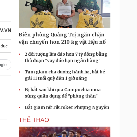
V.VN
Biên phòng Quảng Trị ngăn chặn
vận chuyển hơn 210 kg vật liệu nổ
 dục
2 đối tượng lừa đảo hơn 7 tỷ đồng bằng
thủ đoạn "vay đáo hạn ngân hàng"
gle
Tạm giam cha dượng hành hạ, bắt bé
gái 11 tuổi quỳ đến 1 giờ sáng
Bị bắt sau khi qua Campuchia mua
súng quân dụng để "phòng thân"
Bắt giam nữ TikToker Phượng Nguyễn
THỂ THAO