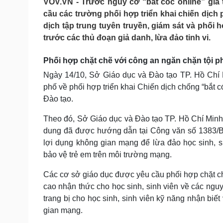
VOV.VN - Trước nguy cơ “bắt cóc online” gia
Tin nóng
Việt Nam
cầu các trường phối hợp triển khai chiến dịc
Tư vấn luật
Phân tích
dịch tập trung tuyên truyền, giám sát và phối 
trước các thủ đoạn giả danh, lừa đảo tinh vi.
Sức khỏe
Đời sống
Phối hợp chặt chẽ với công an ngăn chặn tội
Dinh dưỡng - món ngon
Nhà đẹp
Ngày 14/10, Sở Giáo dục và Đào tạo TP. Hồ Chí 
Cây thuốc
Blog
phố về phối hợp triển khai Chiến dịch chống “bắt 
Sản phụ khoa
Tình yêu - Gia đình
Đào tạo.
Nhi khoa
Nam khoa
Theo đó, Sở Giáo dục và Đào tạo TP. Hồ Chí Minh y
Làm đẹp - giảm cân
Phòng mạch online
dung đã được hướng dẫn tại Công văn số 1383
Ăn sạch sống khỏe
lợi dụng không gian mạng để lừa đảo học sinh
bảo vệ trẻ em trên môi trường mạng.
Cải chính
Các cơ sở giáo dục được yêu cầu phối hợp chặt c
cao nhận thức cho học sinh, sinh viên về các nguy
trang bị cho học sinh, sinh viên kỹ năng nhận biết
gian mạng.