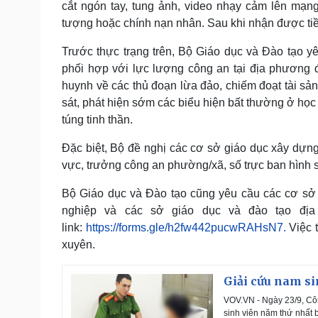
cắt ngón tay, tung ảnh, video nhạy cảm lên mạn
tượng hoặc chính nạn nhân. Sau khi nhận được tiền,
Trước thực trạng trên, Bộ Giáo dục và Đào tạo y
phối hợp với lực lượng công an tại địa phương để
huynh về các thủ đoạn lừa đảo, chiếm đoạt tài sả
sát, phát hiện sớm các biểu hiện bất thường ở học s
túng tinh thần.
Đặc biệt, Bộ đề nghị các cơ sở giáo dục xây dựng
vực, trưởng công an phường/xã, số trực ban hình sự
Bộ Giáo dục và Đào tạo cũng yêu cầu các cơ sở 
nghiệp và các sở giáo dục và đào tạo địa
link:
https://forms.gle/h2fw442pucwRAHsN7.
Việc 
xuyên.
Giải cứu nam sin
VOV.VN - Ngày 23/9, Cô
sinh viên năm thứ nhất 