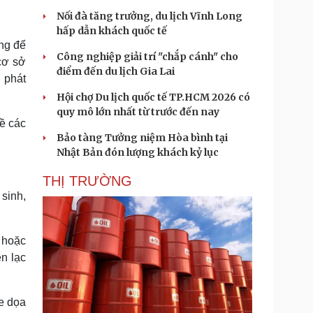
Nối đà tăng trưởng, du lịch Vĩnh Long
hấp dẫn khách quốc tế
ng để
Công nghiệp giải trí "chắp cánh" cho
 cơ sở
điểm đến du lịch Gia Lai
 phát
Hội chợ Du lịch quốc tế TP.HCM 2026 có
quy mô lớn nhất từ trước đến nay
về các
Bảo tàng Tưởng niệm Hòa bình tại
Nhật Bản đón lượng khách kỷ lục
THỊ TRƯỜNG
 sinh,
ỉ hoặc
n lạc
đe dọa