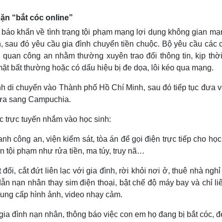
ặn “bắt cóc online”
 báo khẩn về tình trạng tội phạm mạng lợi dụng không gian mạ
n, sau đó yêu cầu gia đình chuyển tiền chuộc. Bộ yêu cầu các
 quan công an nhằm thường xuyên trao đổi thông tin, kịp thời
ặt bất thường hoặc có dấu hiệu bị đe dọa, lôi kéo qua mạng.
ành di chuyển vào Thành phố Hồ Chí Minh, sau đó tiếp tục đưa 
 đưa sang Campuchia.
c trực tuyến nhắm vào học sinh:
nh công an, viện kiểm sát, tòa án để gọi điện trực tiếp cho học
ến tội phạm như rửa tiền, ma túy, truy nã…
đối, cắt đứt liên lạc với gia đình, rời khỏi nơi ở, thuê nhà ngh
 nạn nhân thay sim điện thoại, bật chế độ máy bay và chỉ liê
cung cấp hình ảnh, video nhạy cảm.
ia đình nạn nhân, thông báo việc con em họ đang bị bắt cóc, 