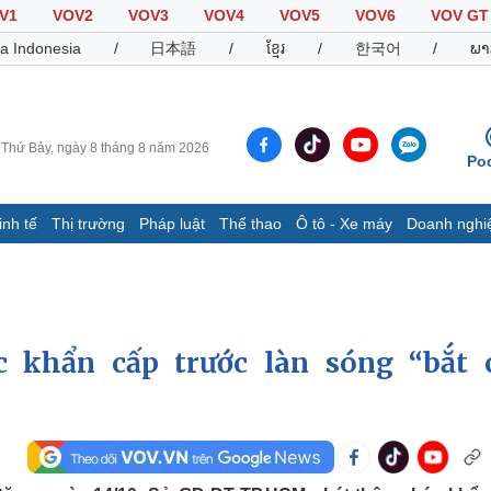
V1
VOV2
VOV3
VOV4
VOV5
VOV6
VOV GT
a Indonesia
/
日本語
/
ខ្មែរ
/
한국어
/
ພາ
Thứ Bảy, ngày 8 tháng 8 năm 2026
Po
inh tế
Thị trường
Pháp luật
Thể thao
Ô tô - Xe máy
Doanh nghi
Thế giới
Multimedia
K
Quan sát
Video
B
Cuộc sống đó đây
Ảnh
K
Hồ sơ
E-Magazine
 khẩn cấp trước làn sóng “bắt 
Infographic
Thể thao
Ô tô - Xe máy
D
Bóng đá
Ô tô
T