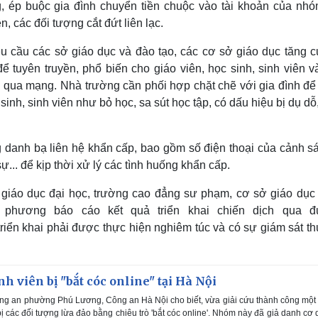
g, ép buộc gia đình chuyển tiền chuộc vào tài khoản của nhó
 các đối tượng cắt đứt liên lạc.
êu cầu các sở giáo dục và đào tạo, các cơ sở giáo dục tăng 
 tuyên truyền, phổ biến cho giáo viên, học sinh, sinh viên v
n qua mạng. Nhà trường cần phối hợp chặt chẽ với gia đình để
inh, sinh viên như bỏ học, sa sút học tập, có dấu hiệu bị dụ dỗ
 danh bạ liên hệ khẩn cấp, bao gồm số điện thoại của cảnh sá
... để kịp thời xử lý các tình huống khẩn cấp.
giáo dục đại học, trường cao đẳng sư phạm, cơ sở giáo dục
 phương báo cáo kết quả triển khai chiến dịch qua 
triển khai phải được thực hiện nghiêm túc và có sự giám sát t
h viên bị "bắt cóc online" tại Hà Nội
ng an phường Phú Lương, Công an Hà Nội cho biết, vừa giải cứu thành công mộ
bị các đối tượng lừa đảo bằng chiêu trò 'bắt cóc online'. Nhóm này đã giả danh cơ