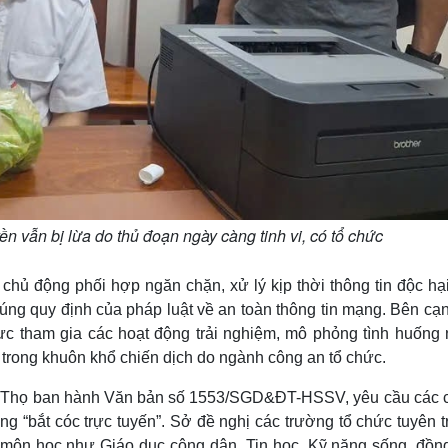
n vẫn bị lừa do thủ đoạn ngày càng tinh vi, có tổ chức
hủ động phối hợp ngăn chặn, xử lý kịp thời thông tin độc hại
úng quy định của pháp luật về an toàn thông tin mạng. Bên cạ
 cực tham gia các hoạt động trải nghiệm, mô phỏng tình huống
trong khuôn khổ chiến dịch do ngành công an tổ chức.
hú Thọ ban hành Văn bản số 1553/SGD&ĐT-HSSV, yêu cầu các 
ng “bắt cóc trực tuyến”. Sở đề nghị các trường tổ chức tuyên 
 môn học như Giáo dục công dân, Tin học, Kỹ năng sống, đồng