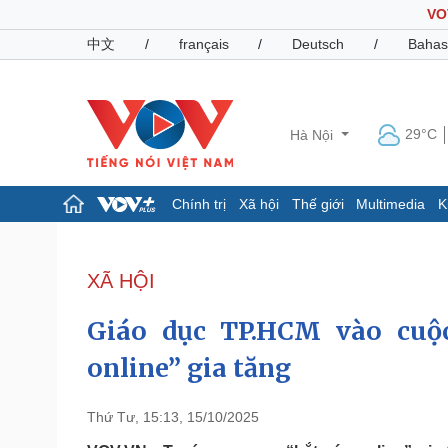
VO
中文
/
français
/
Deutsch
/
Bahas
29°C
Hà Nội
Chính trị
Xã hội
Thế giới
Multimedia
K
Chính trị
Xã hội
Đảng
Tin 24h
XÃ HỘI
Tổ chức nhân sự
Dự báo thời tiết
Quốc hội
Giáo dục
Giáo dục TP.HCM vào cuộc
Nhận diện sự thật
Dấu ấn VOV
Việc làm
online” gia tăng
Biển đảo
Pháp luật
Quân sự - Quốc phòng
Thứ Tư, 15:13, 15/10/2025
Vụ án
Vũ khí