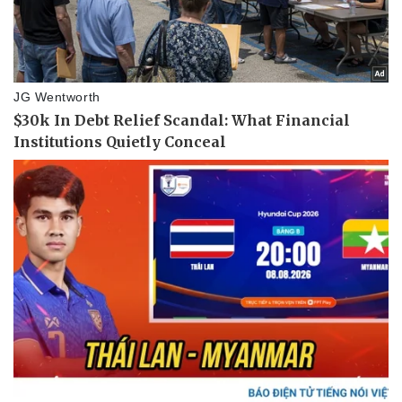
Thể thao
Ô tô - Xe máy
Bóng đá
Ô tô
Lịch thi đấu bóng đá
Xe máy
Thế giới thể thao
Tư vấn
eSports
Hậu trường