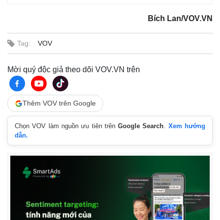
Bích Lan/VOV.VN
Kinh tế
Thị trường
Bất động sản
Giá vàng
Tag:
VOV
Khởi nghiệp
Tiêu dùng
Tỷ giá
Mời quý độc giả theo dõi VOV.VN trên
Chứng khoán
Giá cà phê
Thêm VOV trên Google
Chọn VOV làm nguồn ưu tiên trên
Google Search
.
Xem hướng
dẫn.