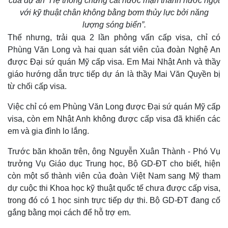
của dự án “Hệ thống chưng cất nước mặn thành nước ngọt
với kỹ thuật chân không bằng bơm thủy lực bởi năng
lượng sóng biển”.
Thế nhưng, trải qua 2 lần phỏng vấn cấp visa, chỉ có
Phùng Văn Long và hai quan sát viên của đoàn Nghệ An
được Đại sứ quán Mỹ cấp visa. Em Mai Nhật Anh và thầy
giáo hướng dẫn trực tiếp dự án là thầy Mai Văn Quyền bị
từ chối cấp visa.
Việc chỉ có em Phùng Văn Long được Đại sứ quán Mỹ cấp
visa, còn em Nhật Anh không được cấp visa đã khiến các
em và gia đình lo lắng.
Trước băn khoăn trên, ông Nguyễn Xuân Thành - Phó Vụ
trưởng Vụ Giáo dục Trung học, Bộ GD-ĐT cho biết, hiện
còn một số thành viên của đoàn Việt Nam sang Mỹ tham
dự cuộc thi Khoa học kỹ thuật quốc tế chưa được cấp visa,
Thế giới
Multimedia
trong đó có 1 học sinh trực tiếp dự thi. Bộ GD-ĐT đang cố
Quan sát
Video
Cuộc sống đó đây
Ảnh
gắng bằng mọi cách để hỗ trợ em.
Hồ sơ
E-Magazine