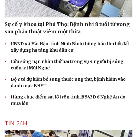
Sự cố y khoa tại Phú Thọ: Bệnh nhi 8 tuổi tử vong
sau phẫu thuật viêm ruột thừa
UBND xã Hải Hậu, tỉnh Ninh Bình thông báo thu hồi đất
xây dựng hạ tầng khu dân cư
Cứu sống nạn nhân thứ hai trong vụ 4 người bị sóng
cuốn tại Mũi Nghê
Bộ Y tế dự kiến bổ sung thuốc ung thư, bệnh hiếm vào
danh mục BHYT
Hàng chục điểm sạt lở trên tỉnh lộ 543D ở Nghệ An do
mưa lớn
TIN 24H