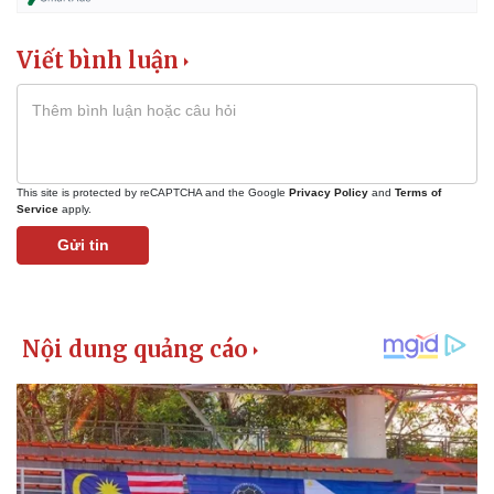
Viết bình luận
This site is protected by reCAPTCHA and the Google
Privacy Policy
and
Terms of
Service
apply.
Pháp luật
Quân sự - Quốc phòng
Gửi tin
Vụ án
Vũ khí
Tin nóng
Việt Nam
Tư vấn luật
Phân tích