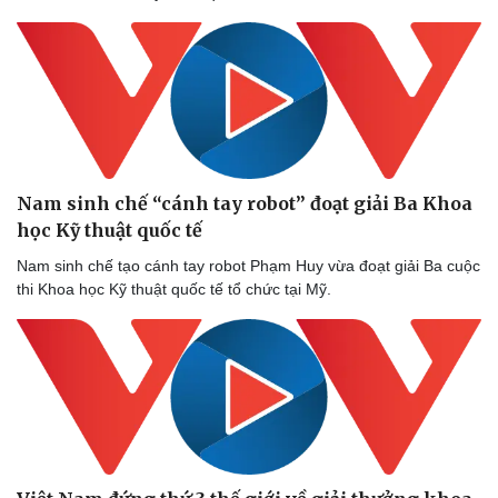
Nam sinh chế “cánh tay robot” đoạt giải Ba Khoa
Sức khỏe
Đời sống
học Kỹ thuật quốc tế
Dinh dưỡng - món ngon
Nhà đẹp
Cây thuốc
Blog
Nam sinh chế tạo cánh tay robot Phạm Huy vừa đoạt giải Ba cuộc
Sản phụ khoa
Tình yêu - Gia đình
thi Khoa học Kỹ thuật quốc tế tổ chức tại Mỹ.
Nhi khoa
Nam khoa
Làm đẹp - giảm cân
Phòng mạch online
Ăn sạch sống khỏe