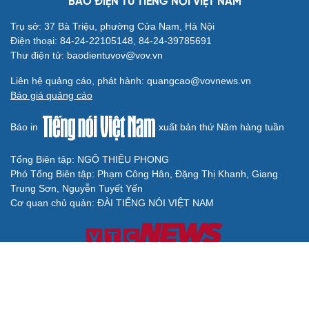
BÁO ĐIỆN TỬ TIẾNG NÓI VIỆT NAM
Trụ sở: 37 Bà Triệu, phường Cửa Nam, Hà Nội
Điện thoại: 84-24-22105148, 84-24-39785691
Thư điện tử: baodientuvov@vov.vn
Liên hệ quảng cáo, phát hành: quangcao@vovnews.vn
Báo giá quảng cáo
Báo in
xuất bản thứ Năm hàng tuần
Tổng Biên tập: NGÔ THIỆU PHONG
Phó Tổng Biên tập: Phạm Công Hân, Đặng Thị Khanh, Giang
Trung Sơn, Nguyễn Tuyết Yến
Cơ quan chủ quản: ĐÀI TIẾNG NÓI VIỆT NAM