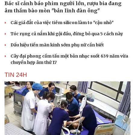
Văn học
Thời trang
Bác sĩ cảnh báo phim người lớn, rượu bia đang
Âm nhạc
Sao Việt
âm thầm bào mòn "bản lĩnh đàn ông"
Di sản
Cái giá đắt của việc tiêm silicon làm to "cậu nhỏ"
Tóc rụng cả nắm khi gội đầu, đừng bỏ qua 5 cách này
Dấu hiệu tiền mãn kinh sớm phụ nữ cần biết
Cây đại phong cầm tấu một bản nhạc suốt 639 năm vừa
chuyển hợp âm thứ 17
TIN 24H