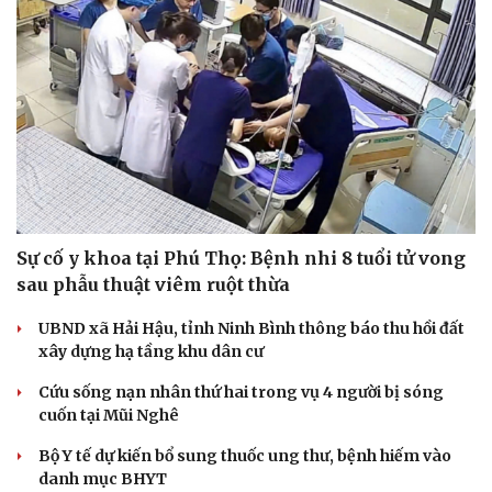
Du lịch
Podcast
Tư vấn
Câu chuyện thời sự
Săn Tour
Đọc truyện đêm khuya
check-in
Cửa sổ tình yêu
Kể chuyện cho bé
Hạt giống tâm hồn
Sự cố y khoa tại Phú Thọ: Bệnh nhi 8 tuổi tử vong
sau phẫu thuật viêm ruột thừa
UBND xã Hải Hậu, tỉnh Ninh Bình thông báo thu hồi đất
xây dựng hạ tầng khu dân cư
Cứu sống nạn nhân thứ hai trong vụ 4 người bị sóng
cuốn tại Mũi Nghê
Bộ Y tế dự kiến bổ sung thuốc ung thư, bệnh hiếm vào
danh mục BHYT