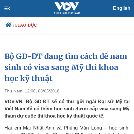
English
GIÁO DỤC
/
Bộ GD-ĐT đang tìm cách để nam
Chính trị
Xã hội
Đảng
Tin 24h
sinh có visa sang Mỹ thi khoa
Tổ chức nhân sự
Dự báo thời tiết
học kỹ thuật
Quốc hội
Giáo dục
Nhận diện sự thật
Dấu ấn VOV
Việc làm
Thứ Năm, 12:06, 03/05/2018
Biển đảo
VOV.VN -Bộ GD-ĐT sẽ có thư gửi ngài Đại sứ Mỹ tại
Việt Nam để có thêm học sinh được cấp visa sang Mỹ
tham dự cuộc thi khoa học kỹ thuật quốc tế.
Hai em Mai Nhật Anh và Phùng Văn Long – học sinh,