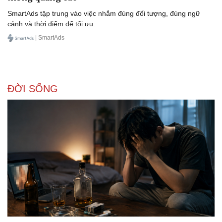
SmartAds tập trung vào việc nhắm đúng đối tượng, đúng ngữ
cảnh và thời điểm để tối ưu.
| SmartAds
ĐỜI SỐNG
Văn hóa
Giải trí
Sân khấu - Điện ảnh
Nghệ sĩ