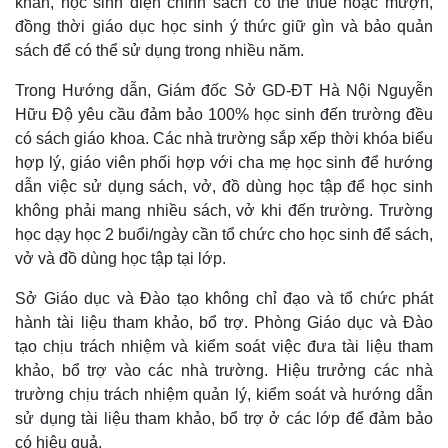
khăn, học sinh diện chính sách có thể thuê hoặc mượn,
đồng thời giáo dục học sinh ý thức giữ gìn và bảo quản
sách để có thể sử dụng trong nhiều năm.
Trong Hướng dẫn, Giám đốc Sở GD-ĐT Hà Nội Nguyễn
Hữu Độ yêu cầu đảm bảo 100% học sinh đến trường đều
có sách giáo khoa.
Các nhà trường sắp xếp thời khóa biểu
hợp lý, giáo viên phối hợp với cha mẹ học sinh để hướng
dẫn việc sử dụng sách, vở, đồ dùng học tập để học sinh
không phải mang nhiều sách, vở khi đến trường. Trường
học dạy học 2 buổi/ngày cần tổ chức cho học sinh để sách,
vở và đồ dùng học tập tại lớp.
Sở Giáo dục và Đào tạo không chỉ đạo và tổ chức phát
hành tài liệu tham khảo, bổ trợ. Phòng Giáo dục và Đào
tạo chịu trách nhiệm và kiểm soát việc đưa tài liệu tham
khảo, bổ trợ vào các nhà trường. Hiệu trưởng các nhà
trường chịu trách nhiệm quản lý, kiểm soát và hướng dẫn
sử dụng tài liệu tham khảo, bổ trợ ở các lớp để đảm bảo
có hiệu quả.