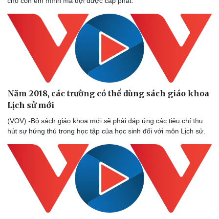
cho con em mình mà đợi được cấp phát.
Năm 2018, các trường có thể dùng sách giáo khoa
Sức khỏe
Đời sống
Lịch sử mới
Dinh dưỡng - món ngon
Nhà đẹp
(VOV) -Bộ sách giáo khoa mới sẽ phải đáp ứng các tiêu chí thu
Cây thuốc
Blog
hút sự hứng thú trong học tập của học sinh đối với môn Lịch sử.
Sản phụ khoa
Tình yêu - Gia đình
Nhi khoa
Nam khoa
Làm đẹp - giảm cân
Phòng mạch online
Ăn sạch sống khỏe