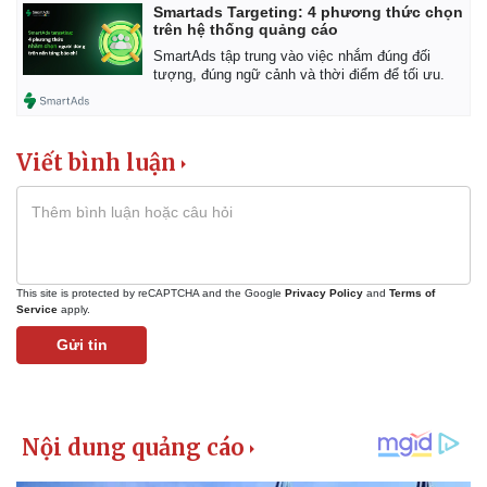
Smartads Targeting: 4 phương thức chọn
trên hệ thống quảng cáo
SmartAds tập trung vào việc nhắm đúng đối
tượng, đúng ngữ cảnh và thời điểm để tối ưu.
Viết bình luận
Kinh tế
Thị trường
Bất động sản
Giá vàng
Khởi nghiệp
Tiêu dùng
This site is protected by reCAPTCHA and the Google
Privacy Policy
and
Terms of
Tỷ giá
Service
apply.
Chứng khoán
Gửi tin
Giá cà phê