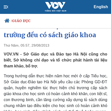
English
GIÁO DỤC
/
Đảm bảo 100% học sinh đến
trường đều có sách giáo khoa
Thứ Năm, 05:57, 29/08/2013
Chính trị
Xã hội
Đảng
Tin 24h
VOV.VN - Sở Giáo dục và Đào tạo Hà Nội cũng cho
Tổ chức nhân sự
Dự báo thời tiết
biết, Sở không chỉ đạo và tổ chức phát hành tài liệu
Quốc hội
Giáo dục
tham khảo, bổ trợ.
Nhận diện sự thật
Dấu ấn VOV
Việc làm
Trong hướng dẫn thực hiện năm học mới ở cấp Tiểu học,
Biển đảo
Sở Giáo dục-Đào tạo Hà Nội yêu cầu các Phòng GD-ĐT
quận, huyện nghiêm túc thực hiện chủ trương cấp sách
giáo khoa cho học sinh có hoàn cảnh khó khăn, con liệt sĩ,
con thương binh, cần tăng cường xây dựng tủ sách dùng
chung nhằm tạo điều kiện cho học sinh có hoàn cảnh khó