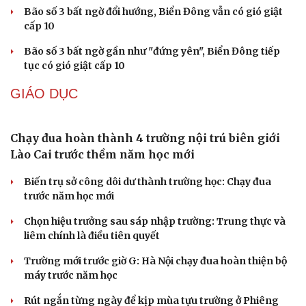
bán tràn lan online
Ô tô tải cẩu đâm sập một phần cầu Đắk Lung ở Đồng Nai
Hai cha con tử vong trong vụ cháy nhà lúc rạng sáng ở
TP.HCM
Vĩnh Long triển khai Chiến dịch 100 ngày tạo lập sổ sức
khỏe điện tử trên VNeID
DỰ BÁO THỜI TIẾT