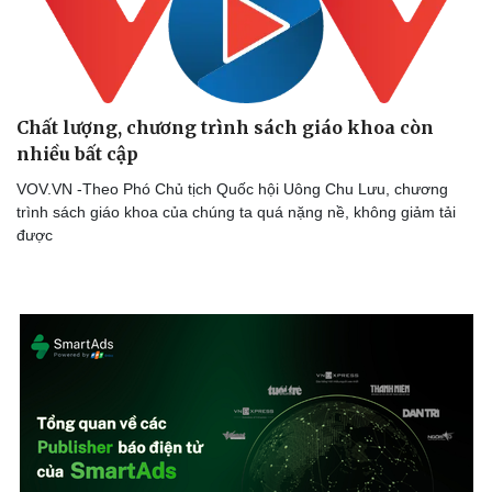
Chất lượng, chương trình sách giáo khoa còn
nhiều bất cập
VOV.VN -Theo Phó Chủ tịch Quốc hội Uông Chu Lưu, chương
trình sách giáo khoa của chúng ta quá nặng nề, không giảm tải
được
Văn hóa
Giải trí
Sân khấu - Điện ảnh
Nghệ sĩ
Văn học
Thời trang
Âm nhạc
Sao Việt
Di sản