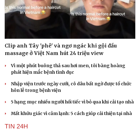
Clip anh Tây 'phê' và ngơ ngác khi gội đầu
massage ở Việt Nam hút 24 triệu view
Vì một phút buông thả sau hơi men, tôi bàng hoàng
phát hiện mắc bệnh tình dục
Nhập viện trước ngày cưới, cô dâu bất ngờ được tổ chức
Du lịch
Podcast
hôn lễ trong bệnh viện
Tư vấn
Câu chuyện thời sự
5 hạng mục nhiều người hối tiếc vì bỏ qua khi cải tạo nhà
Săn Tour
Đọc truyện đêm khuya
check-in
Cửa sổ tình yêu
Mất khứu giác vì cảm lạnh: 5 cách giúp cải thiện tại nhà
Kể chuyện cho bé
Hạt giống tâm hồn
TIN 24H