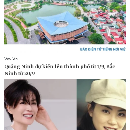
Pháp luật
Quân sự - Quốc phòng
Vụ án
Vũ khí
Tin nóng
Việt Nam
Tư vấn luật
Phân tích