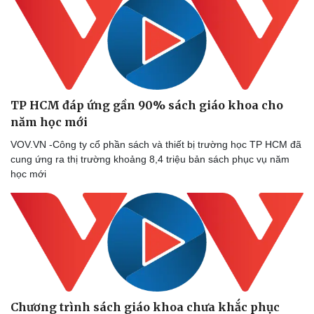
TP HCM đáp ứng gần 90% sách giáo khoa cho
năm học mới
VOV.VN -Công ty cổ phần sách và thiết bị trường học TP HCM đã
Doanh nghiệp
Công nghệ
cung ứng ra thị trường khoảng 8,4 triệu bản sách phục vụ năm
Thông tin doanh nghiệp
Sành điệu
học mới
Doanh nghiệp 24h
Tin Công nghệ
Doanh nhân
Trải nghiệm
Vì cộng đồng
Chuyển đổi số
Chương trình sách giáo khoa chưa khắc phục