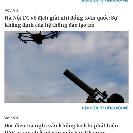
Thể thao
Ô tô - Xe máy
Bóng đá
Ô tô
Lịch thi đấu bóng đá
Xe máy
Thế giới thể thao
Tư vấn
eSports
Hậu trường