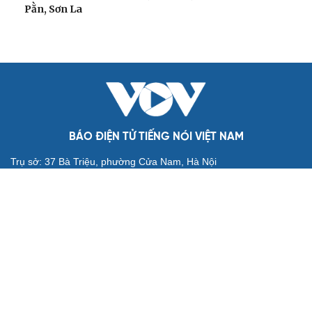
Thời tiết hôm nay 6/8: Bắc Bộ mưa lớn, Hà Nội có
nơi mưa rất to
Bão số 3 khiến biển động mạnh, tàu thuyền cần đề
phòng rủi ro
Bão số 3 suy yếu dần trên Biển Đông, không ảnh hưởng
đất liền Việt Nam
Bão số 3 bất ngờ đổi hướng, Biển Đông vẫn có gió giật
cấp 10
Bão số 3 bất ngờ gần như "đứng yên", Biển Đông tiếp
tục có gió giật cấp 10
GIÁO DỤC