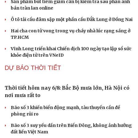
Vĩnh Long triển khai Chiến dịch 100 ngày tạo lập sổ sức
khỏe điện tử trên VNeID
TIN 24H
Cải chính
Hiện trường ngổn ngang sau vụ cháy lớn tại Khu
thương mại Biên Hòa ở Đồng Nai
Sản phẩm bút tiêm giảm cân bị kiểm tra sau phản ánh