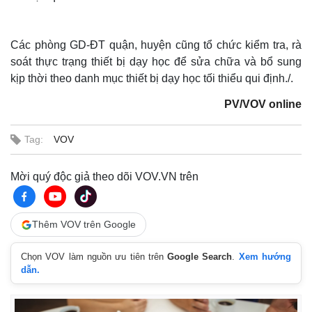
Các phòng GD-ĐT quận, huyện cũng tổ chức kiểm tra, rà
soát thực trạng thiết bị dạy học để sửa chữa và bổ sung
kịp thời theo danh mục thiết bị dạy học tối thiểu qui định./.
PV/VOV online
Tag:
VOV
Thế giới
Multimedia
Quan sát
Video
Mời quý độc giả theo dõi VOV.VN trên
Cuộc sống đó đây
Ảnh
Hồ sơ
E-Magazine
Infographic
Thêm VOV trên Google
Chọn VOV làm nguồn ưu tiên trên
Google Search
.
Xem hướng
dẫn.