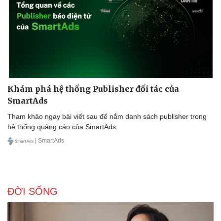
Nhi khoa
Nam khoa
Làm đẹp - giảm cân
Phòng mạch online
Ăn sạch sống khỏe
Khám phá hệ thống Publisher đối tác của
SmartAds
Tham khảo ngay bài viết sau để nắm danh sách publisher trong
hệ thống quảng cáo của SmartAds.
| SmartAds
ĐỜI SỐNG