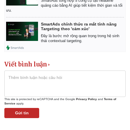
SmartAds tổng hợp 5 công cụ tạo headline
quảng cáo bằng AI giúp tiết kiệm thời gian và tối
ưu.
SmartAds chính thức ra mắt tính năng
Targeting theo 'cảm xúc'
Đây là bước mở rộng quan trọng trong hệ sinh
thái contextual targeting.
Viết bình luận
Kinh tế
Thị trường
Bất động sản
Giá vàng
Khởi nghiệp
Tiêu dùng
Tỷ giá
This site is protected by reCAPTCHA and the Google
Privacy Policy
and
Terms of
Chứng khoán
Service
apply.
Giá cà phê
Gửi tin