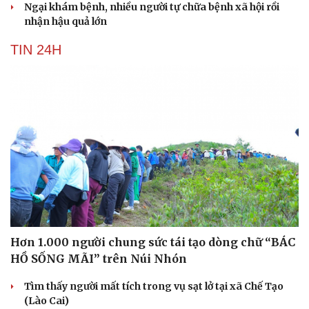
Ngại khám bệnh, nhiều người tự chữa bệnh xã hội rồi
Văn hóa
Giải trí
nhận hậu quả lớn
Sân khấu - Điện ảnh
Nghệ sĩ
Văn học
Thời trang
TIN 24H
Âm nhạc
Sao Việt
Di sản
Hơn 1.000 người chung sức tái tạo dòng chữ “BÁC
HỒ SỐNG MÃI” trên Núi Nhón
Tìm thấy người mất tích trong vụ sạt lở tại xã Chế Tạo
(Lào Cai)