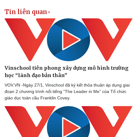
Tin liên quan
Vinschool tiên phong xây dựng mô hình trường
học “lãnh đạo bản thân”
VOV.VN -Ngày 27/1, Vinschool đã ký kết thỏa thuận áp dụng giai
đoạn 2 chương trình nổi tiếng “The Leader in Me” của Tổ chức
giáo dục toàn cầu Franklin Covey.
Doanh nghiệp
Công nghệ
Thông tin doanh nghiệp
Sành điệu
Doanh nghiệp 24h
Tin Công nghệ
Doanh nhân
Trải nghiệm
Vì cộng đồng
Chuyển đổi số