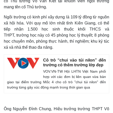
cố Thủ tướng Võ Văn Kiệt tại khuôn viên ngôi trường
mang tên cố Thủ tướng.
Ngôi trường có kinh phí xây dựng là 109 tỷ đồng từ nguồn
xã hội hóa. Với quy mô lớn nhất tỉnh Kiên Giang, có thể
tiếp nhận 1.500 học sinh thuộc khối THCS và
THPT, trường học này có 45 phòng học lý thuyết; 8 phòng
học chuyên môn, phòng thực hành, thí nghiệm; khu ký túc
xá và nhà thể thao đa năng.
Cô trò “chui vào túi nilon” đến
trường có thêm trường lớp đẹp
VOV.VN-TW Hội LHTN Việt Nam phối
hợp với các đơn bị liên quan vừa bàn
giao tại điểm trường Mốc 4 cho cô trò "chui túi nilon" đến
trường từng gây xúc động mạnh trong thời gian qua
Ông Nguyễn Đình Chung, Hiệu trưởng trường THPT Võ