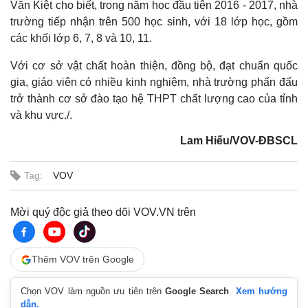
Văn Kiệt cho biết, trong năm học đầu tiên 2016 - 2017, nhà
trường tiếp nhận trên 500 học sinh, với 18 lớp học, gồm
các khối lớp 6, 7, 8 và 10, 11.
Với cơ sở vật chất hoàn thiện, đồng bộ, đạt chuẩn quốc
gia, giáo viên có nhiều kinh nghiệm, nhà trường phấn đấu
trở thành cơ sở đào tạo hệ THPT chất lượng cao của tỉnh
và khu vực./.
Lam Hiếu/VOV-ĐBSCL
Thế giới
Multimedia
Tag:
VOV
Quan sát
Video
Cuộc sống đó đây
Ảnh
Mời quý độc giả theo dõi VOV.VN trên
Hồ sơ
E-Magazine
Infographic
Thêm VOV trên Google
Chọn VOV làm nguồn ưu tiên trên
Google Search
.
Xem hướng
dẫn.