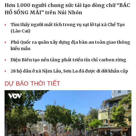
Hơn 1.000 người chung sức tái tạo dòng chữ “BÁC
Du lịch
Podcast
HỒ SỐNG MÃI” trên Núi Nhón
Tư vấn
Câu chuyện thời sự
Tìm thấy người mất tích trong vụ sạt lở tại xã Chế Tạo
Săn Tour
Đọc truyện đêm khuya
(Lào Cai)
check-in
Cửa sổ tình yêu
Kể chuyện cho bé
Phú Quốc ra quân xây dựng địa bàn an toàn giao thông
Hạt giống tâm hồn
kiểu mẫu
Điện Biên tạo nền tảng phát triển tín chỉ carbon rừng
28 hộ dân ở xã Nậm Lầu, Sơn La đã được di dời khẩn cấp
DỰ BÁO THỜI TIẾT