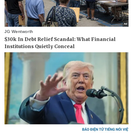
Thể thao
Ô tô - Xe máy
Bóng đá
Ô tô
Lịch thi đấu bóng đá
Xe máy
Thế giới thể thao
Tư vấn
eSports
Hậu trường