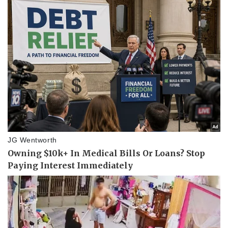
Pháp luật
Quân sự - Quốc phòng
Vụ án
Vũ khí
Tin nóng
Việt Nam
Tư vấn luật
Phân tích