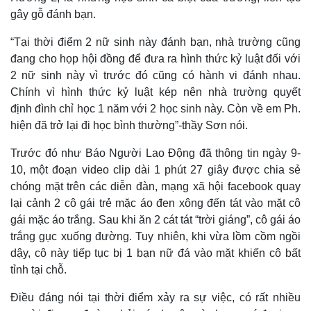
Infographic
gây gỗ đánh bạn.
“Tại thời điểm 2 nữ sinh này đánh bạn, nhà trường cũng
đang cho họp hội đồng để đưa ra hình thức kỷ luật đối với
2 nữ sinh này vì trước đó cũng có hành vi đánh nhau.
Chính vì hình thức kỷ luật kép nên nhà trường quyết
định đình chỉ học 1 năm với 2 học sinh này. Còn về em Ph.
hiện đã trở lại đi học bình thường”-thầy Sơn nói.
Trước đó như Báo Người Lao Động đã thông tin ngày 9-
10, một đoạn video clip dài 1 phút 27 giây được chia sẻ
chóng mặt trên các diễn đàn, mạng xã hội facebook quay
lại cảnh 2 cô gái trẻ mặc áo đen xông đến tát vào mặt cô
gái mặc áo trắng. Sau khi ăn 2 cát tát “trời giáng”, cô gái áo
trắng gục xuống đường. Tuy nhiên, khi vừa lồm cồm ngồi
dậy, cô này tiếp tục bị 1 bạn nữ đá vào mặt khiến cô bất
tỉnh tại chỗ.
Điều đáng nói tại thời điểm xảy ra sự việc, có rất nhiều