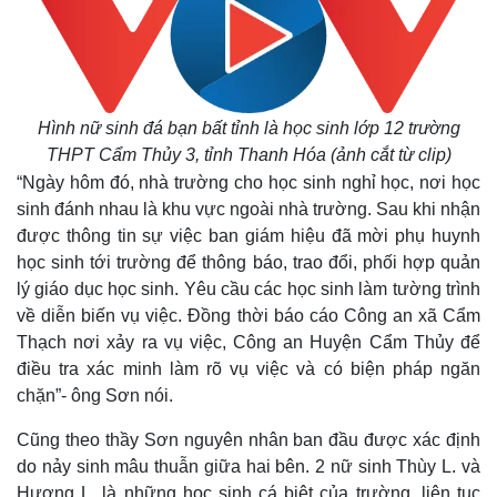
Hình nữ sinh đá bạn bất tỉnh là học sinh lớp 12 trường
THPT Cẩm Thủy 3, tỉnh Thanh Hóa (ảnh cắt từ clip)
“Ngày hôm đó, nhà trường cho học sinh nghỉ học, nơi học
sinh đánh nhau là khu vực ngoài nhà trường. Sau khi nhận
được thông tin sự việc ban giám hiệu đã mời phụ huynh
học sinh tới trường để thông báo, trao đổi, phối hợp quản
lý giáo dục học sinh. Yêu cầu các học sinh làm tường trình
về diễn biến vụ việc. Đồng thời báo cáo Công an xã Cẩm
Thạch nơi xảy ra vụ việc, Công an Huyện Cẩm Thủy để
điều tra xác minh làm rõ vụ việc và có biện pháp ngăn
chặn”- ông Sơn nói.
Thế giới
Multimedia
Quan sát
Video
Cũng theo thầy Sơn nguyên nhân ban đầu được xác định
Cuộc sống đó đây
Ảnh
do nảy sinh mâu thuẫn giữa hai bên. 2 nữ sinh Thùy L. và
Hồ sơ
E-Magazine
Hương L, là những học sinh cá biệt của trường, liên tục