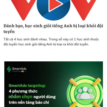
Đánh bạn, học sinh giỏi tiếng Anh bị loại khỏi đội
tuyển
Sức khỏe
Đời sống
Tất cả 4 học sinh đánh nhau. Trong số này có 1 học sinh thuộc
đội tuyển học sinh giỏi tiếng Anh bị loại ra khỏi đội tuyển.
Dinh dưỡng - món ngon
Nhà đẹp
Cây thuốc
Blog
Sản phụ khoa
Tình yêu - Gia đình
Nhi khoa
Nam khoa
Làm đẹp - giảm cân
Phòng mạch online
Ăn sạch sống khỏe