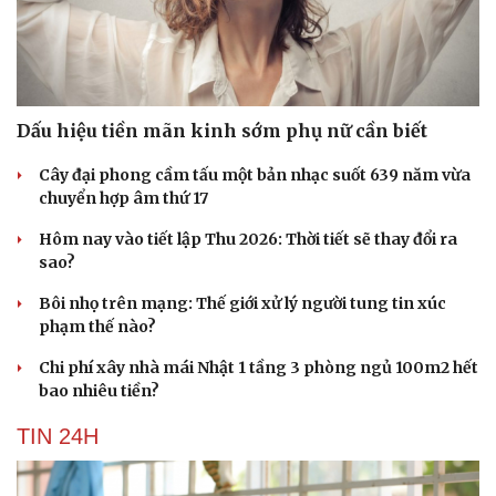
Dấu hiệu tiền mãn kinh sớm phụ nữ cần biết
Cây đại phong cầm tấu một bản nhạc suốt 639 năm vừa
chuyển hợp âm thứ 17
Hôm nay vào tiết lập Thu 2026: Thời tiết sẽ thay đổi ra
sao?
Bôi nhọ trên mạng: Thế giới xử lý người tung tin xúc
phạm thế nào?
Chi phí xây nhà mái Nhật 1 tầng 3 phòng ngủ 100m2 hết
bao nhiêu tiền?
Văn hóa
Giải trí
TIN 24H
Sân khấu - Điện ảnh
Nghệ sĩ
Văn học
Thời trang