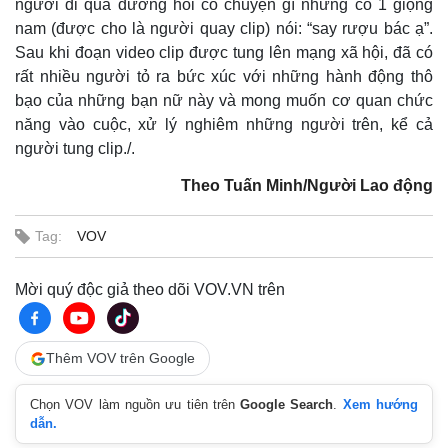
người đi qua đường hỏi có chuyện gì nhưng có 1 giọng
nam (được cho là người quay clip) nói: “say rượu bác ạ”.
Sau khi đoạn video clip được tung lên mạng xã hội, đã có
rất nhiều người tỏ ra bức xúc với những hành động thô
bạo của những bạn nữ này và mong muốn cơ quan chức
năng vào cuộc, xử lý nghiêm những người trên, kể cả
người tung clip./.
Theo Tuấn Minh/Người Lao động
Tag:
VOV
Mời quý độc giả theo dõi VOV.VN trên
Thêm VOV trên Google
Chọn VOV làm nguồn ưu tiên trên
Google Search
.
Xem hướng
dẫn.