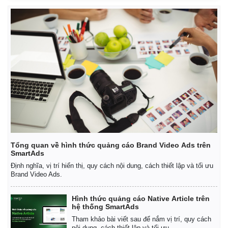
Kinh tế
Thị trường
Bất động sản
Giá vàng
Khởi nghiệp
Tiêu dùng
Tỷ giá
Chứng khoán
Giá cà phê
Tổng quan về hình thức quảng cáo Brand Video Ads trên
SmartAds
Định nghĩa, vị trí hiển thị, quy cách nội dung, cách thiết lập và tối ưu
Brand Video Ads.
Hình thức quảng cáo Native Article trên
hệ thống SmartAds
Tham khảo bài viết sau để nắm vị trí, quy cách
nội dung, cách thiết lập và tối ưu.