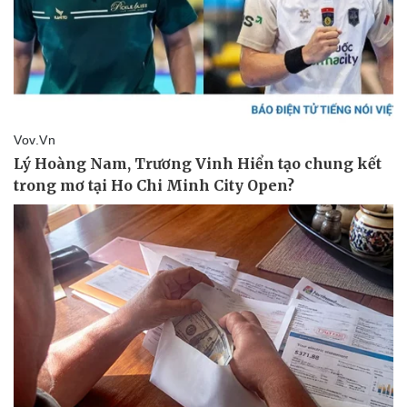
Thể thao
Ô tô - Xe máy
Bóng đá
Ô tô
Lịch thi đấu bóng đá
Xe máy
Thế giới thể thao
Tư vấn
eSports
Hậu trường