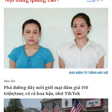
Pháp luật
Quân sự - Quốc phòng
Vụ án
Vũ khí
Tin nóng
Việt Nam
Tư vấn luật
Phân tích