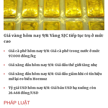
Giá vàng hôm nay 9/8: Vàng SJC tiếp tục trụ ở mức
cao
Giá cà phê hôm nay 9/8: Giá cà phê trong nước ở mức
97.000 đồng/kg
Giá xăng dầu hôm nay 9/8: Giá dầu thế giới tăng nhẹ
Giá xăng dầu hôm nay 8/8: Giá dầu giảm khi có tín hiệu
mở lại eo biển Hormuz
Du lịch
Podcast
Tỷ giá USD hôm nay 8/8: Giá bán USD hạ xuống còn
Tư vấn
Câu chuyện thời sự
26.468 đồng/USD
Săn Tour
Đọc truyện đêm khuya
check-in
Cửa sổ tình yêu
PHÁP LUẬT
Kể chuyện cho bé