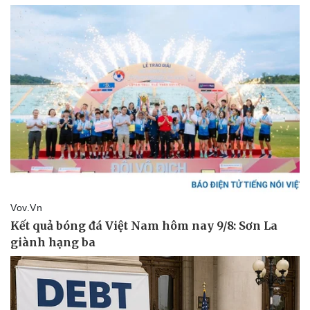
Vụ án
Vũ khí
Tin nóng
Việt Nam
Tư vấn luật
Phân tích