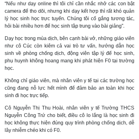
“Nếu như dạy online thì tôi chỉ cần nhắc nhở các con bật
camera để tho dõi, nhưng khi dạy kết hợp thì rất khó quản
lý học sinh học trực tuyến. Chúng tôi cố gắng tương tác,
hỏi bài nhiều hơn để học sinh tập trung vào bài giảng”.
Dạy học trong mùa dịch, bên cạnh bài vở, những giáo viên
như cô Cúc còn kiêm cả vai trò tư vấn, hướng dẫn học
sinh về phòng chống dịch, động viên tập lý để học sinh,
phụ huynh không hoang mang khi phát hiện F0 tại trường
học.
Không chỉ giáo viên, mà nhân viên y tế tại các trường học
cũng đang nỗ lực hết mình để đảm bảo an toàn khi học
sinh đi học trực tiếp.
Cô Nguyễn Thị Thu Hoài, nhân viên y tế Trường THCS
Kinh tế
Thị trường
Nguyễn Công Trứ cho biết, điều cô lo lắng là học sinh đi
Bất động sản
Giá vàng
Khởi nghiệp
Tiêu dùng
học không thực hiện đúng quy trình phòng chống dịch, dễ
Tỷ giá
lây nhiễm chéo khi có F0.
Chứng khoán