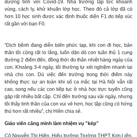
dương tính với Covid-19. Nhà trường lập tức khoanh
vùng, cách ly, khử khuẩn lớp học. Theo đó cả lớp đã có
hơn 10 học sinh được xác định thuộc diện F1 do tiếp xúc
rất gần với bạn F0.
“Dịch bệnh đang diễn biến phức tạp, khi con đi học, bản
thân tôi cũng rất lo lắng, luôn dặn dò con tuân thủ 1 cung
đường 2 điểm đến, đồng thời đo thân nhiệt hàng ngày của
con. Khoảng 3-4 ngày, tôi thường tự xét nghiệm nhanh tại
nhà cho con. Dù việc đến trường trong thời điểm này
không thực sự an toàn khi số ca mắc tại Hà Nội vẫn rất
Thế giới
Multimedia
cao, song nếu các con tiếp tục ở nhà học trực tuyến cũng
Quan sát
Video
gặp rất nhiều bất cập. Chỉ đến trường sau vài ngày, nhưng
Cuộc sống đó đây
Ảnh
tôi thấy tinh thần của con vui vẻ hơn, học tập cũng có hứng
Hồ sơ
E-Magazine
thú hơn rất nhiều”, chị Hiền chia sẻ.
Infographic
Giáo viên căng mình làm nhiệm vụ "kép"
Cô Nguyễn Thị Hiền, Hiệu trưởng Trường THPT Kim Liên,