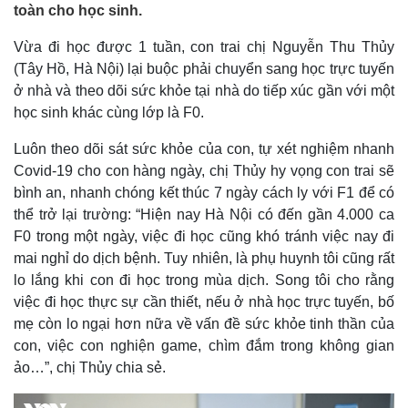
toàn cho học sinh.
Vừa đi học được 1 tuần, con trai chị Nguyễn Thu Thủy
(Tây Hồ, Hà Nội) lại buộc phải chuyển sang học trực tuyến
ở nhà và theo dõi sức khỏe tại nhà do tiếp xúc gần với một
học sinh khác cùng lớp là F0.
Luôn theo dõi sát sức khỏe của con, tự xét nghiệm nhanh
Covid-19 cho con hàng ngày, chị Thủy hy vọng con trai sẽ
bình an, nhanh chóng kết thúc 7 ngày cách ly với F1 để có
thể trở lại trường: “Hiện nay Hà Nội có đến gần 4.000 ca
F0 trong một ngày, việc đi học cũng khó tránh việc nay đi
mai nghỉ do dịch bệnh. Tuy nhiên, là phụ huynh tôi cũng rất
lo lắng khi con đi học trong mùa dịch. Song tôi cho rằng
việc đi học thực sự cần thiết, nếu ở nhà học trực tuyến, bố
mẹ còn lo ngại hơn nữa về vấn đề sức khỏe tinh thần của
con, việc con nghiện game, chìm đắm trong không gian
ảo…”, chị Thủy chia sẻ.