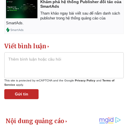
Khám phá hệ thống Publisher đối tác của
SmartAds
Tham khảo ngay bài viết sau để nắm danh sách
publisher trong hệ thống quảng cáo của
SmartAds.
Viết bình luận
This site is protected by reCAPTCHA and the Google
Privacy Policy
and
Terms of
Service
apply.
Gửi tin
Pháp luật
Quân sự - Quốc phòng