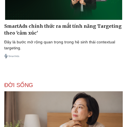
SmartAds chính thức ra mắt tính năng Targeting
theo 'cảm xúc'
Đây là bước mở rộng quan trọng trong hệ sinh thái contextual
Sức khỏe
Đời sống
targeting.
Dinh dưỡng - món ngon
Nhà đẹp
Cây thuốc
Blog
Sản phụ khoa
Tình yêu - Gia đình
Nhi khoa
Nam khoa
Làm đẹp - giảm cân
ĐỜI SỐNG
Phòng mạch online
Ăn sạch sống khỏe