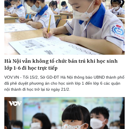
Doanh nghiệp
Công nghệ
Thông tin doanh nghiệp
Sành điệu
Doanh nghiệp 24h
Tin Công nghệ
Doanh nhân
Trải nghiệm
Vì cộng đồng
Chuyển đổi số
Hà Nội vẫn không tổ chức bán trú khi học sinh
lớp 1-6 đi học trực tiếp
VOV.VN - Tối 15/2, Sở GD-ĐT Hà Nội thông báo UBND thành phố
đã phê duyệt phương án cho học sinh lớp 1 đến lớp 6 các quận
nội thành đi học trở lại từ ngày 21/2.