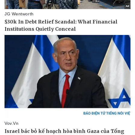
Thể thao
Ô tô - Xe máy
Bóng đá
Ô tô
Lịch thi đấu bóng đá
Xe máy
Thế giới thể thao
Tư vấn
eSports
Hậu trường