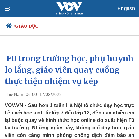
English
GIÁO DỤC
/
F0 trong trường học, phụ huynh
Chính trị
Xã hội
Đảng
Tin 24h
lo lắng, giáo viên quay cuồng
Tổ chức nhân sự
Dự báo thời tiết
thực hiện nhiệm vụ kép
Quốc hội
Giáo dục
Nhận diện sự thật
Dấu ấn VOV
Việc làm
Thứ Năm, 06:00, 17/02/2022
Biển đảo
VOV.VN - Sau hơn 1 tuần Hà Nội tổ chức dạy học trực
tiếp với học sinh từ lớp 7 đến lớp 12, đến nay nhiều em
lại buộc quay về hình thức học online do xuất hiện F0
tại trường. Những ngày này, không chỉ dạy học, giáo
viên còn căng mình phòng chống dịch đảm bảo an