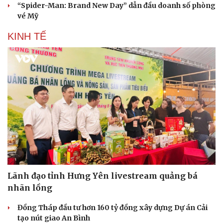
“Spider-Man: Brand New Day” dẫn đầu doanh số phòng
vé Mỹ
KINH TẾ
Văn hóa
Giải trí
Sân khấu - Điện ảnh
Nghệ sĩ
Văn học
Thời trang
Lãnh đạo tỉnh Hưng Yên livestream quảng bá
Âm nhạc
Sao Việt
nhãn lồng
Di sản
Đồng Tháp đầu tư hơn 160 tỷ đồng xây dựng Dự án Cải
tạo nút giao An Bình