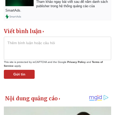
Tham khảo ngay bài viết sau để nắm danh sách
publisher trong hệ thống quảng cáo của
Thể thao
Ô tô - Xe máy
SmartAds.
Bóng đá
Ô tô
Lịch thi đấu bóng đá
Xe máy
Thế giới thể thao
Tư vấn
eSports
Viết bình luận
Hậu trường
This site is protected by reCAPTCHA and the Google
Privacy Policy
and
Terms of
Service
apply.
Gửi tin