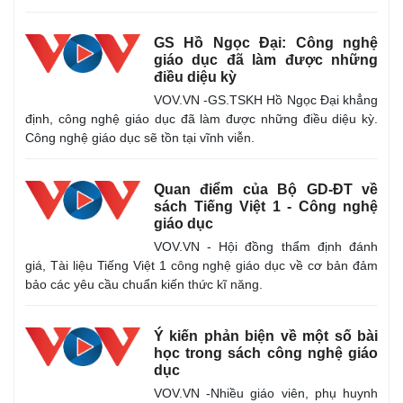
GS Hồ Ngọc Đại: Công nghệ
giáo dục đã làm được những
điều diệu kỳ
Pháp luật
Quân sự - Quốc phòng
VOV.VN -GS.TSKH Hồ Ngọc Đại khẳng
Vụ án
Vũ khí
định, công nghệ giáo dục đã làm được những điều diệu kỳ.
Tin nóng
Việt Nam
Công nghệ giáo dục sẽ tồn tại vĩnh viễn.
Tư vấn luật
Phân tích
Quan điểm của Bộ GD-ĐT về
sách Tiếng Việt 1 - Công nghệ
giáo dục
VOV.VN - Hội đồng thẩm định đánh
giá, Tài liệu Tiếng Việt 1 công nghệ giáo dục về cơ bản đảm
bảo các yêu cầu chuẩn kiến thức kĩ năng.
Ý kiến phản biện về một số bài
học trong sách công nghệ giáo
dục
VOV.VN -Nhiều giáo viên, phụ huynh