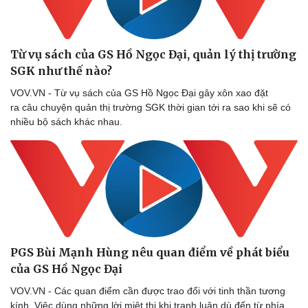
Từ vụ sách của GS Hồ Ngọc Đại, quản lý thị trường
SGK như thế nào?
VOV.VN - Từ vụ sách của GS Hồ Ngọc Đại gây xôn xao đặt
ra câu chuyện quản thị trường SGK thời gian tới ra sao khi sẽ có
nhiều bộ sách khác nhau.
PGS Bùi Mạnh Hùng nêu quan điểm về phát biểu
của GS Hồ Ngọc Đại
Văn hóa
Giải trí
VOV.VN - Các quan điểm cần được trao đổi với tinh thần tương
kính. Việc dùng những lời miệt thị khi tranh luận dù đến từ phía