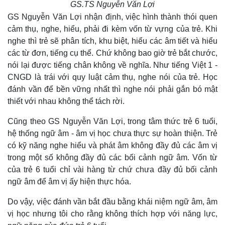
GS.TS Nguyễn Văn Lợi
GS Nguyễn Văn Lợi nhận định, việc hình thành thói quen
cảm thụ, nghe, hiểu, phải đi kèm vốn từ vựng của trẻ. Khi
nghe thì trẻ sẽ phân tích, khu biệt, hiểu các âm tiết và hiểu
các từ đơn, tiếng cụ thể. Chứ không bao giờ trẻ bắt chước,
nói lại được tiếng chân không về nghĩa. Như tiếng Việt 1 -
CNGD là trái với quy luật cảm thụ, nghe nói của trẻ. Học
đánh vần để bền vững nhất thì nghe nói phải gắn bó mật
thiết với nhau không thể tách rời.
Cũng theo GS Nguyễn Văn Lợi, trong tâm thức trẻ 6 tuổi,
hệ thống ngữ âm - âm vị học chưa thực sự hoàn thiện. Trẻ
có kỹ năng nghe hiểu và phát âm không đầy đủ các âm vị
trong một số không đầy đủ các bối cảnh ngữ âm. Vốn từ
của trẻ 6 tuổi chỉ vài hàng từ chứ chưa đầy đủ bối cảnh
ngữ âm để âm vị ấy hiện thực hóa.
Do vậy, việc đánh vần bắt đầu bằng khái niệm ngữ âm, âm
vị học nhưng tôi cho rằng không thích hợp với năng lực,