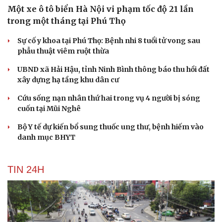
Kể chuyện cho bé
Một xe ô tô biển Hà Nội vi phạm tốc độ 21 lần
Hạt giống tâm hồn
trong một tháng tại Phú Thọ
Sự cố y khoa tại Phú Thọ: Bệnh nhi 8 tuổi tử vong sau
phẫu thuật viêm ruột thừa
UBND xã Hải Hậu, tỉnh Ninh Bình thông báo thu hồi đất
xây dựng hạ tầng khu dân cư
Cứu sống nạn nhân thứ hai trong vụ 4 người bị sóng
cuốn tại Mũi Nghê
Bộ Y tế dự kiến bổ sung thuốc ung thư, bệnh hiếm vào
danh mục BHYT
TIN 24H