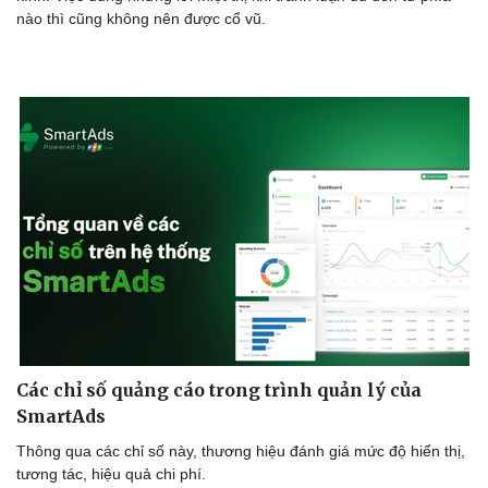
Sân khấu - Điện ảnh
Nghệ sĩ
nào thì cũng không nên được cổ vũ.
Văn học
Thời trang
Âm nhạc
Sao Việt
Di sản
Các chỉ số quảng cáo trong trình quản lý của
SmartAds
Thông qua các chỉ số này, thương hiệu đánh giá mức độ hiển thị,
tương tác, hiệu quả chi phí.