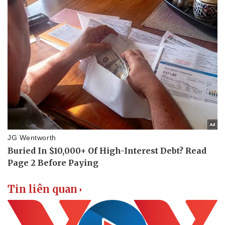
Tin liên quan
Sức khỏe
Đời sống
Dinh dưỡng - món ngon
Nhà đẹp
Cây thuốc
Blog