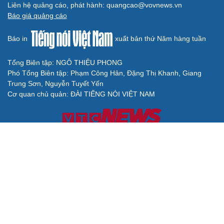
Liên hệ quảng cáo, phát hành: quangcao@vovnews.vn
Báo giá quảng cáo
Báo in
xuất bản thứ Năm hàng tuần
Tổng Biên tập: NGÔ THIỆU PHONG
Phó Tổng Biên tập: Phạm Công Hân, Đặng Thị Khanh, Giang
Trung Sơn, Nguyễn Tuyết Yến
Cơ quan chủ quản: ĐÀI TIẾNG NÓI VIỆT NAM
Không được sao chép lại bất kỳ thông tin nào từ website này khi
chưa có sự đồng ý bằng văn bản của Báo Điện tử Tiếng nói Việt
Nam
Giấy phép số 27/GP-BVHTTDL của Bộ Văn hóa, Thể thao và Du