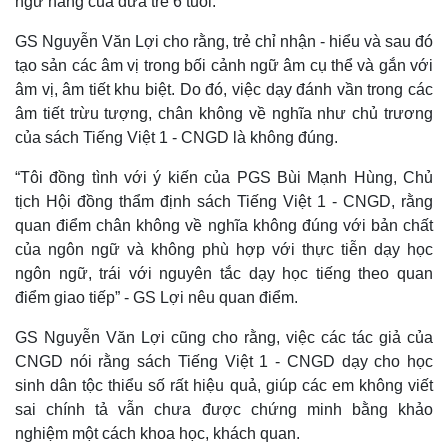
ngữ năng của đứa trẻ 6 tuổi.
GS Nguyễn Văn Lợi cho rằng, trẻ chỉ nhận - hiểu và sau đó
tạo sản các âm vị trong bối cảnh ngữ âm cụ thể và gắn với
âm vị, âm tiết khu biệt. Do đó, việc dạy đánh vần trong các
âm tiết trừu tượng, chân không về nghĩa như chủ trương
của sách Tiếng Việt 1 - CNGD là không đúng.
“Tôi đồng tình với ý kiến của PGS Bùi Mạnh Hùng, Chủ
tịch Hội đồng thẩm định sách Tiếng Việt 1 - CNGD, rằng
quan điểm chân không về nghĩa không đúng với bản chất
của ngôn ngữ và không phù hợp với thực tiễn dạy học
ngôn ngữ, trái với nguyên tắc dạy học tiếng theo quan
điểm giao tiếp” - GS Lợi nêu quan điểm.
GS Nguyễn Văn Lợi cũng cho rằng, việc các tác giả của
CNGD nói rằng sách Tiếng Việt 1 - CNGD dạy cho học
sinh dân tộc thiểu số rất hiệu quả, giúp các em không viết
sai chính tả vẫn chưa được chứng minh bằng khảo
nghiệm một cách khoa học, khách quan.