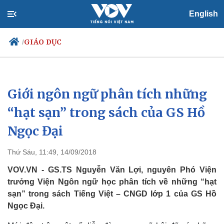
English
GIÁO DỤC
/
Giới ngôn ngữ phân tích những
Chính trị
Xã hội
Đảng
Tin 24h
“hạt sạn” trong sách của GS Hồ
Tổ chức nhân sự
Dự báo thời tiết
Ngọc Đại
Quốc hội
Giáo dục
Nhận diện sự thật
Dấu ấn VOV
Việc làm
Thứ Sáu, 11:49, 14/09/2018
Biển đảo
VOV.VN - GS.TS Nguyễn Văn Lợi, nguyên Phó Viện
trưởng Viện Ngôn ngữ học phân tích về những “hạt
sạn” trong sách Tiếng Việt – CNGD lớp 1 của GS Hồ
Ngọc Đại.