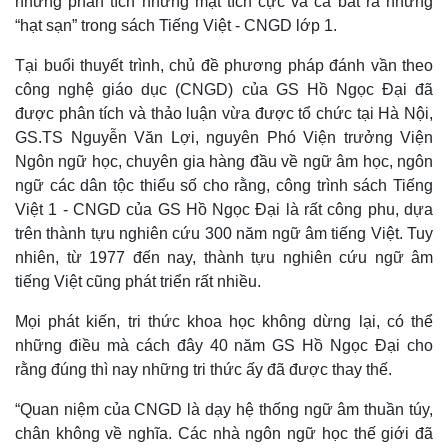
những phân tích những mặt tích cực và cả bắt ra những
“hạt sạn” trong sách Tiếng Việt - CNGD lớp 1.
Tại buổi thuyết trình, chủ đề phương pháp đánh vần theo
công nghệ giáo dục (CNGD) của GS Hồ Ngọc Đại đã
được phân tích và thảo luận vừa được tổ chức tại Hà Nội,
GS.TS Nguyễn Văn Lợi, nguyên Phó Viện trưởng Viện
Ngôn ngữ học, chuyên gia hàng đầu về ngữ âm học, ngôn
ngữ các dân tộc thiểu số cho rằng, công trình sách Tiếng
Việt 1 - CNGD của GS Hồ Ngọc Đại là rất công phu, dựa
trên thành tựu nghiên cứu 300 năm ngữ âm tiếng Việt. Tuy
nhiên, từ 1977 đến nay, thành tựu nghiên cứu ngữ âm
tiếng Việt cũng phát triển rất nhiều.
Mọi phát kiến, tri thức khoa học không dừng lại, có thể
những điều mà cách đây 40 năm GS Hồ Ngọc Đại cho
rằng đúng thì nay những tri thức ấy đã được thay thế.
“Quan niệm của CNGD là dạy hệ thống ngữ âm thuần túy,
chân không về nghĩa. Các nhà ngôn ngữ học thế giới đã