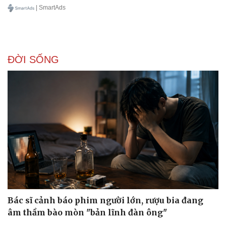
| SmartAds
ĐỜI SỐNG
Bác sĩ cảnh báo phim người lớn, rượu bia đang
âm thầm bào mòn "bản lĩnh đàn ông"