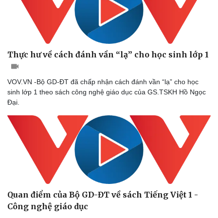
Sản phụ khoa
Tình yêu - Gia đình
Nhi khoa
Nam khoa
Làm đẹp - giảm cân
Phòng mạch online
Thực hư về cách đánh vần “lạ” cho học sinh lớp 1
Ăn sạch sống khỏe
VOV.VN -Bộ GD-ĐT đã chấp nhận cách đánh vần “lạ” cho học
sinh lớp 1 theo sách công nghệ giáo dục của GS.TSKH Hồ Ngọc
Đại.
Quan điểm của Bộ GD-ĐT về sách Tiếng Việt 1 -
Công nghệ giáo dục