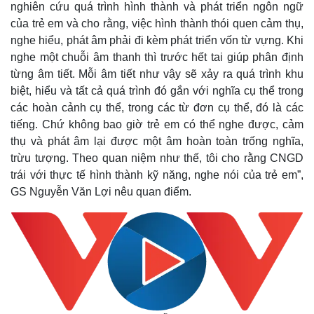
nghiên cứu quá trình hình thành và phát triển ngôn ngữ
của trẻ em và cho rằng, việc hình thành thói quen cảm thụ,
nghe hiểu, phát âm phải đi kèm phát triển vốn từ vựng. Khi
nghe một chuỗi âm thanh thì trước hết tai giúp phân định
từng âm tiết.
Mỗi âm tiết như vậy sẽ xảy ra quá trình khu
biệt, hiểu và tất cả quá trình đó gắn với nghĩa cụ thể trong
các hoàn cảnh cụ thể, trong các từ đơn cụ thể, đó là các
tiếng. Chứ không bao giờ trẻ em có thể nghe được, cảm
Thế giới
Multimedia
thụ và phát âm lại được một âm hoàn toàn trống nghĩa,
Quan sát
Video
trừu tượng. Theo quan niệm như thế, tôi cho rằng CNGD
Cuộc sống đó đây
Ảnh
Hồ sơ
E-Magazine
trái với thực tế hình thành kỹ năng, nghe nói của trẻ em”,
Infographic
GS Nguyễn Văn Lợi nêu quan điểm.