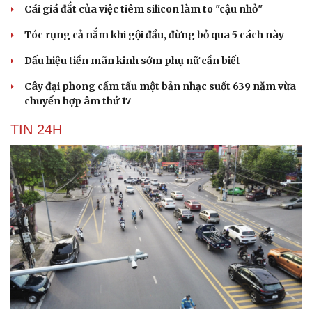
Cái giá đắt của việc tiêm silicon làm to "cậu nhỏ"
Tóc rụng cả nắm khi gội đầu, đừng bỏ qua 5 cách này
Dấu hiệu tiền mãn kinh sớm phụ nữ cần biết
Cây đại phong cầm tấu một bản nhạc suốt 639 năm vừa
chuyển hợp âm thứ 17
TIN 24H
Du lịch
Podcast
Tư vấn
Câu chuyện thời sự
Săn Tour
Đọc truyện đêm khuya
check-in
Cửa sổ tình yêu