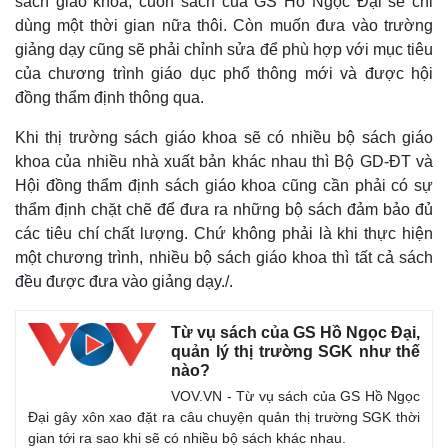
sách giáo khoa, cuốn sách của GS Hồ Ngọc Đại sẽ chỉ
dùng một thời gian nữa thôi. Còn muốn đưa vào trường
giảng dạy cũng sẽ phải chỉnh sửa để phù hợp với mục tiêu
của chương trình giáo dục phổ thông mới và được hội
đồng thẩm định thông qua.
Khi thị trường sách giáo khoa sẽ có nhiều bộ sách giáo
khoa của nhiều nhà xuất bản khác nhau thì Bộ GD-ĐT và
Hội đồng thẩm định sách giáo khoa cũng cần phải có sự
thẩm định chặt chẽ để đưa ra những bộ sách đảm bảo đủ
các tiêu chí chất lượng. Chứ không phải là khi thực hiện
một chương trình, nhiều bộ sách giáo khoa thì tất cả sách
đều được đưa vào giảng dạy./.
Từ vụ sách của GS Hồ Ngọc Đại,
quản lý thị trường SGK như thế
nào?
VOV.VN - Từ vụ sách của GS Hồ Ngọc
Đại gây xôn xao đặt ra câu chuyện quản thị trường SGK thời
gian tới ra sao khi sẽ có nhiều bộ sách khác nhau.