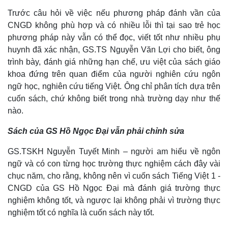
Trước câu hỏi về việc nếu phương pháp đánh vần của
CNGD không phù hợp và có nhiều lỗi thì tại sao trẻ học
phương pháp này vẫn có thể đọc, viết tốt như nhiều phụ
huynh đã xác nhận, GS.TS Nguyễn Văn Lợi cho biết, ông
trình bày, đánh giá những hạn chế, ưu việt của sách giáo
Kinh tế
Thị trường
khoa đứng trên quan điểm của người nghiên cứu ngôn
Bất động sản
Giá vàng
ngữ học, nghiên cứu tiếng Việt. Ông chỉ phân tích dựa trên
Khởi nghiệp
Tiêu dùng
cuốn sách, chứ không biết trong nhà trường dạy như thế
Tỷ giá
Chứng khoán
nào.
Giá cà phê
Sách của GS Hồ Ngọc Đại vẫn phải chỉnh sửa
GS.TSKH Nguyễn Tuyết Minh – người am hiểu về ngôn
ngữ và có con từng học trường thực nghiệm cách đây vài
chục năm, cho rằng, không nên vì cuốn sách Tiếng Việt 1 -
CNGD của GS Hồ Ngọc Đại mà đánh giá trường thực
nghiệm không tốt, và ngược lại không phải vì trường thực
nghiệm tốt có nghĩa là cuốn sách này tốt.