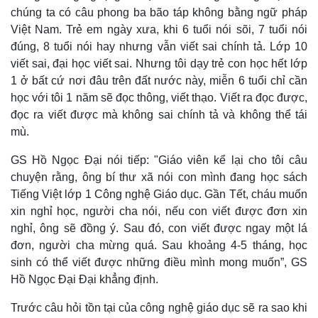
chúng ta có câu phong ba bão táp không bằng ngữ pháp
Việt Nam. Trẻ em ngày xưa, khi 6 tuổi nói sõi, 7 tuổi nói
đúng, 8 tuổi nói hay nhưng vẫn viết sai chính tả. Lớp 10
viết sai, đại học viết sai. Nhưng tôi dạy trẻ con học hết lớp
1 ở bất cứ nơi đâu trên đất nước này, miễn 6 tuổi chỉ cần
học với tôi 1 năm sẽ đọc thông, viết thạo. Viết ra đọc được,
đọc ra viết được mà không sai chính tả và không thể tái
mù.
GS Hồ Ngọc Đại nói tiếp: "Giáo viên kể lại cho tôi câu
chuyện rằng, ông bí thư xã nói con mình đang học sách
Tiếng Việt lớp 1 Công nghệ Giáo dục. Gần Tết, cháu muốn
xin nghỉ học, người cha nói, nếu con viết được đơn xin
nghỉ, ông sẽ đồng ý. Sau đó, con viết được ngay một lá
đơn, người cha mừng quá. Sau khoảng 4-5 tháng, học
sinh có thể viết được những điều mình mong muốn”, GS
Hồ Ngọc Đại Đại khẳng định.
Trước câu hỏi tồn tại của công nghệ giáo dục sẽ ra sao khi