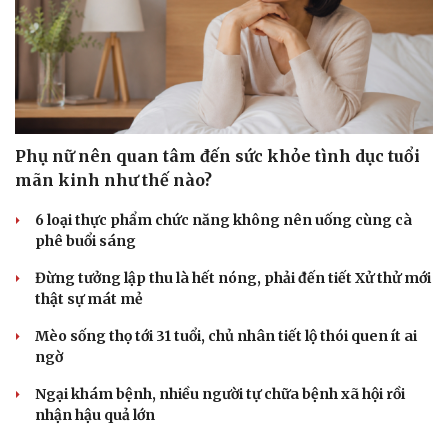
Phụ nữ nên quan tâm đến sức khỏe tình dục tuổi
mãn kinh như thế nào?
6 loại thực phẩm chức năng không nên uống cùng cà
phê buổi sáng
Đừng tưởng lập thu là hết nóng, phải đến tiết Xử thử mới
thật sự mát mẻ
Mèo sống thọ tới 31 tuổi, chủ nhân tiết lộ thói quen ít ai
Du lịch
Podcast
ngờ
Tư vấn
Câu chuyện thời 
Ngại khám bệnh, nhiều người tự chữa bệnh xã hội rồi
Săn Tour
Đọc truyện đêm k
nhận hậu quả lớn
check-in
Cửa sổ tình yêu
Kể chuyện cho bé