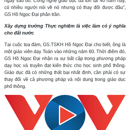
ngay sau đó. Công nghệ giáo dục đã tồn tại 40 năm nay,
có nhiều người nói về nó nhưng có thay đổi được đâu”,
GS Hồ Ngọc Đại phân trần.
Xây dựng trường Thực nghiệm là việc làm có ý nghĩa
cho đất nước
Tại cuộc tọa đàm, GS.TSKH Hồ Ngọc Đại cho biết, ông là
một giáo viên dạy Toán vào những năm 60. Thời điểm đó,
GS Hồ Ngọc Đại nhận ra sự bất cập trong phương pháp
dạy học và truyền đạt kiến thức cho học sinh phổ thông.
Giáo dục đã có những thất bại nhất định, cần phải có sự
thay đổi về cả phương pháp và nội dung trong giáo dục
phổ thông.
Kinh tế
Thị trường
Bất động sản
Giá vàng
Khởi nghiệp
Tiêu dùng
Tỷ giá
Chứng khoán