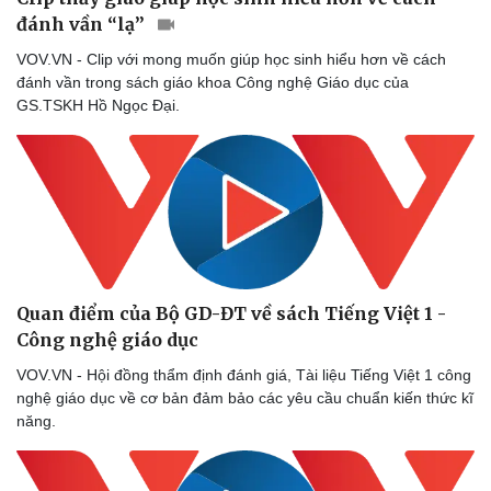
đánh vần “lạ”
VOV.VN - Clip với mong muốn giúp học sinh hiểu hơn về cách
đánh vần trong sách giáo khoa Công nghệ Giáo dục của
GS.TSKH Hồ Ngọc Đại.
Quan điểm của Bộ GD-ĐT về sách Tiếng Việt 1 -
Văn hóa
Giải trí
Công nghệ giáo dục
Sân khấu - Điện ảnh
Nghệ sĩ
VOV.VN - Hội đồng thẩm định đánh giá, Tài liệu Tiếng Việt 1 công
Văn học
Thời trang
nghệ giáo dục về cơ bản đảm bảo các yêu cầu chuẩn kiến thức kĩ
Âm nhạc
Sao Việt
năng.
Di sản