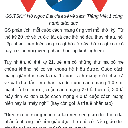
GS.TSKH Hồ Ngọc Đại chia sẻ về sách Tiếng Việt 1 công
nghệ giáo dục
GS phân tích, mỗi cuộc cách mạng ứng với mỗi thời kỳ. Từ
thế kỷ 20 trở về trước, tất cả các thế hệ đều thay nhau, nối
tiếp nhau theo kiểu ông có gì bố có nấy, bố có gì con có
nấy, cứ thể noi gương nhau, học tập kinh nghiệm.
Tuy nhiên, từ thế kỷ 21, trẻ em có những thứ mà bố mẹ
chúng không hề có và không hề hiểu được. Cuộc cách
mạng giáo dục này tạo ra 1 cuộc cách mạng mới phải cả
về vật chất lẫn tinh thần. Ví dụ cuộc cách mạng 1.0 sức
mạnh là hơi nước, cuộc cách mạng 2.0 là hơi nổ, 3.0 là
máy tính và đến cuộc cách mạng 4.0 là cuộc cách mạng
hiện nay là “máy nghĩ” (hay còn gọi là trí tuệ nhân tạo).
“Điều mà tôi mong muốn là tạo nên nền giáo dục hiện đại
phải là những thứ nền giáo dục chưa hề có. Nền giáo dục