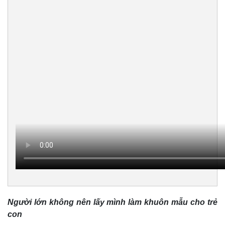
Người lớn không nên lấy mình làm khuôn mẫu cho trẻ
con
Pháp luật
Quân sự - Quốc 