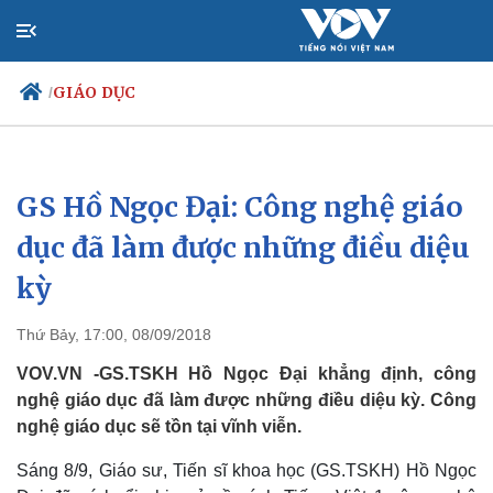
GIÁO DỤC
/
GS Hồ Ngọc Đại: Công nghệ giáo
Chính trị
Xã hội
Đảng
Tin 24h
dục đã làm được những điều diệu
Tổ chức nhân sự
Dự báo thời tiết
kỳ
Quốc hội
Giáo dục
Nhận diện sự thật
Dấu ấn VOV
Việc làm
Thứ Bảy, 17:00, 08/09/2018
Biển đảo
VOV.VN -GS.TSKH Hồ Ngọc Đại khẳng định, công
nghệ giáo dục đã làm được những điều diệu kỳ. Công
nghệ giáo dục sẽ tồn tại vĩnh viễn.
Sáng 8/9, Giáo sư, Tiến sĩ khoa học (GS.TSKH) Hồ Ngọc