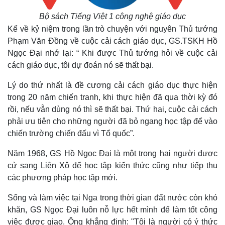
Giá cà phê
Bộ sách Tiếng Việt 1 công nghệ giáo dục
Kể về kỷ niệm trong lần trò chuyện với nguyên Thủ tướng
Phạm Văn Đồng về cuộc cải cách giáo dục, GS.TSKH Hồ
Ngọc Đại nhớ lại: “ Khi được Thủ tướng hỏi về cuộc cải
cách giáo dục, tôi dự đoán nó sẽ thất bại.
Lý do thứ nhất là đề cương cải cách giáo dục thực hiện
trong 20 năm chiến tranh, khi thực hiện đã qua thời kỳ đó
rồi, nếu vẫn dùng nó thì sẽ thất bại. Thứ hai, cuộc cải cách
phải ưu tiên cho những người đã bỏ ngang học tập để vào
chiến trường chiến đấu vì Tổ quốc”.
Năm 1968, GS Hồ Ngọc Đại là một trong hai người được
cử sang Liên Xô để học tập kiến thức cũng như tiếp thu
các phương pháp học tập mới.
Sống và làm việc tại Nga trong thời gian đất nước còn khó
khăn, GS Ngọc Đại luôn nỗ lực hết mình để làm tốt công
việc được giao. Ông khẳng định: "Tôi là người có ý thức