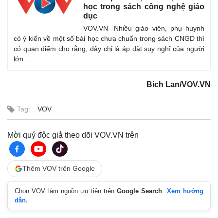
học trong sách công nghệ giáo
Thể thao
Ô tô - Xe máy
dục
Bóng đá
Ô tô
VOV.VN -Nhiều giáo viên, phụ huynh
Lịch thi đấu bóng đá
Xe máy
có ý kiến về một số bài học chưa chuẩn trong sách CNGD thì
Thế giới thể thao
Tư vấn
có quan điểm cho rằng, đây chỉ là áp đặt suy nghĩ của người
eSports
lớn...
Hậu trường
Bích Lan/VOV.VN
Tag:
VOV
Mời quý độc giả theo dõi VOV.VN trên
Thêm VOV trên Google
Chọn VOV làm nguồn ưu tiên trên
Google Search
.
Xem hướng
dẫn.