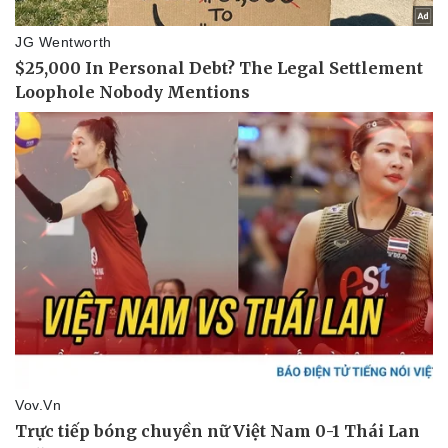
Sức khỏe
Đời sống
Dinh dưỡng - món ngon
Nhà đẹp
Cây thuốc
Blog
Sản phụ khoa
Tình yêu - Gia đì
Nhi khoa
Nam khoa
Làm đẹp - giảm cân
Phòng mạch online
Ăn sạch sống khỏe