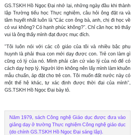
Vụ án
Vũ khí
GS.TSKH Hồ Ngọc Đại nhớ lại, những ngày đầu khi thành
Tin nóng
Việt Nam
lập Trường tiểu học Thực nghiệm, câu hỏi ông đặt ra và
Tư vấn luật
Phân tích
tâm huyết nhất luôn là “Các con ông bà, anh, chị đi học về
có vui không? Có hạnh phúc không?". Chỉ cần học trò thấy
vui là ông thấy mình đạt được mục đích.
"Tôi luôn nói với các cô giáo của tôi và nhiều bậc phụ
huynh là phải thua con mới dạy được con. Trẻ con làm gì
cũng có lý của nó. Mình phải căn cứ vào lý của nó để có
cách dạy hợp lý. Người lớn không nên lấy mình làm khuôn
mẫu chuẩn, áp đặt cho trẻ con. Tôi muốn đất nước này có
một thế hệ khác, tự xác định được thời đại của mình",
GS.TSKH Hồ Ngọc Đại bày tỏ.
Năm 1979, sách Công nghệ Giáo dục được đưa vào
giảng dạy ở trường Thực nghiệm Công nghệ giáo dục
(do chính GS.TSKH Hồ Ngọc Đại sáng lập).