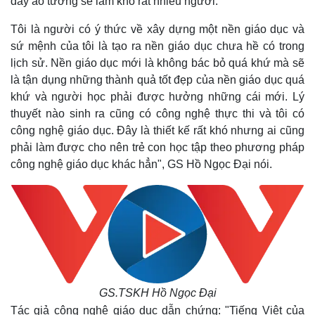
đầy ảo tưởng sẽ làm khổ rất nhiều người.
Tôi là người có ý thức về xây dựng một nền giáo dục và
sứ mệnh của tôi là tạo ra nền giáo dục chưa hề có trong
lịch sử. Nền giáo dục mới là không bác bỏ quá khứ mà sẽ
là tận dụng những thành quả tốt đẹp của nền giáo dục quá
khứ và người học phải được hưởng những cái mới. Lý
thuyết nào sinh ra cũng có công nghệ thực thi và tôi có
công nghệ giáo dục. Đây là thiết kế rất khó nhưng ai cũng
phải làm được cho nên trẻ con học tập theo phương pháp
công nghệ giáo dục khác hẳn", GS Hồ Ngọc Đại nói.
Thế giới
Multimedia
Quan sát
Video
Cuộc sống đó đây
Ảnh
Hồ sơ
E-Magazine
Infographic
GS.TSKH Hồ Ngọc Đại
Tác giả công nghệ giáo dục dẫn chứng: "Tiếng Việt của