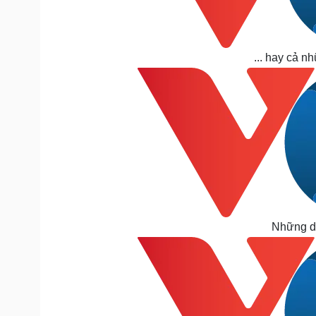
... hay cả n
Những dò