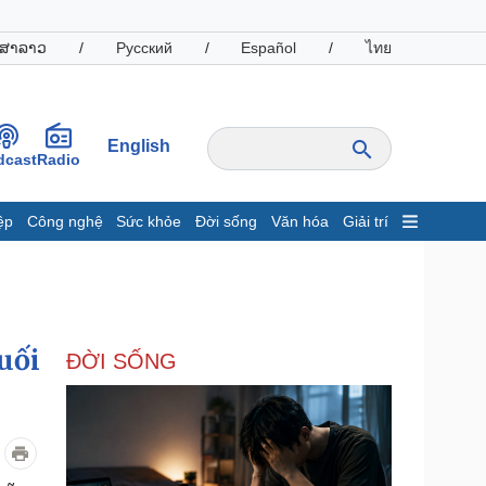
ສາລາວ
/
Русский
/
Español
/
ไทย
English
dcast
Radio
ệp
Công nghệ
Sức khỏe
Đời sống
Văn hóa
Giải trí
inh tế
Thị trường
ất động sản
Giá vàng
hởi nghiệp
Tiêu dùng
Tỷ giá
uối
ĐỜI SỐNG
Chứng khoán
Giá cà phê
oanh nghiệp
Công nghệ
hông tin doanh nghiệp
Sành điệu