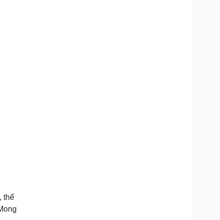
 thế
 Mong