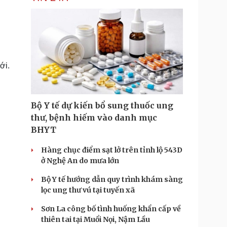
mới.
Bộ Y tế dự kiến bổ sung thuốc ung
thư, bệnh hiếm vào danh mục
BHYT
Hàng chục điểm sạt lở trên tỉnh lộ 543D
ở Nghệ An do mưa lớn
Bộ Y tế hướng dẫn quy trình khám sàng
lọc ung thư vú tại tuyến xã
Sơn La công bố tình huống khẩn cấp về
thiên tai tại Muổi Nọi, Nậm Lầu