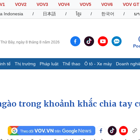
V1
VOV2
VOV3
VOV4
VOV5
VOV6
VOV GT
a Indonesia
/
日本語
/
ខ្មែរ
/
한국어
/
ພາ
Thứ Bảy, ngày 8 tháng 8 năm 2026
Po
inh tế
Thị trường
Pháp luật
Thể thao
Ô tô - Xe máy
Doanh nghi
Thế giới
Multimedia
K
Quan sát
Video
B
Cuộc sống đó đây
Ảnh
K
Hồ sơ
E-Magazine
gào trong khoảnh khắc chia tay c
Infographic
Thể thao
Ô tô - Xe máy
D
Bóng đá
Ô tô
T