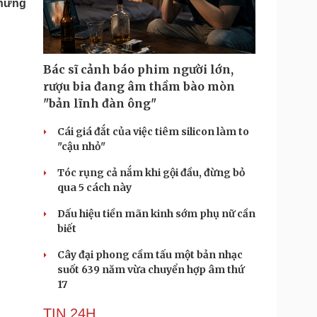
những
Doanh nghiệp 24h
Tin Công nghệ
Doanh nhân
Trải nghiệm
ì cộng đồng
Chuyển đổi số
Bác sĩ cảnh báo phim người lớn,
u lịch
Podcast
rượu bia đang âm thầm bào mòn
Tư vấn
Câu chuyện thời sự
"bản lĩnh đàn ông"
Săn Tour
Đọc truyện đêm khuya
heck-in
Cửa sổ tình yêu
Cái giá đắt của việc tiêm silicon làm to
Kể chuyện cho bé
"cậu nhỏ"
Hạt giống tâm hồn
Tóc rụng cả nắm khi gội đầu, đừng bỏ
qua 5 cách này
Dấu hiệu tiền mãn kinh sớm phụ nữ cần
biết
Cây đại phong cầm tấu một bản nhạc
suốt 639 năm vừa chuyển hợp âm thứ
17
TIN 24H