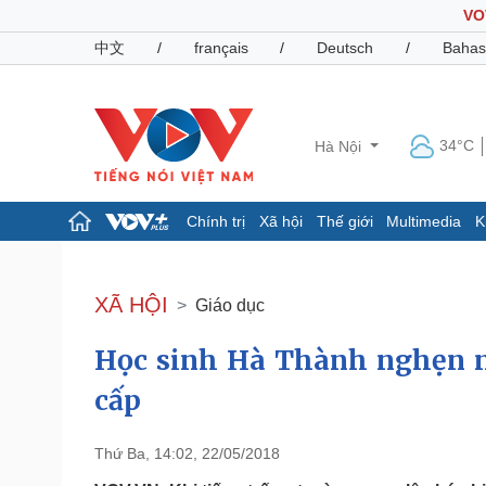
VO
中文
/
français
/
Deutsch
/
Bahas
34°C
Hà Nội
Chính trị
Xã hội
Thế giới
Multimedia
K
Chính trị
Xã hội
Đảng
Tin 24h
XÃ HỘI
Giáo dục
Tổ chức nhân sự
Dự báo thời tiết
Quốc hội
Giáo dục
Học sinh Hà Thành nghẹn n
Nhận diện sự thật
Dấu ấn VOV
Việc làm
cấp
Biển đảo
Pháp luật
Quân sự - Quốc phòng
Thứ Ba, 14:02, 22/05/2018
Vụ án
Vũ khí