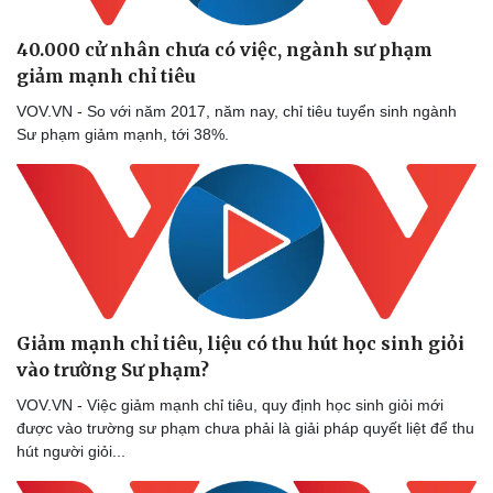
40.000 cử nhân chưa có việc, ngành sư phạm
giảm mạnh chỉ tiêu
VOV.VN - So với năm 2017, năm nay, chỉ tiêu tuyển sinh ngành
Sư phạm giảm mạnh, tới 38%.
Sức khỏe
Đời sống
Giảm mạnh chỉ tiêu, liệu có thu hút học sinh giỏi
Dinh dưỡng - món ngon
Nhà đẹp
vào trường Sư phạm?
Cây thuốc
Blog
VOV.VN - Việc giảm mạnh chỉ tiêu, quy định học sinh giỏi mới
Sản phụ khoa
Tình yêu - Gia đình
được vào trường sư phạm chưa phải là giải pháp quyết liệt để thu
Nhi khoa
hút người giỏi...
Nam khoa
Làm đẹp - giảm cân