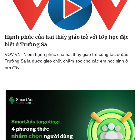
Hạnh phúc của hai thầy giáo trẻ với lớp học đặc
biệt ở Trường Sa
VOV.VN -Niềm hạnh phúc của hai thầy giáo trẻ công tác ở đảo
Trường Sa là được gieo chữ, chăm sóc cho các em học sinh ở
nơi đây.
Văn hóa
Giải trí
Sân khấu - Điện ảnh
Nghệ sĩ
Văn học
Thời trang
Âm nhạc
Sao Việt
Di sản