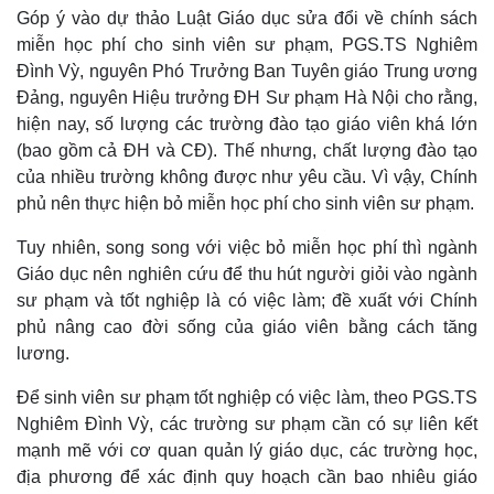
Góp ý vào dự thảo Luật Giáo dục sửa đổi về chính sách
miễn học phí cho sinh viên sư phạm, PGS.TS Nghiêm
Đình Vỳ, nguyên Phó Trưởng Ban Tuyên giáo Trung ương
Đảng, nguyên Hiệu trưởng ĐH Sư phạm Hà Nội cho rằng,
Kinh tế
Thị trường
hiện nay, số lượng các trường đào tạo giáo viên khá lớn
Bất động sản
Giá vàng
(bao gồm cả ĐH và CĐ). Thế nhưng, chất lượng đào tạo
Khởi nghiệp
Tiêu dùng
của nhiều trường không được như yêu cầu. Vì vậy, Chính
Tỷ giá
phủ nên thực hiện bỏ miễn học phí cho sinh viên sư phạm.
Chứng khoán
Giá cà phê
Tuy nhiên, song song với việc bỏ miễn học phí thì ngành
Giáo dục nên nghiên cứu để thu hút người giỏi vào ngành
sư phạm và tốt nghiệp là có việc làm; đề xuất với Chính
phủ nâng cao đời sống của giáo viên bằng cách tăng
lương.
Để sinh viên sư phạm tốt nghiệp có việc làm, theo PGS.TS
Nghiêm Đình Vỳ, các trường sư phạm cần có sự liên kết
mạnh mẽ với cơ quan quản lý giáo dục, các trường học,
địa phương để xác định quy hoạch cần bao nhiêu giáo