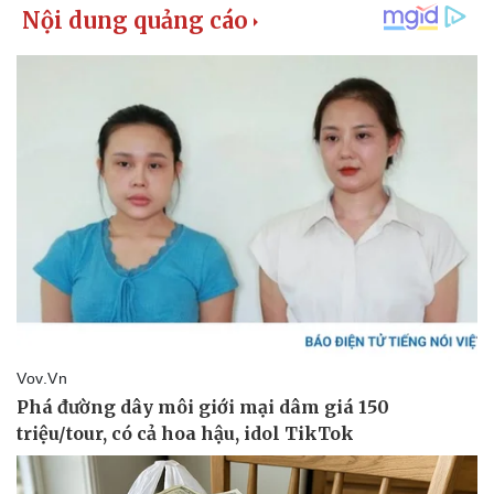
Thể thao
Ô tô - Xe máy
Bóng đá
Ô tô