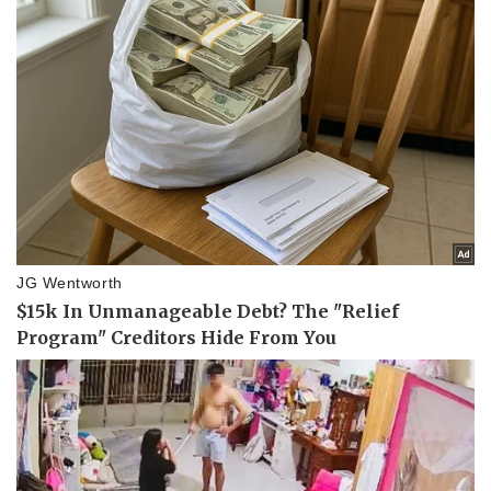
Lịch thi đấu bóng đá
Xe máy
Thế giới thể thao
Tư vấn
eSports
Hậu trường