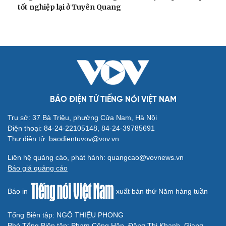
tốt nghiệp lại ở Tuyên Quang
BÁO ĐIỆN TỬ TIẾNG NÓI VIỆT NAM
Trụ sở: 37 Bà Triệu, phường Cửa Nam, Hà Nội
Điện thoại: 84-24-22105148, 84-24-39785691
Thư điện tử: baodientuvov@vov.vn
Liên hệ quảng cáo, phát hành: quangcao@vovnews.vn
Báo giá quảng cáo
Báo in
xuất bản thứ Năm hàng tuần
Tổng Biên tập: NGÔ THIỆU PHONG
Phó Tổng Biên tập: Phạm Công Hân, Đặng Thị Khanh, Giang