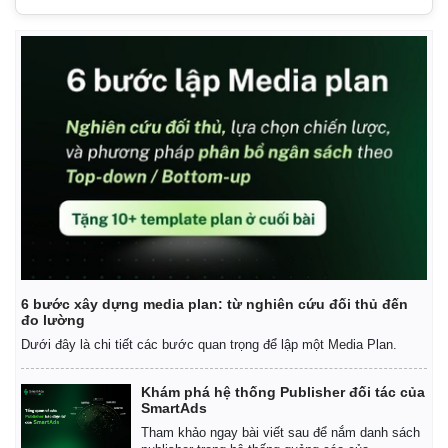
Pháp luật
Quân sự - Quốc phòng
Vụ án
Vũ khí
Tin nóng
Việt Nam
Tư vấn luật
Phân tích
6 bước xây dựng media plan: từ nghiên cứu đối thủ đến
đo lường
Dưới đây là chi tiết các bước quan trọng để lập một Media Plan.
Khám phá hệ thống Publisher đối tác của
SmartAds
Tham khảo ngay bài viết sau để nắm danh sách