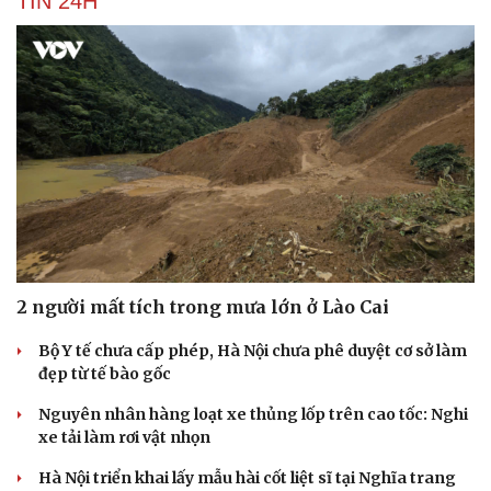
TIN 24H
Du lịch
Podcast
2 người mất tích trong mưa lớn ở Lào Cai
Tư vấn
Câu chuyện thời sự
Săn Tour
Đọc truyện đêm khuya
Bộ Y tế chưa cấp phép, Hà Nội chưa phê duyệt cơ sở làm
check-in
Cửa sổ tình yêu
đẹp từ tế bào gốc
Kể chuyện cho bé
Hạt giống tâm hồn
Nguyên nhân hàng loạt xe thủng lốp trên cao tốc: Nghi
xe tải làm rơi vật nhọn
Hà Nội triển khai lấy mẫu hài cốt liệt sĩ tại Nghĩa trang