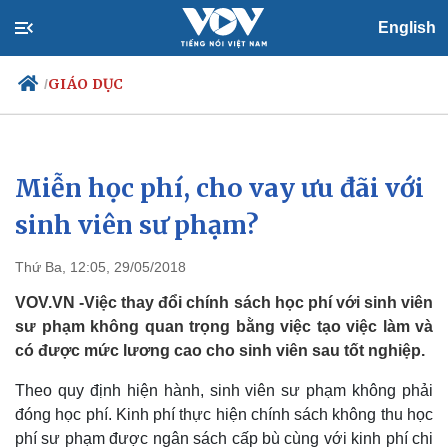
English
GIÁO DỤC
/
Miễn học phí, cho vay ưu đãi với
Chính trị
Xã hội
Đảng
Tin 24h
sinh viên sư phạm?
Tổ chức nhân sự
Dự báo thời tiết
Quốc hội
Giáo dục
Thứ Ba, 12:05, 29/05/2018
Nhận diện sự thật
Dấu ấn VOV
Việc làm
VOV.VN -Việc thay đổi chính sách học phí với sinh viên
Biển đảo
sư phạm không quan trọng bằng việc tạo việc làm và
có được mức lương cao cho sinh viên sau tốt nghiệp.
Theo quy định hiện hành, sinh viên sư phạm không phải
đóng học phí. Kinh phí thực hiện chính sách không thu học
phí sư phạm được ngân sách cấp bù cùng với kinh phí chi