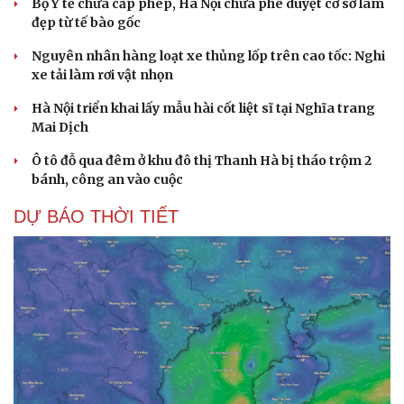
Bộ Y tế chưa cấp phép, Hà Nội chưa phê duyệt cơ sở làm
đẹp từ tế bào gốc
Nguyên nhân hàng loạt xe thủng lốp trên cao tốc: Nghi
xe tải làm rơi vật nhọn
Hà Nội triển khai lấy mẫu hài cốt liệt sĩ tại Nghĩa trang
Mai Dịch
Ô tô đỗ qua đêm ở khu đô thị Thanh Hà bị tháo trộm 2
bánh, công an vào cuộc
DỰ BÁO THỜI TIẾT