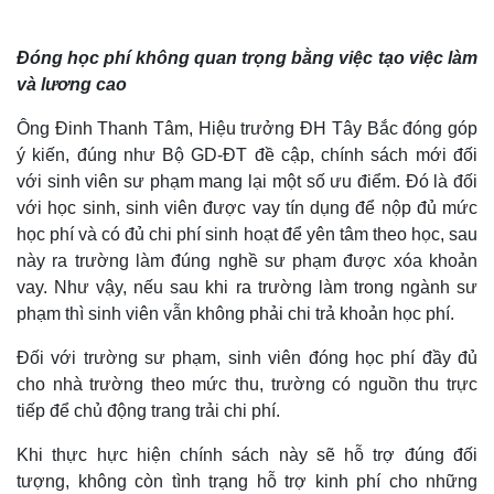
Đóng học phí không quan trọng bằng việc tạo việc làm
và lương cao
Ông Đinh Thanh Tâm, Hiệu trưởng ĐH Tây Bắc đóng góp
ý kiến, đúng như Bộ GD-ĐT đề cập, chính sách mới đối
với sinh viên sư phạm mang lại một số ưu điểm. Đó là đối
Thế giới
Multimedia
với học sinh, sinh viên được vay tín dụng để nộp đủ mức
Quan sát
Video
Cuộc sống đó đây
Ảnh
học phí và có đủ chi phí sinh hoạt để yên tâm theo học, sau
Hồ sơ
E-Magazine
này ra trường làm đúng nghề sư phạm được xóa khoản
Infographic
vay. Như vậy, nếu sau khi ra trường làm trong ngành sư
phạm thì sinh viên vẫn không phải chi trả khoản học phí.
Đối với trường sư phạm, sinh viên đóng học phí đầy đủ
cho nhà trường theo mức thu, trường có nguồn thu trực
tiếp để chủ động trang trải chi phí.
Khi thực hực hiện chính sách này sẽ hỗ trợ đúng đối
tượng, không còn tình trạng hỗ trợ kinh phí cho những