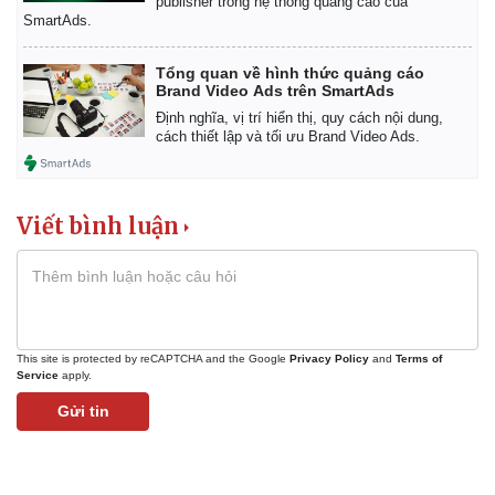
publisher trong hệ thống quảng cáo của
SmartAds.
Tổng quan về hình thức quảng cáo
Brand Video Ads trên SmartAds
Định nghĩa, vị trí hiển thị, quy cách nội dung,
cách thiết lập và tối ưu Brand Video Ads.
Viết bình luận
This site is protected by reCAPTCHA and the Google
Privacy Policy
and
Terms of
Service
apply.
Gửi tin