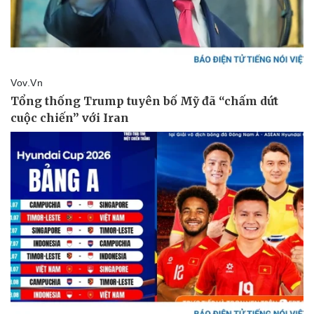
Thể thao
Ô tô - Xe máy
Bóng đá
Ô tô
Lịch thi đấu bóng đá
Xe máy
Thế giới thể thao
Tư vấn
eSports
Hậu trường