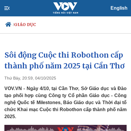
English
GIÁO DỤC
/
Sôi động Cuộc thi Robothon cấp
Chính trị
Xã hội
Đảng
Tin 24h
thành phố năm 2025 tại Cần Thơ
Tổ chức nhân sự
Dự báo thời tiết
Quốc hội
Giáo dục
Thứ Bảy, 20:59, 04/10/2025
Nhận diện sự thật
Dấu ấn VOV
Việc làm
VOV.VN - Ngày 4/10, tại Cần Thơ, Sở Giáo dục và Đào
Biển đảo
tạo phối hợp cùng Công ty Cổ phần Giáo dục - Công
nghệ Quốc tế Milestones, Báo Giáo dục và Thời đại tổ
chức Khai mạc Cuộc thi Robothon cấp thành phố năm
2025.