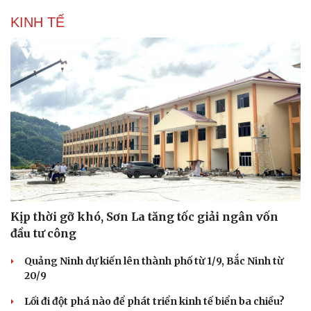
KINH TẾ
Văn hóa
Giải trí
Kịp thời gỡ khó, Sơn La tăng tốc giải ngân vốn
Sân khấu - Điện ảnh
Nghệ sĩ
đầu tư công
Văn học
Thời trang
Âm nhạc
Sao Việt
Quảng Ninh dự kiến lên thành phố từ 1/9, Bắc Ninh từ
Di sản
20/9
Lối đi đột phá nào để phát triển kinh tế biển ba chiều?