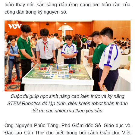
luôn thay đổi, sẵn sàng đáp ứng năng lực toàn cầu của
công dân trong kỷ nguyên số.
Thế giới
Multimedia
Cuộc thi giúp học sinh nâng cao kiến thức và kỹ năng
Quan sát
Video
Cuộc sống đó đây
Ảnh
STEM Robotics để lập trình, điều khiển robot hoàn thành
Hồ sơ
E-Magazine
tối ưu các nhiệm vụ theo yêu cầu
Infographic
Ông Nguyễn Phúc Tăng, Phó Giám đốc Sở Giáo dục và
Đào tạo Cần Thơ cho biết, trong bối cảnh Giáo dục Việt