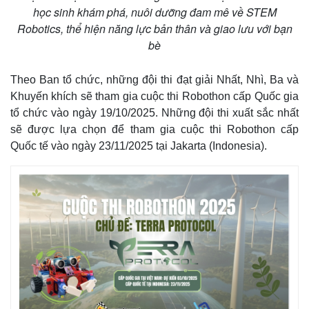
Giá cà phê
học sinh khám phá, nuôi dưỡng đam mê về STEM
Robotics, thể hiện năng lực bản thân và giao lưu với bạn
bè
Theo Ban tổ chức, những đội thi đạt giải Nhất, Nhì, Ba và
Khuyến khích sẽ tham gia cuộc thi Robothon cấp Quốc gia
tổ chức vào ngày 19/10/2025. Những đội thi xuất sắc nhất
sẽ được lựa chọn để tham gia cuộc thi Robothon cấp
Quốc tế vào ngày 23/11/2025 tại Jakarta (Indonesia).