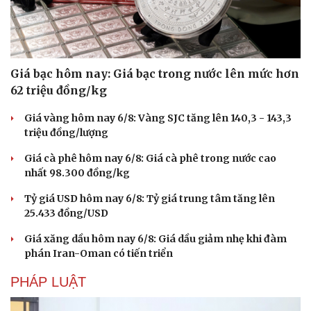
Giá bạc hôm nay: Giá bạc trong nước lên mức hơn
62 triệu đồng/kg
Giá vàng hôm nay 6/8: Vàng SJC tăng lên 140,3 - 143,3
triệu đồng/lượng
Giá cà phê hôm nay 6/8: Giá cà phê trong nước cao
nhất 98.300 đồng/kg
Tỷ giá USD hôm nay 6/8: Tỷ giá trung tâm tăng lên
25.433 đồng/USD
Giá xăng dầu hôm nay 6/8: Giá dầu giảm nhẹ khi đàm
Du lịch
Podcast
phán Iran-Oman có tiến triển
Tư vấn
Câu chuyện thời sự
Săn Tour
Đọc truyện đêm khuya
PHÁP LUẬT
check-in
Cửa sổ tình yêu
Kể chuyện cho bé