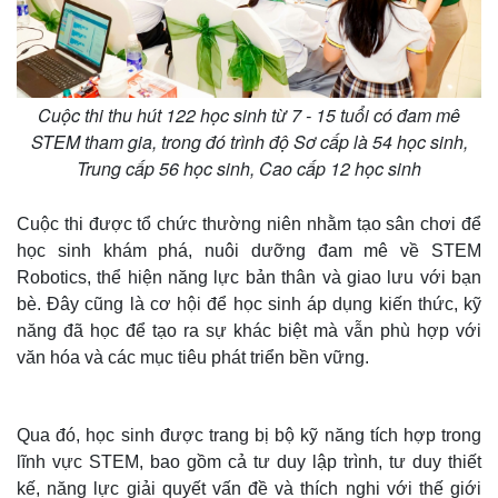
Cuộc thi thu hút 122 học sinh từ 7 - 15 tuổi có đam mê
STEM tham gia, trong đó trình độ Sơ cấp là 54 học sinh,
Trung cấp 56 học sinh, Cao cấp 12 học sinh
Cuộc thi được tổ chức thường niên nhằm tạo sân chơi để
học sinh khám phá, nuôi dưỡng đam mê về STEM
Robotics, thể hiện năng lực bản thân và giao lưu với bạn
bè. Đây cũng là cơ hội để học sinh áp dụng kiến thức, kỹ
năng đã học để tạo ra sự khác biệt mà vẫn phù hợp với
văn hóa và các mục tiêu phát triển bền vững.
Qua đó, học sinh được trang bị bộ kỹ năng tích hợp trong
lĩnh vực STEM, bao gồm cả tư duy lập trình, tư duy thiết
kế, năng lực giải quyết vấn đề và thích nghi với thế giới