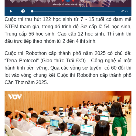
R
-
2:22
L
P
M
o
l
u
a
Cuộc thi thu hút 122 học sinh từ 7 - 15 tuổi có đam mê
a
t
e
d
y
e
e
STEM tham gia, trong đó trình độ Sơ cấp là 54 học sinh,
d
m
:
Trung cấp 56 học sinh, Cao cấp 12 học sinh. Thí sinh thi
1
.
a
9
đấu trực tiếp theo nhóm từ 2 đến 4 thí sinh.
2
%
i
Cuộc thi Robothon cấp thành phố năm 2025 có chủ đề:
n
“Terra Protocol” (Giao thức Trái Đất) - Công nghệ vì một
i
hành tinh bền vững. Qua các vòng sơ tuyển, có 60 đội thi
lọt vào vòng chung kết Cuộc thi Robothon cấp thành phố
n
Cần Thơ năm 2025.
g
T
i
m
e