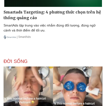
Smartads Targeting: 4 phương thức chọn trên hệ
thống quảng cáo
SmartAds tập trung vào việc nhắm đúng đối tượng, đúng ngữ
cảnh và thời điểm để tối ưu.
Sức khỏe
Đời sống
| SmartAds
Dinh dưỡng - món ngon
Nhà đẹp
Cây thuốc
Blog
Sản phụ khoa
Tình yêu - Gia đình
Nhi khoa
ĐỜI SỐNG
Nam khoa
Làm đẹp - giảm cân
Phòng mạch online
Ăn sạch sống khỏe