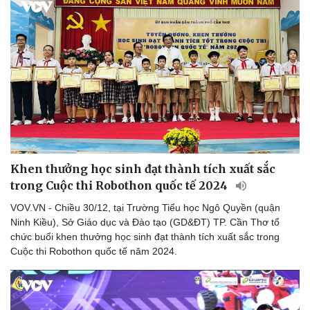
Doanh nghiệp
Công nghệ
Thông tin doanh nghiệp
Sành điệu
Doanh nghiệp 24h
Tin Công nghệ
Doanh nhân
Trải nghiệm
Vì cộng đồng
Chuyển đổi số
Khen thưởng học sinh đạt thành tích xuất sắc
trong Cuộc thi Robothon quốc tế 2024
VOV.VN - Chiều 30/12, tại Trường Tiểu học Ngô Quyền (quận
Ninh Kiều), Sở Giáo dục và Đào tạo (GD&ĐT) TP. Cần Thơ tổ
chức buổi khen thưởng học sinh đạt thành tích xuất sắc trong
Cuộc thi Robothon quốc tế năm 2024.