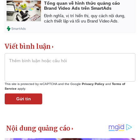
Vụ án
Vũ khí
Tổng quan về hình thức quảng cáo
Tin nóng
Việt Nam
Brand Video Ads trên SmartAds
Tư vấn luật
Phân tích
Định nghĩa, vị trí hiển thị, quy cách nội dung,
cách thiết lập và tối ưu Brand Video Ads.
Viết bình luận
This site is protected by reCAPTCHA and the Google
Privacy Policy
and
Terms of
Service
apply.
Gửi tin