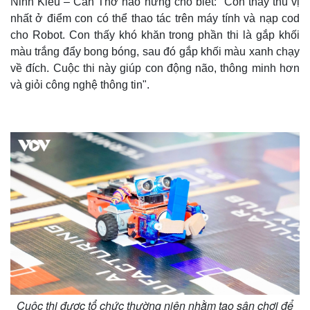
Ninh Kiều – Cần Thơ hào hứng cho biết: "Con thấy thú vị
nhất ở điểm con có thể thao tác trên máy tính và nạp cod
cho Robot. Con thấy khó khăn trong phần thi là gắp khối
màu trắng đẩy bong bóng, sau đó gắp khối màu xanh chạy
về đích. Cuộc thi này giúp con động não, thông minh hơn
và giỏi công nghệ thông tin".
Kinh tế
Thị trường
Bất động sản
Giá vàng
Khởi nghiệp
Tiêu dùng
Tỷ giá
Chứng khoán
Cuộc thi được tổ chức thường niên nhằm tạo sân chơi để