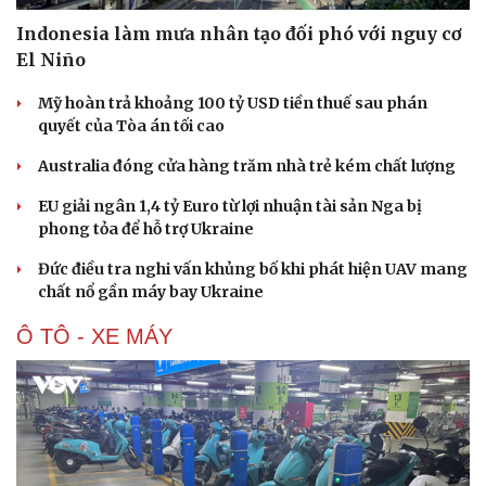
Indonesia làm mưa nhân tạo đối phó với nguy cơ
El Niño
Mỹ hoàn trả khoảng 100 tỷ USD tiền thuế sau phán
quyết của Tòa án tối cao
Australia đóng cửa hàng trăm nhà trẻ kém chất lượng
EU giải ngân 1,4 tỷ Euro từ lợi nhuận tài sản Nga bị
phong tỏa để hỗ trợ Ukraine
Đức điều tra nghi vấn khủng bố khi phát hiện UAV mang
chất nổ gần máy bay Ukraine
Ô TÔ - XE MÁY