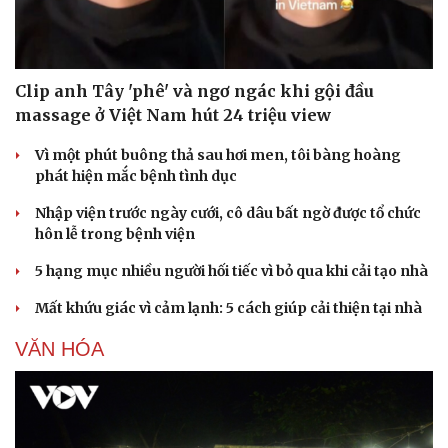
Clip anh Tây 'phê' và ngơ ngác khi gội đầu
massage ở Việt Nam hút 24 triệu view
Vì một phút buông thả sau hơi men, tôi bàng hoàng
phát hiện mắc bệnh tình dục
Nhập viện trước ngày cưới, cô dâu bất ngờ được tổ chức
hôn lễ trong bệnh viện
5 hạng mục nhiều người hối tiếc vì bỏ qua khi cải tạo nhà
Mất khứu giác vì cảm lạnh: 5 cách giúp cải thiện tại nhà
VĂN HÓA