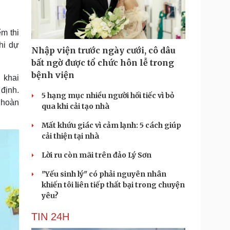
Doanh nghiệp 24h
Tin Công nghệ
Doanh nhân
Trải nghiệm
ì cộng đồng
Chuyển đổi số
ểm thi
hi dự
Nhập viện trước ngày cưới, cô dâu
u lịch
Podcast
bất ngờ được tổ chức hôn lễ trong
Tư vấn
Câu chuyện thời sự
bệnh viện
 khai
Săn Tour
Đọc truyện đêm khuya
định.
heck-in
Cửa sổ tình yêu
5 hạng mục nhiều người hối tiếc vì bỏ
Kể chuyện cho bé
, hoàn
qua khi cải tạo nhà
Hạt giống tâm hồn
Mất khứu giác vì cảm lạnh: 5 cách giúp
cải thiện tại nhà
Lời ru còn mãi trên đảo Lý Sơn
"Yếu sinh lý" có phải nguyên nhân
khiến tôi liên tiếp thất bại trong chuyện
yêu?
TIN 24H