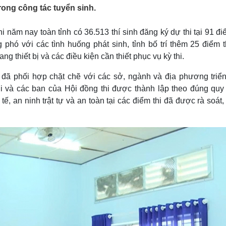
Lịch thi đấu bóng đá
Xe máy
ong công tác tuyển sinh.
Thế giới thể thao
Tư vấn
eSports
V
 năm nay toàn tỉnh có 36.513 thí sinh đăng ký dự thi tại 91 đi
Hậu trường
phó với các tình huống phát sinh, tỉnh bố trí thêm 25 điểm t
Văn hóa
Giải trí
D
ng thiết bị và các điều kiện cần thiết phục vụ kỳ thi.
Sân khấu - Điện ảnh
Nghệ sĩ
đã phối hợp chặt chẽ với các sở, ngành và địa phương triển
Văn học
Thời trang
hi và các ban của Hội đồng thi được thành lập theo đúng quy 
Âm nhạc
Sao Việt
c
Di sản
tế, an ninh trật tự và an toàn tại các điểm thi đã được rà soát