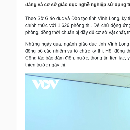
Tin nóng
Việt Nam
đẳng và cơ sở giáo dục nghề nghiệp sử dụng tr
Tư vấn luật
Phân tích
Theo Sở Giáo dục và Đào tạo tỉnh Vĩnh Long, kỳ thi
chính thức với 1.626 phòng thi. Để chủ động ứng 
Sức khỏe
Đời sống
phòng, đồng thời chuẩn bị đầy đủ cơ sở vật chất, tra
Dinh dưỡng - món ngon
Nhà đẹp
Những ngày qua, ngành giáo dục tỉnh Vĩnh Long 
Cây thuốc
Blog
đồng bộ các nhiệm vụ tổ chức kỳ thi. Hội đồng t
Sản phụ khoa
Tình yêu - Gia đình
Nhi khoa
Công tác bảo đảm điện, nước, thông tin liên lạc, y 
Nam khoa
thiện trước ngày thi.
Làm đẹp - giảm cân
Phòng mạch online
Ăn sạch sống khỏe
Cải chính