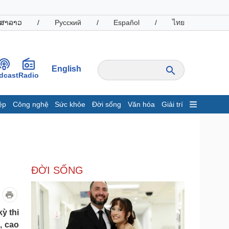
ສາລາວ
/
Русский
/
Español
/
ไทย
English
dcast
Radio
ệp
Công nghệ
Sức khỏe
Đời sống
Văn hóa
Giải trí
inh tế
Thị trường
ất động sản
Giá vàng
hởi nghiệp
Tiêu dùng
Tỷ giá
ĐỜI SỐNG
Chứng khoán
Giá cà phê
oanh nghiệp
Công nghệ
ỳ thi
hông tin doanh nghiệp
Sành điệu
, cao