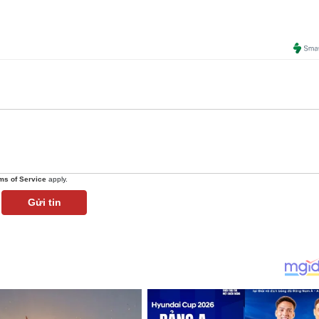
ms of Service
apply.
Gửi tin