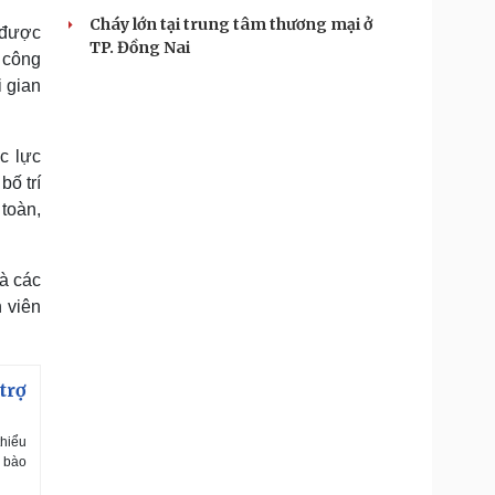
Cháy lớn tại trung tâm thương mại ở
 được
TP. Đồng Nai
g công
i gian
c lực
bố trí
 toàn,
và các
 viên
trợ
thiểu
g bào