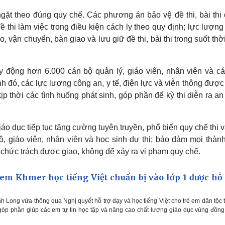
gặt theo đúng quy chế. Các phương án bảo vệ đề thi, bài thi
ề thi làm việc trong điều kiện cách ly theo quy định; lực lượn
, vận chuyển, bàn giao và lưu giữ đề thi, bài thi trong suốt thờ
uy động hơn 6.000 cán bộ quản lý, giáo viên, nhân viên và cá
 đó, các lực lượng công an, y tế, điện lực và viễn thông được 
p thời các tình huống phát sinh, góp phần để kỳ thi diễn ra an
o dục tiếp tục tăng cường tuyên truyền, phổ biến quy chế thi 
, giáo viên, nhân viên và học sinh dự thi; bảo đảm mọi thành
 chức trách được giao, không để xảy ra vi phạm quy chế.
em Khmer học tiếng Việt chuẩn bị vào lớp 1 được hỗ 
 Long vừa thông qua Nghị quyết hỗ trợ dạy và học tiếng Việt cho trẻ em dân tộc 
 góp phần giúp các em tự tin học tập và nâng cao chất lượng giáo dục vùng đồn