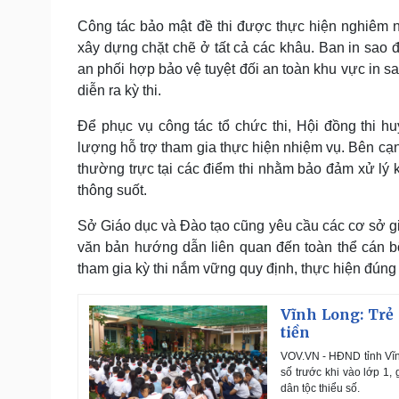
Công tác bảo mật đề thi được thực hiện nghiêm n
xây dựng chặt chẽ ở tất cả các khâu. Ban in sao đ
an phối hợp bảo vệ tuyệt đối an toàn khu vực in sao
diễn ra kỳ thi.
Để phục vụ công tác tổ chức thi, Hội đồng thi h
lượng hỗ trợ tham gia thực hiện nhiệm vụ. Bên cạnh
thường trực tại các điểm thi nhằm bảo đảm xử lý kị
thông suốt.
Sở Giáo dục và Đào tạo cũng yêu cầu các cơ sở giá
văn bản hướng dẫn liên quan đến toàn thể cán bộ
tham gia kỳ thi nắm vững quy định, thực hiện đúng
Vĩnh Long: Trẻ 
tiền
VOV.VN - HĐND tỉnh Vĩnh
số trước khi vào lớp 1,
dân tộc thiểu số.