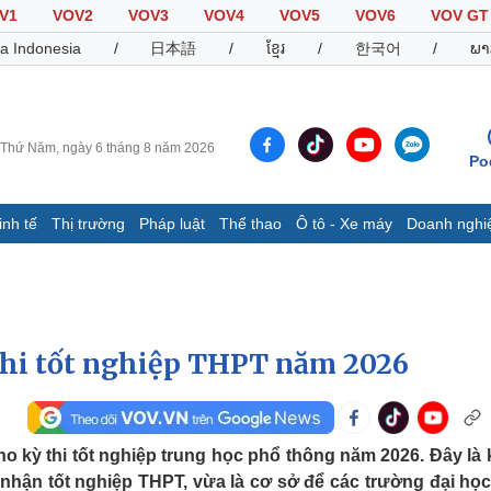
V1
VOV2
VOV3
VOV4
VOV5
VOV6
VOV GT
a Indonesia
/
日本語
/
ខ្មែរ
/
한국어
/
ພາ
Thứ Năm, ngày 6 tháng 8 năm 2026
Po
inh tế
Thị trường
Pháp luật
Thể thao
Ô tô - Xe máy
Doanh nghi
Thế giới
Multimedia
K
Quan sát
Video
B
Cuộc sống đó đây
Ảnh
K
Hồ sơ
E-Magazine
thi tốt nghiệp THPT năm 2026
Infographic
Thể thao
Ô tô - Xe máy
D
 kỳ thi tốt nghiệp trung học phổ thông năm 2026. Đây là k
Bóng đá
Ô tô
T
 nhận tốt nghiệp THPT, vừa là cơ sở để các trường đại học