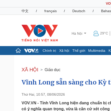
VO
中文
/
français
/
Deutsch
/
Bahas
29°C
Hà Nội
Chính trị
Xã hội
Thế giới
Multimedia
K
Chính trị
Xã hội
Đảng
Tin 24h
XÃ HỘI
Giáo dục
Tổ chức nhân sự
Dự báo thời tiết
Quốc hội
Giáo dục
Vĩnh Long sẵn sàng cho Kỳ 
Nhận diện sự thật
Dấu ấn VOV
Việc làm
Biển đảo
Thứ Hai, 10:57, 08/06/2026
Pháp luật
Quân sự - Quốc phòng
VOV.VN - Tỉnh Vĩnh Long hiện đang chuẩn bị cho
Vụ án
Vũ khí
có ý nghĩa quan trọng, vừa là căn cứ xét công