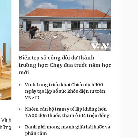
Biến trụ sở công dôi dư thành
trường học: Chạy đua trước năm học
mới
Vĩnh Long triển khai Chiến dịch 100
ngày tạo lập sổ sức khỏe điện tử trên
VNeID
Nhóm cán bộ trạm y tế lập khống hơn
3.500 đơn thuốc, tham ô 614 triệu đồng
 Vĩnh
Ranh giới mong manh giữa hài hước và
 những
phản cảm