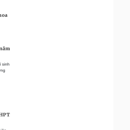
 năm
 sinh
ờng
THPT