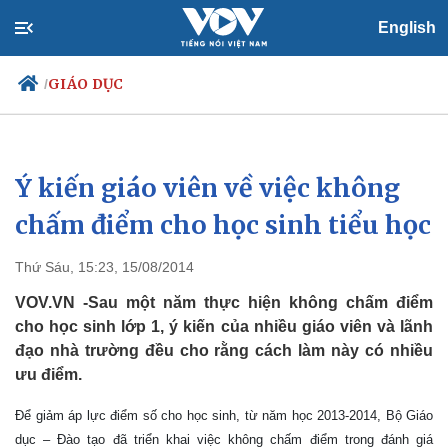
English
GIÁO DỤC
/
Ý kiến giáo viên về việc không
Chính trị
Xã hội
Đảng
Tin 24h
chấm điểm cho học sinh tiểu học
Tổ chức nhân sự
Dự báo thời tiết
Quốc hội
Giáo dục
Thứ Sáu, 15:23, 15/08/2014
Nhận diện sự thật
Dấu ấn VOV
Việc làm
VOV.VN -Sau một năm thực hiện không chấm điểm
Biển đảo
cho học sinh lớp 1, ý kiến của nhiều giáo viên và lãnh
đạo nhà trường đều cho rằng cách làm này có nhiều
ưu điểm.
Để giảm áp lực điểm số cho học sinh, từ năm học 2013-2014, Bộ Giáo
dục – Đào tạo đã triển khai việc không chấm điểm trong đánh giá