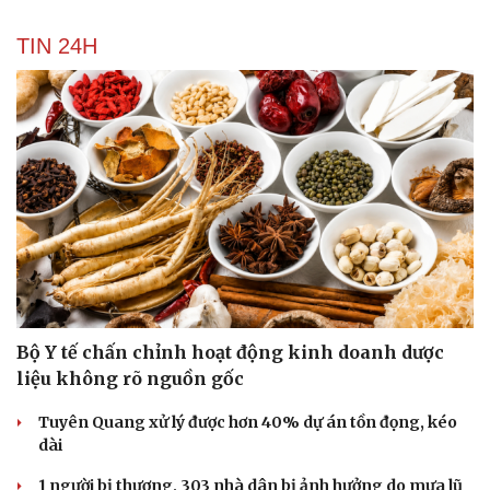
Du lịch
Podcast
Tư vấn
Câu chuyện thời sự
TIN 24H
Săn Tour
Đọc truyện đêm khuya
check-in
Cửa sổ tình yêu
Kể chuyện cho bé
Hạt giống tâm hồn
Bộ Y tế chấn chỉnh hoạt động kinh doanh dược
liệu không rõ nguồn gốc
Tuyên Quang xử lý được hơn 40% dự án tồn đọng, kéo
dài
1 người bị thương, 303 nhà dân bị ảnh hưởng do mưa lũ