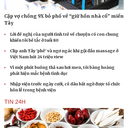
Cặp vợ chồng 9X bỏ phố về “giữ hồn nhà cổ” miền
Tây
Lời đề nghị của người tình trẻ về chuyện có con chung
khiến tôi bế tắc ở tuổi 80
Clip anh Tây 'phê' và ngơ ngác khi gội đầu massage ở
Việt Nam hút 24 triệu view
Vì một phút buông thả sau hơi men, tôi bàng hoàng
phát hiện mắc bệnh tình dục
Nhập viện trước ngày cưới, cô dâu bất ngờ được tổ chức
hôn lễ trong bệnh viện
TIN 24H