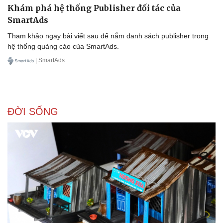
Khám phá hệ thống Publisher đối tác của
SmartAds
Tham khảo ngay bài viết sau để nắm danh sách publisher trong
hệ thống quảng cáo của SmartAds.
| SmartAds
Văn hóa
Giải trí
ĐỜI SỐNG
Sân khấu - Điện ảnh
Nghệ sĩ
Văn học
Thời trang
Âm nhạc
Sao Việt
Di sản