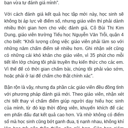
bạn vừa tự đánh giá mình”.
Thế giới
Multimedia
Quan sát
Video
Với cách đánh giá kết quả học tập mới này, học sinh sẽ
Cuộc sống đó đây
Ảnh
không bị áp lực về điểm số, nhưng giáo viên thì phải dành
Hồ sơ
E-Magazine
nhiều thời gian hơn cho việc đánh giá. Cô Bùi Thị Kim
Infographic
Dung, giáo viên trường Tiểu học Nguyễn Văn Trỗi, quận 4
cho biết: “Khối lượng công việc giáo viên phải làm so với
những năm chấm điểm sẽ nhiều hơn. Ghi nhận xét cũng
có những cái khó khăn cho giáo viên, vì 35 phút cho mỗi
tiết lên lớp chúng tôi phải truyền thụ kiến thức cho các em.
Vì thế để có thời gian chấm bài, chúng tôi phải vào sớm,
hoặc phải ở lại để chấm cho thật chính xác”.
Bận rộn là vậy, nhưng đa phần các giáo viên đều đồng tình
với phương pháp đánh giá mới. Theo giáo viên, nhận xét
chi tiết thay vì chấm điểm giúp người dạy hiểu học sinh
của mình, từ đó kịp thời động viên, khuyến khích để các
em phấn đấu đạt kết quả cao hơn. Và nhờ không có điểm
số mà học sinh cũng bớt ganh đua, tị nạnh nhau, không khí