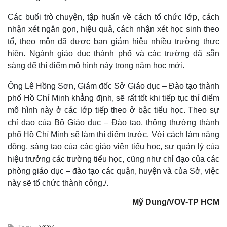
Các buổi trò chuyện, tập huấn về cách tổ chức lớp, cách
nhận xét ngắn gọn, hiệu quả, cách nhận xét học sinh theo
tổ, theo môn đã được ban giám hiệu nhiều trường thực
hiện. Ngành giáo dục thành phố và các trường đã sẵn
sàng để thí điểm mô hình này trong năm học mới.
Ông Lê Hồng Sơn, Giám đốc Sở Giáo dục – Đào tạo thành
phố Hồ Chí Minh khẳng định, sẽ rất tốt khi tiếp tục thí điểm
mô hình này ở các lớp tiếp theo ở bậc tiểu học. Theo sự
chỉ đạo của Bộ Giáo dục – Đào tạo, thông thường thành
Kinh tế
Thị trường
phố Hồ Chí Minh sẽ làm thí điểm trước. Với cách làm năng
Bất động sản
Giá vàng
động, sáng tạo của các giáo viên tiểu học, sự quản lý của
Khởi nghiệp
Tiêu dùng
hiệu trưởng các trường tiểu học, cũng như chỉ đạo của các
Tỷ giá
phòng giáo dục – đào tạo các quận, huyện và của Sở, việc
Chứng khoán
này sẽ tổ chức thành công.
/.
Giá cà phê
Mỹ Dung/VOV-TP HCM