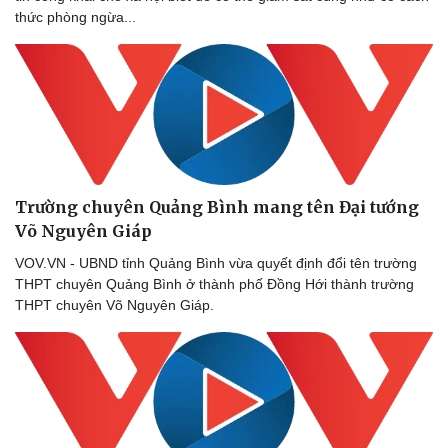
Nam khoa
thức phòng ngừa...
Làm đẹp - giảm cân
Phòng mạch online
Ăn sạch sống khỏe
Trường chuyên Quảng Bình mang tên Đại tướng
Võ Nguyên Giáp
VOV.VN - UBND tỉnh Quảng Bình vừa quyết định đổi tên trường
THPT chuyên Quảng Bình ở thành phố Đồng Hới thành trường
THPT chuyên Võ Nguyên Giáp.