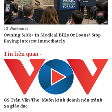
Doanh nghiệp
Công nghệ
Thông tin doanh nghiệp
Sành điệu
Doanh nghiệp 24h
Tin Công nghệ
Doanh nhân
Trải nghiệm
Vì cộng đồng
Chuyển đổi số
Tin liên quan
GS Trần Văn Thọ: Muốn kinh doanh nên tránh
xa giáo dục