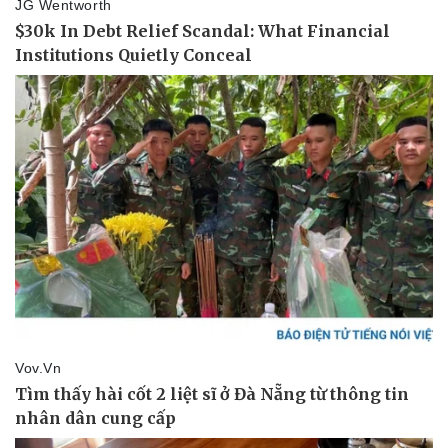
Thể thao
Ô tô - Xe máy
Bóng đá
Ô tô
Lịch thi đấu bóng đá
Xe máy
Thế giới thể thao
Tư vấn
eSports
Hậu trường