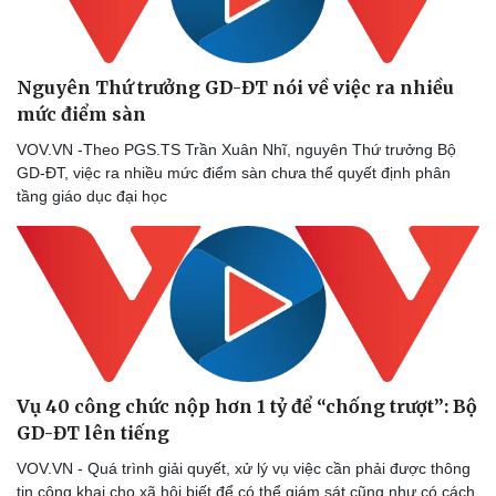
Nguyên Thứ trưởng GD-ĐT nói về việc ra nhiều
mức điểm sàn
VOV.VN -Theo PGS.TS Trần Xuân Nhĩ, nguyên Thứ trưởng Bộ
GD-ĐT, việc ra nhiều mức điểm sàn chưa thể quyết định phân
tầng giáo dục đại học
Sức khỏe
Đời sống
Vụ 40 công chức nộp hơn 1 tỷ để “chống trượt”: Bộ
Dinh dưỡng - món ngon
Nhà đẹp
Cây thuốc
Blog
GD-ĐT lên tiếng
Sản phụ khoa
Tình yêu - Gia đình
VOV.VN - Quá trình giải quyết, xử lý vụ việc cần phải được thông
Nhi khoa
tin công khai cho xã hội biết để có thể giám sát cũng như có cách