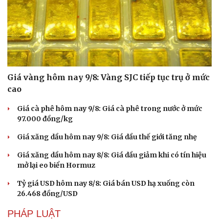
Giá vàng hôm nay 9/8: Vàng SJC tiếp tục trụ ở mức
cao
Giá cà phê hôm nay 9/8: Giá cà phê trong nước ở mức
97.000 đồng/kg
Giá xăng dầu hôm nay 9/8: Giá dầu thế giới tăng nhẹ
Văn hóa
Giải trí
Giá xăng dầu hôm nay 8/8: Giá dầu giảm khi có tín hiệu
Sân khấu - Điện ảnh
Nghệ sĩ
mở lại eo biển Hormuz
Văn học
Thời trang
Âm nhạc
Sao Việt
Tỷ giá USD hôm nay 8/8: Giá bán USD hạ xuống còn
Di sản
26.468 đồng/USD
PHÁP LUẬT