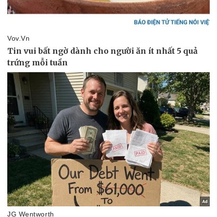
Vụ án
Vũ khí
Tin nóng
Việt Nam
Tư vấn luật
Phân tích