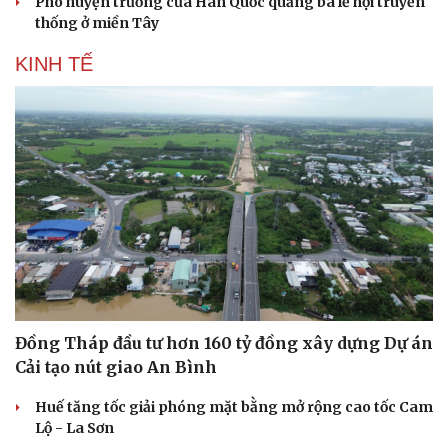
Phó huyện trưởng của Hàn Quốc quảng bá lễ hội truyền
thống ở miền Tây
KINH TẾ
Sức khỏe
Đời sống
Dinh dưỡng - món ngon
Nhà đẹp
Cây thuốc
Blog
Sản phụ khoa
Tình yêu - Gia đình
Nhi khoa
Nam khoa
Làm đẹp - giảm cân
Phòng mạch online
Ăn sạch sống khỏe
Đồng Tháp đầu tư hơn 160 tỷ đồng xây dựng Dự án
Cải tạo nút giao An Bình
Huế tăng tốc giải phóng mặt bằng mở rộng cao tốc Cam
Lộ - La Sơn