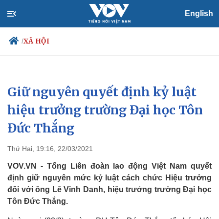
English
XÃ HỘI
/
Giữ nguyên quyết định kỷ luật
Chính trị
Xã hội
Đảng
Tin 24h
hiệu trưởng trường Đại học Tôn
Tổ chức nhân sự
Dự báo thời tiết
Đức Thắng
Quốc hội
Giáo dục
Nhận diện sự thật
Dấu ấn VOV
Việc làm
Thứ Hai, 19:16, 22/03/2021
Biển đảo
VOV.VN - Tổng Liên đoàn lao động Việt Nam quyết
định giữ nguyên mức kỷ luật cách chức Hiệu trưởng
đối với ông Lê Vinh Danh, hiệu trưởng trường Đại học
Tôn Đức Thắng.