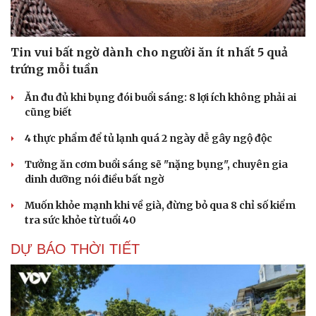
Tin vui bất ngờ dành cho người ăn ít nhất 5 quả
trứng mỗi tuần
Ăn đu đủ khi bụng đói buổi sáng: 8 lợi ích không phải ai
cũng biết
4 thực phẩm để tủ lạnh quá 2 ngày dễ gây ngộ độc
Tưởng ăn cơm buổi sáng sẽ "nặng bụng", chuyên gia
dinh dưỡng nói điều bất ngờ
Muốn khỏe mạnh khi về già, đừng bỏ qua 8 chỉ số kiểm
tra sức khỏe từ tuổi 40
DỰ BÁO THỜI TIẾT