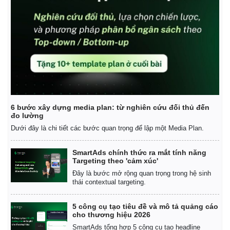
6 bước xây dựng media plan: từ nghiên cứu đối thủ đến
đo lường
Dưới đây là chi tiết các bước quan trọng để lập một Media Plan.
SmartAds chính thức ra mắt tính năng
Targeting theo 'cảm xúc'
Đây là bước mở rộng quan trọng trong hệ sinh
Kinh tế
Thị trường
thái contextual targeting.
Bất động sản
Giá vàng
Khởi nghiệp
Tiêu dùng
5 công cụ tạo tiêu đề và mô tả quảng cáo
Tỷ giá
cho thương hiệu 2026
Chứng khoán
SmartAds tổng hợp 5 công cụ tạo headline