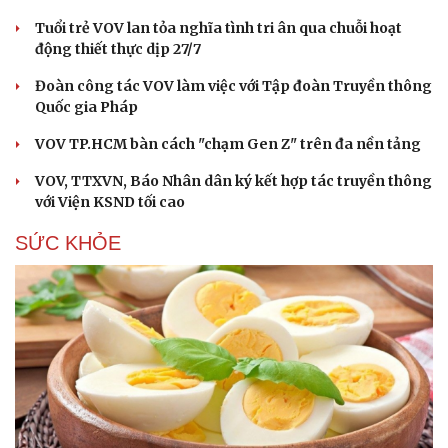
Tuổi trẻ VOV lan tỏa nghĩa tình tri ân qua chuỗi hoạt
động thiết thực dịp 27/7
Đoàn công tác VOV làm việc với Tập đoàn Truyền thông
Quốc gia Pháp
VOV TP.HCM bàn cách "chạm Gen Z" trên đa nền tảng
VOV, TTXVN, Báo Nhân dân ký kết hợp tác truyền thông
với Viện KSND tối cao
SỨC KHỎE