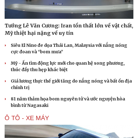
Hạt giống tâm hồn
Tướng Lê Văn Cương: Iran tổn thất lớn về vật chất,
Mỹ thiệt hại nặng về uy tín
Siêu El Nino đe dọa Thái Lan, Malaysia với nắng nóng
cực đoan và “bom mưa”
Mỹ - Ấn tìm động lực mới cho quan hệ song phương,
thúc đẩy thu hẹp khác biệt
Giá lương thực thế giới tăng do nắng nóng và bất ổn địa
chính trị
81 năm thảm họa bom nguyên tử và ước nguyện hòa
bình từ Nagasaki
Ô TÔ - XE MÁY