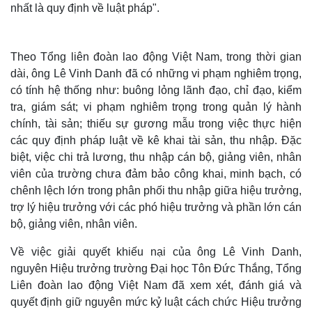
nhất là quy định về luật pháp".
Theo Tổng liên đoàn lao động Việt Nam, trong thời gian
dài, ông Lê Vinh Danh đã có những vi phạm nghiêm trọng,
có tính hệ thống như: buông lỏng lãnh đạo, chỉ đạo, kiểm
tra, giám sát; vi phạm nghiêm trọng trong quản lý hành
chính, tài sản; thiếu sự gương mẫu trong việc thực hiện
các quy định pháp luật về kê khai tài sản, thu nhập. Đặc
biệt, việc chi trả lương, thu nhập cán bộ, giảng viên, nhân
viên của trường chưa đảm bảo công khai, minh bạch, có
chênh lệch lớn trong phân phối thu nhập giữa hiệu trưởng,
Thế giới
Multimedia
trợ lý hiệu trưởng với các phó hiệu trưởng và phần lớn cán
Quan sát
Video
bộ, giảng viên, nhân viên.
Cuộc sống đó đây
Ảnh
Hồ sơ
E-Magazine
Về việc giải quyết khiếu nại của ông Lê Vinh Danh,
Infographic
nguyên Hiệu trưởng trường Đại học Tôn Đức Thắng, Tổng
Liên đoàn lao động Việt Nam đã xem xét, đánh giá và
quyết định giữ nguyên mức kỷ luật cách chức Hiệu trưởng