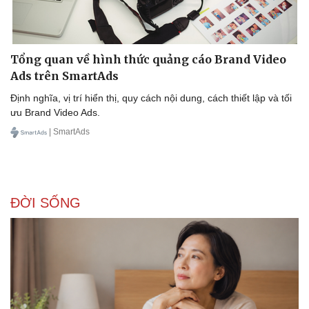
Tổng quan về hình thức quảng cáo Brand Video
Doanh nghiệp
Công nghệ
Ads trên SmartAds
Thông tin doanh nghiệp
Sành điệu
Định nghĩa, vị trí hiển thị, quy cách nội dung, cách thiết lập và tối
Doanh nghiệp 24h
Tin Công nghệ
ưu Brand Video Ads.
Doanh nhân
Trải nghiệm
Vì cộng đồng
Chuyển đổi số
| SmartAds
ĐỜI SỐNG