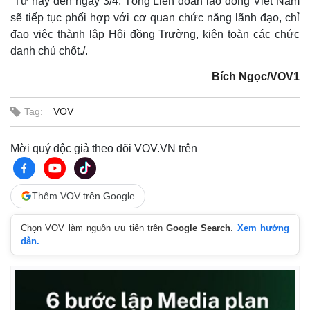
Từ nay đến ngày 3/4, Tổng Liên đoàn lao động Việt Nam
sẽ tiếp tục phối hợp với cơ quan chức năng lãnh đạo, chỉ
đạo việc thành lập Hội đồng Trường, kiện toàn các chức
danh chủ chốt./.
Bích Ngọc/VOV1
Tag:
VOV
Mời quý độc giả theo dõi VOV.VN trên
Thêm VOV trên Google
Chọn VOV làm nguồn ưu tiên trên
Google Search
.
Xem hướng
dẫn.