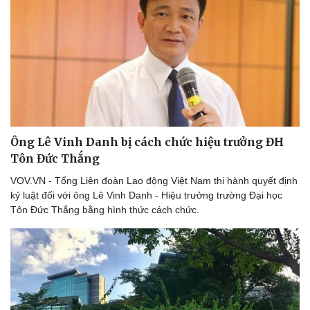
Thể thao
Ô tô - Xe máy
Bóng đá
Ô tô
Lịch thi đấu bóng đá
Xe máy
Thế giới thể thao
Tư vấn
eSports
Hậu trường
Ông Lê Vinh Danh bị cách chức hiệu trưởng ĐH
Tôn Đức Thắng
VOV.VN - Tổng Liên đoàn Lao động Việt Nam thi hành quyết định
kỷ luật đối với ông Lê Vinh Danh - Hiệu trưởng trường Đại học
Tôn Đức Thắng bằng hình thức cách chức.