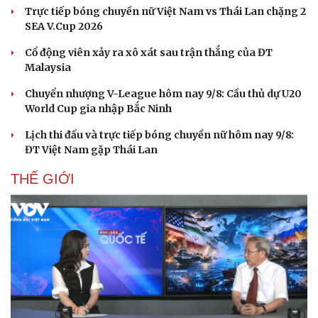
Trực tiếp bóng chuyền nữ Việt Nam vs Thái Lan chặng 2
SEA V.Cup 2026
Cổ động viên xảy ra xô xát sau trận thắng của ĐT
Malaysia
Chuyển nhượng V-League hôm nay 9/8: Cầu thủ dự U20
World Cup gia nhập Bắc Ninh
Lịch thi đấu và trực tiếp bóng chuyền nữ hôm nay 9/8:
ĐT Việt Nam gặp Thái Lan
THẾ GIỚI
Du lịch
Podcast
Tư vấn
Câu chuyện thời sự
Săn Tour
Đọc truyện đêm khuya
check-in
Cửa sổ tình yêu
Kể chuyện cho bé