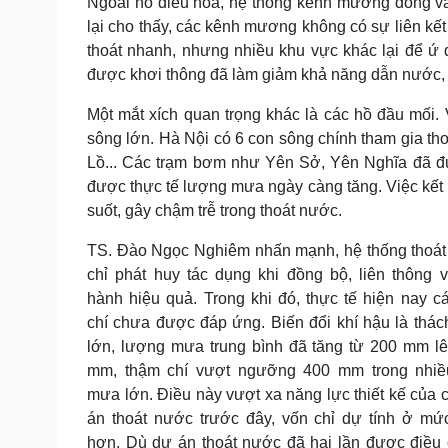
Ngoài hồ điều hòa, hệ thống kênh mương đóng vai 
lại cho thấy, các kênh mương không có sự liên kết 
thoát nhanh, nhưng nhiều khu vực khác lại để ứ 
được khơi thông đã làm giảm khả năng dẫn nước, 
Một mắt xích quan trọng khác là các hồ đầu mối
sông lớn. Hà Nội có 6 con sông chính tham gia th
Lồ... Các trạm bơm như Yên Sở, Yên Nghĩa đã đư
được thực tế lượng mưa ngày càng tăng. Việc kết
suốt, gây chậm trễ trong thoát nước.
TS. Đào Ngọc Nghiêm nhấn mạnh, hệ thống thoá
chỉ phát huy tác dụng khi đồng bộ, liên thông 
hành hiệu quả. Trong khi đó, thực tế hiện nay cá
chí chưa được đáp ứng. Biến đổi khí hậu là thác
lớn, lượng mưa trung bình đã tăng từ 200 mm l
mm, thậm chí vượt ngưỡng 400 mm trong nhiề
mưa lớn. Điều này vượt xa năng lực thiết kế của 
án thoát nước trước đây, vốn chỉ dự tính ở mứ
hơn. Dù dự án thoát nước đã hai lần được điều 