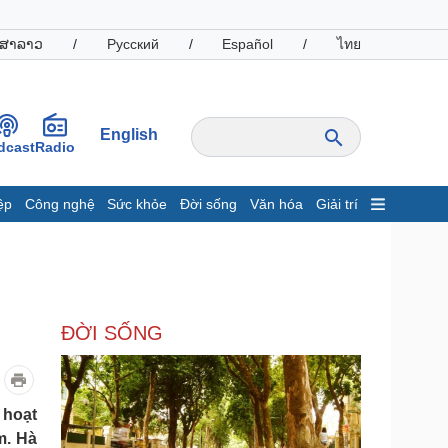
ສາລາວ
/
Русский
/
Español
/
ไทย
English
dcast
Radio
ệp
Công nghệ
Sức khỏe
Đời sống
Văn hóa
Giải trí
inh tế
Thị trường
ất động sản
Giá vàng
hởi nghiệp
Tiêu dùng
Tỷ giá
ĐỜI SỐNG
Chứng khoán
Giá cà phê
oanh nghiệp
Công nghệ
 hoạt
m. Hà
hông tin doanh nghiệp
Sành điệu