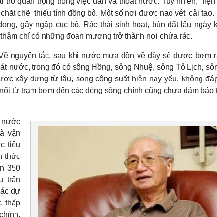
trò quan trọng trong việc dẫn và thoát nước. Tuy nhiên, hiện 
chặt chẽ, thiếu tính đồng bộ. Một số nơi được nạo vét, cải tạo
đọng, gây ngập cục bộ. Rác thải sinh hoạt, bùn đất lâu ngày 
thậm chí có những đoạn mương trở thành nơi chứa rác.
. Về nguyên tắc, sau khi nước mưa dồn về đây sẽ được bơm r
oát nước, trong đó có sông Hồng, sông Nhuệ, sông Tô Lịch, sô
ợc xây dựng từ lâu, song công suất hiện nay yếu, không đá
 nối từ trạm bơm đến các dòng sông chính cũng chưa đảm bảo 
t nước
và vận
c tiêu
h thức
ên 350
u trận
các dự
c thấp
chỉnh,