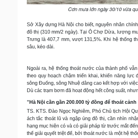
Cơn mưa lớn ngày 30/10 vừa qu
Sở Xây dựng Hà Nội cho biết, nguyên nhân chính
đô thị (310 mm/2 ngày). Tại Ô Chợ Dừa, lượng mư
Trưng là 407,7 mm, vượt 131,5%. Khi hệ thống t
sâu, kéo dài.
Ngoài ra, hệ thống thoát nước của thành phố vẫn 
theo quy hoạch chậm triển khai, khiến năng lực
sông Đuống, sông Nhuệ dâng cao kết hợp với việc m
Dù các trạm bơm đã hoạt động hết công suất, nhưng
“Hà Nội cần gần 200.000 tỷ đồng để thoát cảnh
TS. KTS. Đào Ngọc Nghiêm, Phó Chủ tịch Hội Quy h
ách tắc thoát lũ và ngập úng đô thị, cần nhìn n
hạng mục hiện có và có giải pháp từ trước mắt đến
thể giải quyết triệt để, bởi thoát nước là một hệ th