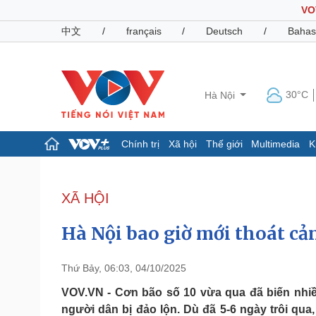
VO
中文
/
français
/
Deutsch
/
Bahas
30°C
Hà Nội
Chính trị
Xã hội
Thế giới
Multimedia
K
Chính trị
Xã hội
Đảng
Tin 24h
XÃ HỘI
Tổ chức nhân sự
Dự báo thời tiết
Quốc hội
Giáo dục
Hà Nội bao giờ mới thoát cả
Nhận diện sự thật
Dấu ấn VOV
Việc làm
Biển đảo
Thứ Bảy, 06:03, 04/10/2025
Pháp luật
Quân sự - Quốc phòng
VOV.VN - Cơn bão số 10 vừa qua đã biến nhiều
người dân bị đảo lộn. Dù đã 5-6 ngày trôi q
Vụ án
Vũ khí