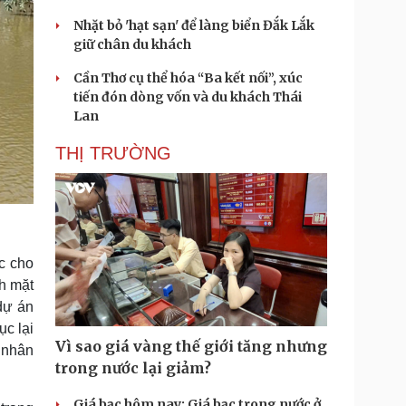
Nhặt bỏ 'hạt sạn' để làng biển Đắk Lắk
giữ chân du khách
Cần Thơ cụ thể hóa “Ba kết nối”, xúc
tiến đón dòng vốn và du khách Thái
Lan
THỊ TRƯỜNG
ực cho
ch mặt
 dự án
c lại
Vì sao giá vàng thế giới tăng nhưng
n nhân
trong nước lại giảm?
Giá bạc hôm nay: Giá bạc trong nước ở