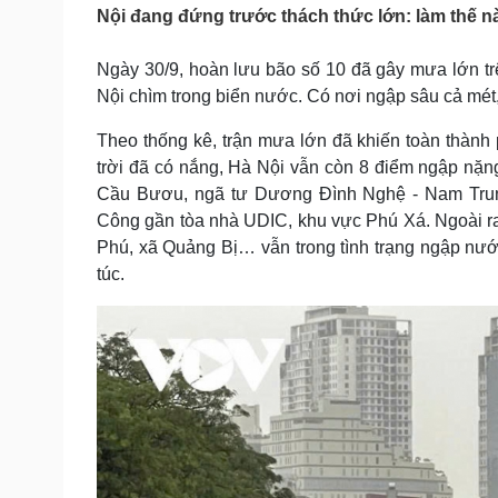
Tin nóng
Việt Nam
Nội đang đứng trước thách thức lớn: làm thế n
Tư vấn luật
Phân tích
Ngày 30/9, hoàn lưu bão số 10 đã gây mưa lớn tr
Nội chìm trong biển nước. Có nơi ngập sâu cả mét
Sức khỏe
Đời sống
Theo thống kê, trận mưa lớn đã khiến toàn thành 
Dinh dưỡng - món ngon
Nhà đẹp
trời đã có nắng, Hà Nội vẫn còn 8 điểm ngập nặn
Cây thuốc
Blog
Cầu Bươu, ngã tư Dương Đình Nghệ - Nam Trun
Sản phụ khoa
Tình yêu - Gia đình
Công gần tòa nhà UDIC, khu vực Phú Xá. Ngoài r
Nhi khoa
Nam khoa
Phú, xã Quảng Bị… vẫn trong tình trạng ngập nước.
Làm đẹp - giảm cân
túc.
Phòng mạch online
Ăn sạch sống khỏe
Cải chính