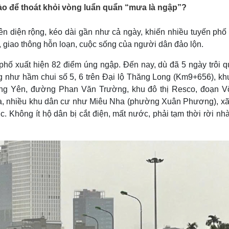
Lịch thi đấu bóng đá
Xe máy
ào để thoát khỏi vòng luẩn quẩn “mưa là ngập”?
Thế giới thể thao
Tư vấn
eSports
V
ên diện rộng, kéo dài gần như cả ngày, khiến nhiều tuyến phố
Hậu trường
, giao thông hỗn loạn, cuộc sống của người dân đảo lộn.
Văn hóa
Giải trí
D
phố xuất hiện 82 điểm úng ngập. Đến nay, dù đã 5 ngày trôi q
Sân khấu - Điện ảnh
Nghệ sĩ
g như hầm chui số 5, 6 trên Đại lộ Thăng Long (Km9+656), kh
Văn học
Thời trang
g Yên, đường Phan Văn Trường, khu đô thị Resco, đoạn V
Âm nhạc
Sao Việt
c
a, nhiều khu dân cư như Miêu Nha (phường Xuân Phương), xã
Di sản
 Không ít hộ dân bị cắt điện, mất nước, phải tạm thời rời nhà