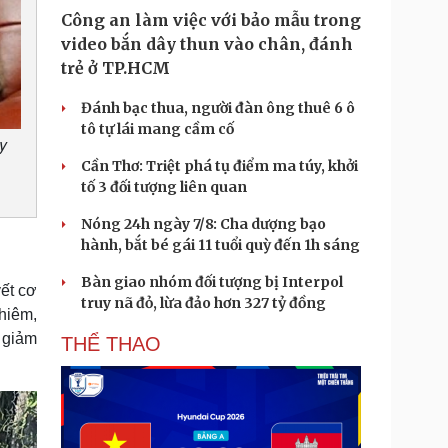
Công an làm việc với bảo mẫu trong
video bắn dây thun vào chân, đánh
trẻ ở TP.HCM
Đánh bạc thua, người đàn ông thuê 6 ô
tô tự lái mang cầm cố
y
Cần Thơ: Triệt phá tụ điểm ma túy, khởi
tố 3 đối tượng liên quan
Nóng 24h ngày 7/8: Cha dượng bạo
hành, bắt bé gái 11 tuổi quỳ đến 1h sáng
Bàn giao nhóm đối tượng bị Interpol
ết cơ
truy nã đỏ, lừa đảo hơn 327 tỷ đồng
ghiêm,
ể giảm
THỂ THAO