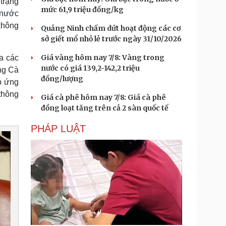
trạng
mức 61,9 triệu đồng/kg
, nước
không
Quảng Ninh chấm dứt hoạt động các cơ
sở giết mổ nhỏ lẻ trước ngày 31/10/2026
Giá vàng hôm nay 7/8: Vàng trong
a các
nước có giá 139,2-142,2 triệu
ng Cà
đồng/lượng
p ứng
thông
Giá cà phê hôm nay 7/8: Giá cà phê
đồng loạt tăng trên cả 2 sàn quốc tế
PHÁP LUẬT