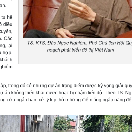
an.
 tu hệ
ồ điều
xuyên,
n. Các
TS. KTS. Đào Ngọc Nghiêm, Phó Chủ tịch Hội Qu
g, lại
hoạch phát triển đô thị Việt Nam
ù hợp.
khách
Nghiêm
ập, trong đó có những dự án trọng điểm được kỳ vọng giải quy
u dự án không triển khai được hoặc bị chậm tiến độ. Theo TS. N
 ứng cứu ngắn hạn, xử lý kịp thời những điểm úng ngập nặng đ