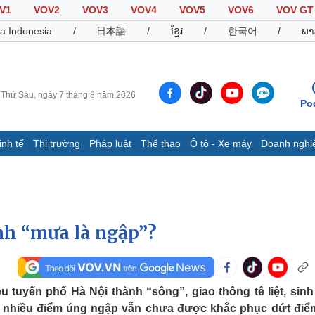
V1
VOV2
VOV3
VOV4
VOV5
VOV6
VOV GT
a Indonesia
/
日本語
/
ខ្មែរ
/
한국어
/
ພາ
Thứ Sáu, ngày 7 tháng 8 năm 2026
Po
inh tế
Thị trường
Pháp luật
Thể thao
Ô tô - Xe máy
Doanh nghi
Thế giới
Multimedia
K
Quan sát
Video
B
Cuộc sống đó đây
Ảnh
K
Hồ sơ
E-Magazine
nh “mưa là ngập”?
Infographic
Thể thao
Ô tô - Xe máy
D
 tuyến phố Hà Nội thành “sông”, giao thông tê liệt, sinh
ua, nhiều điểm úng ngập vẫn chưa được khắc phục dứt điể
Bóng đá
Ô tô
T