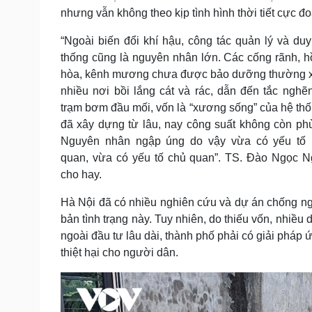
nhưng vẫn không theo kịp tình hình thời tiết cực đo
“Ngoài biến đổi khí hậu, công tác quản lý và duy
thống cũng là nguyên nhân lớn. Các cống rãnh, h
hòa, kênh mương chưa được bảo dưỡng thường 
nhiều nơi bồi lắng cát và rác, dẫn đến tắc nghẽ
trạm bơm đầu mối, vốn là “xương sống” của hệ thốn
đã xây dựng từ lâu, nay công suất không còn ph
Nguyên nhân ngập úng do vậy vừa có yếu tố 
quan, vừa có yếu tố chủ quan”. TS. Đào Ngọc 
cho hay.
Hà Nội đã có nhiều nghiên cứu và dự án chống ng
bản tình trạng này. Tuy nhiên, do thiếu vốn, nhiề
ngoài đầu tư lâu dài, thành phố phải có giải pháp
thiệt hại cho người dân.