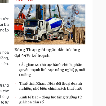
 nước
ai Bà
 ngập
Đồng Tháp giải ngân đầu tư công
u hòa
đạt 44% kế hoạch
Hồng,
nhiên.
Cắt giảm 40 thủ tục hành chính, phân
quyền mạnh lĩnh vực nông nghiệp, môi
trường
Thuế tỉnh Khánh Hòa đối thoại doanh
trạng
nghiệp, phổ biến chính sách thuế mới
a các
 không
Kinh tế Bạc - động lực tăng trưởng từ
già hóa dân số
 tố tự