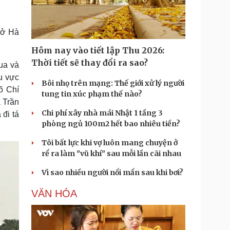
Doanh nghiệp 24h
Tin Công nghệ
Doanh nhân
Trải nghiệm
ì cộng đồng
Chuyển đổi số
 ở Hà
Hôm nay vào tiết lập Thu 2026:
u lịch
Podcast
Thời tiết sẽ thay đổi ra sao?
ua và
Tư vấn
Câu chuyện thời sự
u vực
Săn Tour
Đọc truyện đêm khuya
Bôi nhọ trên mạng: Thế giới xử lý người
õ Chí
heck-in
Cửa sổ tình yêu
tung tin xúc phạm thế nào?
 Trần
Kể chuyện cho bé
Chi phí xây nhà mái Nhật 1 tầng 3
Hạt giống tâm hồn
 đi tá
phòng ngủ 100m2 hết bao nhiêu tiền?
Tôi bất lực khi vợ luôn mang chuyện ở
rể ra làm "vũ khí" sau mỗi lần cãi nhau
Vì sao nhiều người nổi mẩn sau khi bơi?
VĂN HÓA