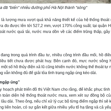
a đã "biến" nhiều đường phố Hà Nội thành "sông"
 là lượng mưa vượt quá khả năng thiết kế của hệ thống thoát
a đo được lên tới 527,2 mm, vượt 170% công suất; tại quận H
hoát nước quá tải, nước mưa dồn về các điểm trũng thấp, gây
đang trong quá trình đầu tư, nhiều công trình đầu mối, hồ điề
 điều tiết chưa được phát huy. Bên cạnh đó, mực nước sông 
ột số hồ thủy điện xả lũ cũng khiến nước không thể thoát tự 
 vẫn không đủ để giải tỏa tình trạng ngập úng kéo dài.
 ngập úng”
oạch phát triển đô thị Việt Nam cho rằng, để khắc phục tình 
hận toàn diện hệ thống thoát nước mưa, xem xét sự đồng bộ củ
 lâu dài. Theo ông, nếu chỉ xử lý cục bộ từng điểm ngập thì sẽ
ống liên hoàn, có sự gắn kết giữa nhiều yếu tố hạ tầng và cả yếu