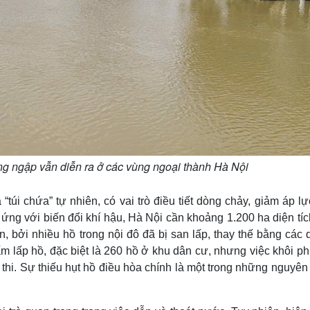
 úng ngập vẫn diễn ra ở các vùng ngoại thành Hà Nội
“túi chứa” tự nhiên, có vai trò điều tiết dòng chảy, giảm áp l
 ứng với biến đổi khí hậu, Hà Nội cần khoảng 1.200 ha diện tí
n, bởi nhiều hồ trong nội đô đã bị san lấp, thay thế bằng các
 lấp hồ, đặc biệt là 260 hồ ở khu dân cư, nhưng việc khôi phụ
 thi. Sự thiếu hụt hồ điều hòa chính là một trong những nguyê