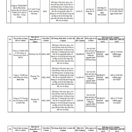
Thế giới
Multimedia
Quan sát
Video
Cuộc sống đó đây
Ảnh
Hồ sơ
E-Magazine
Infographic