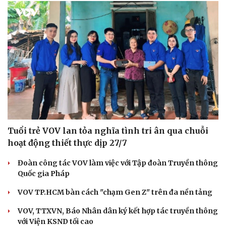
Tuổi trẻ VOV lan tỏa nghĩa tình tri ân qua chuỗi
hoạt động thiết thực dịp 27/7
Đoàn công tác VOV làm việc với Tập đoàn Truyền thông
Quốc gia Pháp
VOV TP.HCM bàn cách "chạm Gen Z" trên đa nền tảng
VOV, TTXVN, Báo Nhân dân ký kết hợp tác truyền thông
với Viện KSND tối cao