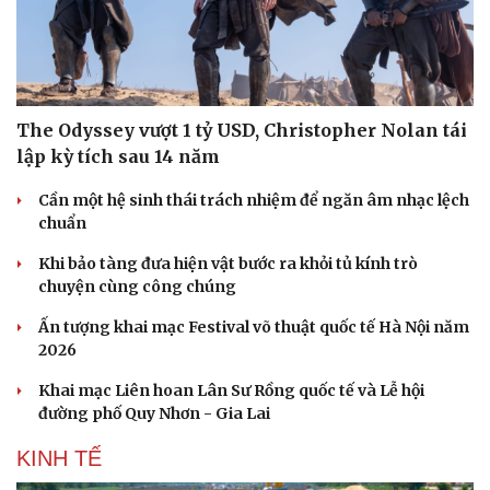
The Odyssey vượt 1 tỷ USD, Christopher Nolan tái
lập kỳ tích sau 14 năm
Sức khỏe
Đời sống
Dinh dưỡng - món ngon
Nhà đẹp
Cần một hệ sinh thái trách nhiệm để ngăn âm nhạc lệch
Cây thuốc
Blog
chuẩn
Sản phụ khoa
Tình yêu - Gia đình
Khi bảo tàng đưa hiện vật bước ra khỏi tủ kính trò
Nhi khoa
chuyện cùng công chúng
Nam khoa
Làm đẹp - giảm cân
Ấn tượng khai mạc Festival võ thuật quốc tế Hà Nội năm
Phòng mạch online
2026
Ăn sạch sống khỏe
Khai mạc Liên hoan Lân Sư Rồng quốc tế và Lễ hội
đường phố Quy Nhơn - Gia Lai
KINH TẾ