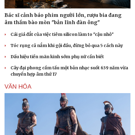
Bác sĩ cảnh báo phim người lớn, rượu bia đang
âm thầm bào mòn "bản lĩnh đàn ông"
Cái giá đắt của việc tiêm silicon làm to "cậu nhỏ"
Tóc rụng cả nắm khi gội đầu, đừng bỏ qua 5 cách này
Dấu hiệu tiền mãn kinh sớm phụ nữ cần biết
Cây đại phong cầm tấu một bản nhạc suốt 639 năm vừa
chuyển hợp âm thứ 17
VĂN HÓA