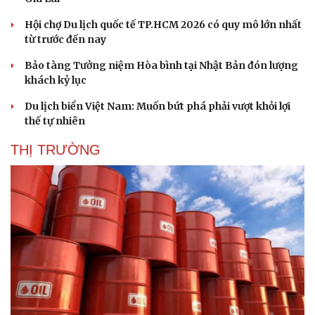
Hội chợ Du lịch quốc tế TP.HCM 2026 có quy mô lớn nhất
từ trước đến nay
Bảo tàng Tưởng niệm Hòa bình tại Nhật Bản đón lượng
khách kỷ lục
Du lịch biển Việt Nam: Muốn bứt phá phải vượt khỏi lợi
thế tự nhiên
THỊ TRƯỜNG
Văn hóa
Giải trí
Sân khấu - Điện ảnh
Nghệ sĩ
Văn học
Thời trang
Âm nhạc
Sao Việt
Di sản