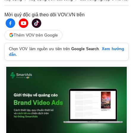
Mời quý độc giả theo dõi VOV.VN trên
Thêm VOV trên Google
Chọn VOV làm nguồn ưu tiên trên
Google Search
.
Xem hướng
dẫn.
Kinh tế
Thị trường
Bất động sản
Giá vàng
Khởi nghiệp
Tiêu dùng
Tỷ giá
Chứng khoán