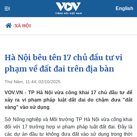
English
XÃ HỘI
/
Hà Nội bêu tên 17 chủ đầu tư vi
Chính trị
Xã hội
Đảng
Tin 24h
phạm về đất đai trên địa bàn
Tổ chức nhân sự
Dự báo thời tiết
Quốc hội
Giáo dục
Thứ Năm, 11:44, 02/10/2025
Nhận diện sự thật
Dấu ấn VOV
Việc làm
VOV.VN - TP Hà Nội vừa công khai 17 chủ đầu tư để
Biển đảo
xảy ra vi phạm pháp luật đất đai do chậm đưa "đất
vàng" vào sử dụng
Sở Nông nghiệp và Môi trường TP Hà Nội vừa công khai
đối với 17 trường hợp vi phạm pháp luật đất đai. Đây là
các dự án đầu tư không đưa đất vào sử dụng trong thời