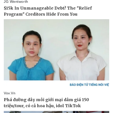
Vụ án
Vũ khí
Tin nóng
Việt Nam
Tư vấn luật
Phân tích