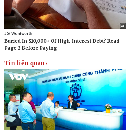
Thể thao
Ô tô - Xe máy
Bóng đá
Ô tô
Lịch thi đấu bóng đá
Xe máy
Thế giới thể thao
Tư vấn
eSports
Hậu trường
Tin liên quan