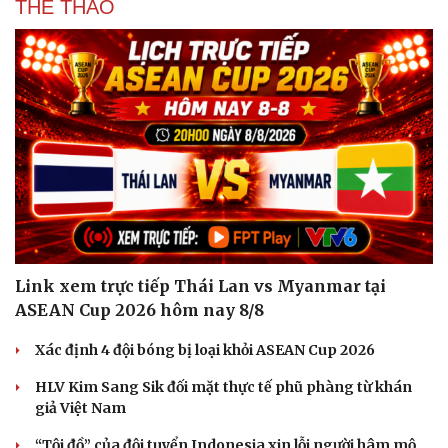
THỂ THAO
Link xem trực tiếp Thái Lan vs Myanmar tại
ASEAN Cup 2026 hôm nay 8/8
Xác định 4 đội bóng bị loại khỏi ASEAN Cup 2026
Du lịch
Podcast
Tư vấn
Câu chuyện thời sự
HLV Kim Sang Sik đối mặt thực tế phũ phàng từ khán
Săn Tour
Đọc truyện đêm khuya
giả Việt Nam
check-in
Cửa sổ tình yêu
Kể chuyện cho bé
“Tội đồ” của đội tuyển Indonesia xin lỗi người hâm mộ