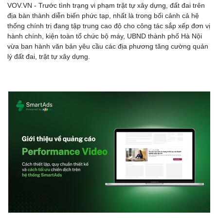
VOV.VN - Trước tình trạng vi phạm trật tự xây dựng, đất đai trên
địa bàn thành diễn biến phức tạp, nhất là trong bối cảnh cả hệ
thống chính trị đang tập trung cao độ cho công tác sắp xếp đơn vị
hành chính, kiện toàn tổ chức bộ máy, UBND thành phố Hà Nội
vừa ban hành văn bản yêu cầu các địa phương tăng cường quản
Doanh nghiệp
Công nghệ
lý đất đai, trật tự xây dựng.
Thông tin doanh nghiệp
Sành điệu
Doanh nghiệp 24h
Tin Công nghệ
Doanh nhân
Trải nghiệm
Vì cộng đồng
Chuyển đổi số