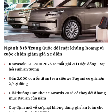
Ngành ô tô Trung Quốc đối mặt khủng hoảng vì
cuộc chiến giảm giá xe điện
Du lịch
Podcast
Tư vấn
Câu chuyện thời sự
Kawasaki KLE 500 2026 ra mắt giá 211 triệu đồng - Sự
Săn Tour
Đọc truyện đêm khuya
hồi sinh ấn tượng
check-in
Cửa sổ tình yêu
Gần 2.000 con ốc titan trên siêu xe Pagani có giá hơn
Kể chuyện cho bé
2,9 tỷ đồng
Hạt giống tâm hồn
Giải thưởng Car Choice Awards 2026 có thay đổi ở hạng
mục Dấu ấn của năm
Quy định mới về xử phạt không dùng ghế an toàn cho