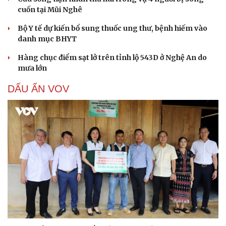
cuốn tại Mũi Nghê
Bộ Y tế dự kiến bổ sung thuốc ung thư, bệnh hiếm vào
danh mục BHYT
Hàng chục điểm sạt lở trên tỉnh lộ 543D ở Nghệ An do
mưa lớn
DẤU ẤN VOV