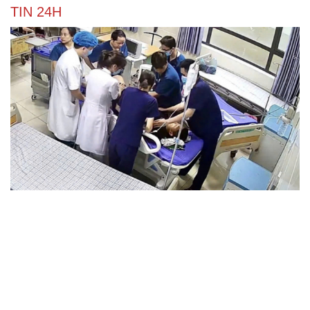
TIN 24H
Sự cố y khoa tại Phú Thọ: Bệnh nhi 8 tuổi tử vong
sau phẫu thuật viêm ruột thừa
UBND xã Hải Hậu, tỉnh Ninh Bình thông báo thu hồi đất
xây dựng hạ tầng khu dân cư
Cứu sống nạn nhân thứ hai trong vụ 4 người bị sóng
cuốn tại Mũi Nghê