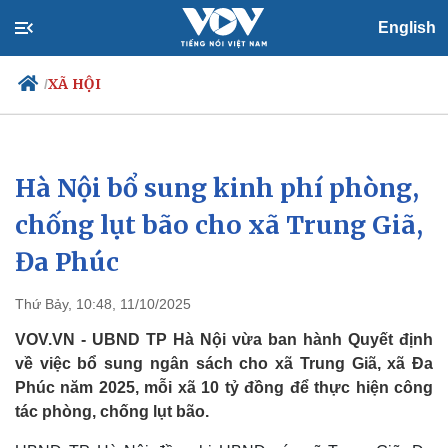
English
XÃ HỘI
/
Hà Nội bổ sung kinh phí phòng,
Chính trị
Xã hội
Đảng
Tin 24h
chống lụt bão cho xã Trung Giã,
Tổ chức nhân sự
Dự báo thời tiết
Đa Phúc
Quốc hội
Giáo dục
Nhận diện sự thật
Dấu ấn VOV
Việc làm
Thứ Bảy, 10:48, 11/10/2025
Biển đảo
VOV.VN - UBND TP Hà Nội vừa ban hành Quyết định
về việc bổ sung ngân sách cho xã Trung Giã, xã Đa
Phúc năm 2025, mỗi xã 10 tỷ đồng để thực hiện công
tác phòng, chống lụt bão.