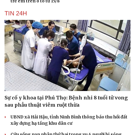
trẻ em trên ô tô từ 15/8
TIN 24H
Sự cố y khoa tại Phú Thọ: Bệnh nhi 8 tuổi tử vong
sau phẫu thuật viêm ruột thừa
UBND xã Hải Hậu, tỉnh Ninh Bình thông báo thu hồi đất
xây dựng hạ tầng khu dân cư
Cứu sống nạn nhân thứ hai trong vụ 4 người bị sóng