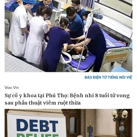
Kinh tế
Thị trường
Bất động sản
Giá vàng
Khởi nghiệp
Tiêu dùng
Tỷ giá
Chứng khoán
Giá cà phê