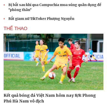
Bị bắt sau khi qua Campuchia mua súng quân dụng để
"phòng thân"
Bắt giam nữ TikToker Phượng Nguyễn
THỂ THAO
Văn hóa
Giải trí
Sân khấu - Điện ảnh
Nghệ sĩ
Văn học
Thời trang
Âm nhạc
Sao Việt
Di sản
Kết quả bóng đá Việt Nam hôm nay 8/8: Phong
Phú Hà Nam vô địch