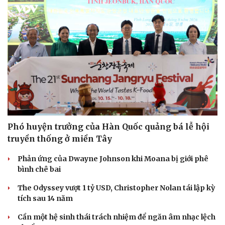
Doanh nghiệp
Công nghệ
Thông tin doanh nghiệp
Sành điệu
Doanh nghiệp 24h
Tin Công nghệ
Doanh nhân
Trải nghiệm
Vì cộng đồng
Chuyển đổi số
Phó huyện trưởng của Hàn Quốc quảng bá lễ hội
truyền thống ở miền Tây
Phản ứng của Dwayne Johnson khi Moana bị giới phê
bình chê bai
The Odyssey vượt 1 tỷ USD, Christopher Nolan tái lập kỳ
tích sau 14 năm
Cần một hệ sinh thái trách nhiệm để ngăn âm nhạc lệch