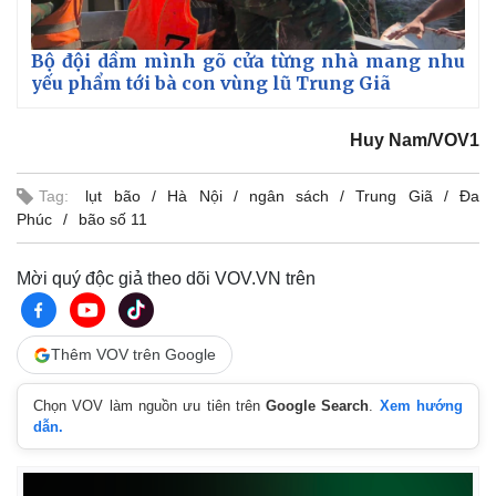
Bộ đội dầm mình gõ cửa từng nhà mang nhu
yếu phẩm tới bà con vùng lũ Trung Giã
Huy Nam/VOV1
Tag:
lụt bão
Hà Nội
ngân sách
Trung Giã
Đa
Phúc
bão số 11
Mời quý độc giả theo dõi VOV.VN trên
Thế giới
Multimedia
Quan sát
Video
Cuộc sống đó đây
Ảnh
Thêm VOV trên Google
Hồ sơ
E-Magazine
Infographic
Chọn VOV làm nguồn ưu tiên trên
Google Search
.
Xem hướng
dẫn.