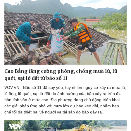
Cao Bằng tăng cường phòng, chống mưa lũ, lũ
quét, sạt lở đất từ bão số 11
VOV.VN - Bão số 11 đã suy yếu, tuy nhiên nguy cơ xảy ra mưa lũ,
lũ ống, lũ quét, sạt lở đất do ảnh hưởng của bão xảy ra trên địa
bàn tỉnh vẫn ở mức cao. Địa phương đang chủ động triển khai
các giải pháp ứng phó với mưa lớn dự báo kéo dài, nhằm hạn
chế tối đa thiệt hại về người và tài sản do bão gây ra.