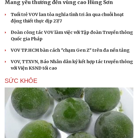
Mang yêu thương đến vùng cao Hùng Sơn
Tuổi trẻ VOV lan tỏa nghĩa tình tri ân qua chuỗi hoạt
động thiết thực dịp 27/7
Đoàn công tác VOV làm việc với Tập đoàn Truyền thông
Quốc gia Pháp
VOV TP.HCM bàn cách "chạm Gen Z" trên đa nền tảng
VOV, TTXVN, Báo Nhân dân ký kết hợp tác truyền thông
với Viện KSND tối cao
SỨC KHỎE
Cải chính