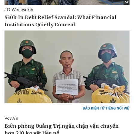
Pháp luật
Quân sự - Quốc phòng
Vụ án
Vũ khí
Tin nóng
Việt Nam
Tư vấn luật
Phân tích