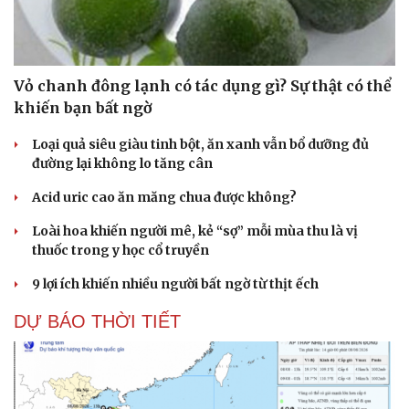
Vỏ chanh đông lạnh có tác dụng gì? Sự thật có thể
khiến bạn bất ngờ
Loại quả siêu giàu tinh bột, ăn xanh vẫn bổ dưỡng đủ
đường lại không lo tăng cân
Acid uric cao ăn măng chua được không?
Loài hoa khiến người mê, kẻ “sợ” mỗi mùa thu là vị
thuốc trong y học cổ truyền
9 lợi ích khiến nhiều người bất ngờ từ thịt ếch
DỰ BÁO THỜI TIẾT