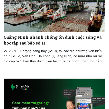
Thế giới thể thao
Tư vấn
eSports
Hậu trường
Quảng Ninh nhanh chóng ổn định cuộc sống và
học tập sau bão số 11
VOV.VN - Từ rạng sáng nay (6/10), tại các địa phương ven biển
như Cô Tô, Vân Đồn, Hạ Long (Quảng Ninh) có mưa nhỏ rải rác,
gió cấp 6-7. Đến thời điểm hiện tại, mưa đã ngớt, trời hửng nắng.