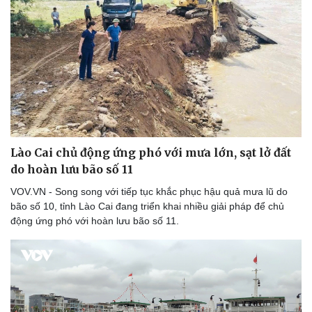
Lào Cai chủ động ứng phó với mưa lớn, sạt lở đất
do hoàn lưu bão số 11
VOV.VN - Song song với tiếp tục khắc phục hậu quả mưa lũ do
bão số 10, tỉnh Lào Cai đang triển khai nhiều giải pháp để chủ
động ứng phó với hoàn lưu bão số 11.
Thể thao
Ô tô - Xe máy
Bóng đá
Ô tô
Lịch thi đấu bóng đá
Xe máy