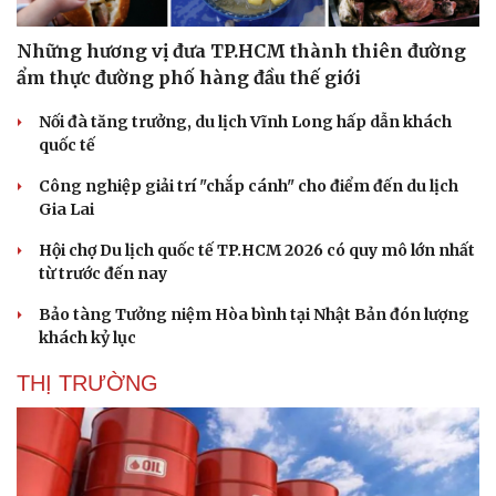
Những hương vị đưa TP.HCM thành thiên đường
Sức khỏe
Đời sống
ẩm thực đường phố hàng đầu thế giới
Dinh dưỡng - món ngon
Nhà đẹp
Cây thuốc
Blog
Nối đà tăng trưởng, du lịch Vĩnh Long hấp dẫn khách
Sản phụ khoa
Tình yêu - Gia đình
quốc tế
Nhi khoa
Nam khoa
Công nghiệp giải trí "chắp cánh" cho điểm đến du lịch
Làm đẹp - giảm cân
Gia Lai
Phòng mạch online
Hội chợ Du lịch quốc tế TP.HCM 2026 có quy mô lớn nhất
Ăn sạch sống khỏe
từ trước đến nay
Bảo tàng Tưởng niệm Hòa bình tại Nhật Bản đón lượng
khách kỷ lục
THỊ TRƯỜNG