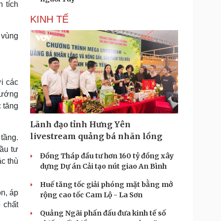
 tích
KINH TẾ
 vùng
ới các
 hướng
 tăng
Lãnh đạo tỉnh Hưng Yên
livestream quảng bá nhãn lồng
tầng.
ầu tư
Đồng Tháp đầu tư hơn 160 tỷ đồng xây
ặc thù
dựng Dự án Cải tạo nút giao An Bình
Huế tăng tốc giải phóng mặt bằng mở
n, áp
rộng cao tốc Cam Lộ - La Sơn
 chất
Quảng Ngãi phấn đấu đưa kinh tế số