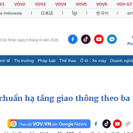
V1
VOV2
VOV3
VOV4
VOV5
VOV6
VOV GT
a Indonesia
/
日本語
/
ខ្មែរ
/
한국어
/
ພາ
Chủ Nhật, ngày 9 tháng 8 năm 2026
Po
inh tế
Thị trường
Pháp luật
Thể thao
Ô tô - Xe máy
Doanh nghi
Thế giới
Multimedia
K
Quan sát
Video
B
Cuộc sống đó đây
Ảnh
K
Hồ sơ
E-Magazine
 chuẩn hạ tầng giao thông theo ba 
Infographic
Thể thao
Ô tô - Xe máy
D
Bóng đá
Ô tô
T