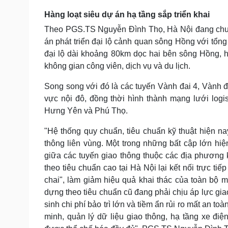
Hàng loạt siêu dự án hạ tầng sắp triển khai
Theo PGS.TS Nguyễn Đình Thọ, Hà Nội đang chuẩn 
án phát triển đại lộ cảnh quan sông Hồng với tổ
đại lộ dài khoảng 80km dọc hai bên sông Hồng, 
không gian công viên, dịch vụ và du lịch.
Song song với đó là các tuyến Vành đai 4, Vành đa
vực nội đô, đồng thời hình thành mạng lưới logi
Hưng Yên và Phú Thọ.
"Hệ thống quy chuẩn, tiêu chuẩn kỹ thuật hiện n
thông liên vùng. Một trong những bất cập lớn hiện
giữa các tuyến giao thông thuộc các địa phương
theo tiêu chuẩn cao tại Hà Nội lại kết nối trực tiế
chai", làm giảm hiệu quả khai thác của toàn bộ
dựng theo tiêu chuẩn cũ đang phải chịu áp lực gi
sinh chi phí bảo trì lớn và tiềm ẩn rủi ro mất an to
minh, quản lý dữ liệu giao thông, hạ tầng xe đi