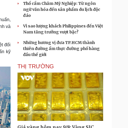
Thổ cẩm Chăm Mỹ Nghiệp: Từ ngôn
ngữ văn hóa đến sản phẩm du lịch độc
đáo
huẩn,
Vì sao lượng khách Philippines đến Việt
inh và
Nam tăng trưởng vượt bậc?
Những hương vị đưa TP.HCM thành
ệt đối
thiên đường ẩm thực đường phố hàng
uẩn kỹ
đầu thế giới
THỊ TRƯỜNG
Giá vàng hôm nay 9/8: Vàng SJC