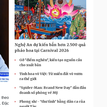
Nghệ An dự kiến bắn hơn 2.500 quả
pháo hoa tại Carnival 2026
Gỡ "điểm nghẽn", kiến tạo nguồn cầu
cho xuất bản
Tinh hoa võ Việt: Từ miền đất võ vươn
ra thế giới
“Spider-Man: Brand New Day” dẫn đầu
doanh số phòng vé Mỹ
 theo
Phong slư - “thư tình” bằng dân ca của
ế. Đặc
người Tày