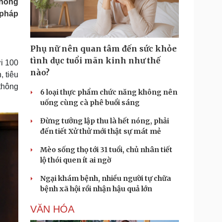
thống
Doanh nghiệp 24h
Tin Công nghệ
 pháp
Doanh nhân
Trải nghiệm
ì cộng đồng
Chuyển đổi số
Phụ nữ nên quan tâm đến sức khỏe
u lịch
Podcast
tình dục tuổi mãn kinh như thế
i 100
Tư vấn
Câu chuyện thời sự
nào?
, tiêu
Săn Tour
Đọc truyện đêm khuya
thông
heck-in
Cửa sổ tình yêu
6 loại thực phẩm chức năng không nên
Kể chuyện cho bé
uống cùng cà phê buổi sáng
Hạt giống tâm hồn
Đừng tưởng lập thu là hết nóng, phải
đến tiết Xử thử mới thật sự mát mẻ
Mèo sống thọ tới 31 tuổi, chủ nhân tiết
lộ thói quen ít ai ngờ
Ngại khám bệnh, nhiều người tự chữa
bệnh xã hội rồi nhận hậu quả lớn
VĂN HÓA