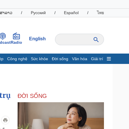
ສາລາວ
/
Русский
/
Español
/
ไทย
English
dcast
Radio
ệp
Công nghệ
Sức khỏe
Đời sống
Văn hóa
Giải trí
inh tế
Thị trường
ất động sản
Giá vàng
hởi nghiệp
Tiêu dùng
Tỷ giá
trụ
ĐỜI SỐNG
Chứng khoán
Giá cà phê
oanh nghiệp
Công nghệ
hông tin doanh nghiệp
Sành điệu