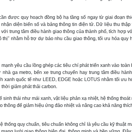
ần được quy hoạch đồng bộ hạ tầng số ngay từ giai đoạn thiế
hận diện biển số và bảng thông tin điện tử. Dữ liệu thu thập 
 với trung tâm điều hành giao thông của thành phố, tích hợp v
 thị" nhằm hỗ trợ dự báo nhu cầu giao thông, tối ưu hóa quy 
 mạnh yêu cầu lồng ghép các tiêu chí phát triển xanh vào toàn
ư nhà ga metro, bến xe trung chuyển hay trung tâm điều hành
rình xanh quốc tế như LEED, EDGE hoặc LOTUS nhằm tối ưu h
thời giảm phát thải carbon.
ế sinh thái như mái xanh, vật liệu phản xạ nhiệt, hệ thống thoá
o thông để giảm hiệu ứng đảo nhiệt và nâng cao khả năng thíc
 thống quy chuẩn, tiêu chuẩn không chỉ là yêu cầu kỹ thuật m
 mạng lưới giao thông hiện đại, thông minh và bền vững. Đây 