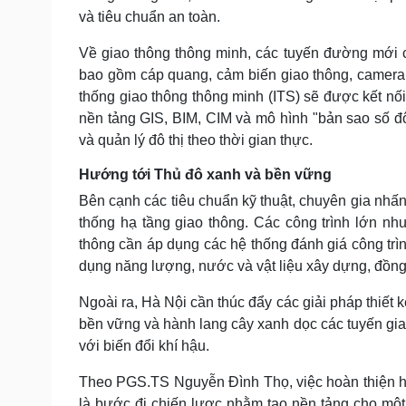
và tiêu chuẩn an toàn.
Về giao thông thông minh, các tuyến đường mới c
bao gồm cáp quang, cảm biến giao thông, camera n
thống giao thông thông minh (ITS) sẽ được kết nối
nền tảng GIS, BIM, CIM và mô hình "bản sao số đô
và quản lý đô thị theo thời gian thực.
Hướng tới Thủ đô xanh và bền vững
Bên cạnh các tiêu chuẩn kỹ thuật, chuyên gia nhấn
thống hạ tầng giao thông. Các công trình lớn nh
thông cần áp dụng các hệ thống đánh giá công t
dụng năng lượng, nước và vật liệu xây dựng, đồng 
Ngoài ra, Hà Nội cần thúc đẩy các giải pháp thiết k
bền vững và hành lang cây xanh dọc các tuyến gia
với biến đổi khí hậu.
Theo PGS.TS Nguyễn Đình Thọ, việc hoàn thiện hệ
là bước đi chiến lược nhằm tạo nền tảng cho một