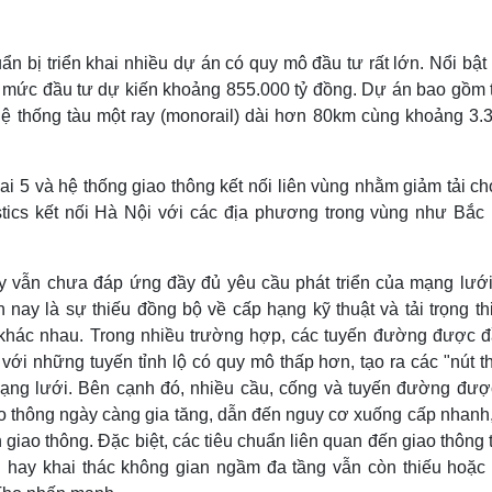
bị triển khai nhiều dự án có quy mô đầu tư rất lớn. Nổi bật 
ng mức đầu tư dự kiến khoảng 855.000 tỷ đồng. Dự án bao gồm 
hệ thống tàu một ray (monorail) dài hơn 80km cùng khoảng 3.
i 5 và hệ thống giao thông kết nối liên vùng nhằm giảm tải c
stics kết nối Hà Nội với các địa phương trong vùng như Bắc 
ay vẫn chưa đáp ứng đầy đủ yêu cầu phát triển của mạng lưới
 nay là sự thiếu đồng bộ về cấp hạng kỹ thuật và tải trọng th
 khác nhau. Trong nhiều trường hợp, các tuyến đường được đ
p với những tuyến tỉnh lộ có quy mô thấp hơn, tạo ra các "nút t
 mạng lưới. Bên cạnh đó, nhiều cầu, cống và tuyến đường đượ
ao thông ngày càng gia tăng, dẫn đến nguy cơ xuống cấp nhanh,
àn giao thông. Đặc biệt, các tiêu chuẩn liên quan đến giao thông
ện hay khai thác không gian ngầm đa tầng vẫn còn thiếu hoặc