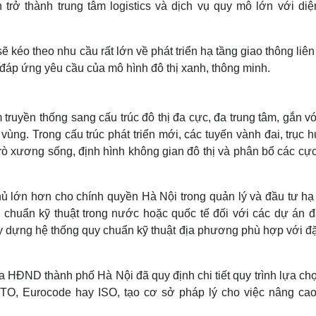
rở thành trung tâm logistics và dịch vụ quy mô lớn với diện
éo theo nhu cầu rất lớn về phát triển hạ tầng giao thông liên
à đáp ứng yêu cầu của mô hình đô thị xanh, thông minh.
truyền thống sang cấu trúc đô thị đa cực, đa trung tâm, gắn v
 vùng. Trong cấu trúc phát triển mới, các tuyến vành đai, trục
ò xương sống, định hình không gian đô thị và phân bổ các cực
ủ lớn hơn cho chính quyền Hà Nội trong quản lý và đầu tư hạ 
chuẩn kỹ thuật trong nước hoặc quốc tế đối với các dự án đ
ây dựng hệ thống quy chuẩn kỹ thuật địa phương phù hợp với đ
HĐND thành phố Hà Nội đã quy định chi tiết quy trình lựa chọ
HTO, Eurocode hay ISO, tạo cơ sở pháp lý cho việc nâng cao