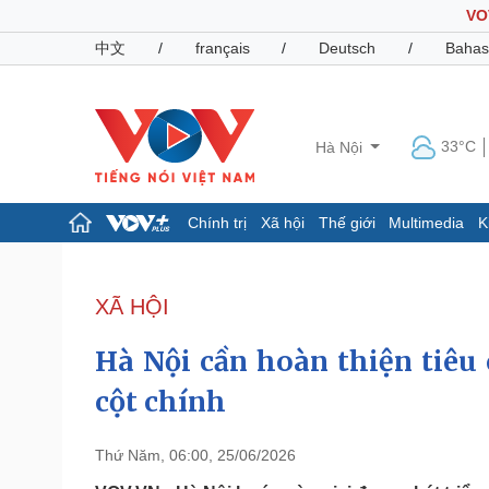
VO
中文
/
français
/
Deutsch
/
Bahas
33°C
Hà Nội
Chính trị
Xã hội
Thế giới
Multimedia
K
Chính trị
Xã hội
Đảng
Tin 24h
XÃ HỘI
Tổ chức nhân sự
Dự báo thời tiết
Quốc hội
Giáo dục
Hà Nội cần hoàn thiện tiêu
Nhận diện sự thật
Dấu ấn VOV
Việc làm
cột chính
Biển đảo
Pháp luật
Quân sự - Quốc phòng
Thứ Năm, 06:00, 25/06/2026
Vụ án
Vũ khí