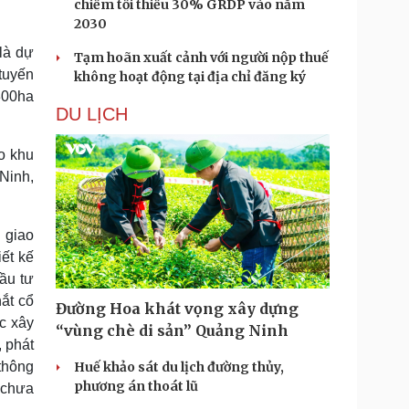
chiếm tối thiểu 30% GRDP vào năm
2030
là dự
Tạm hoãn xuất cảnh với người nộp thuế
tuyến
không hoạt động tại địa chỉ đăng ký
300ha
DU LỊCH
ho khu
Ninh,
 giao
iết kế
ầu tư
hắt cổ
Đường Hoa khát vọng xây dựng
c xây
“vùng chè di sản” Quảng Ninh
 phát
 thông
Huế khảo sát du lịch đường thủy,
phương án thoát lũ
 chưa