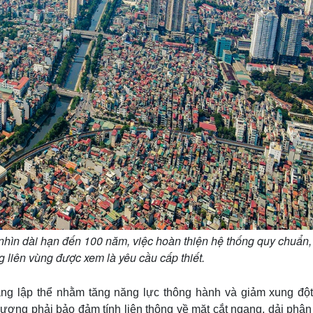
 nhìn dài hạn đến 100 năm, việc hoàn thiện hệ thống quy chuẩn, 
g liên vùng được xem là yêu cầu cấp thiết.
dạng lập thể nhằm tăng năng lực thông hành và giảm xung đột
hương phải bảo đảm tính liên thông về mặt cắt ngang, dải phâ