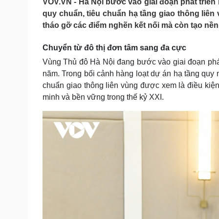
VOV.VN - Hà Nội bước vào giai đoạn phát triển 
Tin nóng
Việt Nam
quy chuẩn, tiêu chuẩn hạ tầng giao thông liên 
Tư vấn luật
Phân tích
tháo gỡ các điểm nghẽn kết nối mà còn tạo nền
Chuyển từ đô thị đơn tâm sang đa cực
Sức khỏe
Đời sống
Vùng Thủ đô Hà Nội đang bước vào giai đoạn phát 
Dinh dưỡng - món ngon
Nhà đẹp
năm. Trong bối cảnh hàng loạt dự án hạ tầng quy m
Cây thuốc
Blog
chuẩn giao thông liên vùng được xem là điều kiện
Sản phụ khoa
Tình yêu - Gia đình
minh và bền vững trong thế kỷ XXI.
Nhi khoa
Nam khoa
Làm đẹp - giảm cân
Phòng mạch online
Ăn sạch sống khỏe
Cải chính