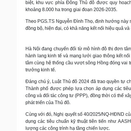
biệt, khu vực phía Đông Thủ đô được quy hoạch t
khoảng 8.000 ha trong giai đoạn 2026-2035.
Theo PGS.TS Nguyễn Đình Thọ, định hướng này sẽ k
đồng bộ, hiện đại, có khả năng kết nối hiệu quả v
Hà Nội đang chuyển đổi từ mô hình đô thị đơn tâm 
hành lang kinh tế và mạng lưới giao thông kết nối
tâm cùng hệ thống cầu vượt sông Hồng đóng vai tr
trưởng kinh tế.
Đáng chú ý, Luật Thủ đô 2024 đã trao quyền tự ch
Thành phố được phép lựa chọn áp dụng các tiêu 
công và đối tác công tư (PPP), đồng thời có thể x
phát triển của Thủ đô.
Cùng với đó, Nghị quyết số 40/2025/NQ-HĐND của 
dụng các tiêu chuẩn kỹ thuật tiên tiến như AAS
lượng các công trình hạ tầng chiến lược.