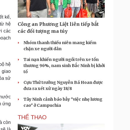
t kế,
Công an Phương Liệt liên tiếp bắt
từ hệ
các đối tượng ma túy
ới các
hoạch
Nhóm thanh thiếu niên mang kiếm
chặn xe người dân
Tai nạn khiến người ngồi trên xe tổn
 bộ hệ
thương 96%, nam sinh Bắc Ninh bị khởi
 giao
tố
óa sử
Cựu Thứ trưởng Nguyễn Bá Hoan được
đưa ra xét xử ngày 18/8
t nước
Tây Ninh cảnh báo bẫy "việc nhẹ lương
h ứng
cao" ở Campuchia
THỂ THAO
à còn
sẽ là