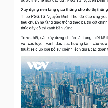
được thể chế hóa đầy đủ", PGS.TS Nguyễn Đình 
Xây dựng nền tảng giao thông cho đô thị thôn
Theo PGS.TS Nguyễn Đình Thọ, để đáp ứng yêu cầ
tiêu chuẩn hạ tầng giao thông theo ba trụ cột chín
thúc đẩy đô thị xanh bền vững.
Trước hết, cần xây dựng chuẩn tải trọng thiết kế 
với các tuyến vành đai, trục hướng tâm, cầu vượt 
thuật sẽ giúp loại bỏ sự chênh lệch giữa các đoạn t