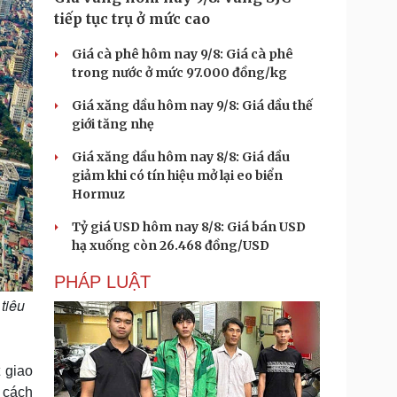
tiếp tục trụ ở mức cao
Giá cà phê hôm nay 9/8: Giá cà phê
trong nước ở mức 97.000 đồng/kg
Giá xăng dầu hôm nay 9/8: Giá dầu thế
giới tăng nhẹ
Giá xăng dầu hôm nay 8/8: Giá dầu
giảm khi có tín hiệu mở lại eo biển
Hormuz
Tỷ giá USD hôm nay 8/8: Giá bán USD
hạ xuống còn 26.468 đồng/USD
PHÁP LUẬT
tiêu
 giao
n cách