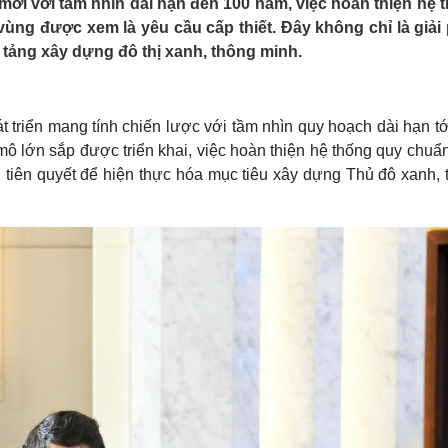
mới với tầm nhìn dài hạn đến 100 năm, việc hoàn thiện hệ 
Lịch thi đấu bóng đá
Xe máy
vùng được xem là yêu cầu cấp thiết. Đây không chỉ là giải
Thế giới thể thao
Tư vấn
 tảng xây dựng đô thị xanh, thông minh.
eSports
V
Hậu trường
Văn hóa
Giải trí
D
triển mang tính chiến lược với tầm nhìn quy hoạch dài hạn tớ
Sân khấu - Điện ảnh
Nghệ sĩ
ô lớn sắp được triển khai, việc hoàn thiện hệ thống quy chuẩn
Văn học
Thời trang
 tiên quyết để hiện thực hóa mục tiêu xây dựng Thủ đô xanh, 
Âm nhạc
Sao Việt
c
Di sản