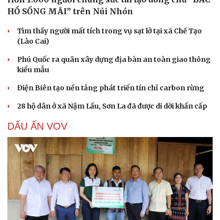
Hạt giống tâm hồn
HỒ SỐNG MÃI” trên Núi Nhón
Tìm thấy người mất tích trong vụ sạt lở tại xã Chế Tạo
(Lào Cai)
Phú Quốc ra quân xây dựng địa bàn an toàn giao thông
kiểu mẫu
Điện Biên tạo nền tảng phát triển tín chỉ carbon rừng
28 hộ dân ở xã Nậm Lầu, Sơn La đã được di dời khẩn cấp
DẤU ẤN VOV