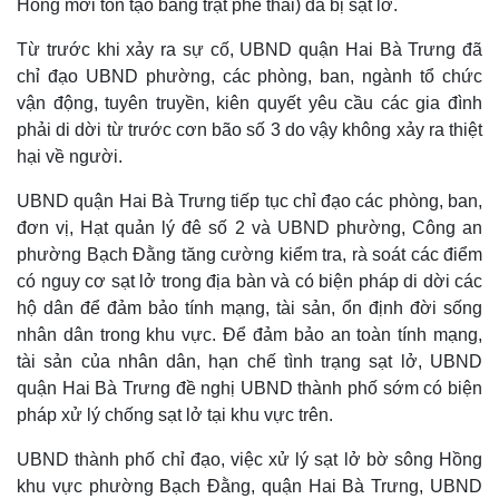
Hồng mới tôn tạo bằng trạt phế thải) đã bị sạt lở.
Từ trước khi xảy ra sự cố, UBND quận Hai Bà Trưng đã
chỉ đạo UBND phường, các phòng, ban, ngành tổ chức
vận động, tuyên truyền, kiên quyết yêu cầu các gia đình
phải di dời từ trước cơn bão số 3 do vậy không xảy ra thiệt
hại về người.
UBND quận Hai Bà Trưng tiếp tục chỉ đạo các phòng, ban,
đơn vị, Hạt quản lý đê số 2 và UBND phường, Công an
phường Bạch Đằng tăng cường kiểm tra, rà soát các điểm
có nguy cơ sạt lở trong địa bàn và có biện pháp di dời các
hộ dân để đảm bảo tính mạng, tài sản, ổn định đời sống
Thế giới
Multimedia
nhân dân trong khu vực. Để đảm bảo an toàn tính mạng,
Quan sát
Video
tài sản của nhân dân, hạn chế tình trạng sạt lở, UBND
Cuộc sống đó đây
Ảnh
quận Hai Bà Trưng đề nghị UBND thành phố sớm có biện
Hồ sơ
E-Magazine
pháp xử lý chống sạt lở tại khu vực trên.
Infographic
UBND thành phố chỉ đạo, việc xử lý sạt lở bờ sông Hồng
khu vực phường Bạch Đằng, quận Hai Bà Trưng, UBND