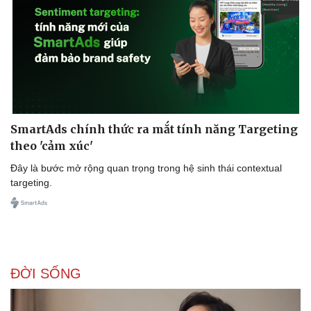
Thể thao
Ô tô - Xe máy
Bóng đá
Ô tô
Lịch thi đấu bóng đá
Xe máy
Thế giới thể thao
Tư vấn
eSports
Hậu trường
SmartAds chính thức ra mắt tính năng Targeting
theo 'cảm xúc'
Đây là bước mở rộng quan trọng trong hệ sinh thái contextual
targeting.
ĐỜI SỐNG