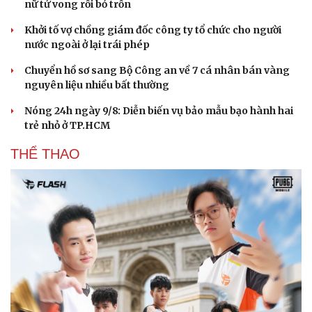
nữ tử vong rồi bỏ trốn
Khởi tố vợ chồng giám đốc công ty tổ chức cho người
nước ngoài ở lại trái phép
Chuyển hồ sơ sang Bộ Công an về 7 cá nhân bán vàng
nguyên liệu nhiều bất thường
Nóng 24h ngày 9/8: Diễn biến vụ bảo mẫu bạo hành hai
trẻ nhỏ ở TP.HCM
THỂ THAO