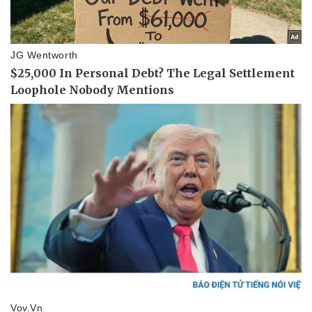
Vụ án
Vũ khí
Tin nóng
Việt Nam
Tư vấn luật
Phân tích