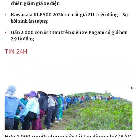
chiến giảm giá xe điện
Kawasaki KLE 500 2026 ra mắt giá 211 triệu đồng - Sự
hồi sinh ấn tượng
Gần 2.000 con ốc titan trên siêu xe Pagani có giá hơn
2,9 tỷ đồng
TIN 24H
Du lịch
Podcast
Tư vấn
Câu chuyện thời sự
Săn Tour
Đọc truyện đêm khuya
check-in
Cửa sổ tình yêu
Kể chuyện cho bé
Hơn 1.000 người chung sức tái tạo dòng chữ “BÁC