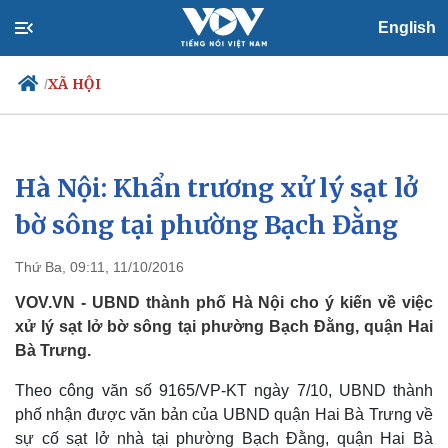
English
XÃ HỘI
/
Hà Nội: Khẩn trương xử lý sạt lở
Chính trị
Xã hội
Đảng
Tin 24h
bờ sông tại phường Bạch Đằng
Tổ chức nhân sự
Dự báo thời tiết
Quốc hội
Giáo dục
Thứ Ba, 09:11, 11/10/2016
Nhận diện sự thật
Dấu ấn VOV
Việc làm
VOV.VN - UBND thành phố Hà Nội cho ý kiến về việc
Biển đảo
xử lý sạt lở bờ sông tại phường Bạch Đằng, quận Hai
Bà Trưng.
Theo công văn số 9165/VP-KT ngày 7/10, UBND thành
phố nhận được văn bản của UBND quận Hai Bà Trưng về
sự cố sạt lở nhà tại phường Bạch Đằng, quận Hai Bà