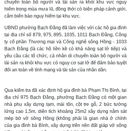
chuyển toàn bộ người và tài sản ra khỏi khu vực nguy
hiểm trong mùa mưa lũ, đồng thời có biện pháp cảnh giới,
cắm biển báo nguy hiểm tại khu vực.
UBND phường Bạch Đằng đã làm việc với các hộ gia đình
tại địa chỉ số 879, 975, 895, 1035, 1011 Bạch Đằng, Công
ty cổ phần Thương mại và Công nghệ sông Hồng - 1033
Bạch Đằng (là các hộ liền kề có khả năng sạt lở tiếp) và
yêu cầu các tổ chức, cá nhân di chuyển toàn bộ người và
tài sản ra khỏi khu vực có nguy cơ sạt lở để đảm bảo tuyệt
đối an toàn về tính mạng và tài sản của nhân dân.
Qua kiểm tra đã xác định hộ gia đình bà Phạm Thị Bình, tại
địa chỉ 975 Bạch Đằng, phường Bạch Đằng có một gian
nhà phụ xây dựng tạm, mái tôn, cột tre gỗ, 2 bức tường
lửng cao 1,5m, diện tích khoảng 25m2 xây dựng nằm sát
mép bờ vở sông Hồng (không phải là gian nhà ở chính
của gia đình bà Bình, xây dựng trên nền đất giáp vở sông