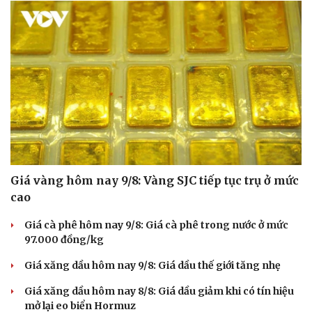
Sức khỏe
Đời sống
Dinh dưỡng - món ngon
Nhà đẹp
Cây thuốc
Blog
Sản phụ khoa
Tình yêu - Gia đình
Nhi khoa
Giá vàng hôm nay 9/8: Vàng SJC tiếp tục trụ ở mức
Nam khoa
cao
Làm đẹp - giảm cân
Phòng mạch online
Giá cà phê hôm nay 9/8: Giá cà phê trong nước ở mức
Ăn sạch sống khỏe
97.000 đồng/kg
Giá xăng dầu hôm nay 9/8: Giá dầu thế giới tăng nhẹ
Giá xăng dầu hôm nay 8/8: Giá dầu giảm khi có tín hiệu
mở lại eo biển Hormuz