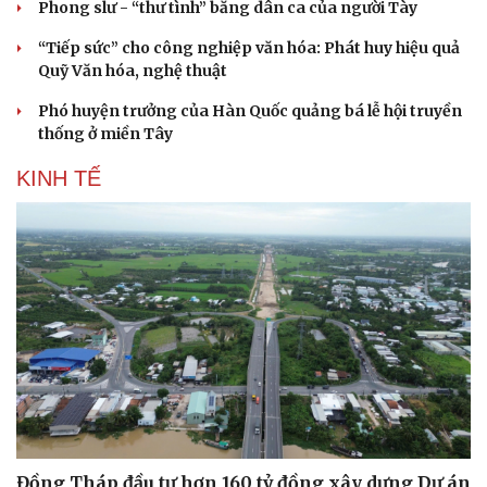
Phong slư - “thư tình” bằng dân ca của người Tày
“Tiếp sức” cho công nghiệp văn hóa: Phát huy hiệu quả
Quỹ Văn hóa, nghệ thuật
Doanh nghiệp
Công nghệ
Phó huyện trưởng của Hàn Quốc quảng bá lễ hội truyền
Thông tin doanh nghiệp
Sành điệu
thống ở miền Tây
Doanh nghiệp 24h
Tin Công nghệ
KINH TẾ
Doanh nhân
Trải nghiệm
Vì cộng đồng
Chuyển đổi số
Đồng Tháp đầu tư hơn 160 tỷ đồng xây dựng Dự án