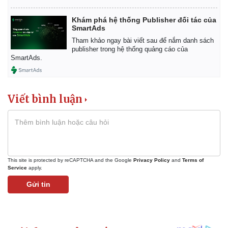
Khám phá hệ thống Publisher đối tác của
SmartAds
Tham khảo ngay bài viết sau để nắm danh sách
publisher trong hệ thống quảng cáo của
SmartAds.
Viết bình luận
This site is protected by reCAPTCHA and the Google
Privacy Policy
and
Terms of
Service
apply.
Kinh tế
Thị trường
Gửi tin
Bất động sản
Giá vàng
Khởi nghiệp
Tiêu dùng
Tỷ giá
Chứng khoán