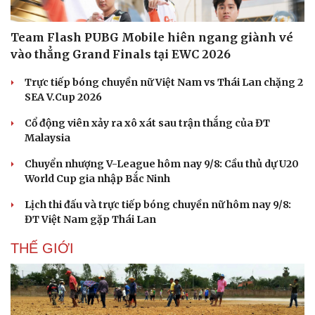
Team Flash PUBG Mobile hiên ngang giành vé
vào thẳng Grand Finals tại EWC 2026
Trực tiếp bóng chuyền nữ Việt Nam vs Thái Lan chặng 2
SEA V.Cup 2026
Cổ động viên xảy ra xô xát sau trận thắng của ĐT
Malaysia
Chuyển nhượng V-League hôm nay 9/8: Cầu thủ dự U20
World Cup gia nhập Bắc Ninh
Lịch thi đấu và trực tiếp bóng chuyền nữ hôm nay 9/8:
Văn hóa
Giải trí
ĐT Việt Nam gặp Thái Lan
Sân khấu - Điện ảnh
Nghệ sĩ
Văn học
Thời trang
THẾ GIỚI
Âm nhạc
Sao Việt
Di sản