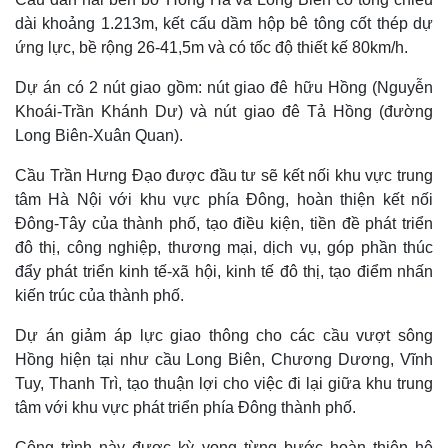
dài khoảng 1.213m, kết cấu dầm hộp bê tông cốt thép dự
ứng lực, bề rộng 26-41,5m và có tốc độ thiết kế 80km/h.
Dự án có 2 nút giao gồm: nút giao đê hữu Hồng (Nguyễn
Khoái-Trần Khánh Dư) và nút giao đê Tả Hồng (đường
Long Biên-Xuân Quan).
Cầu Trần Hưng Đạo được đầu tư sẽ kết nối khu vực trung
tâm Hà Nội với khu vực phía Đông, hoàn thiện kết nối
Đông-Tây của thành phố, tạo điều kiện, tiền đề phát triển
đô thị, công nghiệp, thương mại, dịch vụ, góp phần thúc
đẩy phát triển kinh tế-xã hội, kinh tế đô thị, tạo điểm nhấn
Thế giới
Multimedia
kiến trúc của thành phố.
Quan sát
Video
Dự án giảm áp lực giao thông cho các cầu vượt sông
Cuộc sống đó đây
Ảnh
Hồ sơ
E-Magazine
Hồng hiện tại như cầu Long Biên, Chương Dương, Vĩnh
Infographic
Tuy, Thanh Trì, tạo thuận lợi cho việc đi lại giữa khu trung
tâm với khu vực phát triển phía Đông thành phố.
Công trình này được kỳ vọng từng bước hoàn thiện hệ