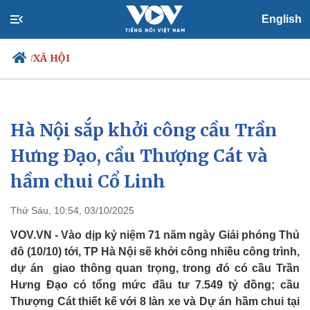
English
XÃ HỘI
/
Hà Nội sắp khởi công cầu Trần
Chính trị
Xã hội
Đảng
Tin 24h
Hưng Đạo, cầu Thượng Cát và
Tổ chức nhân sự
Dự báo thời tiết
hầm chui Cổ Linh
Quốc hội
Giáo dục
Nhận diện sự thật
Dấu ấn VOV
Việc làm
Thứ Sáu, 10:54, 03/10/2025
Biển đảo
VOV.VN - Vào dịp kỷ niệm 71 năm ngày Giải phóng Thủ
đô (10/10) tới, TP Hà Nội sẽ khởi công nhiều công trình,
dự án giao thông quan trọng, trong đó có cầu Trần
Hưng Đạo có tổng mức đầu tư 7.549 tỷ đồng; cầu
Thượng Cát thiết kế với 8 làn xe và Dự án hầm chui tại