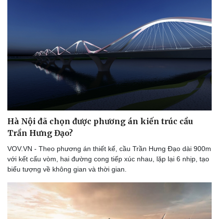
Sức khỏe
Đời sống
Dinh dưỡng - món ngon
Nhà đẹp
Cây thuốc
Blog
Sản phụ khoa
Tình yêu - Gia đình
Nhi khoa
Hà Nội đã chọn được phương án kiến trúc cầu
Nam khoa
Trần Hưng Đạo?
Làm đẹp - giảm cân
VOV.VN - Theo phương án thiết kế, cầu Trần Hưng Đạo dài 900m
Phòng mạch online
với kết cấu vòm, hai đường cong tiếp xúc nhau, lặp lại 6 nhịp, tạo
Ăn sạch sống khỏe
biểu tượng về không gian và thời gian.