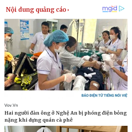
Thể thao
Ô tô - Xe máy
Bóng đá
Ô tô
Lịch thi đấu bóng đá
Xe máy
Thế giới thể thao
Tư vấn
eSports
Hậu trường