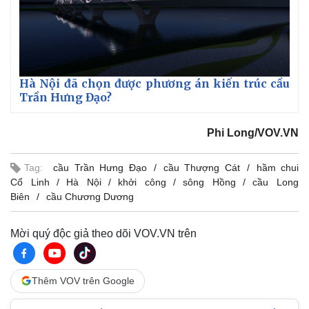
Vụ án
Vũ khí
Tin nóng
Việt Nam
Tư vấn luật
Phân tích
Hà Nội đã chọn được phương án kiến trúc cầu
Trần Hưng Đạo?
Phi Long/VOV.VN
Tag:
cầu Trần Hưng Đạo
cầu Thượng Cát
hầm chui
Cổ Linh
Hà Nội
khởi công
sông Hồng
cầu Long
Biên
cầu Chương Dương
Mời quý độc giả theo dõi VOV.VN trên
Thêm VOV trên Google