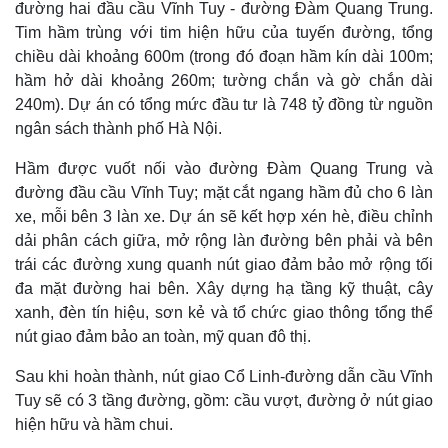
đường hai đầu cầu Vĩnh Tuy - đường Đàm Quang Trung.
Tim hầm trùng với tim hiện hữu của tuyến đường, tổng
chiều dài khoảng 600m (trong đó đoạn hầm kín dài 100m;
hầm hở dài khoảng 260m; tường chắn và gờ chắn dài
240m). Dự án có tổng mức đầu tư là 748 tỷ đồng từ nguồn
ngân sách thành phố Hà Nội.
Hầm được vuốt nối vào đường Đàm Quang Trung và
đường đầu cầu Vĩnh Tuy; mặt cắt ngang hầm đủ cho 6 làn
xe, mỗi bên 3 làn xe. Dự án sẽ kết hợp xén hè, điều chỉnh
dải phân cách giữa, mở rộng làn đường bên phải và bên
trái các đường xung quanh nút giao đảm bảo mở rộng tối
đa mặt đường hai bên. Xây dựng hạ tầng kỹ thuật, cây
xanh, đèn tín hiệu, sơn kẻ và tổ chức giao thông tổng thể
nút giao đảm bảo an toàn, mỹ quan đô thị.
Sau khi hoàn thành, nút giao Cổ Linh-đường dẫn cầu Vĩnh
Tuy sẽ có 3 tầng đường, gồm: cầu vượt, đường ở nút giao
hiện hữu và hầm chui.