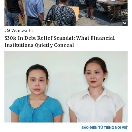
Doanh nghiệp
Công nghệ
Thông tin doanh nghiệp
Sành điệu
Doanh nghiệp 24h
Tin Công nghệ
Doanh nhân
Trải nghiệm
Vì cộng đồng
Chuyển đổi số