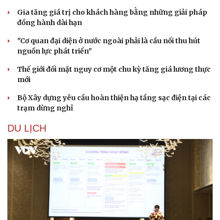
Gia tăng giá trị cho khách hàng bằng những giải pháp
đồng hành dài hạn
"Cơ quan đại diện ở nước ngoài phải là cầu nối thu hút
nguồn lực phát triển"
Thế giới đối mặt nguy cơ một chu kỳ tăng giá lương thực
mới
Bộ Xây dựng yêu cầu hoàn thiện hạ tầng sạc điện tại các
trạm dừng nghỉ
DU LỊCH
Du lịch
Podcast
Tư vấn
Câu chuyện thời sự
Săn Tour
Đọc truyện đêm khuya
check-in
Cửa sổ tình yêu
Kể chuyện cho bé