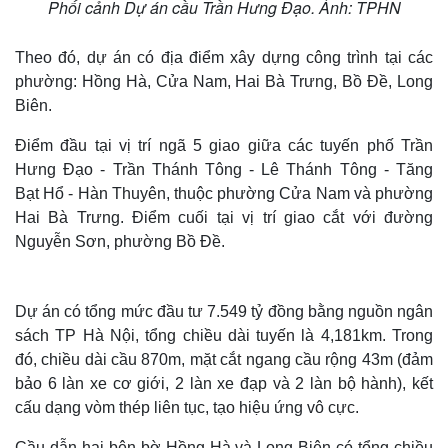
Phối cảnh Dự án cầu Trần Hưng Đạo. Ảnh: TPHN
Theo đó, dự án có địa điểm xây dựng công trình tại các
phường: Hồng Hà, Cửa Nam, Hai Bà Trưng, Bồ Đề, Long
Biên.
Điểm đầu tại vị trí ngã 5 giao giữa các tuyến phố Trần
Hưng Đạo - Trần Thánh Tông - Lê Thánh Tông - Tăng
Bạt Hổ - Hàn Thuyên, thuộc phường Cửa Nam và phường
Hai Bà Trưng. Điểm cuối tại vị trí giao cắt với đường
Nguyễn Sơn, phường Bồ Đề.
Dự án có tổng mức đầu tư 7.549 tỷ đồng bằng nguồn ngân
sách TP Hà Nội, tổng chiều dài tuyến là 4,181km. Trong
đó, chiều dài cầu 870m, mặt cắt ngang cầu rộng 43m (đảm
bảo 6 làn xe cơ giới, 2 làn xe đạp và 2 làn bộ hành), kết
cấu dạng vòm thép liên tục, tạo hiệu ứng vô cực.
Cầu dẫn hai bên bờ Hồng Hà và Long Biên có tổng chiều