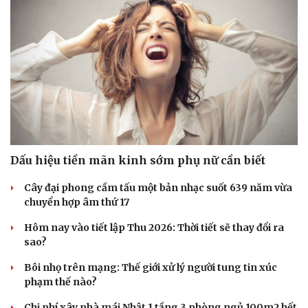
Dấu hiệu tiền mãn kinh sớm phụ nữ cần biết
Cây đại phong cầm tấu một bản nhạc suốt 639 năm vừa
chuyển hợp âm thứ 17
Văn hóa
Giải trí
Sân khấu - Điện ảnh
Nghệ sĩ
Hôm nay vào tiết lập Thu 2026: Thời tiết sẽ thay đổi ra
Văn học
Thời trang
sao?
Âm nhạc
Sao Việt
Di sản
Bôi nhọ trên mạng: Thế giới xử lý người tung tin xúc
phạm thế nào?
Chi phí xây nhà mái Nhật 1 tầng 3 phòng ngủ 100m2 hết