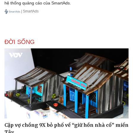
hệ thống quảng cáo của SmartAds.
| SmartAds
Doanh nghiệp
Công nghệ
Thông tin doanh nghiệp
Sành điệu
ĐỜI SỐNG
Doanh nghiệp 24h
Tin Công nghệ
Doanh nhân
Trải nghiệm
Vì cộng đồng
Chuyển đổi số
Cặp vợ chồng 9X bỏ phố về “giữ hồn nhà cổ” miền
Tây