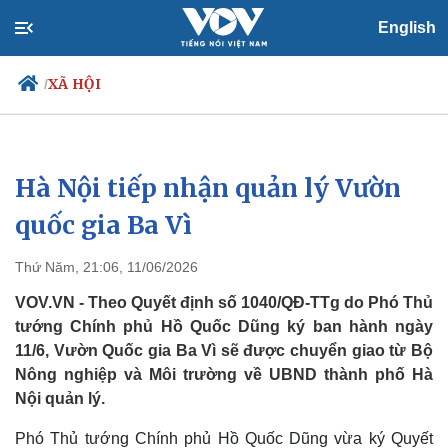
English
XÃ HỘI
/
Hà Nội tiếp nhận quản lý Vườn
Chính trị
Xã hội
Đảng
Tin 24h
quốc gia Ba Vì
Tổ chức nhân sự
Dự báo thời tiết
Quốc hội
Giáo dục
Thứ Năm, 21:06, 11/06/2026
Nhận diện sự thật
Dấu ấn VOV
Việc làm
VOV.VN - Theo Quyết định số 1040/QĐ-TTg do Phó Thủ
Biển đảo
tướng Chính phủ Hồ Quốc Dũng ký ban hành ngày
11/6, Vườn Quốc gia Ba Vì sẽ được chuyển giao từ Bộ
Nông nghiệp và Môi trường về UBND thành phố Hà
Nội quản lý.
Phó Thủ tướng Chính phủ Hồ Quốc Dũng vừa ký Quyết