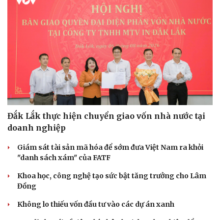
Sức khỏe
Đời sống
Dinh dưỡng - món ngon
Nhà đẹp
Cây thuốc
Blog
Sản phụ khoa
Tình yêu - Gia đình
Đắk Lắk thực hiện chuyển giao vốn nhà nước tại
Nhi khoa
doanh nghiệp
Nam khoa
Làm đẹp - giảm cân
Giám sát tài sản mã hóa để sớm đưa Việt Nam ra khỏi
Phòng mạch online
"danh sách xám" của FATF
Ăn sạch sống khỏe
Khoa học, công nghệ tạo sức bật tăng trưởng cho Lâm
Đồng
Không lo thiếu vốn đầu tư vào các dự án xanh