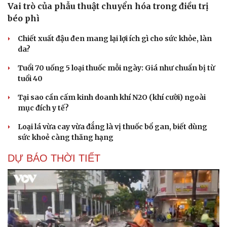
Vai trò của phẫu thuật chuyển hóa trong điều trị
béo phì
Chiết xuất đậu đen mang lại lợi ích gì cho sức khỏe, làn
da?
Tuổi 70 uống 5 loại thuốc mỗi ngày: Giá như chuẩn bị từ
tuổi 40
Tại sao cần cấm kinh doanh khí N2O (khí cười) ngoài
mục đích y tế?
Loại lá vừa cay vừa đắng là vị thuốc bổ gan, biết dùng
sức khoẻ càng thăng hạng
DỰ BÁO THỜI TIẾT