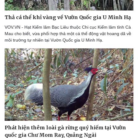
Thể thao
Ô tô - Xe máy
Bóng đá
Ô tô
Thả cá thể khỉ vàng về Vườn Quốc gia U Minh Hạ
Lịch thi đấu bóng đá
Xe máy
Thế giới thể thao
Tư vấn
VOV.VN - Hạt Kiểm lâm Bạc Liêu thuộc Chi cục Kiểm lâm tỉnh Cà
eSports
Mau cho biết, vừa phối hợp thả một cá thể động vật hoang dã về
Hậu trường
môi trường tự nhiên tại Vườn Quốc gia U Minh Hạ.
Phát hiện thêm loài gà rừng quý hiếm tại Vườn
quốc gia Chư Mom Ray, Quảng Ngãi