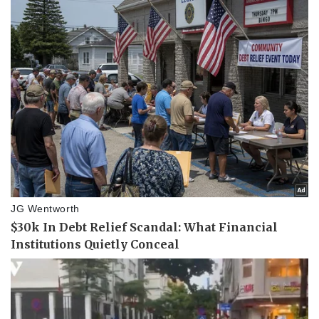
Vụ án
Vũ khí
Tin nóng
Việt Nam
Tư vấn luật
Phân tích