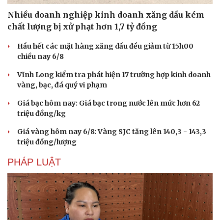
Nhiều doanh nghiệp kinh doanh xăng dầu kém
chất lượng bị xử phạt hơn 1,7 tỷ đồng
Hầu hết các mặt hàng xăng dầu đều giảm từ 15h00
chiều nay 6/8
Vĩnh Long kiểm tra phát hiện 17 trường hợp kinh doanh
vàng, bạc, đá quý vi phạm
Giá bạc hôm nay: Giá bạc trong nước lên mức hơn 62
triệu đồng/kg
Giá vàng hôm nay 6/8: Vàng SJC tăng lên 140,3 - 143,3
triệu đồng/lượng
Văn hóa
Giải trí
Sân khấu - Điện ảnh
Nghệ sĩ
PHÁP LUẬT
Văn học
Thời trang
Âm nhạc
Sao Việt
Di sản