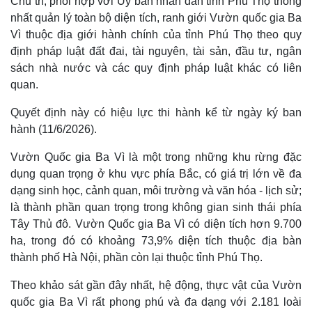
Chủ trì, phối hợp với Ủy ban nhân dân tỉnh Phú Thọ thống
nhất quản lý toàn bộ diện tích, ranh giới Vườn quốc gia Ba
Vì thuộc địa giới hành chính của tỉnh Phú Thọ theo quy
định pháp luật đất đai, tài nguyên, tài sản, đầu tư, ngân
sách nhà nước và các quy định pháp luật khác có liên
quan.
Quyết định này có hiệu lực thi hành kể từ ngày ký ban
hành (11/6/2026).
Vườn Quốc gia Ba Vì là một trong những khu rừng đặc
dụng quan trọng ở khu vực phía Bắc, có giá trị lớn về đa
dạng sinh học, cảnh quan, môi trường và văn hóa - lịch sử;
Thế giới
Multimedia
là thành phần quan trọng trong không gian sinh thái phía
Quan sát
Video
Tây Thủ đô. Vườn Quốc gia Ba Vì có diện tích hơn 9.700
Cuộc sống đó đây
Ảnh
ha, trong đó có khoảng 73,9% diện tích thuộc địa bàn
Hồ sơ
E-Magazine
thành phố Hà Nội, phần còn lại thuộc tỉnh Phú Thọ.
Infographic
Theo khảo sát gần đây nhất, hệ động, thực vật của Vườn
quốc gia Ba Vì rất phong phú và đa dạng với 2.181 loài