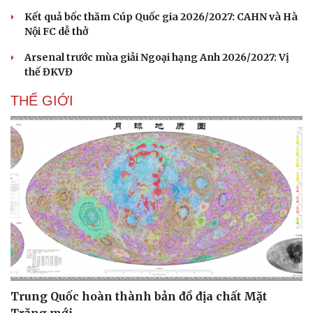
Kết quả bốc thăm Cúp Quốc gia 2026/2027: CAHN và Hà
Nội FC dễ thở
Arsenal trước mùa giải Ngoại hạng Anh 2026/2027: Vị
thế ĐKVĐ
THẾ GIỚI
Du lịch
Podcast
Tư vấn
Câu chuyện thời sự
Săn Tour
Đọc truyện đêm khuya
check-in
Cửa sổ tình yêu
Trung Quốc hoàn thành bản đồ địa chất Mặt
Kể chuyện cho bé
Trăng mới