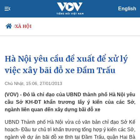
English
XÃ HỘI
/
Hà Nội yêu cầu đề xuất để xử lý
Chính trị
Xã hội
Đảng
Tin 24h
việc xây bãi đỗ xe Đầm Trấu
Tổ chức nhân sự
Dự báo thời tiết
Quốc hội
Giáo dục
Chủ Nhật, 15:06, 27/01/2013
Nhận diện sự thật
Dấu ấn VOV
Việc làm
(VOV) - Đó là chỉ đạo của UBND thành phố Hà Nội yêu
Biển đảo
cầu Sở KH-ĐT khẩn trương lấy ý kiến của các Sở,
ngành liên quan đến xây dựng bãi đỗ xe
UBND Thành phố Hà Nội vừa có văn bản chỉ đạo Sở Kế
hoạch- Đầu tư chủ trì khẩn trương tổng hợp ý kiến các Sở,
ngành về dự án bãi đỗ xe tĩnh tại Đầm Trấu, quận Hai Bà