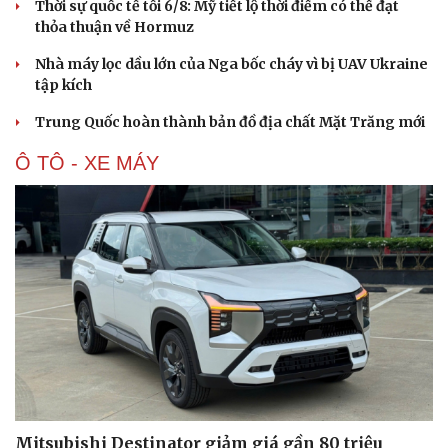
Thời sự quốc tế tối 6/8: Mỹ tiết lộ thời điểm có thể đạt
thỏa thuận về Hormuz
Nhà máy lọc dầu lớn của Nga bốc cháy vì bị UAV Ukraine
tập kích
Trung Quốc hoàn thành bản đồ địa chất Mặt Trăng mới
Ô TÔ - XE MÁY
Văn hóa
Giải trí
Sân khấu - Điện ảnh
Nghệ sĩ
Văn học
Thời trang
Âm nhạc
Sao Việt
Di sản
Mitsubishi Destinator giảm giá gần 80 triệu