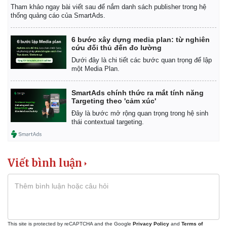
Tham khảo ngay bài viết sau để nắm danh sách publisher trong hệ
thống quảng cáo của SmartAds.
6 bước xây dựng media plan: từ nghiên
cứu đối thủ đến đo lường
Dưới đây là chi tiết các bước quan trọng để lập
một Media Plan.
SmartAds chính thức ra mắt tính năng
Targeting theo 'cảm xúc'
Đây là bước mở rộng quan trọng trong hệ sinh
thái contextual targeting.
Viết bình luận
This site is protected by reCAPTCHA and the Google
Privacy Policy
and
Terms of