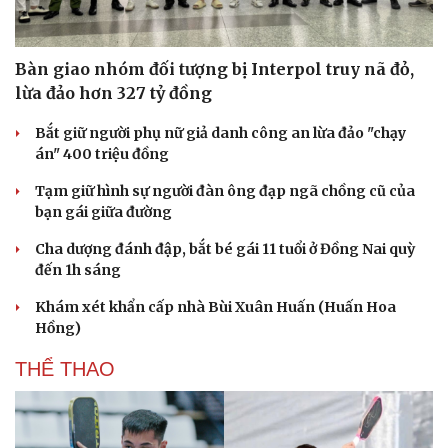
Bàn giao nhóm đối tượng bị Interpol truy nã đỏ,
lừa đảo hơn 327 tỷ đồng
Bắt giữ người phụ nữ giả danh công an lừa đảo "chạy
Sức khỏe
án" 400 triệu đồng
Đời sống
Dinh dưỡng - món ngon
Nhà đẹp
Tạm giữ hình sự người đàn ông đạp ngã chồng cũ của
Cây thuốc
Blog
bạn gái giữa đường
Sản phụ khoa
Tình yêu - Gia đình
Nhi khoa
Cha dượng đánh đập, bắt bé gái 11 tuổi ở Đồng Nai quỳ
Nam khoa
đến 1h sáng
Làm đẹp - giảm cân
Phòng mạch online
Khám xét khẩn cấp nhà Bùi Xuân Huấn (Huấn Hoa
Ăn sạch sống khỏe
Hồng)
THỂ THAO