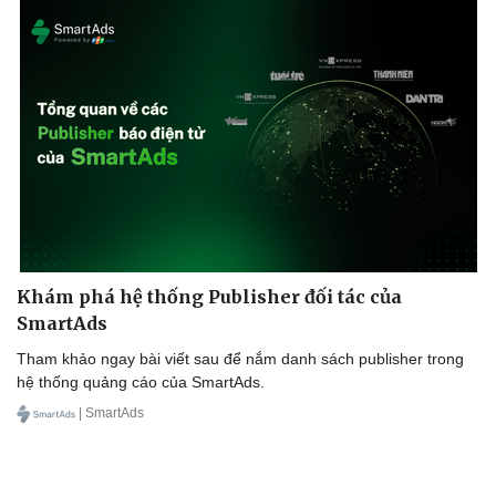
Khám phá hệ thống Publisher đối tác của
SmartAds
Tham khảo ngay bài viết sau để nắm danh sách publisher trong
hệ thống quảng cáo của SmartAds.
| SmartAds