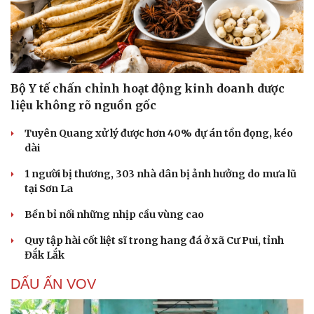
Bộ Y tế chấn chỉnh hoạt động kinh doanh dược
liệu không rõ nguồn gốc
Tuyên Quang xử lý được hơn 40% dự án tồn đọng, kéo
dài
1 người bị thương, 303 nhà dân bị ảnh hưởng do mưa lũ
tại Sơn La
Bền bỉ nối những nhịp cầu vùng cao
Quy tập hài cốt liệt sĩ trong hang đá ở xã Cư Pui, tỉnh
Đắk Lắk
DẤU ẤN VOV