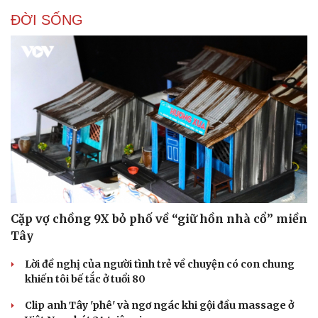
ĐỜI SỐNG
Cặp vợ chồng 9X bỏ phố về “giữ hồn nhà cổ” miền
Tây
Lời đề nghị của người tình trẻ về chuyện có con chung
khiến tôi bế tắc ở tuổi 80
Clip anh Tây 'phê' và ngơ ngác khi gội đầu massage ở