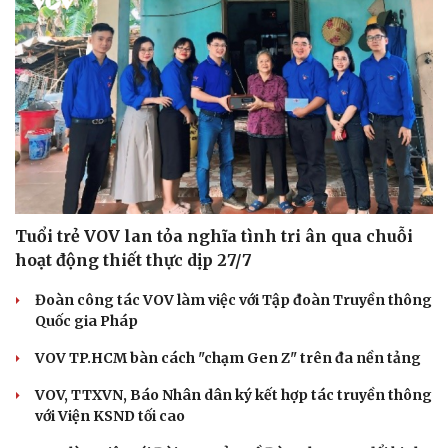
Tuổi trẻ VOV lan tỏa nghĩa tình tri ân qua chuỗi
hoạt động thiết thực dịp 27/7
Đoàn công tác VOV làm việc với Tập đoàn Truyền thông
Quốc gia Pháp
Du lịch
Podcast
VOV TP.HCM bàn cách "chạm Gen Z" trên đa nền tảng
Tư vấn
Câu chuyện thời sự
VOV, TTXVN, Báo Nhân dân ký kết hợp tác truyền thông
Săn Tour
Đọc truyện đêm khuya
với Viện KSND tối cao
check-in
Cửa sổ tình yêu
Kể chuyện cho bé