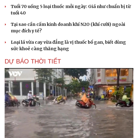
Tuổi 70 uống 5 loại thuốc mỗi ngày: Giá như chuẩn bị từ
tuổi 40
Tại sao cần cấm kinh doanh khí N2O (khí cười) ngoài
mục đích y tế?
Loại lá vừa cay vừa đắng là vị thuốc bổ gan, biết dùng
sức khoẻ càng thăng hạng
DỰ BÁO THỜI TIẾT