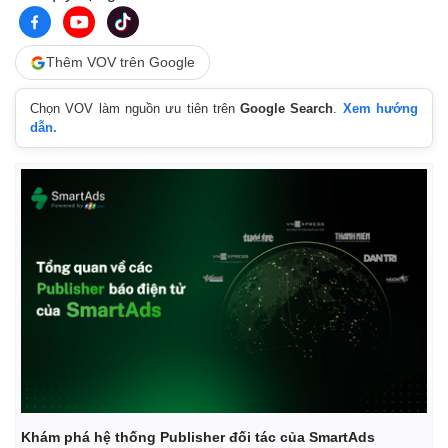
Thêm VOV trên Google
Chọn VOV làm nguồn ưu tiên trên
Google Search
.
Xem hướng
dẫn.
Thế giới
Multimedia
Quan sát
Video
Cuộc sống đó đây
Ảnh
Hồ sơ
E-Magazine
Infographic
Khám phá hệ thống Publisher đối tác của SmartAds