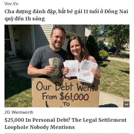
Kinh tế
Thị trường
Bất động sản
Giá vàng
Khởi nghiệp
Tiêu dùng
Tỷ giá
Chứng khoán