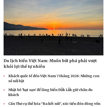
Doanh nghiệp
Công nghệ
Thông tin doanh nghiệp
Sành điệu
Doanh nghiệp 24h
Tin Công nghệ
Doanh nhân
Trải nghiệm
Vì cộng đồng
Chuyển đổi số
Du lịch biển Việt Nam: Muốn bứt phá phải vượt
khỏi lợi thế tự nhiên
Khách quốc tế đến Việt Nam 7 tháng 2026: Những con
số nổi bật
Nhặt bỏ 'hạt sạn' để làng biển Đắk Lắk giữ chân du
khách
Cần Thơ cụ thể hóa “Ba kết nối”, xúc tiến đón dòng vốn