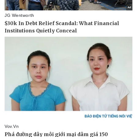
Pháp luật
Quân sự - Quốc phòng
Vụ án
Vũ khí
Tin nóng
Việt Nam
Tư vấn luật
Phân tích