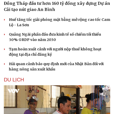
Đồng Tháp đầu tư hơn 160 tỷ đồng xây dựng Dự án
Cải tạo nút giao An Bình
Huế tăng tốc giải phóng mặt bằng mở rộng cao tốc Cam
Lộ - La Sơn
Quảng Ngãi phấn đấu đưa kinh tế số chiếm tối thiểu
30% GRDP vào năm 2030
Tạm hoãn xuất cảnh với người nộp thuế không hoạt
động tại địa chỉ đăng ký
Hải quan cảnh báo quy định mới của Nhật Bản đối với
Sức khỏe
Đời sống
hàng nông sản xuất khẩu
Dinh dưỡng - món ngon
Nhà đẹp
Cây thuốc
Blog
DU LỊCH
Sản phụ khoa
Tình yêu - Gia đình
Nhi khoa
Nam khoa
Làm đẹp - giảm cân
Phòng mạch online
Ăn sạch sống khỏe