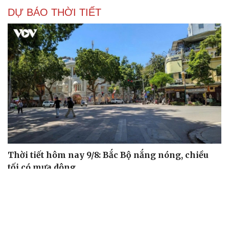
DỰ BÁO THỜI TIẾT
Thời tiết hôm nay 9/8: Bắc Bộ nắng nóng, chiều
tối có mưa dông
Áp thấp nhiệt đới suy yếu, Vịnh Bắc Bộ vẫn có gió mạnh
Diễn biến mới nhất về áp thấp nhiệt đới trên biển Đông
Áp thấp nhiệt đới trên Biển Đông ít khả năng mạnh lên