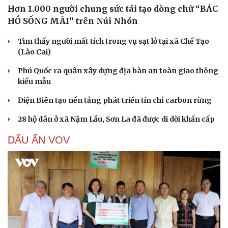
Hơn 1.000 người chung sức tái tạo dòng chữ “BÁC
HỒ SỐNG MÃI” trên Núi Nhón
Tìm thấy người mất tích trong vụ sạt lở tại xã Chế Tạo
(Lào Cai)
Phú Quốc ra quân xây dựng địa bàn an toàn giao thông
kiểu mẫu
Điện Biên tạo nền tảng phát triển tín chỉ carbon rừng
28 hộ dân ở xã Nậm Lầu, Sơn La đã được di dời khẩn cấp
DẤU ẤN VOV
Cải chính