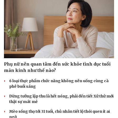
Phụ nữ nên quan tâm đến sức khỏe tình dục tuổi
Doanh nghiệp
Công nghệ
mãn kinh như thế nào?
Thông tin doanh nghiệp
Sành điệu
6 loại thực phẩm chức năng không nên uống cùng cà
Doanh nghiệp 24h
Tin Công nghệ
phê buổi sáng
Doanh nhân
Trải nghiệm
Vì cộng đồng
Chuyển đổi số
Đừng tưởng lập thu là hết nóng, phải đến tiết Xử thử mới
thật sự mát mẻ
Mèo sống thọ tới 31 tuổi, chủ nhân tiết lộ thói quen ít ai
ngờ