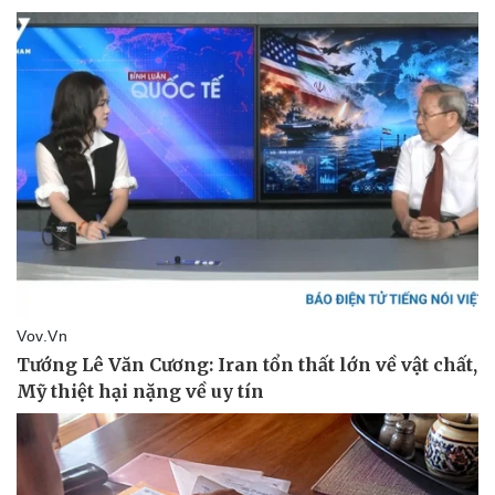
Kinh tế
Thị trường
Bất động sản
Giá vàng
Khởi nghiệp
Tiêu dùng
Tỷ giá
Chứng khoán
Giá cà phê