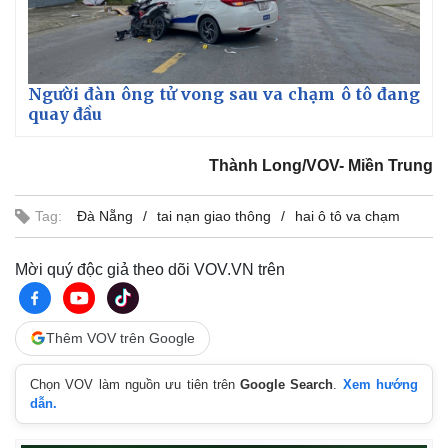
Người đàn ông tử vong sau va chạm ô tô đang
quay đầu
Thành Long/VOV- Miền Trung
Tag:
Đà Nẵng
tai nạn giao thông
hai ô tô va chạm
Thế giới
Multimedia
Quan sát
Video
Mời quý độc giả theo dõi VOV.VN trên
Cuộc sống đó đây
Ảnh
Hồ sơ
E-Magazine
Infographic
Thêm VOV trên Google
Chọn VOV làm nguồn ưu tiên trên
Google Search
.
Xem hướng
dẫn.