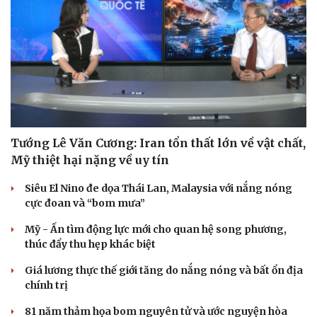
Tướng Lê Văn Cương: Iran tổn thất lớn về vật chất,
Mỹ thiệt hại nặng về uy tín
Siêu El Nino đe dọa Thái Lan, Malaysia với nắng nóng
cực đoan và “bom mưa”
Mỹ - Ấn tìm động lực mới cho quan hệ song phương,
thúc đẩy thu hẹp khác biệt
Du lịch
Podcast
Tư vấn
Câu chuyện thời sự
Giá lương thực thế giới tăng do nắng nóng và bất ổn địa
Săn Tour
Đọc truyện đêm khuya
chính trị
check-in
Cửa sổ tình yêu
Kể chuyện cho bé
81 năm thảm họa bom nguyên tử và ước nguyện hòa