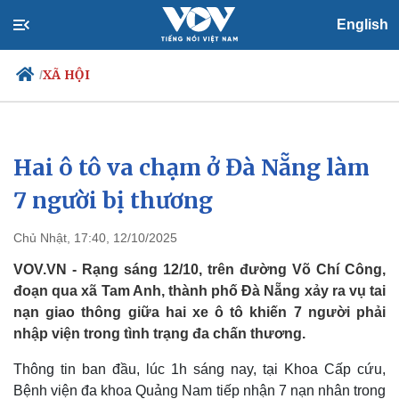
English
XÃ HỘI
/
Hai ô tô va chạm ở Đà Nẵng làm
Chính trị
Xã hội
Đảng
Tin 24h
7 người bị thương
Tổ chức nhân sự
Dự báo thời tiết
Quốc hội
Giáo dục
Chủ Nhật, 17:40, 12/10/2025
Nhận diện sự thật
Dấu ấn VOV
Việc làm
VOV.VN - Rạng sáng 12/10, trên đường Võ Chí Công,
Biển đảo
đoạn qua xã Tam Anh, thành phố Đà Nẵng xảy ra vụ tai
nạn giao thông giữa hai xe ô tô khiến 7 người phải
nhập viện trong tình trạng đa chấn thương.
Thông tin ban đầu, lúc 1h sáng nay, tại Khoa Cấp cứu,
Bệnh viện đa khoa Quảng Nam tiếp nhận 7 nạn nhân trong