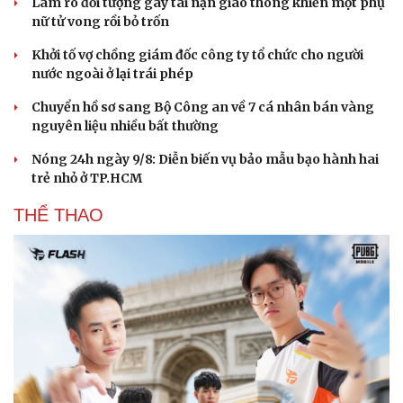
Làm rõ đối tượng gây tai nạn giao thông khiến một phụ
nữ tử vong rồi bỏ trốn
Khởi tố vợ chồng giám đốc công ty tổ chức cho người
nước ngoài ở lại trái phép
Chuyển hồ sơ sang Bộ Công an về 7 cá nhân bán vàng
nguyên liệu nhiều bất thường
Nóng 24h ngày 9/8: Diễn biến vụ bảo mẫu bạo hành hai
trẻ nhỏ ở TP.HCM
THỂ THAO