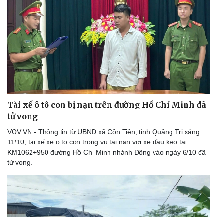
Tài xế ô tô con bị nạn trên đường Hồ Chí Minh đã
Thể thao
Ô tô - Xe máy
tử vong
Bóng đá
Ô tô
VOV.VN - Thông tin từ UBND xã Cồn Tiên, tỉnh Quảng Trị sáng
Lịch thi đấu bóng đá
Xe máy
11/10, tài xế xe ô tô con trong vụ tai nạn với xe đầu kéo tại
Thế giới thể thao
Tư vấn
KM1062+950 đường Hồ Chí Minh nhánh Đông vào ngày 6/10 đã
eSports
tử vong.
Hậu trường