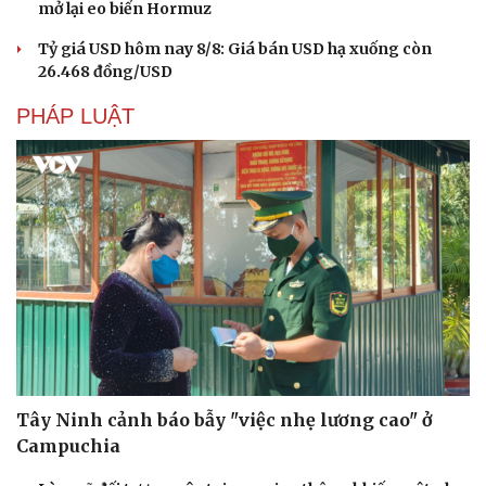
mở lại eo biển Hormuz
Tỷ giá USD hôm nay 8/8: Giá bán USD hạ xuống còn
26.468 đồng/USD
PHÁP LUẬT
Văn hóa
Giải trí
Sân khấu - Điện ảnh
Nghệ sĩ
Tây Ninh cảnh báo bẫy "việc nhẹ lương cao" ở
Văn học
Thời trang
Campuchia
Âm nhạc
Sao Việt
Di sản