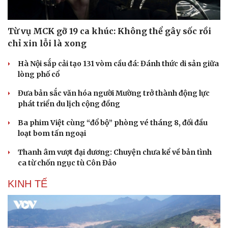
Hạt giống tâm hồn
Từ vụ MCK gỡ 19 ca khúc: Không thể gây sốc rồi
chỉ xin lỗi là xong
Hà Nội sắp cải tạo 131 vòm cầu đá: Đánh thức di sản giữa
lòng phố cổ
Đưa bản sắc văn hóa người Mường trở thành động lực
phát triển du lịch cộng đồng
Ba phim Việt cùng “đổ bộ” phòng vé tháng 8, đối đầu
loạt bom tấn ngoại
Thanh âm vượt đại dương: Chuyện chưa kể về bản tình
ca từ chốn ngục tù Côn Đảo
KINH TẾ