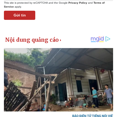
This site is protected by reCAPTCHA and the Google
Privacy Policy
and
Terms of
Service
apply.
Gửi tin