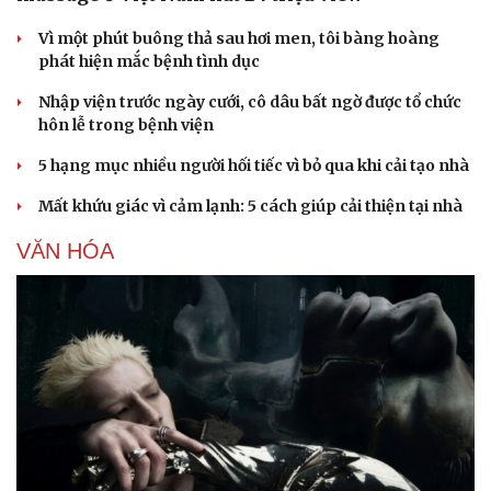
Vì một phút buông thả sau hơi men, tôi bàng hoàng
phát hiện mắc bệnh tình dục
Nhập viện trước ngày cưới, cô dâu bất ngờ được tổ chức
hôn lễ trong bệnh viện
5 hạng mục nhiều người hối tiếc vì bỏ qua khi cải tạo nhà
Mất khứu giác vì cảm lạnh: 5 cách giúp cải thiện tại nhà
VĂN HÓA
Du lịch
Podcast
Tư vấn
Câu chuyện thời sự
Săn Tour
Đọc truyện đêm khuya
check-in
Cửa sổ tình yêu
Kể chuyện cho bé