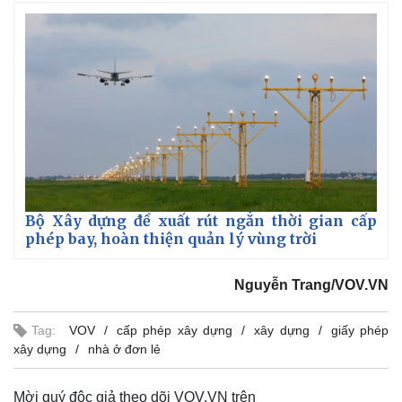
Bộ Xây dựng đề xuất rút ngắn thời gian cấp
phép bay, hoàn thiện quản lý vùng trời
Nguyễn Trang/VOV.VN
Tag:
VOV
cấp phép xây dựng
xây dựng
giấy phép
xây dựng
nhà ở đơn lẻ
Mời quý độc giả theo dõi VOV.VN trên