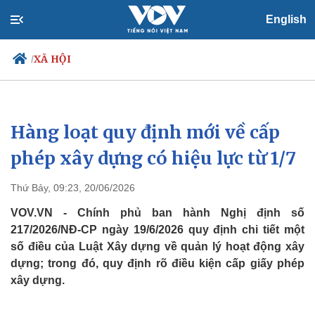
English
XÃ HỘI
/
Hàng loạt quy định mới về cấp
Chính trị
Xã hội
Đảng
Tin 24h
phép xây dựng có hiệu lực từ 1/7
Tổ chức nhân sự
Dự báo thời tiết
Quốc hội
Giáo dục
Thứ Bảy, 09:23, 20/06/2026
Nhận diện sự thật
Dấu ấn VOV
Việc làm
VOV.VN - Chính phủ ban hành Nghị định số
Biển đảo
217/2026/NĐ-CP ngày 19/6/2026 quy định chi tiết một
số điều của Luật Xây dựng về quản lý hoạt động xây
dựng; trong đó, quy định rõ điều kiện cấp giấy phép
xây dựng.