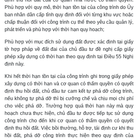
Phù hợp với quy mô, thời hạn tồn tại của công trình do Ủy
ban nhân dân cấp tỉnh quy định đối với từng khu vực hoặc
chấp thuận đối với công trình cụ thể theo yêu cầu quản lý,
phát triển và phù hợp với thời hạn quy hoạch;
Phù hợp với mục đích sử dụng đất được xác định tại giấy
tờ hợp pháp về đất đai của chủ đầu tư đề nghị cấp giấy
phép xây dựng có thời hạn theo quy định tại Điều 55 Nghị
định này.
Khi hết thời hạn tồn tại của công trình ghi trong giấy phép
xây dựng có thời hạn và cơ quan có thẩm quyền có quyết
định thu hồi đất, chủ đầu tư cam kết tự phá dỡ công trình,
nếu không tự phá dỡ thì bị cưỡng chế và chịu mọi chi phí
cho việc phá dỡ. Trường hợp quá thời hạn này mà quy
Kinh tế
Thị trường
hoạch chưa thực hiện, chủ đầu tư được tiếp tục sử dụng
Bất động sản
Giá vàng
công trình cho đến khi cơ quan có thẩm quyền có quyết
Khởi nghiệp
Tiêu dùng
định thu hồi đất. Việc bồi thường, hỗ trợ, tái định cư khi thu
Tỷ giá
Chứng khoán
hồi đất, phá dỡ công trình thực hiện theo quy định của