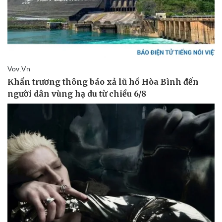
Sức khỏe
Đời sống
Dinh dưỡng - món ngon
Nhà đẹp
Cây thuốc
Blog
Sản phụ khoa
Tình yêu - Gia đình
Nhi khoa
Nam khoa
Làm đẹp - giảm cân
Phòng mạch online
Ăn sạch sống khỏe