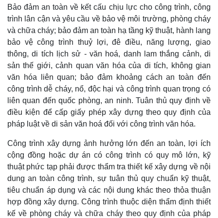
Bảo đảm an toàn về kết cấu chịu lực cho công trình, công
trình lân cận và yêu cầu về bảo vệ môi trường, phòng cháy
và chữa cháy; bảo đảm an toàn hạ tầng kỹ thuật, hành lang
bảo vệ công trình thuỷ lợi, đê điều, năng lượng, giao
thông, di tích lịch sử - văn hoá, danh lam thắng cảnh, di
sản thế giới, cảnh quan văn hóa của di tích, không gian
văn hóa liên quan; bảo đảm khoảng cách an toàn đến
công trình dễ cháy, nổ, độc hại và công trình quan trọng có
liên quan đến quốc phòng, an ninh. Tuân thủ quy định về
điều kiện để cấp giấy phép xây dựng theo quy định của
pháp luật về di sản văn hoá đối với công trình văn hóa.
Thế giới
Multimedia
Công trình xây dựng ảnh hưởng lớn đến an toàn, lợi ích
Quan sát
Video
cộng đồng hoặc dự án có công trình có quy mô lớn, kỹ
Cuộc sống đó đây
Ảnh
thuật phức tạp phải được thẩm tra thiết kế xây dựng về nội
Hồ sơ
E-Magazine
dung an toàn công trình, sự tuân thủ quy chuẩn kỹ thuật,
Infographic
tiêu chuẩn áp dụng và các nội dung khác theo thỏa thuận
hợp đồng xây dựng. Công trình thuộc diện thẩm định thiết
kế về phòng cháy và chữa cháy theo quy định của pháp