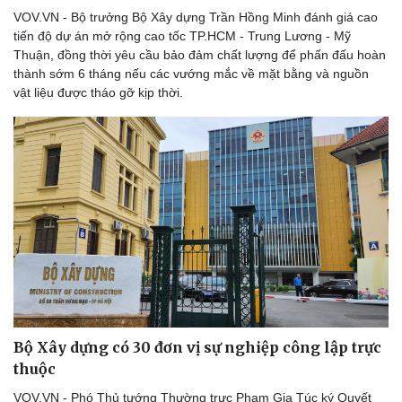
VOV.VN - Bộ trưởng Bộ Xây dựng Trần Hồng Minh đánh giá cao
tiến độ dự án mở rộng cao tốc TP.HCM - Trung Lương - Mỹ
Thuận, đồng thời yêu cầu bảo đảm chất lượng để phấn đấu hoàn
thành sớm 6 tháng nếu các vướng mắc về mặt bằng và nguồn
vật liệu được tháo gỡ kịp thời.
Văn hóa
Giải trí
Sân khấu - Điện ảnh
Nghệ sĩ
Văn học
Thời trang
Âm nhạc
Sao Việt
Di sản
Bộ Xây dựng có 30 đơn vị sự nghiệp công lập trực
thuộc
VOV.VN - Phó Thủ tướng Thường trực Phạm Gia Túc ký Quyết