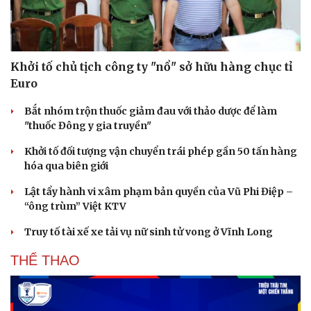
Khởi tố chủ tịch công ty "nổ" sở hữu hàng chục tỉ
Euro
Bắt nhóm trộn thuốc giảm đau với thảo dược để làm
"thuốc Đông y gia truyền"
Khởi tố đối tượng vận chuyển trái phép gần 50 tấn hàng
hóa qua biên giới
Lật tẩy hành vi xâm phạm bản quyền của Vũ Phi Điệp –
“ông trùm” Việt KTV
Truy tố tài xế xe tải vụ nữ sinh tử vong ở Vĩnh Long
THỂ THAO