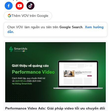
Thể thao
Ô tô - Xe máy
Bóng đá
Ô tô
Thêm VOV trên Google
Lịch thi đấu bóng đá
Xe máy
Thế giới thể thao
Tư vấn
eSports
Chọn VOV làm nguồn ưu tiên trên
Google Search
.
Xem hướng
Hậu trường
dẫn.
Performance Video Ads: Giải pháp video tối ưu chuyển đổi