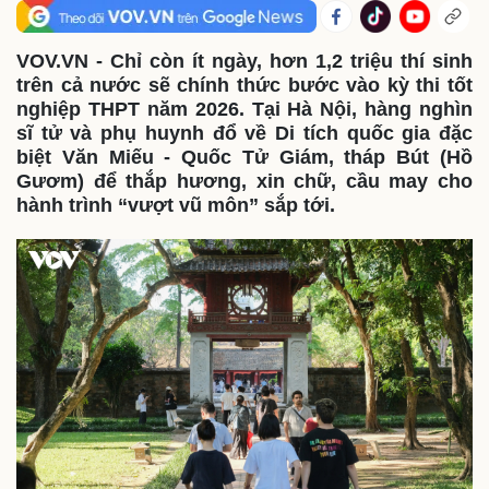
VOV.VN - Chỉ còn ít ngày, hơn 1,2 triệu thí sinh
trên cả nước sẽ chính thức bước vào kỳ thi tốt
nghiệp THPT năm 2026. Tại Hà Nội, hàng nghìn
sĩ tử và phụ huynh đổ về Di tích quốc gia đặc
biệt Văn Miếu - Quốc Tử Giám, tháp Bút (Hồ
Gươm) để thắp hương, xin chữ, cầu may cho
hành trình “vượt vũ môn” sắp tới.