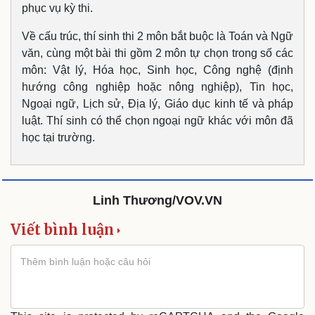
phục vụ kỳ thi.
Về cấu trúc, thí sinh thi 2 môn bắt buộc là Toán và Ngữ
văn, cùng một bài thi gồm 2 môn tự chọn trong số các
môn: Vật lý, Hóa học, Sinh học, Công nghệ (định
Du lịch
Podcast
hướng công nghiệp hoặc nông nghiệp), Tin học,
Tư vấn
Câu chuyện thời sự
Ngoại ngữ, Lịch sử, Địa lý, Giáo dục kinh tế và pháp
Săn Tour
Đọc truyện đêm khuya
luật. Thí sinh có thể chọn ngoại ngữ khác với môn đã
check-in
Cửa sổ tình yêu
học tại trường.
Kể chuyện cho bé
Hạt giống tâm hồn
Linh Thương/VOV.VN
Viết bình luận