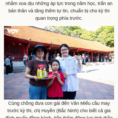
nhằm xoa dịu những áp lực trong năm học, trấn an
eSports
Hậu trường
bản thân và tăng thêm tự tin, chuẩn bị cho kỳ thi
quan trọng phía trước.
Cùng chồng đưa con gái đến Văn Miếu cầu may
trước kỳ thi, chị Huyền (Bắc Ninh) cho biết cả gia
đình muốn đồng hành, tiếp thêm động lực tinh thần