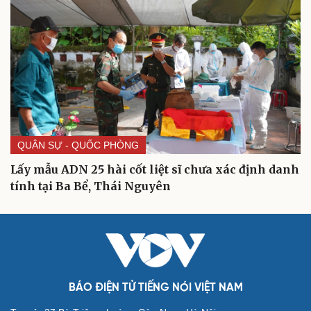
QUÂN SỰ - QUỐC PHÒNG
Lấy mẫu ADN 25 hài cốt liệt sĩ chưa xác định danh
tính tại Ba Bể, Thái Nguyên
BÁO ĐIỆN TỬ TIẾNG NÓI VIỆT NAM