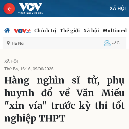
XÃ HỘI
Chính trị
Thế giới
Xã hội
Multimedi
--°C
Hà Nội
XÃ HỘI
Thứ Ba, 16:16, 09/06/2026
Chính trị
Xã hội
Hàng nghìn sĩ tử, phụ
Đảng
Tin 24h
Tổ chức nhân sự
Dự báo thời tiết
huynh đổ về Văn Miếu
Quốc hội
Giáo dục
Nhận diện sự thật
Dấu ấn VOV
"xin vía" trước kỳ thi tốt
Việc làm
Biển đảo
nghiệp THPT