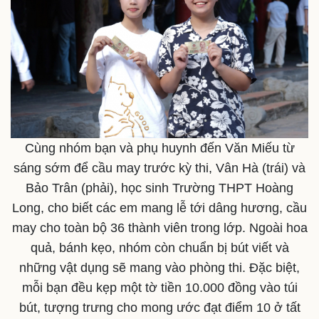
Cùng nhóm bạn và phụ huynh đến Văn Miếu từ
sáng sớm để cầu may trước kỳ thi, Vân Hà (trái) và
Bảo Trân (phải), học sinh Trường THPT Hoàng
Long, cho biết các em mang lễ tới dâng hương, cầu
may cho toàn bộ 36 thành viên trong lớp. Ngoài hoa
quả, bánh kẹo, nhóm còn chuẩn bị bút viết và
Pháp luật
Quân sự - Quốc phòng
những vật dụng sẽ mang vào phòng thi. Đặc biệt,
Vụ án
Vũ khí
mỗi bạn đều kẹp một tờ tiền 10.000 đồng vào túi
Tin nóng
Việt Nam
bút, tượng trưng cho mong ước đạt điểm 10 ở tất
Tư vấn luật
Phân tích