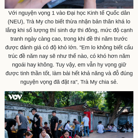
Doanh nghiệp 24h
Tin Công nghệ
Doanh nhân
Trải nghiệm
Với nguyện vọng 1 vào Đại học Kinh tế Quốc dân
Vì cộng đồng
Chuyển đổi số
(NEU), Trà My cho biết thừa nhận bản thân khá lo
lắng khi số lượng thí sinh dự thi đông, mức độ cạnh
tranh ngày càng cao, trong khi đề thi năm trước
được đánh giá có độ khó lớn. "Em lo không biết cấu
trúc đề năm nay sẽ như thế nào, có khó hơn năm
ngoái hay không. Tuy vậy, em vẫn hy vọng giữ
được tinh thần tốt, làm bài hết khả năng và đỗ đúng
nguyện vọng đã đặt ra", Trà My chia sẻ.