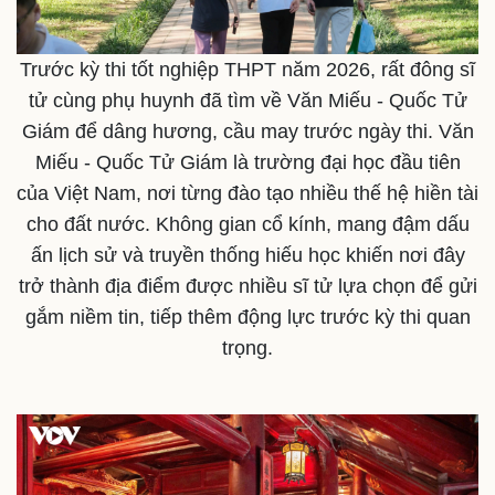
Trước kỳ thi tốt nghiệp THPT năm 2026, rất đông sĩ
tử cùng phụ huynh đã tìm về Văn Miếu - Quốc Tử
Giám để dâng hương, cầu may trước ngày thi. Văn
Miếu - Quốc Tử Giám là trường đại học đầu tiên
của Việt Nam, nơi từng đào tạo nhiều thế hệ hiền tài
cho đất nước. Không gian cổ kính, mang đậm dấu
ấn lịch sử và truyền thống hiếu học khiến nơi đây
trở thành địa điểm được nhiều sĩ tử lựa chọn để gửi
gắm niềm tin, tiếp thêm động lực trước kỳ thi quan
Thế giới
Multimedia
trọng.
Quan sát
Video
Cuộc sống đó đây
Ảnh
Hồ sơ
E-Magazine
Infographic