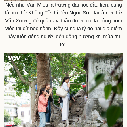
Nếu như Văn Miếu là trường đại học đầu tiên, cũng
là nơi thờ Khổng Tử thì đền Ngọc Sơn lại là nơi thờ
Văn Xương đế quân - vị thần được coi là trông nom
Văn hóa
Giải trí
việc thi cử học hành. Đây cũng là lý do hai địa điểm
Sân khấu - Điện ảnh
Nghệ sĩ
này luôn đông người đến dâng hương khi mùa thi
Văn học
Thời trang
tới.
Âm nhạc
Sao Việt
Di sản