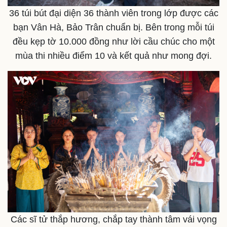
36 túi bút đại diện 36 thành viên trong lớp được các
bạn Vân Hà, Bảo Trân chuẩn bị. Bên trong mỗi túi
đều kẹp tờ 10.000 đồng như lời cầu chúc cho một
mùa thi nhiều điểm 10 và kết quả như mong đợi.
Thể thao
Ô tô - Xe máy
Bóng đá
Ô tô
Lịch thi đấu bóng đá
Xe máy
Các sĩ tử thắp hương, chắp tay thành tâm vái vọng
Thế giới thể thao
Tư vấn