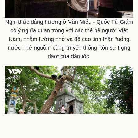
Dinh dưỡng - món ngon
Nhà đẹp
Cây thuốc
Blog
Sản phụ khoa
Tình yêu - Gia đình
Nghi thức dâng hương ở Văn Miếu - Quốc Tử Giám
Nhi khoa
có ý nghĩa quan trọng với các thế hệ người Việt
Nam khoa
Làm đẹp - giảm cân
Nam, nhằm tưởng nhớ và đề cao tinh thần "uống
Phòng mạch online
nước nhớ nguồn" cùng truyền thống "tôn sư trọng
Ăn sạch sống khỏe
đạo" của dân tộc.