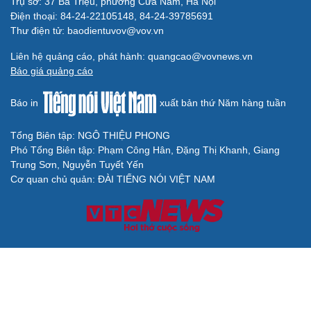
Trụ sở: 37 Bà Triệu, phường Cửa Nam, Hà Nội
Điện thoại: 84-24-22105148, 84-24-39785691
Thư điện tử: baodientuvov@vov.vn
Liên hệ quảng cáo, phát hành: quangcao@vovnews.vn
Báo giá quảng cáo
Báo in
xuất bản thứ Năm hàng tuần
Tổng Biên tập: NGÔ THIỆU PHONG
Phó Tổng Biên tập: Phạm Công Hân, Đặng Thị Khanh, Giang
Trung Sơn, Nguyễn Tuyết Yến
Cơ quan chủ quản: ĐÀI TIẾNG NÓI VIỆT NAM
Không được sao chép lại bất kỳ thông tin nào từ website này khi