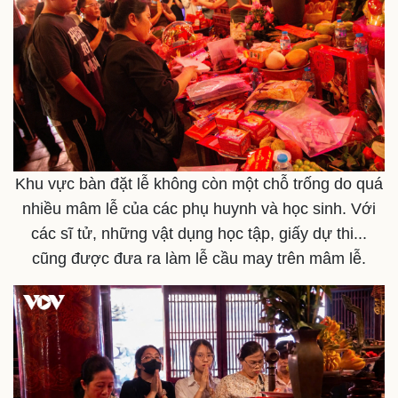
Khu vực bàn đặt lễ không còn một chỗ trống do quá
nhiều mâm lễ của các phụ huynh và học sinh. Với
các sĩ tử, những vật dụng học tập, giấy dự thi...
cũng được đưa ra làm lễ cầu may trên mâm lễ.
Kinh tế
Thị trường
Bất động sản
Giá vàng
Khởi nghiệp
Tiêu dùng
Tỷ giá
Chứng khoán
Giá cà phê