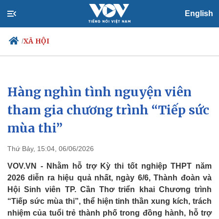
English
XÃ HỘI
/
Hàng nghìn tình nguyện viên
Chính trị
Xã hội
Đảng
Tin 24h
tham gia chương trình “Tiếp sức
Tổ chức nhân sự
Dự báo thời tiết
mùa thi”
Quốc hội
Giáo dục
Nhận diện sự thật
Dấu ấn VOV
Việc làm
Thứ Bảy, 15:04, 06/06/2026
Biển đảo
VOV.VN - Nhằm hỗ trợ Kỳ thi tốt nghiệp THPT năm
2026 diễn ra hiệu quả nhất, ngày 6/6, Thành đoàn và
Hội Sinh viên TP. Cần Thơ triển khai Chương trình
“Tiếp sức mùa thi”, thể hiện tinh thần xung kích, trách
nhiệm của tuổi trẻ thành phố trong đồng hành, hỗ trợ