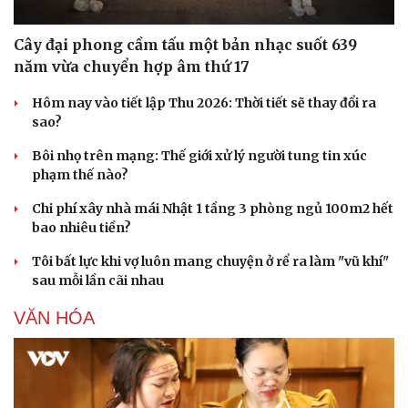
Cây đại phong cầm tấu một bản nhạc suốt 639
năm vừa chuyển hợp âm thứ 17
Hôm nay vào tiết lập Thu 2026: Thời tiết sẽ thay đổi ra
sao?
Sức khỏe
Đời sống
Bôi nhọ trên mạng: Thế giới xử lý người tung tin xúc
Dinh dưỡng - món ngon
Nhà đẹp
phạm thế nào?
Cây thuốc
Blog
Sản phụ khoa
Tình yêu - Gia đình
Chi phí xây nhà mái Nhật 1 tầng 3 phòng ngủ 100m2 hết
Nhi khoa
bao nhiêu tiền?
Nam khoa
Làm đẹp - giảm cân
Tôi bất lực khi vợ luôn mang chuyện ở rể ra làm "vũ khí"
Phòng mạch online
sau mỗi lần cãi nhau
Ăn sạch sống khỏe
VĂN HÓA