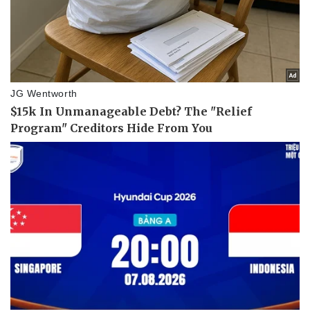
Vụ án
Vũ khí
Tin nóng
Việt Nam
Tư vấn luật
Phân tích