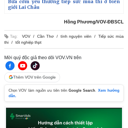
Bữa cơm yêu thương tiếp sức mùa thi ở biên
giới Lai Châu
Hồng Phương/VOV-ĐBSCL
Tag:
VOV
Cần Thơ
tình nguyện viên
Tiếp sức mùa
thi
tốt nghiệp thpt
Mời quý độc giả theo dõi VOV.VN trên
Thêm VOV trên Google
Chọn VOV làm nguồn ưu tiên trên
Google Search
.
Xem hướng
dẫn.
Kinh tế
Thị trường
Bất động sản
Giá vàng
Khởi nghiệp
Tiêu dùng
Tỷ giá
Chứng khoán