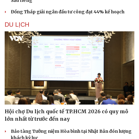
Sầu riêng
Đồng Tháp giải ngân đầu tư công đạt 44% kế hoạch
DU LỊCH
Văn hóa
Giải trí
Sân khấu - Điện ảnh
Nghệ sĩ
Văn học
Thời trang
Hội chợ Du lịch quốc tế TP.HCM 2026 có quy mô
Âm nhạc
Sao Việt
lớn nhất từ trước đến nay
Di sản
Bảo tàng Tưởng niệm Hòa bình tại Nhật Bản đón lượng
khách kỷ lục