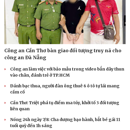
Công an Cần Thơ bàn giao đối tượng truy nã cho
công an Đà Nẵng
Công an làm việc với bảo mẫu trong video bắn dây thun
vào chân, đánh trẻ ở TP.HCM
Đánh bạc thua, người đàn ông thuê 6 ô tô tự lái mang
cầm cố
Cần Thơ: Triệt phá tụ điểm ma túy, khởi tố 3 đối tượng
Du lịch
Podcast
liên quan
Tư vấn
Câu chuyện thời sự
Săn Tour
Đọc truyện đêm khuya
Nóng 24h ngày 7/8: Cha dượng bạo hành, bắt bé gái 11
check-in
Cửa sổ tình yêu
tuổi quỳ đến 1h sáng
Kể chuyện cho bé