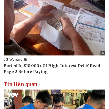
Thể thao
Ô tô - Xe máy
Bóng đá
Ô tô
Lịch thi đấu bóng đá
Xe máy
Thế giới thể thao
Tư vấn
eSports
Hậu trường
Tin liên quan