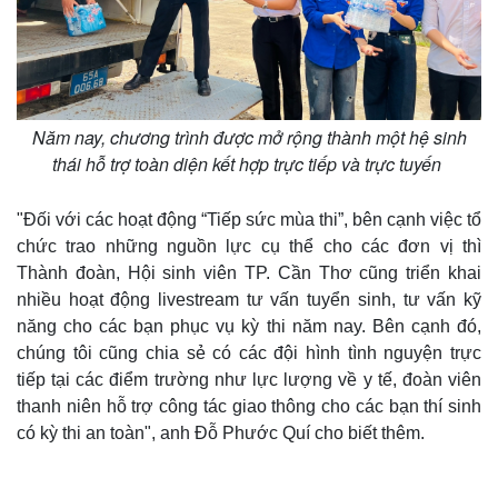
Năm nay, chương trình được mở rộng thành một hệ sinh
thái hỗ trợ toàn diện kết hợp trực tiếp và trực tuyến
"Đối với các hoạt động “Tiếp sức mùa thi”, bên cạnh việc tổ
chức trao những nguồn lực cụ thể cho các đơn vị thì
Thành đoàn, Hội sinh viên TP. Cần Thơ cũng triển khai
nhiều hoạt động livestream tư vấn tuyển sinh, tư vấn kỹ
Thế giới
Multimedia
năng cho các bạn phục vụ kỳ thi năm nay. Bên cạnh đó,
Quan sát
Video
chúng tôi cũng chia sẻ có các đội hình tình nguyện trực
Cuộc sống đó đây
Ảnh
tiếp tại các điểm trường như lực lượng về y tế, đoàn viên
Hồ sơ
E-Magazine
thanh niên hỗ trợ công tác giao thông cho các bạn thí sinh
Infographic
có kỳ thi an toàn", anh Đỗ Phước Quí cho biết thêm.