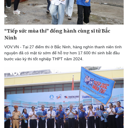
Doanh nghiệp
Công nghệ
“Tiếp sức mùa thi” đồng hành cùng sĩ tử Bắc
Thông tin doanh nghiệp
Sành điệu
Ninh
Doanh nghiệp 24h
Tin Công nghệ
Doanh nhân
Trải nghiệm
VOV.VN - Tại 27 điểm thi ở Bắc Ninh, hàng nghìn thanh niên tình
Vì cộng đồng
Chuyển đổi số
nguyện đã có mặt từ sớm để hỗ trợ hơn 17.600 thí sinh bắt đầu
bước vào kỳ thi tốt nghiệp THPT năm 2024.