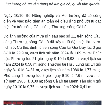
lực lượng hỗ trợ vẫn đang nỗ lực gia cố, quyết tâm giữ đê
Ngày 10/10, Bộ Nông nghiệp và Môi trường đã có công
điện về việc bảo đảm an toàn đê điều ứng phó với lũ đặc
biệt lớn trên sông Cầu, sông Thương, sông Cà Lồ.
Do ảnh hưởng của mưa lớn sau bão số 11, trên sông Cầu,
sông Thương, sông Cà Lồ đã xảy ra lũ đặc biệt lớn, vượt
lịch sử. Cụ thể, đỉnh lũ trên sông Cầu tại Gia Bảy lúc 3 giờ
8-10 là 29,9 m, vượt lịch sử năm 2024 là 1,09 m, tại Phúc
Lộc Phương lúc 21 giờ ngày 9-10 là 9,98 m, vượt lịch sử
năm 2024 là 0,58 m; sông Thương tại Hữu Lũng lúc 14 giờ
Thế giới
Multimedia
ngày 8-10 là 24,31 m, vượt lịch sử năm 1986 là 1,77 m, tại
Quan sát
Video
Phủ Lạng Thương lúc 3 giờ ngày 9-10 là 7,6 m, vượt lịch
Cuộc sống đó đây
Ảnh
sử năm 1986 là 0,08 m; sông Cà Lồ tại Mạnh Tân lúc 4 giờ
Hồ sơ
E-Magazine
ngày 10-10 là 9,75 m, vượt lịch sử năm 2024: 0,41 m.
Infographic