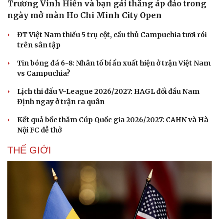
Trương Vinh Hiển và bạn gái thắng áp đảo trong
ngày mở màn Ho Chi Minh City Open
ĐT Việt Nam thiếu 5 trụ cột, cầu thủ Campuchia tươi rói
trên sân tập
Tin bóng đá 6-8: Nhân tố bí ẩn xuất hiện ở trận Việt Nam
vs Campuchia?
Lịch thi đấu V-League 2026/2027: HAGL đối đầu Nam
Định ngay ở trận ra quân
Kết quả bốc thăm Cúp Quốc gia 2026/2027: CAHN và Hà
Nội FC dễ thở
THẾ GIỚI