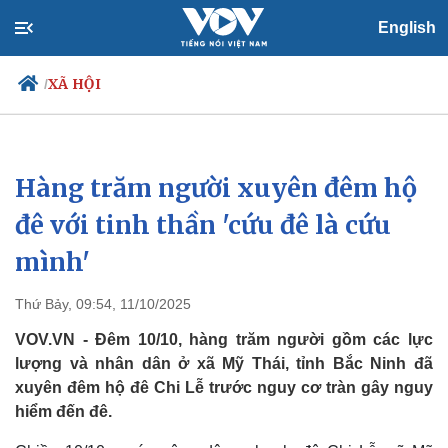
English
XÃ HỘI
/
Hàng trăm người xuyên đêm hộ
Chính trị
Xã hội
Đảng
Tin 24h
đê với tinh thần 'cứu đê là cứu
Tổ chức nhân sự
Dự báo thời tiết
mình'
Quốc hội
Giáo dục
Nhận diện sự thật
Dấu ấn VOV
Việc làm
Thứ Bảy, 09:54, 11/10/2025
Biển đảo
VOV.VN - Đêm 10/10, hàng trăm người gồm các lực
lượng và nhân dân ở xã Mỹ Thái, tỉnh Bắc Ninh đã
xuyên đêm hộ đê Chi Lễ trước nguy cơ tràn gây nguy
hiểm đến đê.