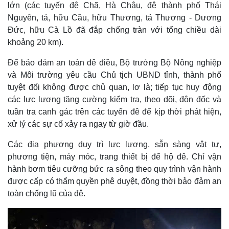
lớn (các tuyến đê Chã, Hà Châu, đê thành phố Thái
Nguyên, tả, hữu Cầu, hữu Thương, tả Thương - Dương
Đức, hữu Cà Lồ đã đắp chống tràn với tổng chiều dài
khoảng 20 km).
Để bảo đảm an toàn đê điều, Bộ trưởng Bộ Nông nghiệp
và Môi trường yêu cầu Chủ tịch UBND tỉnh, thành phố
tuyệt đối không được chủ quan, lơ là; tiếp tục huy động
các lực lượng tăng cường kiểm tra, theo dõi, đôn đốc và
tuần tra canh gác trên các tuyến đê để kịp thời phát hiện,
xử lý các sự cố xảy ra ngay từ giờ đầu.
Các địa phương duy trì lực lượng, sẵn sàng vật tư,
phương tiện, máy móc, trang thiết bị để hộ đê. Chỉ vận
hành bơm tiêu cưỡng bức ra sông theo quy trình vận hành
được cấp có thẩm quyền phê duyệt, đồng thời bảo đảm an
toàn chống lũ của đê.