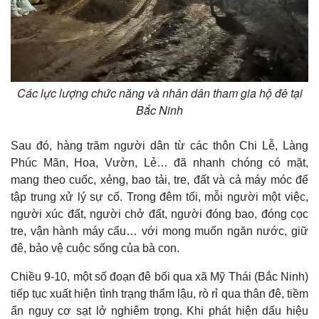
Các lực lượng chức năng và nhân dân tham gia hộ đê tại
Bắc Ninh
Sau đó, hàng trăm người dân từ các thôn Chi Lễ, Làng
Phúc Mãn, Hoa, Vườn, Lẻ… đã nhanh chóng có mặt,
mang theo cuốc, xẻng, bao tải, tre, đất và cả máy móc để
tập trung xử lý sự cố. Trong đêm tối, mỗi người một việc,
người xúc đất, người chở đất, người đóng bao, đóng cọc
tre, vận hành máy cẩu… với mong muốn ngăn nước, giữ
đê, bảo vệ cuộc sống của bà con.
Chiều 9-10, một số đoạn đê bối qua xã Mỹ Thái (Bắc Ninh)
tiếp tục xuất hiện tình trạng thẩm lậu, rò rỉ qua thân đê, tiềm
Pháp luật
Quân sự - Quốc phòng
ẩn nguy cơ sạt lở nghiêm trọng. Khi phát hiện dấu hiệu