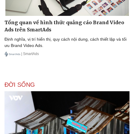
Tổng quan về hình thức quảng cáo Brand Video
Ads trên SmartAds
Định nghĩa, vị trí hiển thị, quy cách nội dung, cách thiết lập và tối
ưu Brand Video Ads.
| SmartAds
ĐỜI SỐNG
Văn hóa
Giải trí
Sân khấu - Điện ảnh
Nghệ sĩ
Văn học
Thời trang
Âm nhạc
Sao Việt
Di sản