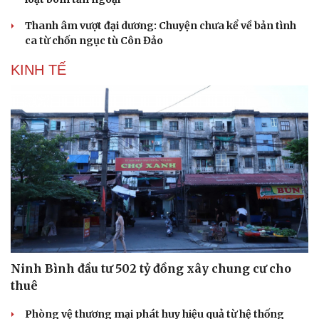
Thanh âm vượt đại dương: Chuyện chưa kể về bản tình
ca từ chốn ngục tù Côn Đảo
KINH TẾ
Du lịch
Podcast
Ninh Bình đầu tư 502 tỷ đồng xây chung cư cho
Tư vấn
Câu chuyện thời sự
thuê
Săn Tour
Đọc truyện đêm khuya
check-in
Cửa sổ tình yêu
Phòng vệ thương mại phát huy hiệu quả từ hệ thống
Kể chuyện cho bé