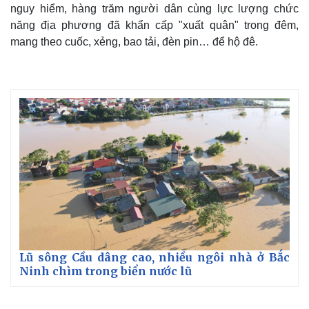
Vụ án
Vũ khí
nguy hiểm, hàng trăm người dân cùng lực lượng chức
Tin nóng
Việt Nam
năng địa phương đã khẩn cấp "xuất quân" trong đêm,
Tư vấn luật
Phân tích
mang theo cuốc, xẻng, bao tải, đèn pin… để hộ đê.
Lũ sông Cầu dâng cao, nhiều ngôi nhà ở Bắc
Ninh chìm trong biển nước lũ