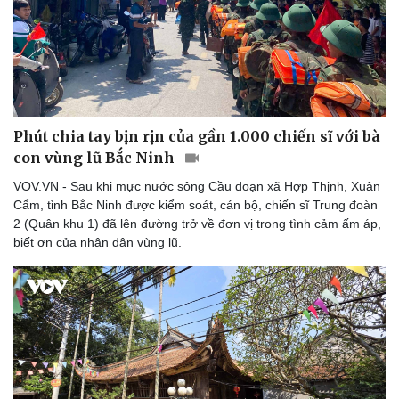
Phút chia tay bịn rịn của gần 1.000 chiến sĩ với bà
Sức khỏe
Đời sống
con vùng lũ Bắc Ninh
Dinh dưỡng - món ngon
Nhà đẹp
Cây thuốc
Blog
VOV.VN - Sau khi mực nước sông Cầu đoạn xã Hợp Thịnh, Xuân
Sản phụ khoa
Tình yêu - Gia đình
Cẩm, tỉnh Bắc Ninh được kiểm soát, cán bộ, chiến sĩ Trung đoàn
Nhi khoa
2 (Quân khu 1) đã lên đường trở về đơn vị trong tình cảm ấm áp,
Nam khoa
biết ơn của nhân dân vùng lũ.
Làm đẹp - giảm cân
Phòng mạch online
Ăn sạch sống khỏe