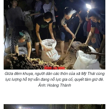
Giữa đêm khuya, người dân các thôn của xã Mỹ Thái cùng
lực lượng hỗ trợ vẫn đang nỗ lực gia cố, quyết tâm giữ đê.
Ảnh: Hoàng Thành
Kinh tế
Thị trường
Bất động sản
Giá vàng
Khởi nghiệp
Tiêu dùng
Tỷ giá
Chứng khoán