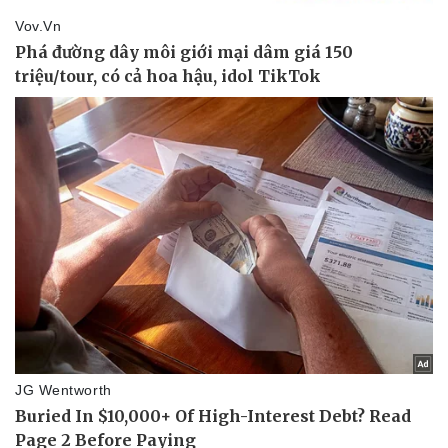
Doanh nghiệp
Công nghệ
Thông tin doanh nghiệp
Sành điệu
Doanh nghiệp 24h
Tin Công nghệ
Doanh nhân
Trải nghiệm
Vì cộng đồng
Chuyển đổi số