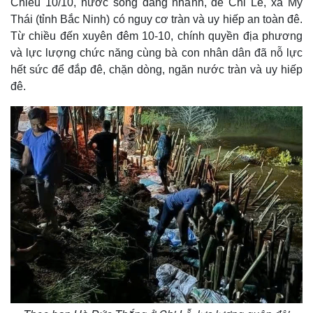
Chiều 10/10, nước sông dâng nhanh, đê Chi Lễ, xã Mỹ
Thái (tỉnh Bắc Ninh) có nguy cơ tràn và uy hiếp an toàn đê.
Từ chiều đến xuyên đêm 10-10, chính quyền địa phương
và lực lượng chức năng cùng bà con nhân dân đã nỗ lực
hết sức để đắp đê, chặn dòng, ngăn nước tràn và uy hiếp
đê.