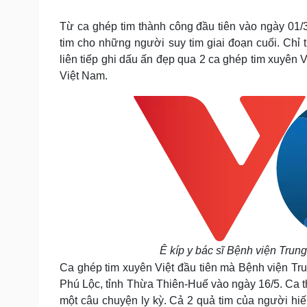
Tin nóng
Việt Nam
Tư vấn luật
Phân tích
Từ ca ghép tim thành công đầu tiên vào ngày 01
tim cho những người suy tim giai đoạn cuối. Chỉ 
liên tiếp ghi dấu ấn đẹp qua 2 ca ghép tim xuyên 
Sức khỏe
Đời sống
Việt Nam.
Dinh dưỡng - món ngon
Nhà đẹp
Cây thuốc
Blog
Sản phụ khoa
Tình yêu - Gia đình
Nhi khoa
Nam khoa
Làm đẹp - giảm cân
Phòng mạch online
Ăn sạch sống khỏe
Cải chính
Ê kíp y bác sĩ Bệnh viện Trun
Ca ghép tim xuyên Việt đầu tiên mà Bệnh viện T
Phú Lộc, tỉnh Thừa Thiên-Huế vào ngày 16/5. Ca
một câu chuyện ly kỳ. Cả 2 quả tim của người hi