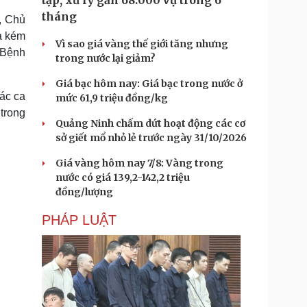
tạp, xử lý gần 68.000 vụ trong 6
tháng
, Chủ
ua kém
Vì sao giá vàng thế giới tăng nhưng
 Bệnh
trong nước lại giảm?
Giá bạc hôm nay: Giá bạc trong nước ở
các ca
mức 61,9 triệu đồng/kg
trong
Quảng Ninh chấm dứt hoạt động các cơ
sở giết mổ nhỏ lẻ trước ngày 31/10/2026
Giá vàng hôm nay 7/8: Vàng trong
nước có giá 139,2-142,2 triệu
đồng/lượng
PHÁP LUẬT