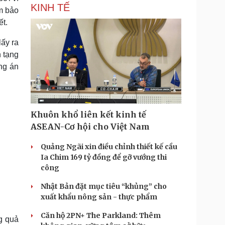
KINH TẾ
ảm bảo
ết.
lấy ra
n tạng
ng án
Khuôn khổ liên kết kinh tế
ASEAN-Cơ hội cho Việt Nam
Quảng Ngãi xin điều chỉnh thiết kế cầu
Ia Chim 169 tỷ đồng để gỡ vướng thi
công
Nhật Bản đặt mục tiêu “khủng” cho
xuất khẩu nông sản - thực phẩm
Căn hộ 2PN+ The Parkland: Thêm
g quả