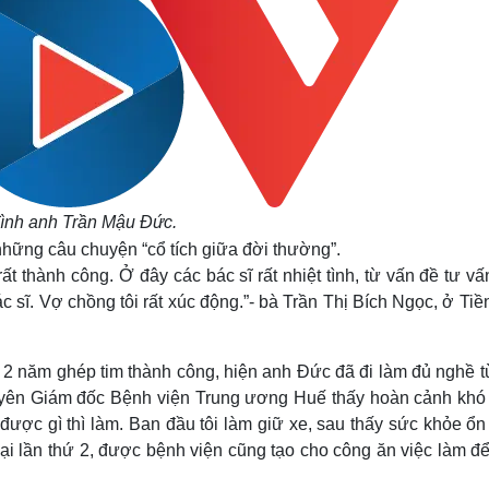
đình anh Trần Mậu Đức.
những câu chuyện “cổ tích giữa đời thường”.
t thành công. Ở đây các bác sĩ rất nhiệt tình, từ vấn đề tư v
ác sĩ. Vợ chồng tôi rất xúc động.”- bà Trần Thị Bích Ngọc, ở Tiề
2 năm ghép tim thành công, hiện anh Đức đã đi làm đủ nghề t
uyên Giám đốc Bệnh viện Trung ương Huế thấy hoàn cảnh khó
 được gì thì làm. Ban đầu tôi làm giữ xe, sau thấy sức khỏe ổn
ại lần thứ 2, được bệnh viện cũng tạo cho công ăn việc làm đ