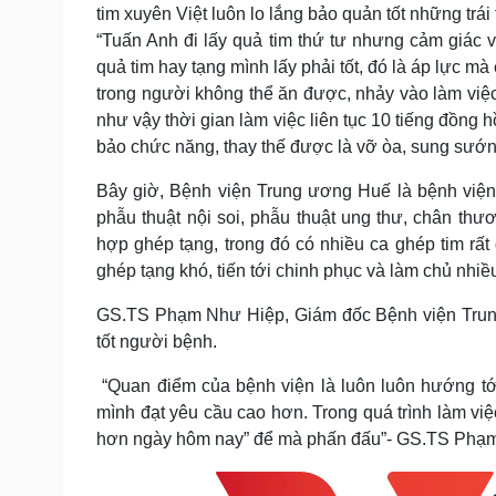
tim xuyên Việt luôn lo lắng bảo quản tốt những trái
“Tuấn Anh đi lấy quả tim thứ tư nhưng cảm giác v
quả tim hay tạng mình lấy phải tốt, đó là áp lực mà 
trong người không thể ăn được, nhảy vào làm việc 
như vậy thời gian làm việc liên tục 10 tiếng đồng 
bảo chức năng, thay thế được là vỡ òa, sung sướn
Bây giờ, Bệnh viện Trung ương Huế là bệnh viện 
phẫu thuật nội soi, phẫu thuật ung thư, chân th
hợp ghép tạng, trong đó có nhiều ca ghép tim rất
ghép tạng khó, tiến tới chinh phục và làm chủ nhiều
GS.TS Phạm Như Hiệp, Giám đốc Bệnh viện Trung
tốt người bệnh.
“Quan điểm của bệnh viện là luôn luôn hướng tớ
mình đạt yêu cầu cao hơn. Trong quá trình làm vi
hơn ngày hôm nay” để mà phấn đấu”- GS.TS Phạm