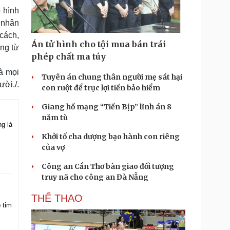
 hình
 nhân
 cách,
Án tử hình cho tội mua bán trái
ạng từ
phép chất ma túy
à mọi
Tuyên án chung thân người mẹ sát hại
ười./.
con ruột để trục lợi tiền bảo hiểm
Giang hồ mạng “Tiến Bịp” lĩnh án 8
năm tù
g là
Khởi tố cha dượng bạo hành con riêng
của vợ
Công an Cần Thơ bàn giao đối tượng
truy nã cho công an Đà Nẵng
THỂ THAO
 tim