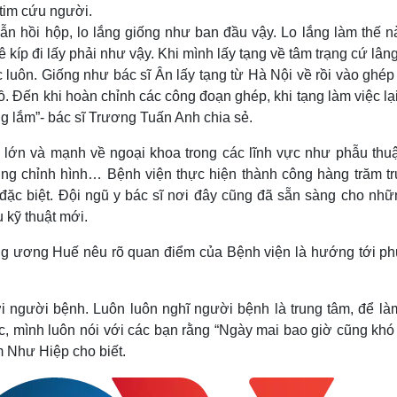
 tim cứu người.
ẫn hồi hộp, lo lắng giống như ban đầu vậy. Lo lắng làm thế n
ê kíp đi lấy phải như vậy. Khi mình lấy tạng về tâm trạng cứ lân
luôn. Giống như bác sĩ Ân lấy tạng từ Hà Nội về rồi vào ghép
hồ. Đến khi hoàn chỉnh các công đoạn ghép, khi tạng làm việc l
g lắm”- bác sĩ Trương Tuấn Anh chia sẻ.
lớn và mạnh về ngoại khoa trong các lĩnh vực như phẫu thuật
ương chỉnh hình… Bệnh viện thực hiện thành công hàng trăm t
 đặc biệt. Đội ngũ y bác sĩ nơi đây cũng đã sẵn sàng cho nhữ
 kỹ thuật mới.
 ương Huế nêu rõ quan điểm của Bệnh viện là hướng tới ph
i người bệnh. Luôn luôn nghĩ người bệnh là trung tâm, để là
ệc, mình luôn nói với các bạn rằng “Ngày mai bao giờ cũng khó
 Như Hiệp cho biết.