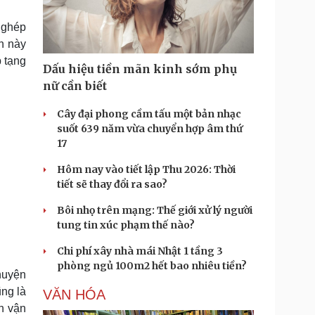
Doanh nghiệp 24h
Tin Công nghệ
Doanh nhân
Trải nghiệm
 ghép
ì cộng đồng
Chuyển đổi số
n này
p tạng
Dấu hiệu tiền mãn kinh sớm phụ
u lịch
Podcast
nữ cần biết
Tư vấn
Câu chuyện thời sự
Săn Tour
Đọc truyện đêm khuya
Cây đại phong cầm tấu một bản nhạc
heck-in
Cửa sổ tình yêu
suốt 639 năm vừa chuyển hợp âm thứ
Kể chuyện cho bé
17
Hạt giống tâm hồn
Hôm nay vào tiết lập Thu 2026: Thời
tiết sẽ thay đổi ra sao?
Bôi nhọ trên mạng: Thế giới xử lý người
tung tin xúc phạm thế nào?
Chi phí xây nhà mái Nhật 1 tầng 3
phòng ngủ 100m2 hết bao nhiêu tiền?
huyện
ng là
VĂN HÓA
h vận