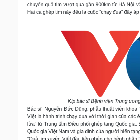
chuyển quả tim vượt qua gần 900km từ Hà Nội v
Hai ca ghép tim này đều là cuộc “chạy đua” đầy áp 
Kíp bác sĩ Bệnh viện Trung ương
Bác sĩ Nguyễn Đức Dũng, phẫu thuật viên khoa 
Việt là hành trình chạy đua với thời gian của các
lửa” từ Trung tâm Điều phối ghép tạng Quốc gia
Quốc gia Việt Nam và gia đình của người hiến tạng
“Quả tim xuyên Việt đầu tiên ghép cho bệnh nhân T