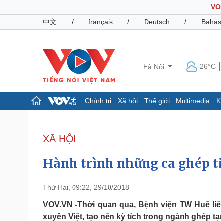
VO
中文
/
français
/
Deutsch
/
Bahas
26°C
Hà Nội
Chính trị
Xã hội
Thế giới
Multimedia
K
Chính trị
Xã hội
Đảng
Tin 24h
XÃ HỘI
Tổ chức nhân sự
Dự báo thời tiết
Quốc hội
Giáo dục
Hành trình những ca ghép t
Nhận diện sự thật
Dấu ấn VOV
Việc làm
Biển đảo
Thứ Hai, 09:22, 29/10/2018
Pháp luật
Quân sự - Quốc phòng
VOV.VN -Thời quan qua, Bệnh viện TW Huế liê
xuyên Việt, tạo nên kỳ tích trong ngành ghép t
Vụ án
Vũ khí