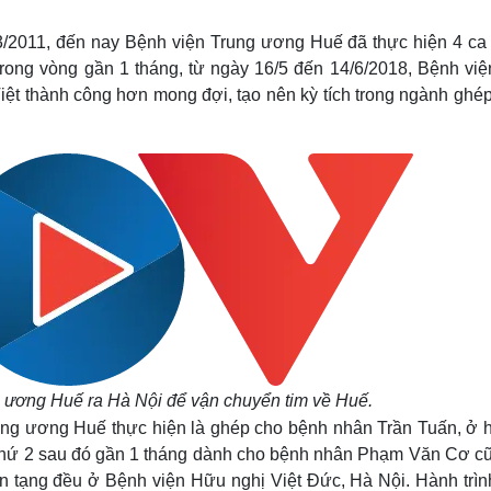
Lịch thi đấu bóng đá
Xe máy
Thế giới thể thao
Tư vấn
/3/2011, đến nay Bệnh viện Trung ương Huế đã thực hiện 4 ca
eSports
V
trong vòng gần 1 tháng, từ ngày 16/5 đến 14/6/2018, Bệnh việ
Hậu trường
Việt thành công hơn mong đợi, tạo nên kỳ tích trong ngành ghé
Văn hóa
Giải trí
D
Sân khấu - Điện ảnh
Nghệ sĩ
Văn học
Thời trang
Âm nhạc
Sao Việt
c
Di sản
g ương Huế ra Hà Nội để vận chuyển tim về Huế.
rung ương Huế thực hiện là ghép cho bệnh nhân Trần Tuấn, ở 
 thứ 2 sau đó gần 1 tháng dành cho bệnh nhân Phạm Văn Cơ cũ
ến tạng đều ở Bệnh viện Hữu nghị Việt Đức, Hà Nội. Hành trìn