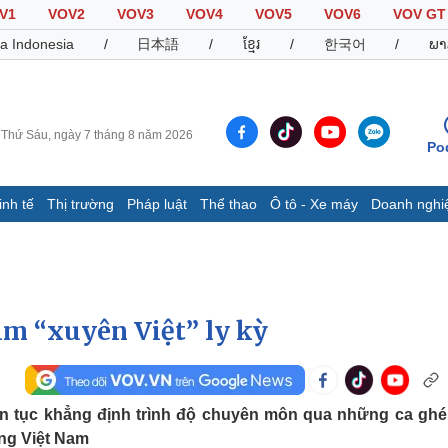
V1
VOV2
VOV3
VOV4
VOV5
VOV6
VOV GT
a Indonesia
/
日本語
/
ខ្មែរ
/
한국어
/
ພາ
Thứ Sáu, ngày 7 tháng 8 năm 2026
Po
inh tế
Thị trường
Pháp luật
Thể thao
Ô tô - Xe máy
Doanh nghi
Thế giới
Multimedia
K
Quan sát
Video
B
Cuộc sống đó đây
Ảnh
K
Hồ sơ
E-Magazine
im “xuyên Việt” ly kỳ
Infographic
Thể thao
Ô tô - Xe máy
D
n tục khẳng định trình độ chuyên môn qua những ca ghé
ạng Việt Nam
Bóng đá
Ô tô
T