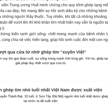
h viện Trung ương Huế minh chứng cho quy trình ghép tạng mô
ghĩa cao đẹp. Nó mang đến sự hồi sinh diệu kỳ cho những bệnh
của những người thầy thuốc. Tuy nhiên, khi tất cả những khoảng
 toán để vượt lên thì khó khăn lớn nhất hiện nay vẫn là nguồn t
 ý.
hứng kiến ranh giới sống- chết mong manh của bệnh nhân l
 cùng chia sẻ việc hiến tạng, giúp hồi sinh cuộc đời một con ng
ợt qua cửa tử nhờ ghép tim "xuyên Việt"
suy tim giai đoạn cuối, sự sống mong manh tính từng giờ. Với họ, ghép tạn
giải pháp duy nhất vượt qua cửa tử.
 ghép tim nhỏ tuổi nhất Việt Nam được xuất viện
yễn Thành Đạt, 10 tuổi, ở Sơn Tây (Hà Nội) người nhỏ tuổi nhất được ghép
tại nước ta đã xuất viện.