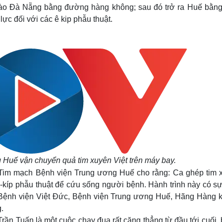
ào Đà Nẵng bằng đường hàng không; sau đó trở ra Huế bằng 
lực đối với các ê kip phẫu thuật.
 Huế vận chuyển quả tim xuyên Việt trên máy bay.
Tim mạch Bệnh viện Trung ương Huế cho rằng: Ca ghép tim 
 ê-kíp phẫu thuật để cứu sống người bệnh. Hành trình này có sự
, Bệnh viện Việt Đức, Bệnh viện Trung ương Huế, Hãng Hàng 
.
rần Tuấn là một cuộc chạy đua rất căng thẳng từ đầu tới cuối, 