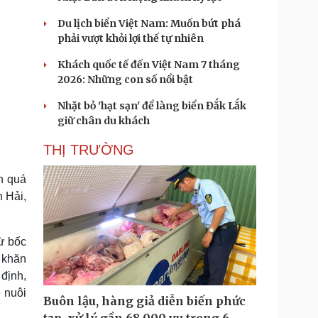
Du lịch biển Việt Nam: Muốn bứt phá
phải vượt khỏi lợi thế tự nhiên
Khách quốc tế đến Việt Nam 7 tháng
2026: Những con số nổi bật
Nhặt bỏ 'hạt sạn' để làng biển Đắk Lắk
giữ chân du khách
THỊ TRƯỜNG
ấn quá
n Hải,
ừ bốc
 khăn
 định,
ể nuôi
Buôn lậu, hàng giả diễn biến phức