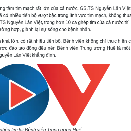
ung tâm tim mạch rất lớn của cả nước. GS.TS Nguyễn Lân Việt
 có nhiều tiến bộ vượt bậc trong lĩnh vực tim mạch, không th
.TS Nguyễn Lân Việt, trong hơn 10 ca ghép tim của cả nước thì
ường hợp, giành lại sự sống cho bệnh nhân.
há lớn, có rất nhiều tiến bộ. Bệnh viện không chỉ thực hiện 
được đào tạo đồng đều nên Bệnh viện Trung ương Huế là một 
guyễn Lân Việt khẳng định.
hép tim tại Bệnh viện Trung ương Huế.