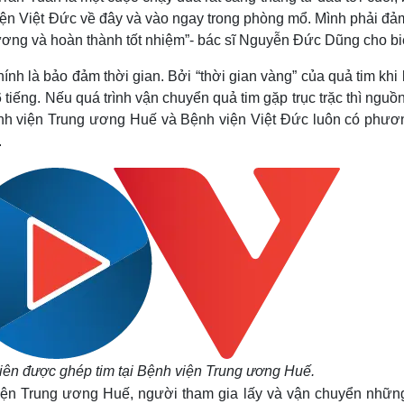
 viện Việt Đức về đây và vào ngay trong phòng mổ. Mình phải đ
trương và hoàn thành tốt nhiệm”- bác sĩ Nguyễn Đức Dũng cho bi
ính là bảo đảm thời gian. Bởi “thời gian vàng” của quả tim khi 
 tiếng. Nếu quá trình vận chuyển quả tim gặp trục trặc thì nguồ
 Bệnh viện Trung ương Huế và Bệnh viện Việt Đức luôn có phươ
.
iên được ghép tim tại Bệnh viện Trung ương Huế.
ện Trung ương Huế, người tham gia lấy và vận chuyển nhữn