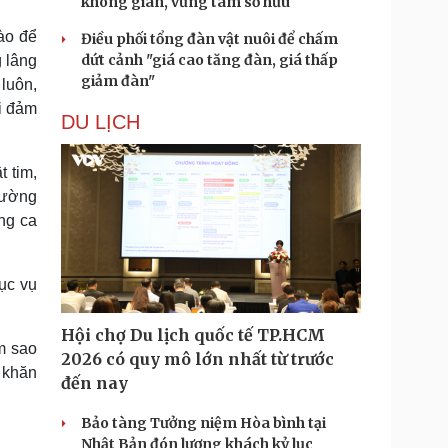
không gian, vững tâm sở hữu
ào để
Điều phối tổng đàn vật nuôi để chấm
dứt cảnh "giá cao tăng đàn, giá thấp
g lâng
giảm đàn"
 luôn,
ại đảm
DU LỊCH
 tim,
rường
ng ca
ục vụ
Hội chợ Du lịch quốc tế TP.HCM
m sao
2026 có quy mô lớn nhất từ trước
 khăn
đến nay
Bảo tàng Tưởng niệm Hòa bình tại
Nhật Bản đón lượng khách kỷ lục