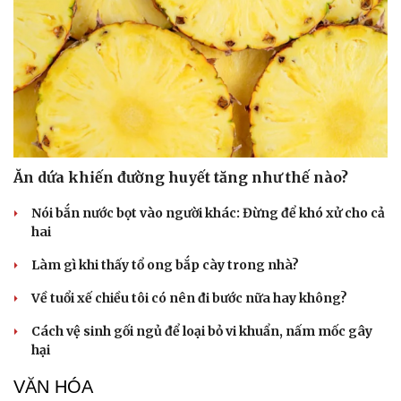
Ăn dứa khiến đường huyết tăng như thế nào?
Nói bắn nước bọt vào người khác: Đừng để khó xử cho cả
hai
Làm gì khi thấy tổ ong bắp cày trong nhà?
Về tuổi xế chiều tôi có nên đi bước nữa hay không?
Cách vệ sinh gối ngủ để loại bỏ vi khuẩn, nấm mốc gây
hại
Thể thao
Ô tô - Xe máy
VĂN HÓA
Bóng đá
Ô tô