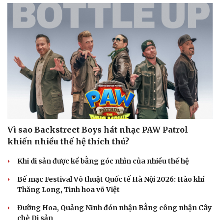
Lịch thi đấu bóng đá
Xe máy
Thế giới thể thao
Tư vấn
eSports
Hậu trường
Vì sao Backstreet Boys hát nhạc PAW Patrol
khiến nhiều thế hệ thích thú?
Khi di sản được kể bằng góc nhìn của nhiều thế hệ
Bế mạc Festival Võ thuật Quốc tế Hà Nội 2026: Hào khí
Thăng Long, Tinh hoa võ Việt
Đường Hoa, Quảng Ninh đón nhận Bằng công nhận Cây
chè Di sản