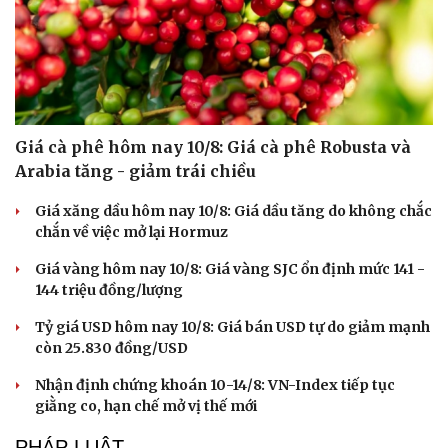
Giá cà phê hôm nay 10/8: Giá cà phê Robusta và
Arabia tăng - giảm trái chiều
Giá xăng dầu hôm nay 10/8: Giá dầu tăng do không chắc
chắn về việc mở lại Hormuz
Giá vàng hôm nay 10/8: Giá vàng SJC ổn định mức 141 -
144 triệu đồng/lượng
Tỷ giá USD hôm nay 10/8: Giá bán USD tự do giảm mạnh
còn 25.830 đồng/USD
Nhận định chứng khoán 10-14/8: VN-Index tiếp tục
giằng co, hạn chế mở vị thế mới
PHÁP LUẬT