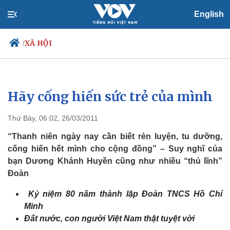
English
XÃ HỘI
/
Hãy cống hiến sức trẻ của mình
Chính trị
Xã hội
Đảng
Tin 24h
Thứ Bảy, 06:02, 26/03/2011
Tổ chức nhân sự
Dự báo thời tiết
Quốc hội
Giáo dục
“Thanh niên ngày nay cần biết rèn luyện, tu dưỡng,
Nhận diện sự thật
Dấu ấn VOV
cống hiến hết mình cho cộng đồng” – Suy nghĩ của
Việc làm
bạn Dương Khánh Huyền cũng như nhiều “thủ lĩnh”
Biển đảo
Đoàn
Kỷ niệm 80 năm thành lập Đoàn TNCS Hồ Chí
Minh
Đất nước, con người Việt Nam thật tuyệt vời