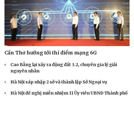
Cần Thơ hướng tới thí điểm mạng 6G
Cao Bằng lại xảy ra động đất 3.2, chuyên gia lý giải
nguyên nhân
Hà Nội sáp nhập 2 sở và thành lập Sở Ngoại vụ
Hà Nội đề nghị miễn nhiệm 11 Ủy viên UBND Thành phố
nhiệm kỳ 2026-2031
Sống sót thần kỳ sau 8 giờ lênh đênh trên biển nhờ kỹ
năng sinh tồn và phao xốp
DỰ BÁO THỜI TIẾT