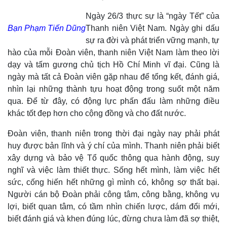
Ngày 26/3 thực sự là “ngày Tết” của
Bạn Phạm Tiến Dũng
Thanh niên Việt Nam. Ngày ghi dấu
sự ra đời và phát triển vững mạnh, tự
hào của mỗi Đoàn viên, thanh niên Việt Nam làm theo lời
dạy và tấm gương chủ tịch Hồ Chí Minh vĩ đại. Cũng là
ngày mà tất cả Đoàn viên gặp nhau để tổng kết, đánh giá,
nhìn lại những thành tựu hoạt động trong suốt một năm
qua. Để từ đây, có động lực phấn đấu làm những điều
khác tốt đẹp hơn cho cộng đồng và cho đất nước.
Đoàn viên, thanh niên trong thời đại ngày nay phải phát
huy được bản lĩnh và ý chí của mình. Thanh niên phải biết
xây dựng và bảo vệ Tổ quốc thông qua hành động, suy
nghĩ và việc làm thiết thực. Sống hết mình, làm việc hết
sức, cống hiến hết những gì mình có, không sợ thất bại.
Người cán bộ Đoàn phải công tâm, công bằng, không vụ
lợi, biết quan tâm, có tầm nhìn chiến lược, dám đổi mới,
biết đánh giá và khen đúng lúc, đừng chưa làm đã sợ thiệt,