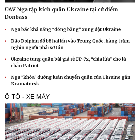
Sân khấu - Điện ảnh
Nghệ sĩ
UAV Nga tập kích quân Ukraine tại cứ điểm
Văn học
Thời trang
Donbass
Âm nhạc
Sao Việt
Di sản
Nga bác khả năng “đóng băng” xung đột Ukraine
Bão Dolphin đổ bộ hai lần vào Trung Quốc, hàng trăm
nghìn người phải sơ tán
Ukraine tung quân bài giá rẻ FP-7x, “chia lửa” cho lá
chắn Patriot
Nga “khóa” đường luân chuyển quân của Ukraine gần
Kramatorsk
Ô TÔ - XE MÁY