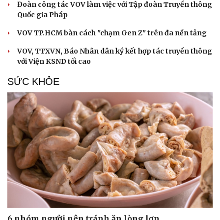
Đoàn công tác VOV làm việc với Tập đoàn Truyền thông
Quốc gia Pháp
VOV TP.HCM bàn cách "chạm Gen Z" trên đa nền tảng
VOV, TTXVN, Báo Nhân dân ký kết hợp tác truyền thông
với Viện KSND tối cao
SỨC KHỎE
6 nhóm người nên tránh ăn lòng lợn