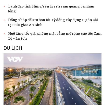
Lãnh đạo tỉnh Hưng Yên livestream quảng bá nhãn
lồng
Đồng Tháp đầu tư hơn 160 tỷ đồng xây dựng Dự án Cải
tạo nút giao An Bình
Huế tăng tốc giải phóng mặt bằng mở rộng cao tốc Cam
Lộ - La Sơn
DU LỊCH
Doanh nghiệp
Công nghệ
Thông tin doanh nghiệp
Sành điệu
Doanh nghiệp 24h
Tin Công nghệ
Doanh nhân
Trải nghiệm
Vì cộng đồng
Chuyển đổi số