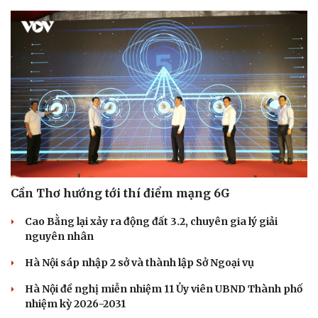
Du lịch
Podcast
Cần Thơ hướng tới thí điểm mạng 6G
Tư vấn
Câu chuyện thời sự
Săn Tour
Đọc truyện đêm khuya
Cao Bằng lại xảy ra động đất 3.2, chuyên gia lý giải
check-in
Cửa sổ tình yêu
nguyên nhân
Kể chuyện cho bé
Hạt giống tâm hồn
Hà Nội sáp nhập 2 sở và thành lập Sở Ngoại vụ
Hà Nội đề nghị miễn nhiệm 11 Ủy viên UBND Thành phố
nhiệm kỳ 2026-2031