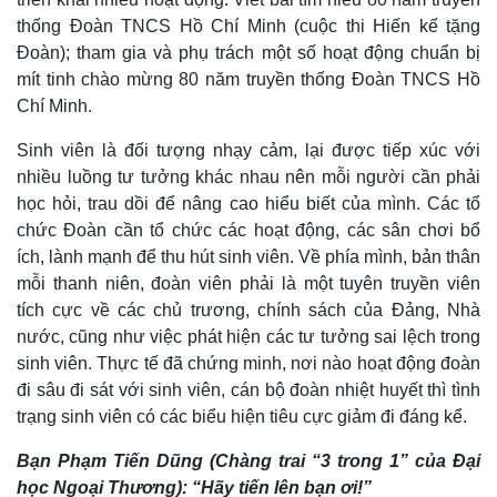
thống Đoàn TNCS Hồ Chí Minh (cuộc thi Hiến kế tặng
Đoàn); tham gia và phụ trách một số hoạt động chuẩn bị
Thế giới
Multimedia
mít tinh chào mừng 80 năm truyền thống Đoàn TNCS Hồ
Quan sát
Video
Chí Minh.
Cuộc sống đó đây
Ảnh
Hồ sơ
E-Magazine
Sinh viên là đối tượng nhạy cảm, lại được tiếp xúc với
Infographic
nhiều luồng tư tưởng khác nhau nên mỗi người cần phải
học hỏi, trau dồi để nâng cao hiểu biết của mình. Các tổ
chức Đoàn cần tổ chức các hoạt động, các sân chơi bổ
ích, lành mạnh để thu hút sinh viên. Về phía mình, bản thân
mỗi thanh niên, đoàn viên phải là một tuyên truyền viên
tích cực về các chủ trương, chính sách của Đảng, Nhà
nước, cũng như việc phát hiện các tư tưởng sai lệch trong
sinh viên. Thực tế đã chứng minh, nơi nào hoạt động đoàn
đi sâu đi sát với sinh viên, cán bộ đoàn nhiệt huyết thì tình
trạng sinh viên có các biểu hiện tiêu cực giảm đi đáng kể.
Bạn Phạm Tiến Dũng (Chàng trai “3 trong 1” của Đại
học Ngoại Thương): “Hãy tiến lên bạn ơi!”