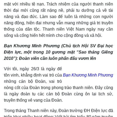
mặt với nhiều tệ nạn. Trách nhiệm của người thanh niên
thời đại mới cũng rất nặng nề, phải tu dưỡng cả về tài
năng và đạo đức. Làm sao để luôn là những con người
năng động, hiện đại nhưng vẫn mang những giá trị truyền
thống của dân tộc. Thanh niên Việt Nam ngày nay cần
sống và cống hiến hết mình cho cộng đồng và xã hội.
Bạn Khương Minh Phương (Chủ tịch Hội SV Đại học
Điện lực, một trong 10 gương mặt “Sao tháng Giêng
2010”): Đoàn viên cần luôn phấn đấu vươn lên
Với tôi, ngày 26/3 là ngày để
tôn vinh, khẳng định vai trò của
Bạn Khương Minh Phương
những cán bộ Đoàn, vai trò
nòng cốt của Đoàn trong phong trào thanh niên. Đây cũng
là ngày đoàn tụ các cán bộ Đoàn cùng ôn lại lịch sử,
truyền thống vẻ vang của Đoàn.
Trong tháng Thanh niên này, Đoàn trường ĐH Điện lực đã
triển khai nhiều hoạt động: Viết bài tìm hiểu 80 năm truyền