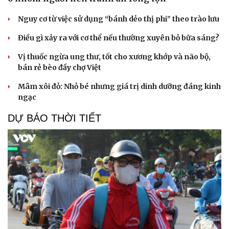
Nguy cơ từ việc sử dụng “bánh dẻo thị phi” theo trào lưu
Điều gì xảy ra với cơ thể nếu thường xuyên bỏ bữa sáng?
Cải chính
Vị thuốc ngừa ung thư, tốt cho xương khớp và não bộ,
bán rẻ bèo đầy chợ Việt
Mâm xôi đỏ: Nhỏ bé nhưng giá trị dinh dưỡng đáng kinh
ngạc
DỰ BÁO THỜI TIẾT