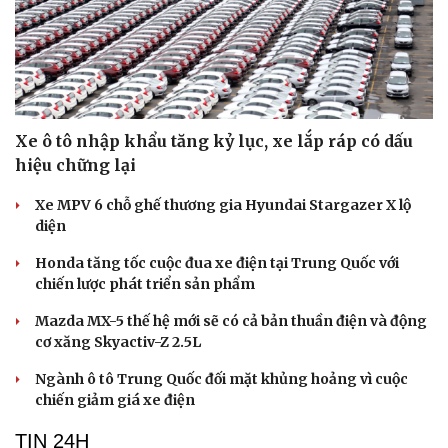
Xe ô tô nhập khẩu tăng kỷ lục, xe lắp ráp có dấu
hiệu chững lại
Xe MPV 6 chỗ ghế thương gia Hyundai Stargazer X lộ
diện
Honda tăng tốc cuộc đua xe điện tại Trung Quốc với
chiến lược phát triển sản phẩm
Mazda MX-5 thế hệ mới sẽ có cả bản thuần điện và động
cơ xăng Skyactiv-Z 2.5L
Ngành ô tô Trung Quốc đối mặt khủng hoảng vì cuộc
chiến giảm giá xe điện
TIN 24H