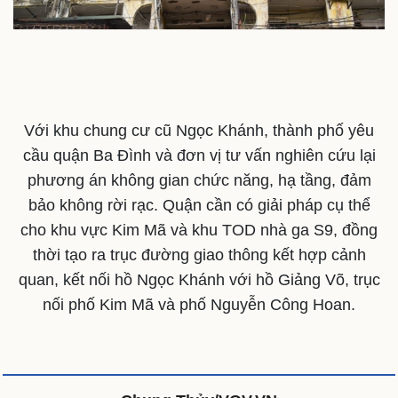
Với khu chung cư cũ Ngọc Khánh, thành phố yêu
cầu quận Ba Đình và đơn vị tư vấn nghiên cứu lại
phương án không gian chức năng, hạ tầng, đảm
bảo không rời rạc. Quận cần có giải pháp cụ thể
cho khu vực Kim Mã và khu TOD nhà ga S9, đồng
thời tạo ra trục đường giao thông kết hợp cảnh
quan, kết nối hồ Ngọc Khánh với hồ Giảng Võ, trục
nối phố Kim Mã và phố Nguyễn Công Hoan.
This
is
a
The media could not be loaded, either because the server
modal
window.
or network failed or because the format is not supported.