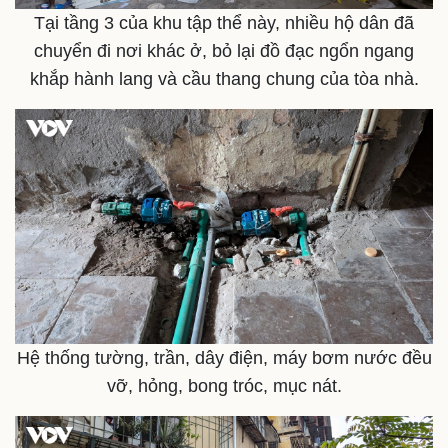
Tại tầng 3 của khu tập thể này, nhiều hộ dân đã
chuyển đi nơi khác ở, bỏ lại đồ đạc ngổn ngang
khắp hành lang và cầu thang chung của tòa nhà.
Thể thao
Ô tô - Xe máy
Bóng đá
Ô tô
Lịch thi đấu bóng đá
Xe máy
Thế giới thể thao
Tư vấn
eSports
Hậu trường
Hệ thống tường, trần, dây điện, máy bơm nước đều
vỡ, hỏng, bong tróc, mục nát.