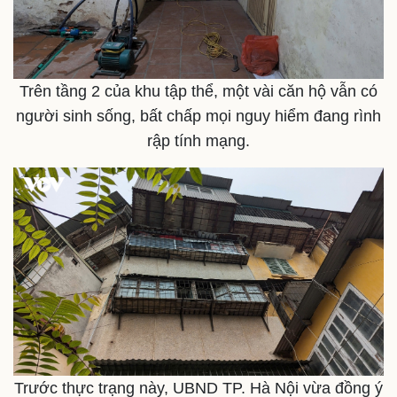
Trên tầng 2 của khu tập thể, một vài căn hộ vẫn có
người sinh sống, bất chấp mọi nguy hiểm đang rình
rập tính mạng.
Sức khỏe
Đời sống
Dinh dưỡng - món ngon
Nhà đẹp
Cây thuốc
Blog
Sản phụ khoa
Tình yêu - Gia đình
Nhi khoa
Nam khoa
Làm đẹp - giảm cân
Phòng mạch online
Ăn sạch sống khỏe
Trước thực trạng này, UBND TP. Hà Nội vừa đồng ý