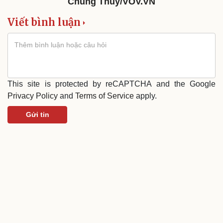
Chung Thủy/VOV.VN
Du lịch
Podcast
Tư vấn
Câu chuyện thời sự
Viết bình luận
Săn Tour
Đọc truyện đêm khuya
check-in
Cửa sổ tình yêu
Kể chuyện cho bé
Hạt giống tâm hồn
This site is protected by reCAPTCHA and the Google
Privacy Policy
and
Terms of Service
apply.
Gửi tin