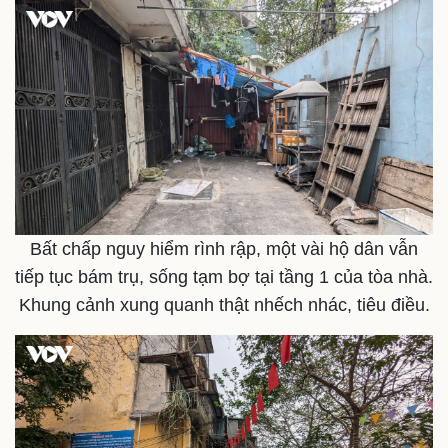
Khởi nghiệp
Tiêu dùng
Tỷ giá
Chứng khoán
Giá cà phê
Bất chấp nguy hiểm rình rập, một vài hộ dân vẫn
tiếp tục bám trụ, sống tạm bợ tại tầng 1 của tòa nhà.
Khung cảnh xung quanh thật nhếch nhác, tiêu điều.