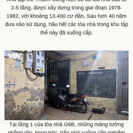
2-5 tầng, được xây dựng trong giai đoạn 1979-
1982, với khoảng 13.400 cư dân. Sau hơn 40 năm
đưa vào sử dụng, hầu hết các tòa nhà trong khu tập
thể này đã xuống cấp.
Thế giới
Multimedia
Quan sát
Video
Cuộc sống đó đây
Ảnh
Hồ sơ
E-Magazine
Infographic
Tại tầng 1 của tòa nhà G6B, những mảng tường
phồng rộp, bong tróc, trần nhà xuống cấp nghiêm