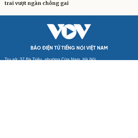
trai vượt ngàn chông gai
BÁO ĐIỆN TỬ TIẾNG NÓI VIỆT NAM
Trụ sở: 37 Bà Triệu, phường Cửa Nam, Hà Nội
Điện thoại: 84-24-22105148, 84-24-39785691
Thư điện tử: baodientuvov@vov.vn
Liên hệ quảng cáo, phát hành: quangcao@vovnews.vn
Báo giá quảng cáo
Báo in
xuất bản thứ Năm hàng tuần
Tổng Biên tập: NGÔ THIỆU PHONG
Phó Tổng Biên tập: Phạm Công Hân, Đặng Thị Khanh, Giang
Trung Sơn, Nguyễn Tuyết Yến
Cơ quan chủ quản: ĐÀI TIẾNG NÓI VIỆT NAM