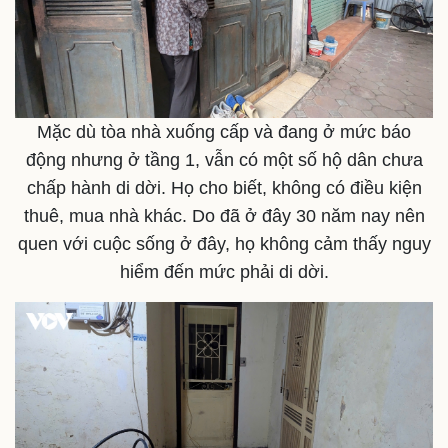
Doanh nghiệp 24h
Tin Công nghệ
Doanh nhân
Trải nghiệm
Vì cộng đồng
Chuyển đổi số
Mặc dù tòa nhà xuống cấp và đang ở mức báo
động nhưng ở tầng 1, vẫn có một số hộ dân chưa
chấp hành di dời. Họ cho biết, không có điều kiện
thuê, mua nhà khác. Do đã ở đây 30 năm nay nên
quen với cuộc sống ở đây, họ không cảm thấy nguy
hiểm đến mức phải di dời.