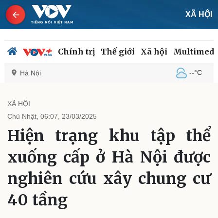
XÃ HỘI
Chính trị
Thế giới
Xã hội
Multimedi
--°C
Hà Nội
XÃ HỘI
Chủ Nhật, 06:07, 23/03/2025
Chính trị
Xã hội
Hiện trạng khu tập thể
Đảng
Tin 24h
Tổ chức nhân sự
Dự báo thời tiết
xuống cấp ở Hà Nội được
Quốc hội
Giáo dục
Nhận diện sự thật
Dấu ấn VOV
nghiên cứu xây chung cư
Việc làm
Biển đảo
40 tầng