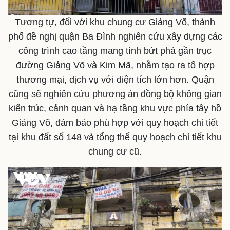
Tương tự, đối với khu chung cư Giảng Võ, thành
phố đề nghị quận Ba Đình nghiên cứu xây dựng các
công trình cao tầng mang tính bứt phá gần trục
đường Giảng Võ và Kim Mã, nhằm tạo ra tổ hợp
thương mại, dịch vụ với diện tích lớn hơn. Quận
Văn hóa
Giải trí
cũng sẽ nghiên cứu phương án đồng bộ không gian
Sân khấu - Điện ảnh
Nghệ sĩ
kiến trúc, cảnh quan và hạ tầng khu vực phía tây hồ
Văn học
Thời trang
Âm nhạc
Sao Việt
Giảng Võ, đảm bảo phù hợp với quy hoạch chi tiết
Di sản
tại khu đất số 148 và tổng thể quy hoạch chi tiết khu
chung cư cũ.