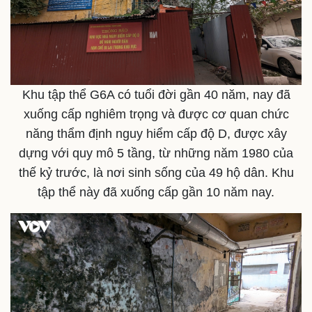
Khu tập thể G6A có tuổi đời gần 40 năm, nay đã
xuống cấp nghiêm trọng và được cơ quan chức
năng thẩm định nguy hiểm cấp độ D, được xây
dựng với quy mô 5 tầng, từ những năm 1980 của
thế kỷ trước, là nơi sinh sống của 49 hộ dân. Khu
tập thể này đã xuống cấp gần 10 năm nay.
Pháp luật
Quân sự - Quốc phòng
Vụ án
Vũ khí
Tin nóng
Việt Nam
Tư vấn luật
Phân tích