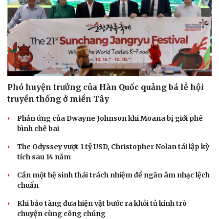
Phó huyện trưởng của Hàn Quốc quảng bá lễ hội
truyền thống ở miền Tây
Phản ứng của Dwayne Johnson khi Moana bị giới phê
bình chê bai
Văn hóa
Giải trí
The Odyssey vượt 1 tỷ USD, Christopher Nolan tái lập kỳ
tích sau 14 năm
Sân khấu - Điện ảnh
Nghệ sĩ
Văn học
Thời trang
Cần một hệ sinh thái trách nhiệm để ngăn âm nhạc lệch
Âm nhạc
Sao Việt
chuẩn
Di sản
Khi bảo tàng đưa hiện vật bước ra khỏi tủ kính trò
chuyện cùng công chúng