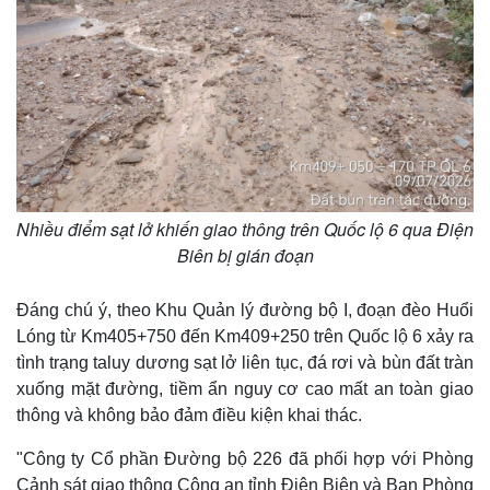
Nhiều điểm sạt lở khiến giao thông trên Quốc lộ 6 qua Điện
Biên bị gián đoạn
Đáng chú ý, theo Khu Quản lý đường bộ I, đoạn đèo Huổi
Lóng từ Km405+750 đến Km409+250 trên Quốc lộ 6 xảy ra
tình trạng taluy dương sạt lở liên tục, đá rơi và bùn đất tràn
xuống mặt đường, tiềm ẩn nguy cơ cao mất an toàn giao
thông và không bảo đảm điều kiện khai thác.
"Công ty Cổ phần Đường bộ 226 đã phối hợp với Phòng
Cảnh sát giao thông Công an tỉnh Điện Biên và Ban Phòng