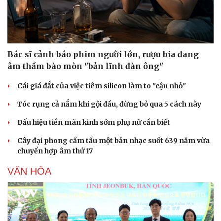
Bác sĩ cảnh báo phim người lớn, rượu bia đang
âm thầm bào mòn "bản lĩnh đàn ông"
Cái giá đắt của việc tiêm silicon làm to "cậu nhỏ"
Tóc rụng cả nắm khi gội đầu, đừng bỏ qua 5 cách này
Dấu hiệu tiền mãn kinh sớm phụ nữ cần biết
Cây đại phong cầm tấu một bản nhạc suốt 639 năm vừa
chuyển hợp âm thứ 17
VĂN HÓA