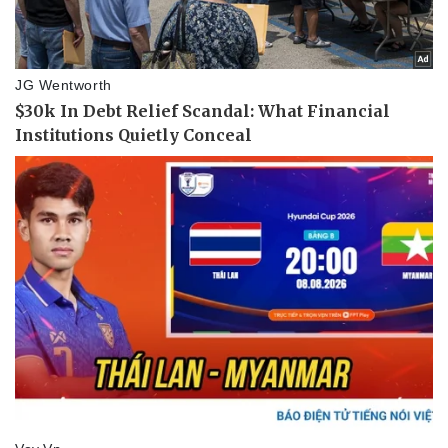
Thể thao
Ô tô - Xe máy
Bóng đá
Ô tô
Lịch thi đấu bóng đá
Xe máy
Thế giới thể thao
Tư vấn
eSports
Hậu trường