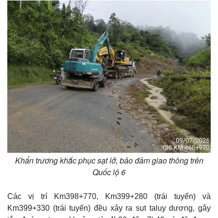
Thế giới
Multimedia
Quan sát
Video
Khẩn trương khắc phục sạt lở, bảo đảm giao thông trên
Cuộc sống đó đây
Ảnh
Quốc lộ 6
Hồ sơ
E-Magazine
Infographic
Các vị trí Km398+770, Km399+280 (trái tuyến) và
Km399+330 (trái tuyến) đều xảy ra sụt taluy dương, gây