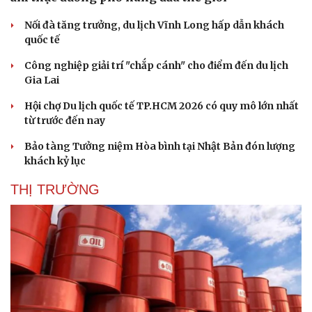
Nối đà tăng trưởng, du lịch Vĩnh Long hấp dẫn khách
quốc tế
Công nghiệp giải trí "chắp cánh" cho điểm đến du lịch
Gia Lai
Hội chợ Du lịch quốc tế TP.HCM 2026 có quy mô lớn nhất
từ trước đến nay
Bảo tàng Tưởng niệm Hòa bình tại Nhật Bản đón lượng
khách kỷ lục
THỊ TRƯỜNG
Du lịch
Podcast
Tư vấn
Câu chuyện thời sự
Săn Tour
Đọc truyện đêm khuya
check-in
Cửa sổ tình yêu
Kể chuyện cho bé