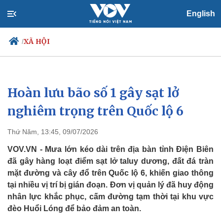
English
XÃ HỘI
/
Hoàn lưu bão số 1 gây sạt lở
Chính trị
Xã hội
Đảng
Tin 24h
nghiêm trọng trên Quốc lộ 6
Tổ chức nhân sự
Dự báo thời tiết
Quốc hội
Giáo dục
Thứ Năm, 13:45, 09/07/2026
Nhận diện sự thật
Dấu ấn VOV
Việc làm
VOV.VN - Mưa lớn kéo dài trên địa bàn tỉnh Điện Biên
Biển đảo
đã gây hàng loạt điểm sạt lở taluy dương, đất đá tràn
mặt đường và cây đổ trên Quốc lộ 6, khiến giao thông
tại nhiều vị trí bị gián đoạn. Đơn vị quản lý đã huy động
nhân lực khắc phục, cấm đường tạm thời tại khu vực
đèo Huổi Lóng để bảo đảm an toàn.