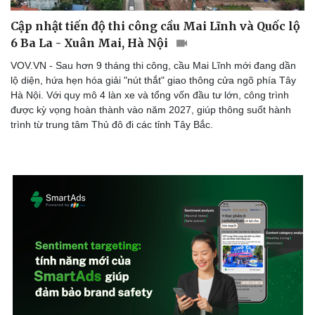
Cập nhật tiến độ thi công cầu Mai Lĩnh và Quốc lộ
6 Ba La - Xuân Mai, Hà Nội
VOV.VN - Sau hơn 9 tháng thi công, cầu Mai Lĩnh mới đang dần
lộ diện, hứa hẹn hóa giải "nút thắt" giao thông cửa ngõ phía Tây
Hà Nội. Với quy mô 4 làn xe và tổng vốn đầu tư lớn, công trình
Sức khỏe
Đời sống
được kỳ vọng hoàn thành vào năm 2027, giúp thông suốt hành
trình từ trung tâm Thủ đô đi các tỉnh Tây Bắc.
Dinh dưỡng - món ngon
Nhà đẹp
Cây thuốc
Blog
Sản phụ khoa
Tình yêu - Gia đình
Nhi khoa
Nam khoa
Làm đẹp - giảm cân
Phòng mạch online
Ăn sạch sống khỏe