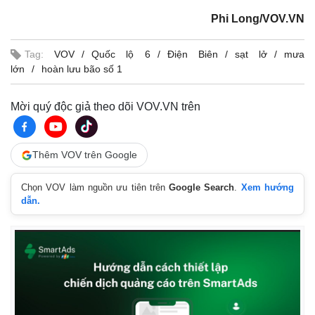
Phi Long/VOV.VN
Tag:
VOV
Quốc lộ 6
Điện Biên
sạt lở
mưa
lớn
hoàn lưu bão số 1
Mời quý độc giả theo dõi VOV.VN trên
Thêm VOV trên Google
Chọn VOV làm nguồn ưu tiên trên
Google Search
.
Xem hướng
dẫn.
Pháp luật
Quân sự - Quốc phòng