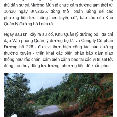
thủ dân sự xã Mường Mùn tổ chức cấm đường tạm thời từ
10h30 ngày 8/7/2026, đồng thời phân luồng để các
phương tiện lưu thông theo tuyến cũ", báo cáo của Khu
Quản lý đường bộ I nêu rõ.
Ngay sau khi xảy ra sự cố, Khu Quản lý đường bộ I đã chỉ
đạo Văn phòng Quản lý đường bộ I.1 và Công ty Cổ phần
Đường bộ 226 - đơn vị thực hiện công tác bảo dưỡng
thường xuyên - triển khai các biện pháp bảo đảm giao
thông như rào chắn, cắm biển cảnh báo tại các vị trí sạt lở,
đồng thời huy động lực lượng, phương tiện để khắc phục.
Kinh tế
Thị trường
Bất động sản
Giá vàng
Khởi nghiệp
Tiêu dùng
Tỷ giá
Chứng khoán