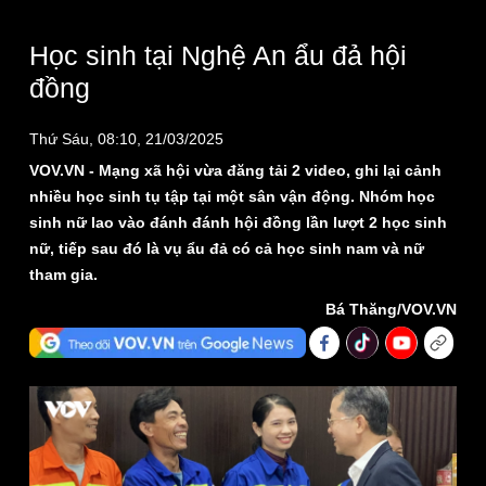
Học sinh tại Nghệ An ẩu đả hội
đồng
Thứ Sáu, 08:10, 21/03/2025
VOV.VN - Mạng xã hội vừa đăng tải 2 video, ghi lại cảnh
nhiều học sinh tụ tập tại một sân vận động. Nhóm học
sinh nữ lao vào đánh đánh hội đồng lần lượt 2 học sinh
nữ, tiếp sau đó là vụ ẩu đả có cả học sinh nam và nữ
tham gia.
Bá Thăng/VOV.VN
Thế giới
Multimedia
Quan sát
Video
Cuộc sống đó đây
Ảnh
Hồ sơ
E-Magazine
Infographic