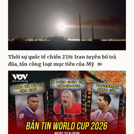
Doanh nghiệp
Công nghệ
Thông tin doanh nghiệp
Sành điệu
Doanh nghiệp 24h
Tin Công nghệ
Doanh nhân
Trải nghiệm
Vì cộng đồng
Chuyển đổi số
Thời sự quốc tế chiều 27/6: Iran tuyên bố trả
đũa, tấn công loạt mục tiêu của Mỹ