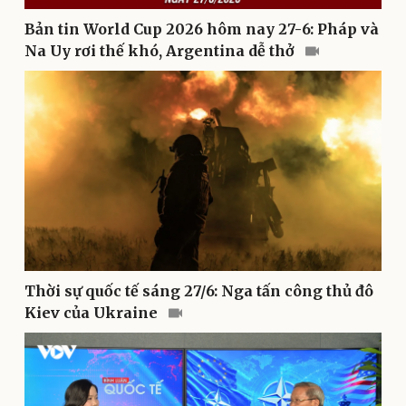
Bản tin World Cup 2026 hôm nay 27-6: Pháp và
Na Uy rơi thế khó, Argentina dễ thở
Sức khỏe
Đời sống
Dinh dưỡng - món ngon
Nhà đẹp
Cây thuốc
Blog
Sản phụ khoa
Tình yêu - Gia đình
Nhi khoa
Nam khoa
Làm đẹp - giảm cân
Phòng mạch online
Ăn sạch sống khỏe
Thời sự quốc tế sáng 27/6: Nga tấn công thủ đô
Kiev của Ukraine