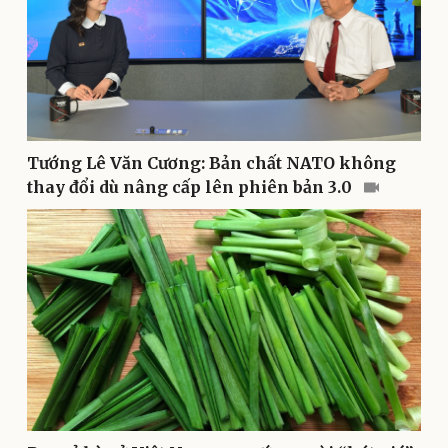
Tướng Lê Văn Cương: Bản chất NATO không
thay đổi dù nâng cấp lên phiên bản 3.0
Văn hóa
Giải trí
Sân khấu - Điện ảnh
Nghệ sĩ
Văn học
Thời trang
Âm nhạc
Sao Việt
Di sản