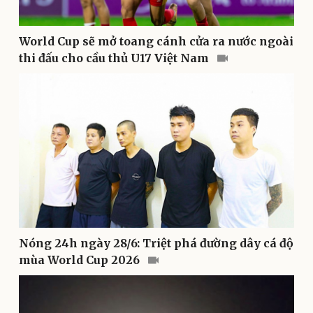
Bóng đá
Ô tô
Lịch thi đấu bóng đá
Xe máy
Thế giới thể thao
Tư vấn
World Cup sẽ mở toang cánh cửa ra nước ngoài
eSports
thi đấu cho cầu thủ U17 Việt Nam
Hậu trường
Nóng 24h ngày 28/6: Triệt phá đường dây cá độ
mùa World Cup 2026