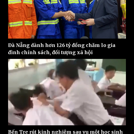
Đà Nẵng dành hơn 126 tỷ đồng chăm lo gia
đình chính sách, đối tượng xã hội
Kinh tế
Thị trường
Bất động sản
Giá vàng
Khởi nghiệp
Tiêu dùng
Tỷ giá
Bến Tre rút kinh nghiệm sau vụ một học sinh