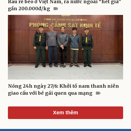
Rau rẻ bèo ở Việt Nam, ra nước ngoài “hét giá”
gần 200.000đ/kg
Du lịch
Podcast
Tư vấn
Câu chuyện thời sự
Săn Tour
Đọc truyện đêm khuya
Nóng 24h ngày 27/6: Khởi tố nam thanh niên
check-in
Cửa sổ tình yêu
giao cấu với bé gái quen qua mạng
Kể chuyện cho bé
Hạt giống tâm hồn
Xem thêm