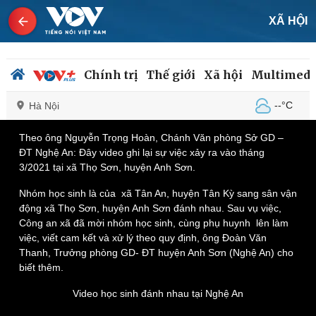
XÃ HỘI
Chính trị
Thế giới
Xã hội
Multimedi
--°C
Hà Nội
Theo ông Nguyễn Trọng Hoàn, Chánh Văn phòng Sở GD –
ĐT Nghệ An: Đây video ghi lại sự việc xảy ra vào tháng
3/2021 tại xã Thọ Sơn, huyện Anh Sơn.
Chính trị
Xã hội
Đảng
Tin 24h
Nhóm học sinh là của xã Tân An, huyện Tân Kỳ sang sân vận
Tổ chức nhân sự
Dự báo thời tiết
động xã Thọ Sơn, huyện Anh Sơn đánh nhau. Sau vụ việc,
Quốc hội
Giáo dục
Công an xã đã mời nhóm học sinh, cùng phụ huynh lên làm
Nhận diện sự thật
Dấu ấn VOV
việc, viết cam kết và xử lý theo quy định, ông Đoàn Văn
Việc làm
Thanh, Trưởng phòng GD- ĐT huyện Anh Sơn (Nghệ An) cho
Biển đảo
biết thêm.
Video học sinh đánh nhau tại Nghệ An