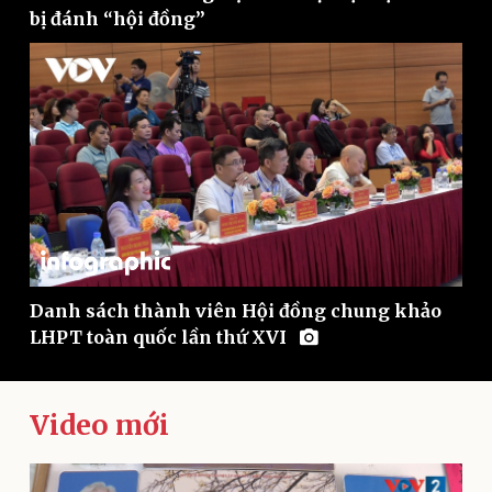
Chứng khoán
bị đánh “hội đồng”
Giá cà phê
Danh sách thành viên Hội đồng chung khảo
LHPT toàn quốc lần thứ XVI
Video mới
Pháp luật
Quân sự - Quốc phòng
Vụ án
Vũ khí