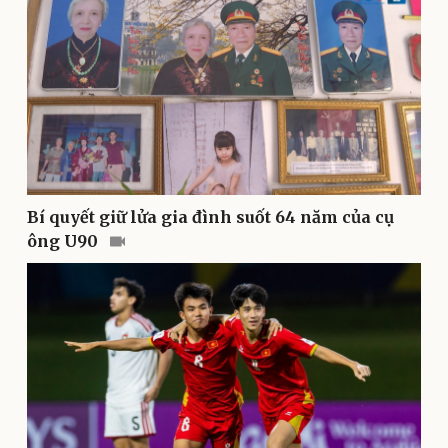
Tin nóng
Việt Nam
Tư vấn luật
Phân tích
Bí quyết giữ lửa gia đình suốt 64 năm của cụ
ông U90
Thể thao
Ô tô - Xe máy