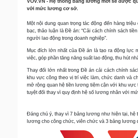
VOV.VN - Hệ thống bảng lương mới sẽ được quy 
Tin nóng
Việt Nam
với mức lương cơ sở.
Tư vấn luật
Phân tích
Một nội dung quan trọng tác động đến hàng triệu
bạc, thảo luận là Đề án: “Cải cách chính sách tiề
Sức khỏe
Đời sống
người lao động trong doanh nghiệp”.
Dinh dưỡng - món ngon
Nhà đẹp
Cây thuốc
Blog
Mục đích lớn nhất của Đề án là tạo ra động lực 
Sản phụ khoa
Tình yêu - Gia đình
việc, góp phần tăng năng suất lao động, thu hút nh
Nhi khoa
Nam khoa
Thay đổi lớn nhất trong Đề án cải cách chính sá
Làm đẹp - giảm cân
khu vực công theo vị trí việc làm, chức danh và 
Phòng mạch online
mở rộng quan hệ tiền lương tiệm cận với khu vực 
Ăn sạch sống khỏe
tuyệt đối thay vì quy định hệ số lương nhân với m
Cải chính
Đáng chú ý, thay vì 7 bảng lương như hiện tại, hệ
lương cho công chức, viên chức và 3 bảng lương đ