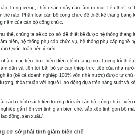
ận Trung ương, chính sách này cần làm rõ mục tiêu thiết kế l
ư thế nào; Phân loại cán bộ công chức để thiết kế thang bảng
ng năm của cán bộ công chức.
hư thế, chúng ta sẽ có cơ sở để thiết kế được hệ thống thang
hâm niên, hệ thống phụ cấp chức vụ, hệ thống phụ cấp nghề n
 Trần Quốc Toản nêu ý kiến.
 nhằm mục tiêu thực hiện điều chỉnh tăng mức lương tối thiểu
m dần và tiến tới bãi bỏ sự can thiệp trực tiếp của nhà nướ
nghiệp (kể cả doanh nghiệp 100% vốn nhà nước) được tự chủ 
lượng, thỏa thuận với người lao động dựa trên năng suất và k
i cách chính sách tiền lương đối với cán bộ, công chức, viên 
nghiệp gắn liền với tinh giản biên chế, sắp xếp tinh gọn bộ m
lao động, sản xuất./.
g cơ sở phải tinh giảm biên chế