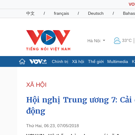
VO
中文
/
français
/
Deutsch
/
Bahas
33°C
Hà Nội
Chính trị
Xã hội
Thế giới
Multimedia
K
Chính trị
Xã hội
Đảng
Tin 24h
XÃ HỘI
Tổ chức nhân sự
Dự báo thời tiết
Quốc hội
Giáo dục
Hội nghị Trung ương 7: Cải 
Nhận diện sự thật
Dấu ấn VOV
Việc làm
động
Biển đảo
Pháp luật
Quân sự - Quốc phòng
Thứ Hai, 06:23, 07/05/2018
Vụ án
Vũ khí