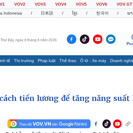
V1
VOV2
VOV3
VOV4
VOV5
VOV6
VOV GT
a Indonesia
/
日本語
/
ខ្មែរ
/
한국어
/
ພາ
Thứ Bảy, ngày 8 tháng 8 năm 2026
Po
inh tế
Thị trường
Pháp luật
Thể thao
Ô tô - Xe máy
Doanh nghi
Thế giới
Multimedia
K
Quan sát
Video
B
Cuộc sống đó đây
Ảnh
K
Hồ sơ
E-Magazine
cách tiền lương để tăng năng suất 
Infographic
Thể thao
Ô tô - Xe máy
D
Bóng đá
Ô tô
T