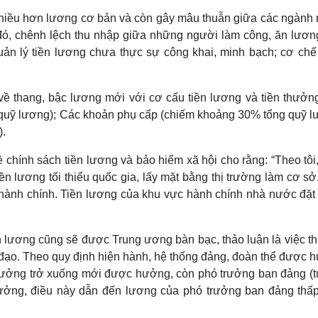
nhiều hơn lương cơ bản và còn gây mâu thuẫn giữa các ngành 
đó, chênh lệch thu nhập giữa những người làm công, ăn lươn
uản lý tiền lương chưa thực sự công khai, minh bạch; cơ chế
về thang, bậc lương mới với cơ cấu tiền lương và tiền thưởn
uỹ lương); Các khoản phụ cấp (chiếm khoảng 30% tổng quỹ l
).
hính sách tiền lương và bảo hiểm xã hội cho rằng: “Theo tôi,
n lương tối thiểu quốc gia, lấy mặt bằng thị trường làm cơ s
 hành chính. Tiền lương của khu vực hành chính nhà nước đặt 
ền lương cũng sẽ được Trung ương bàn bạc, thảo luận là việc th
 đạo. Theo quy định hiện hành, hệ thống đảng, đoàn thể được 
rưởng trở xuống mới được hưởng, còn phó trưởng ban đảng (
hưởng, điều này dẫn đến lương của phó trưởng ban đảng thấ