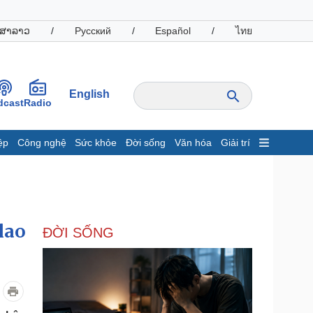
ສາລາວ
/
Русский
/
Español
/
ไทย
English
dcast
Radio
ệp
Công nghệ
Sức khỏe
Đời sống
Văn hóa
Giải trí
inh tế
Thị trường
ất động sản
Giá vàng
hởi nghiệp
Tiêu dùng
Tỷ giá
lao
ĐỜI SỐNG
Chứng khoán
Giá cà phê
oanh nghiệp
Công nghệ
hông tin doanh nghiệp
Sành điệu