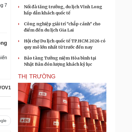
ng 7
Nối đà tăng trưởng, du lịch Vĩnh Long
hấp dẫn khách quốc tế
Công nghiệp giải trí "chắp cánh" cho
điểm đến du lịch Gia Lai
Hội chợ Du lịch quốc tế TP.HCM 2026 có
ông
quy mô lớn nhất từ trước đến nay
iến
Bảo tàng Tưởng niệm Hòa bình tại
Nhật Bản đón lượng khách kỷ lục
THỊ TRƯỜNG
VOV1
gle