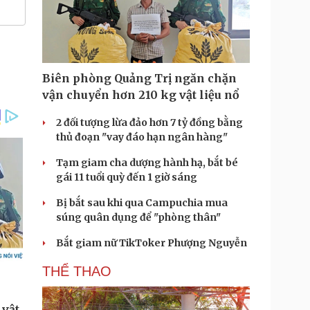
Biên phòng Quảng Trị ngăn chặn
vận chuyển hơn 210 kg vật liệu nổ
2 đối tượng lừa đảo hơn 7 tỷ đồng bằng
thủ đoạn "vay đáo hạn ngân hàng"
Tạm giam cha dượng hành hạ, bắt bé
gái 11 tuổi quỳ đến 1 giờ sáng
Bị bắt sau khi qua Campuchia mua
súng quân dụng để "phòng thân"
Bắt giam nữ TikToker Phượng Nguyễn
THỂ THAO