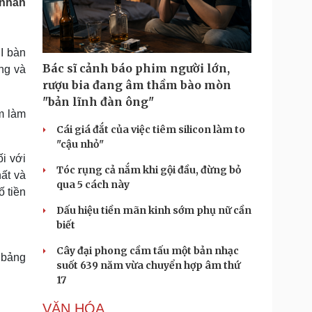
 nhân
Doanh nghiệp 24h
Tin Công nghệ
Doanh nhân
Trải nghiệm
ì cộng đồng
Chuyển đổi số
I bàn
Bác sĩ cảnh báo phim người lớn,
ang và
u lịch
Podcast
rượu bia đang âm thầm bào mòn
Tư vấn
Câu chuyện thời sự
"bản lĩnh đàn ông"
Săn Tour
Đọc truyện đêm khuya
m làm
heck-in
Cửa sổ tình yêu
Cái giá đắt của việc tiêm silicon làm to
Kể chuyện cho bé
"cậu nhỏ"
Hạt giống tâm hồn
i với
Tóc rụng cả nắm khi gội đầu, đừng bỏ
ất và
qua 5 cách này
 tiền
Dấu hiệu tiền mãn kinh sớm phụ nữ cần
biết
Cây đại phong cầm tấu một bản nhạc
2 bảng
suốt 639 năm vừa chuyển hợp âm thứ
17
VĂN HÓA