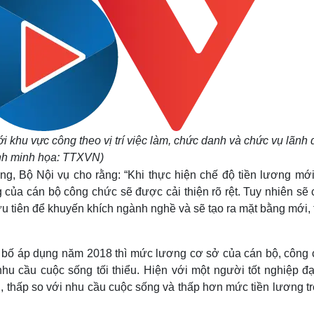
i khu vực công theo vị trí việc làm, chức danh và chức vụ lãnh
nh minh họa: TTXVN)
, Bộ Nội vụ cho rằng: “Khi thực hiện chế độ tiền lương mới
 của cán bộ công chức sẽ được cải thiện rõ rệt. Tuy nhiên sẽ
u tiên để khuyến khích ngành nghề và sẽ tạo ra mặt bằng mới, 
g bố áp dụng năm 2018 thì mức lương cơ sở của cán bộ, công 
u cầu cuộc sống tối thiểu. Hiện với một người tốt nghiệp đạ
 thấp so với nhu cầu cuộc sống và thấp hơn mức tiền lương tr