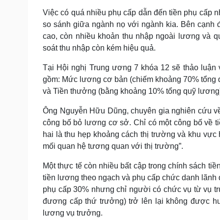
Việc có quá nhiều phụ cấp dẫn đến tiền phụ cấp 
so sánh giữa ngành nọ với ngành kia. Bên cạnh 
cao, còn nhiều khoản thu nhập ngoài lương và q
soát thu nhập còn kém hiệu quả.
Tại Hội nghị Trung ương 7 khóa 12 sẽ thảo luận 
gồm: Mức lương cơ bản (chiếm khoảng 70% tổng q
và Tiền thưởng (bằng khoảng 10% tổng quỹ lương
Ông Nguyễn Hữu Dũng, chuyên gia nghiên cứu về c
công bố bỏ lương cơ sở. Chỉ có một công bố về tiề
hai là thu hẹp khoảng cách thị trường và khu vực
mối quan hệ tương quan với thị trường”.
Một thực tế còn nhiều bất cập trong chính sách ti
tiền lương theo ngạch và phụ cấp chức danh lãnh
phụ cấp 30% nhưng chỉ người có chức vụ từ vụ t
đương cấp thứ trưởng) trở lên lại không được 
lương vụ trưởng.