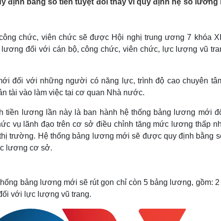
định bằng số tiền tuyệt đối thay vì quy định hệ số lương
Lịch thi đấu bóng đá
Xe máy
Thế giới thể thao
Tư vấn
eSports
V
Hậu trường
 công chức, viên chức sẽ được Hội nghị trung ương 7 khóa XI
n lương đối với cán bộ, công chức, viên chức, lực lượng vũ tr
Văn hóa
Giải trí
D
Sân khấu - Điện ảnh
Nghệ sĩ
Văn học
Thời trang
mới đối với những người có năng lực, trình độ cao chuyên tâ
Âm nhạc
Sao Việt
c
ân tài vào làm việc tại cơ quan Nhà nước.
Di sản
ch tiền lương lần này là ban hành hệ thống bảng lương mới đố
chức vụ lãnh đạo trên cơ sở điều chỉnh tăng mức lương thấp nh
thị trường. Hệ thống bảng lương mới sẽ được quy định bằng số
ức lương cơ sở.
 thống bảng lương mới sẽ rút gọn chỉ còn 5 bảng lương, gồm: 
ối với lực lượng vũ trang.