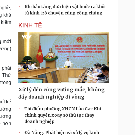
Khi bảo tàng đưa hiện vật bước ra khỏi
nghề,
tủ kính trò chuyện cùng công chúng
g khá
 kiểm
KINH TẾ
g mới
ương)
 phải
ở. Thứ
trong
Xử lý đến cùng vướng mắc, không
đẩy doanh nghiệp đi vòng
iết kế
Thí điểm phường XHCN Lào Cai: Khi
hưởng
chính quyền xoay sở thủ tục thay
tương
doanh nghiệp
p hơn
Đà Nẵng: Phát hiện và xử lý vụ kinh