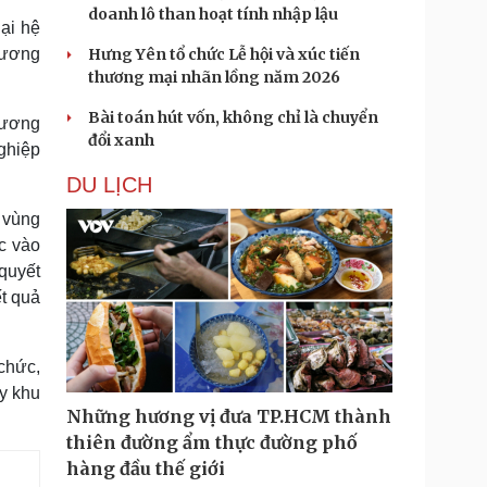
doanh lô than hoạt tính nhập lậu
ại hệ
 lương
Hưng Yên tổ chức Lễ hội và xúc tiến
thương mại nhãn lồng năm 2026
Bài toán hút vốn, không chỉ là chuyển
 lương
đổi xanh
ghiệp
DU LỊCH
 vùng
c vào
quyết
ết quả
chức,
áy khu
Những hương vị đưa TP.HCM thành
thiên đường ẩm thực đường phố
hàng đầu thế giới