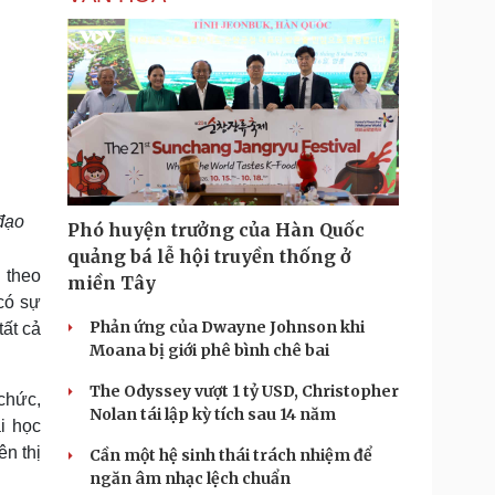
 đạo
Phó huyện trưởng của Hàn Quốc
quảng bá lễ hội truyền thống ở
 theo
miền Tây
 có sự
Phản ứng của Dwayne Johnson khi
tất cả
Moana bị giới phê bình chê bai
The Odyssey vượt 1 tỷ USD, Christopher
chức,
Nolan tái lập kỳ tích sau 14 năm
i học
ên thị
Cần một hệ sinh thái trách nhiệm để
ngăn âm nhạc lệch chuẩn