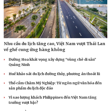
Sức khỏe
Đời sống
Dinh dưỡng - món ngon
Nhà đẹp
Cây thuốc
Blog
Sản phụ khoa
Tình yêu - Gia đình
Nhi khoa
Nam khoa
Làm đẹp - giảm cân
Phòng mạch online
Nhu cầu du lịch tăng cao, Việt Nam vượt Thái Lan
Ăn sạch sống khỏe
về ghế cung ứng hàng không
Đường Hoa khát vọng xây dựng “vùng chè di sản”
Quảng Ninh
Huế khảo sát du lịch đường thủy, phương án thoát lũ
Thổ cẩm Chăm Mỹ Nghiệp: Từ ngôn ngữ văn hóa đến
sản phẩm du lịch độc đáo
Vì sao lượng khách Philippines đến Việt Nam tăng
trưởng vượt bậc?