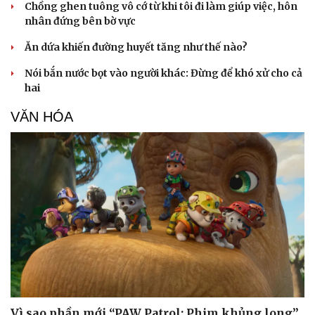
Chồng ghen tuông vô cớ từ khi tôi đi làm giúp việc, hôn
nhân đứng bên bờ vực
Doanh nghiệp
Công nghệ
Ăn dứa khiến đường huyết tăng như thế nào?
Thông tin doanh nghiệp
Sành điệu
Doanh nghiệp 24h
Tin Công nghệ
Nói bắn nước bọt vào người khác: Đừng để khó xử cho cả
Doanh nhân
Trải nghiệm
hai
Vì cộng đồng
Chuyển đổi số
VĂN HÓA
Vì sao phần mới “PAW Patrol: Phim khủng long”