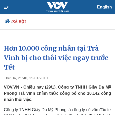
English
XÃ HỘI
/
Hơn 10.000 công nhân tại Trà
Chính trị
Xã hội
Đảng
Tin 24h
Vinh bị cho thôi việc ngay trước
Tổ chức nhân sự
Dự báo thời tiết
Tết
Quốc hội
Giáo dục
Nhận diện sự thật
Dấu ấn VOV
Việc làm
Thứ Ba, 21:40, 29/01/2019
Biển đảo
VOV.VN - Chiều nay (29/1), Công ty TNHH Giày Da Mỹ
Phong Trà Vinh chính thức công bố cho 10.142 công
nhân thôi việc.
Công ty TNHH Giày Da Mỹ Phong là công ty có vốn đầu tư