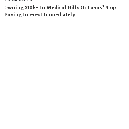
Kinh tế
Thị trường
Bất động sản
Giá vàng
Khởi nghiệp
Tiêu dùng
Tỷ giá
Chứng khoán
Giá cà phê