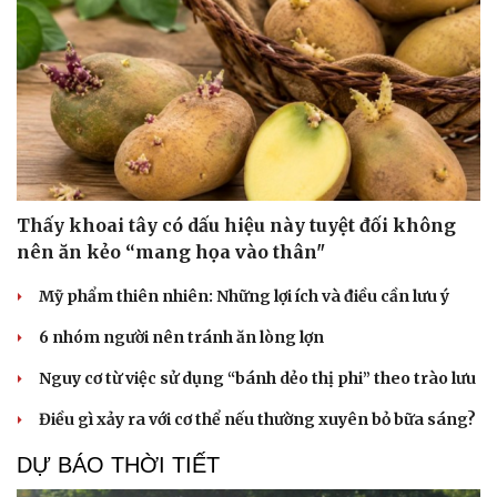
Thấy khoai tây có dấu hiệu này tuyệt đối không
nên ăn kẻo “mang họa vào thân"
Mỹ phẩm thiên nhiên: Những lợi ích và điều cần lưu ý
6 nhóm người nên tránh ăn lòng lợn
Nguy cơ từ việc sử dụng “bánh dẻo thị phi” theo trào lưu
Điều gì xảy ra với cơ thể nếu thường xuyên bỏ bữa sáng?
DỰ BÁO THỜI TIẾT