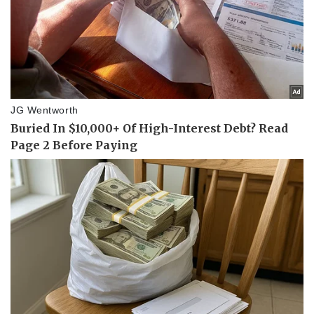
Pháp luật
Quân sự - Quốc phòng
Vụ án
Vũ khí
Tin nóng
Việt Nam
Tư vấn luật
Phân tích