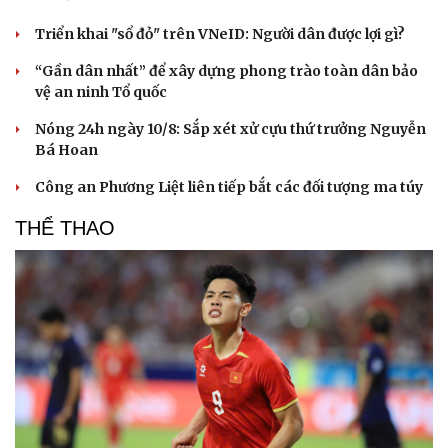
Triển khai "sổ đỏ" trên VNeID: Người dân được lợi gì?
Văn hóa
Giải trí
“Gần dân nhất” để xây dựng phong trào toàn dân bảo
Sân khấu - Điện ảnh
Nghệ sĩ
vệ an ninh Tổ quốc
Văn học
Thời trang
Âm nhạc
Sao Việt
Nóng 24h ngày 10/8: Sắp xét xử cựu thứ trưởng Nguyễn
Di sản
Bá Hoan
Công an Phương Liệt liên tiếp bắt các đối tượng ma túy
THỂ THAO