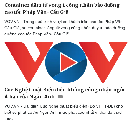
Container đâm tử vong 1 công nhân bảo dưỡng
cao tốc Pháp Vân- Cầu Giẽ
Thể thao
Ô tô - Xe máy
VOV.VN - Trong quá trình vượt xe khách trên cao tốc Pháp Vân -
Cầu Giẽ, xe container tông tử vong công nhân duy tu bảo dưỡng
Bóng đá
Ô tô
đường cao tốc Pháp Vân- Cầu Giẽ.
Lịch thi đấu bóng đá
Xe máy
Thế giới thể thao
Tư vấn
eSports
Hậu trường
Cục Nghệ thuật Biểu diễn không công nhận ngôi
Á hậu của Ngân Anh
VOV.VN - Đại diện Cục Nghệ thuật biểu diễn (Bộ VHTT-DL) cho
biết sẽ phạt Lê Âu Ngân Anh mức phạt cao nhất vì thái độ thách
thức.