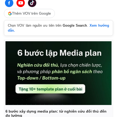
Thêm VOV trên Google
Chọn VOV làm nguồn ưu tiên trên
Google Search
.
Xem hướng
dẫn.
Thế giới
Multimedia
Quan sát
Video
Cuộc sống đó đây
Ảnh
Hồ sơ
E-Magazine
Infographic
6 bước xây dựng media plan: từ nghiên cứu đối thủ đến
đo lường