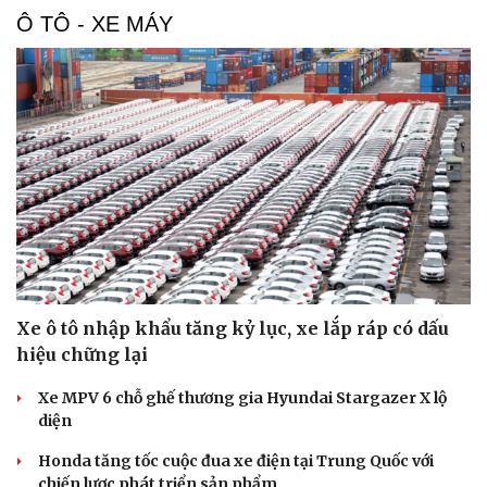
Du lịch
Podcast
Ô TÔ - XE MÁY
Tư vấn
Câu chuyện thời sự
Săn Tour
Đọc truyện đêm khuya
check-in
Cửa sổ tình yêu
Kể chuyện cho bé
Hạt giống tâm hồn
Xe ô tô nhập khẩu tăng kỷ lục, xe lắp ráp có dấu
hiệu chững lại
Xe MPV 6 chỗ ghế thương gia Hyundai Stargazer X lộ
diện
Honda tăng tốc cuộc đua xe điện tại Trung Quốc với
chiến lược phát triển sản phẩm