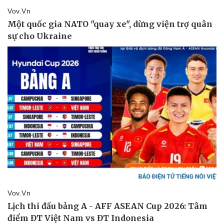
Thể thao
Ô tô - Xe máy
Bóng đá
Ô tô
Lịch thi đấu bóng đá
Xe máy
Thế giới thể thao
Tư vấn
eSports
Hậu trường