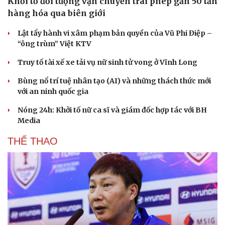
Khởi tố đối tượng vận chuyển trái phép gần 50 tấn
hàng hóa qua biên giới
Lật tẩy hành vi xâm phạm bản quyền của Vũ Phi Điệp –
“ông trùm” Việt KTV
Truy tố tài xế xe tải vụ nữ sinh tử vong ở Vĩnh Long
Bùng nổ trí tuệ nhân tạo (AI) và những thách thức mới
với an ninh quốc gia
Nóng 24h: Khởi tố nữ ca sĩ và giám đốc hợp tác với BH
Media
THỂ THAO