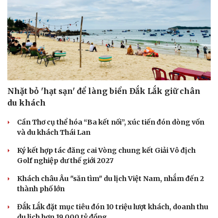
Nhặt bỏ 'hạt sạn' để làng biển Đắk Lắk giữ chân
du khách
Cần Thơ cụ thể hóa “Ba kết nối”, xúc tiến đón dòng vốn
và du khách Thái Lan
Ký kết hợp tác đăng cai Vòng chung kết Giải Vô địch
Golf nghiệp dư thế giới 2027
Khách châu Âu "săn tìm" du lịch Việt Nam, nhắm đến 2
thành phố lớn
Đắk Lắk đặt mục tiêu đón 10 triệu lượt khách, doanh thu
du lịch hơn 19.000 tỷ đồng