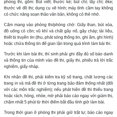
phòng thi, gồm: Bút viết; thước kẻ; bút chì; tẩy chì; êke;
thước vẽ đồ thị; dụng cụ vẽ hình; máy tính cầm tay không
có chức năng soạn thảo văn bản, không có thẻ nhớ.
Cấm mang vào phòng thi/phòng chờ: Giấy than, bút xóa,
đồ uống có cồn; vũ khí và chất gây nổ, gây cháy; tài liệu,
thiết bị truyền tin (thu, phát sóng thông tin, ghi âm, ghi hình)
hoặc chứa thông tin để gian lận trong quá trình làm bài thi.
Trước khi làm bài thi, thí sinh phải ghi đầy đủ số báo danh
và thông tin của mình vào đề thi, giấy thi, phiếu trả lời trắc
nghiệm, giấy nháp.
Thế giới
Multimedia
Khi nhận đề thi, phải kiểm tra kỹ số trang, chất lượng các
Quan sát
Video
trang in và mã đề thi ở từng trang bảo đảm thống nhất (đối
Cuộc sống đó đây
Ảnh
với các môn trắc nghiệm); nếu phát hiện đề thi thiếu trang
Hồ sơ
E-Magazine
hoặc rách, hỏng, nhòe, mờ phải báo cáo ngay với giám thị,
Infographic
chậm nhất 5 phút từ thời điểm bắt đầu tính giờ làm bài.
Trong thời gian ở phòng thi phải giữ trật tự; báo cáo ngay