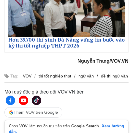
Hơn 35.700 thí sinh Đà Nẵng vững tin bước vào
kỳ thi tốt nghiệp THPT 2026
Nguyễn Trang/VOV.VN
Tag:
VOV
thi tốt nghiệp thpt
ngữ văn
đề thi ngữ văn
Mời quý độc giả theo dõi VOV.VN trên
Kinh tế
Thị trường
Bất động sản
Giá vàng
Thêm VOV trên Google
Khởi nghiệp
Tiêu dùng
Tỷ giá
Chọn VOV làm nguồn ưu tiên trên
Google Search
.
Xem hướng
Chứng khoán
dẫn.