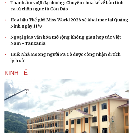
Thanh âm vượt đại dương: Chuyện chưa kể về bản tình
ca từ chốn ngục tù Côn Đảo
Hoa hậu Thế giới Miss World 2026 sẽ khai mạc tại Quảng
Ninh ngày 11/8
Ngoại giao văn hóa mở rộng không gian hợp tác Việt
Nam - Tanzania
Sức khỏe
Đời sống
Dinh dưỡng - món ngon
Nhà đẹp
Huế: Nhà Moong người Pa Cô được công nhận di tích
Cây thuốc
Blog
lịch sử
Sản phụ khoa
Tình yêu - Gia đình
KINH TẾ
Nhi khoa
Nam khoa
Làm đẹp - giảm cân
Phòng mạch online
Ăn sạch sống khỏe