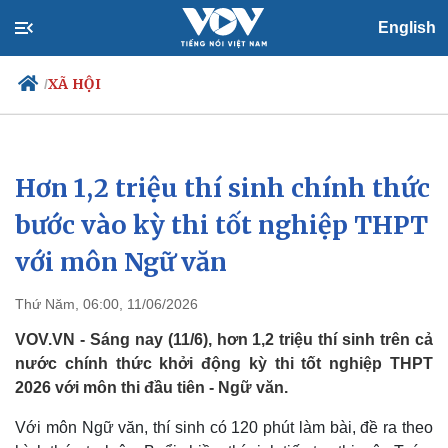
English
XÃ HỘI
/
Hơn 1,2 triệu thí sinh chính thức
Chính trị
Xã hội
Đảng
Tin 24h
bước vào kỳ thi tốt nghiệp THPT
Tổ chức nhân sự
Dự báo thời tiết
với môn Ngữ văn
Quốc hội
Giáo dục
Nhận diện sự thật
Dấu ấn VOV
Việc làm
Thứ Năm, 06:00, 11/06/2026
Biển đảo
VOV.VN - Sáng nay (11/6), hơn 1,2 triệu thí sinh trên cả
nước chính thức khởi động kỳ thi tốt nghiệp THPT
2026 với môn thi đầu tiên - Ngữ văn.
Với môn Ngữ văn, thí sinh có 120 phút làm bài, đề ra theo