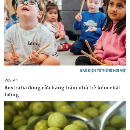
Vụ án
Vũ khí
Tin nóng
Việt Nam
Tư vấn luật
Phân tích