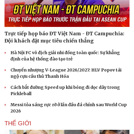
Trực tiếp họp báo ĐT Việt Nam - ĐT Campuchia:
Đội khách đặt mục tiêu chiến thắng
Hà Nội FC vô địch giải nhi đồng toàn quốc: Sự khẳng
định của hệ thống đào tạo trẻ
Chuyển nhượng V-League 2026/2027: HLV Popov tái
ngộ cựu cầu thủ Thanh Hóa
Cách bắt đường Speed up khi bóng đi dọc dây trong
Pickleball
Messi tỏa sáng rực rỡ ở lần đầu đá chính sau World Cup
Du lịch
Podcast
2026
Tư vấn
Câu chuyện thời sự
Săn Tour
Đọc truyện đêm khuya
THẾ GIỚI
check-in
Cửa sổ tình yêu
Kể chuyện cho bé