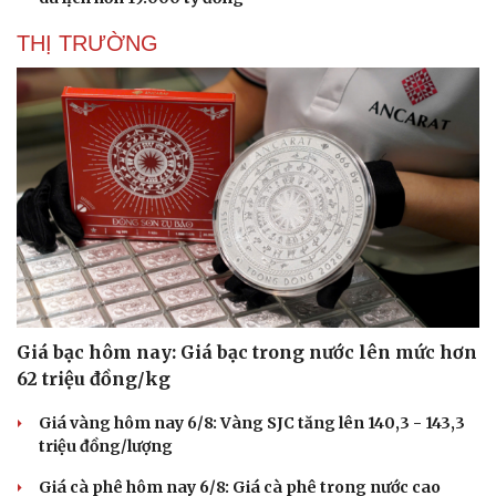
THỊ TRƯỜNG
Văn hóa
Giải trí
Giá bạc hôm nay: Giá bạc trong nước lên mức hơn
Sân khấu - Điện ảnh
Nghệ sĩ
62 triệu đồng/kg
Văn học
Thời trang
Âm nhạc
Sao Việt
Giá vàng hôm nay 6/8: Vàng SJC tăng lên 140,3 - 143,3
Di sản
triệu đồng/lượng
Giá cà phê hôm nay 6/8: Giá cà phê trong nước cao