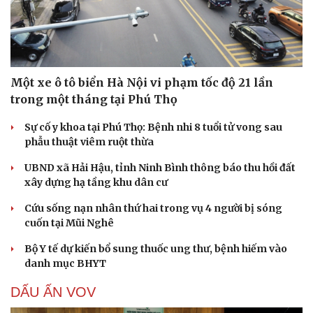
Một xe ô tô biển Hà Nội vi phạm tốc độ 21 lần
trong một tháng tại Phú Thọ
Sự cố y khoa tại Phú Thọ: Bệnh nhi 8 tuổi tử vong sau
phẫu thuật viêm ruột thừa
UBND xã Hải Hậu, tỉnh Ninh Bình thông báo thu hồi đất
xây dựng hạ tầng khu dân cư
Cứu sống nạn nhân thứ hai trong vụ 4 người bị sóng
cuốn tại Mũi Nghê
Bộ Y tế dự kiến bổ sung thuốc ung thư, bệnh hiếm vào
danh mục BHYT
DẤU ẤN VOV