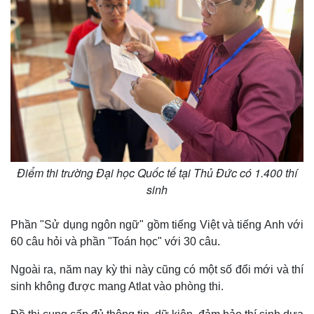
Điểm thi trường Đại học Quốc tế tại Thủ Đức có 1.400 thí
sinh
Thế giới
Multimedia
Quan sát
Video
Phần "Sử dụng ngôn ngữ" gồm tiếng Việt và tiếng Anh với
Cuộc sống đó đây
Ảnh
60 câu hỏi và phần "Toán học" với 30 câu.
Hồ sơ
E-Magazine
Infographic
Ngoài ra, năm nay kỳ thi này cũng có một số đổi mới và thí
sinh không được mang Atlat vào phòng thi.