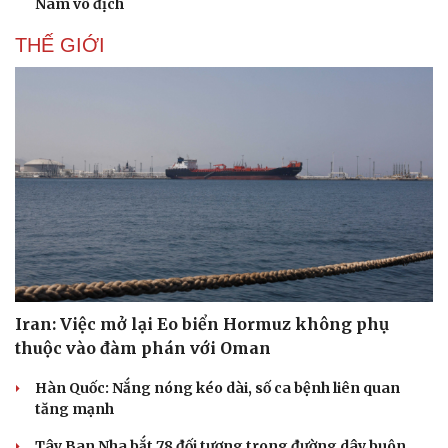
Nam vô địch
Hạt giống tâm hồn
THẾ GIỚI
Iran: Việc mở lại Eo biển Hormuz không phụ
thuộc vào đàm phán với Oman
Hàn Quốc: Nắng nóng kéo dài, số ca bệnh liên quan
tăng mạnh
Tây Ban Nha bắt 78 đối tượng trong đường dây buôn