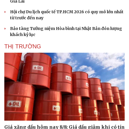
Gia Lai
Hội chợ Du lịch quốc tế TP.HCM 2026 có quy mô lớn nhất
từ trước đến nay
Bảo tàng Tưởng niệm Hòa bình tại Nhật Bản đón lượng
khách kỷ lục
THỊ TRƯỜNG
Văn hóa
Giải trí
Sân khấu - Điện ảnh
Nghệ sĩ
Văn học
Thời trang
Âm nhạc
Sao Việt
Di sản
Giá xăng dầu hôm nay 8/8: Giá dầu giảm khi có tín