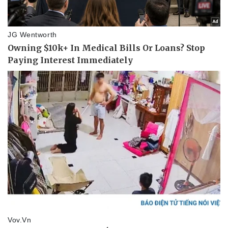
Vụ án
Vũ khí
Tin nóng
Việt Nam
Tư vấn luật
Phân tích