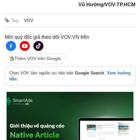
Vũ Hường/VOV-TP.HCM
Tag:
VOV
Mời quý độc giả theo dõi VOV.VN trên
Thêm VOV trên Google
Chọn VOV làm nguồn ưu tiên trên
Google Search
.
Xem hướng
dẫn.
Kinh tế
Thị trường
Bất động sản
Giá vàng
Khởi nghiệp
Tiêu dùng
Tỷ giá
Chứng khoán