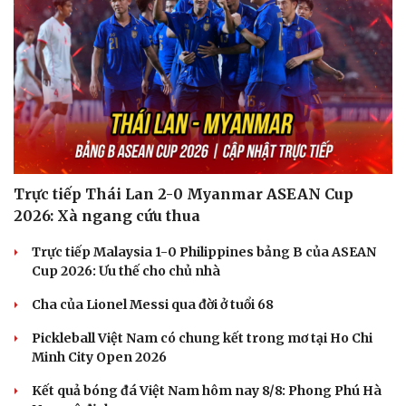
Trực tiếp Thái Lan 2-0 Myanmar ASEAN Cup
2026: Xà ngang cứu thua
Trực tiếp Malaysia 1-0 Philippines bảng B của ASEAN
Cup 2026: Ưu thế cho chủ nhà
Cha của Lionel Messi qua đời ở tuổi 68
Du lịch
Podcast
Pickleball Việt Nam có chung kết trong mơ tại Ho Chi
Tư vấn
Câu chuyện thời sự
Minh City Open 2026
Săn Tour
Đọc truyện đêm khuya
check-in
Cửa sổ tình yêu
Kết quả bóng đá Việt Nam hôm nay 8/8: Phong Phú Hà
Kể chuyện cho bé