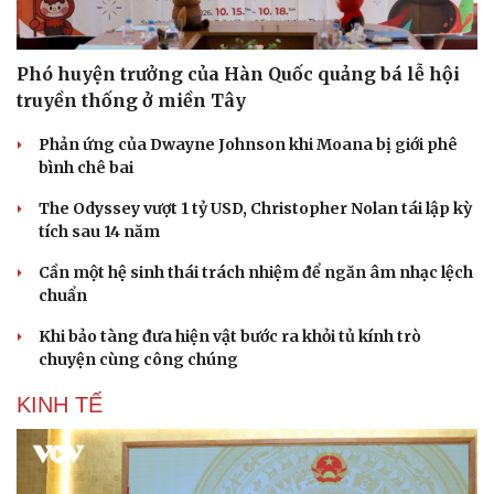
Phó huyện trưởng của Hàn Quốc quảng bá lễ hội
truyền thống ở miền Tây
Phản ứng của Dwayne Johnson khi Moana bị giới phê
bình chê bai
Sức khỏe
Đời sống
Dinh dưỡng - món ngon
Nhà đẹp
The Odyssey vượt 1 tỷ USD, Christopher Nolan tái lập kỳ
Cây thuốc
Blog
tích sau 14 năm
Sản phụ khoa
Tình yêu - Gia đình
Nhi khoa
Cần một hệ sinh thái trách nhiệm để ngăn âm nhạc lệch
Nam khoa
chuẩn
Làm đẹp - giảm cân
Khi bảo tàng đưa hiện vật bước ra khỏi tủ kính trò
Phòng mạch online
chuyện cùng công chúng
Ăn sạch sống khỏe
KINH TẾ