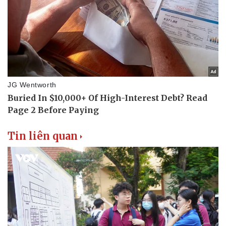
Thể thao
Ô tô - Xe máy
Bóng đá
Ô tô
Lịch thi đấu bóng đá
Xe máy
Thế giới thể thao
Tư vấn
eSports
Hậu trường
Tin liên quan