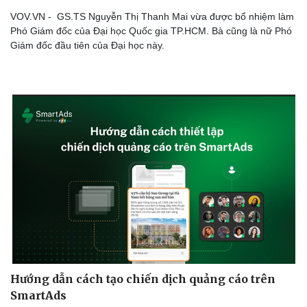
VOV.VN - GS.TS Nguyễn Thị Thanh Mai vừa được bổ nhiệm làm
Phó Giám đốc của Đại học Quốc gia TP.HCM. Bà cũng là nữ Phó
Giám đốc đầu tiên của Đại học này.
Doanh nghiệp
Công nghệ
Thông tin doanh nghiệp
Sành điệu
Doanh nghiệp 24h
Tin Công nghệ
Doanh nhân
Trải nghiệm
Vì cộng đồng
Chuyển đổi số
Hướng dẫn cách tạo chiến dịch quảng cáo trên
SmartAds