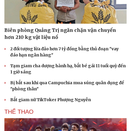
Biên phòng Quảng Trị ngăn chặn vận chuyển
hơn 210 kg vật liệu nổ
2 đối tượng lừa đảo hơn 7 tỷ đồng bằng thủ đoạn "vay
đáo hạn ngân hàng"
Tạm giam cha dượng hành hạ, bắt bé gái 11 tuổi quỳ đến
1 giờ sáng
Bị bắt sau khi qua Campuchia mua súng quân dụng để
"phòng thân"
Bắt giam nữ TikToker Phượng Nguyễn
THỂ THAO