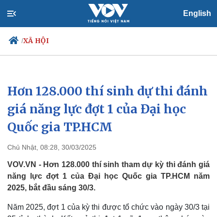
English
XÃ HỘI
/
Hơn 128.000 thí sinh dự thi đánh
Chính trị
Xã hội
Đảng
Tin 24h
giá năng lực đợt 1 của Đại học
Tổ chức nhân sự
Dự báo thời tiết
Quốc gia TP.HCM
Quốc hội
Giáo dục
Nhận diện sự thật
Dấu ấn VOV
Việc làm
Chủ Nhật, 08:28, 30/03/2025
Biển đảo
VOV.VN - Hơn 128.000 thí sinh tham dự kỳ thi đánh giá
năng lực đợt 1 của Đại học Quốc gia TP.HCM năm
2025, bắt đầu sáng 30/3.
Năm 2025, đợt 1 của kỳ thi được tổ chức vào ngày 30/3 tại