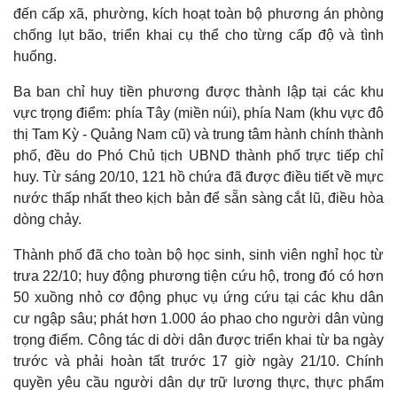
đến cấp xã, phường, kích hoạt toàn bộ phương án phòng
Thể thao
Ô tô - Xe máy
chống lụt bão, triển khai cụ thể cho từng cấp độ và tình
Bóng đá
Ô tô
Lịch thi đấu bóng đá
Xe máy
huống.
Thế giới thể thao
Tư vấn
Ba ban chỉ huy tiền phương được thành lập tại các khu
eSports
Hậu trường
vực trọng điểm: phía Tây (miền núi), phía Nam (khu vực đô
thị Tam Kỳ - Quảng Nam cũ) và trung tâm hành chính thành
phố, đều do Phó Chủ tịch UBND thành phố trực tiếp chỉ
huy. Từ sáng 20/10, 121 hồ chứa đã được điều tiết về mực
nước thấp nhất theo kịch bản để sẵn sàng cắt lũ, điều hòa
dòng chảy.
Thành phố đã cho toàn bộ học sinh, sinh viên nghỉ học từ
trưa 22/10; huy động phương tiện cứu hộ, trong đó có hơn
50 xuồng nhỏ cơ động phục vụ ứng cứu tại các khu dân
cư ngập sâu; phát hơn 1.000 áo phao cho người dân vùng
trọng điểm. Công tác di dời dân được triển khai từ ba ngày
trước và phải hoàn tất trước 17 giờ ngày 21/10. Chính
quyền yêu cầu người dân dự trữ lương thực, thực phẩm