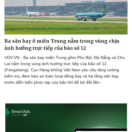
Ba sân bay ở miền Trung nằm trong vùng chịu
ảnh hưởng trực tiếp của bão số 12
VOV.VN - Ba sân bay miền Trung gồm Phú Bài, Đà Nẵng và Chu
Lai nằm trong vùng ảnh hưởng trực tiếp của bão số 12
(Fengsheng). Cục Hàng không Việt Nam yêu cầu tăng cường
kiểm tra, đảm bảo an toàn hoạt động bay và hạ tầng sân bay
trước diễn biến phức tạp của bão khi đổ bộ đất liền.
Du lịch
Podcast
Tư vấn
Câu chuyện thời sự
Săn Tour
Đọc truyện đêm khuya
check-in
Cửa sổ tình yêu
Kể chuyện cho bé