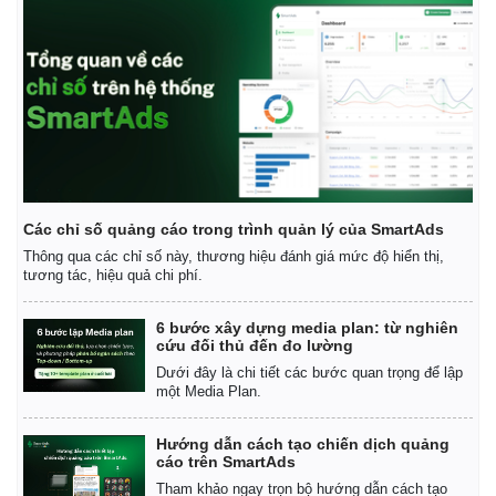
Doanh nghiệp
Công nghệ
Thông tin doanh nghiệp
Sành điệu
Doanh nghiệp 24h
Tin Công nghệ
Doanh nhân
Trải nghiệm
Vì cộng đồng
Chuyển đổi số
Các chỉ số quảng cáo trong trình quản lý của SmartAds
Thông qua các chỉ số này, thương hiệu đánh giá mức độ hiển thị,
tương tác, hiệu quả chi phí.
6 bước xây dựng media plan: từ nghiên
cứu đối thủ đến đo lường
Dưới đây là chi tiết các bước quan trọng để lập
một Media Plan.
Hướng dẫn cách tạo chiến dịch quảng
cáo trên SmartAds
Tham khảo ngay trọn bộ hướng dẫn cách tạo