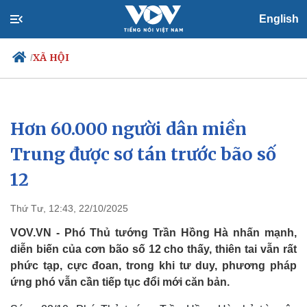
English
XÃ HỘI
/
Hơn 60.000 người dân miền
Chính trị
Xã hội
Đảng
Tin 24h
Trung được sơ tán trước bão số
Tổ chức nhân sự
Dự báo thời tiết
12
Quốc hội
Giáo dục
Nhận diện sự thật
Dấu ấn VOV
Việc làm
Thứ Tư, 12:43, 22/10/2025
Biển đảo
VOV.VN - Phó Thủ tướng Trần Hồng Hà nhấn mạnh,
diễn biến của cơn bão số 12 cho thấy, thiên tai vẫn rất
phức tạp, cực đoan, trong khi tư duy, phương pháp
ứng phó vẫn cần tiếp tục đổi mới căn bản.