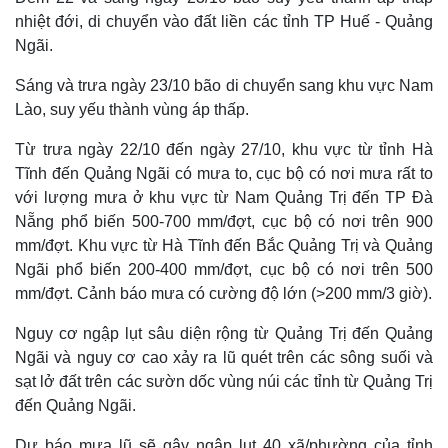
nhiệt đới, di chuyển vào đất liền các tỉnh TP Huế - Quảng
Ngãi.
Sáng và trưa ngày 23/10 bão di chuyển sang khu vực Nam
Lào, suy yếu thành vùng áp thấp.
Từ trưa ngày 22/10 đến ngày 27/10, khu vực từ tỉnh Hà
Tĩnh đến Quảng Ngãi có mưa to, cục bộ có nơi mưa rất to
với lượng mưa ở khu vực từ Nam Quảng Trị đến TP Đà
Nẵng phổ biến 500-700 mm/đợt, cục bộ có nơi trên 900
mm/đợt. Khu vực từ Hà Tĩnh đến Bắc Quảng Trị và Quảng
Ngãi phổ biến 200-400 mm/đợt, cục bộ có nơi trên 500
mm/đợt. Cảnh báo mưa có cường độ lớn (>200 mm/3 giờ).
Nguy cơ ngập lụt sâu diện rộng từ Quảng Trị đến Quảng
Ngãi và nguy cơ cao xảy ra lũ quét trên các sông suối và
sạt lở đất trên các sườn dốc vùng núi các tỉnh từ Quảng Trị
đến Quảng Ngãi.
Dự báo mưa lũ sẽ gây ngập lụt 40 xã/phường của tỉnh