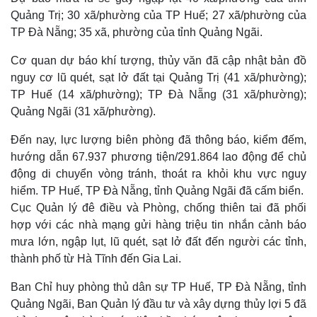
Quảng Trị; 30 xã/phường của TP Huế; 27 xã/phường của
TP Đà Nẵng; 35 xã, phường của tỉnh Quảng Ngãi.
Cơ quan dự báo khí tượng, thủy văn đã cập nhật bản đồ
nguy cơ lũ quét, sạt lở đất tại Quảng Trị (41 xã/phường);
TP Huế (14 xã/phường); TP Đà Nẵng (31 xã/phường);
Quảng Ngãi (31 xã/phường).
Đến nay, lực lượng biên phòng đã thông báo, kiểm đếm,
hướng dẫn 67.937 phương tiện/291.864 lao động để chủ
động di chuyển vòng tránh, thoát ra khỏi khu vực nguy
hiểm. TP Huế, TP Đà Nẵng, tỉnh Quảng Ngãi đã cấm biển.
Cục Quản lý đê điều và Phòng, chống thiên tai đã phối
hợp với các nhà mạng gửi hàng triệu tin nhắn cảnh báo
mưa lớn, ngập lụt, lũ quét, sạt lở đất đến người các tỉnh,
thành phố từ Hà Tĩnh đến Gia Lai.
Ban Chỉ huy phòng thủ dân sự TP Huế, TP Đà Nẵng, tỉnh
Quảng Ngãi, Ban Quản lý đầu tư và xây dựng thủy lợi 5 đã