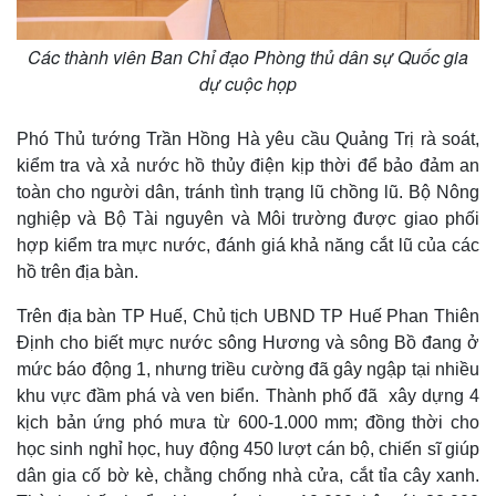
Vụ án
Vũ khí
Tin nóng
Việt Nam
Tư vấn luật
Phân tích
Các thành viên Ban Chỉ đạo Phòng thủ dân sự Quốc gia
dự cuộc họp
Phó Thủ tướng Trần Hồng Hà yêu cầu Quảng Trị rà soát,
kiểm tra và xả nước hồ thủy điện kịp thời để bảo đảm an
toàn cho người dân, tránh tình trạng lũ chồng lũ. Bộ Nông
nghiệp và Bộ Tài nguyên và Môi trường được giao phối
hợp kiểm tra mực nước, đánh giá khả năng cắt lũ của các
hồ trên địa bàn.
Trên địa bàn TP Huế, Chủ tịch UBND TP Huế Phan Thiên
Định cho biết mực nước sông Hương và sông Bồ đang ở
mức báo động 1, nhưng triều cường đã gây ngập tại nhiều
khu vực đầm phá và ven biển. Thành phố đã xây dựng 4
kịch bản ứng phó mưa từ 600-1.000 mm; đồng thời cho
học sinh nghỉ học, huy động 450 lượt cán bộ, chiến sĩ giúp
dân gia cố bờ kè, chằng chống nhà cửa, cắt tỉa cây xanh.