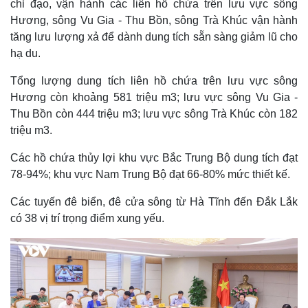
chỉ đạo, vận hành các liên hồ chứa trên lưu vực sông
Hương, sông Vu Gia - Thu Bồn, sông Trà Khúc vận hành
tăng lưu lượng xả để dành dung tích sẵn sàng giảm lũ cho
hạ du.
Tổng lượng dung tích liên hồ chứa trên lưu vực sông
Hương còn khoảng 581 triệu m3; lưu vực sông Vu Gia -
Thu Bồn còn 444 triệu m3; lưu vực sông Trà Khúc còn 182
triệu m3.
Các hồ chứa thủy lợi khu vực Bắc Trung Bộ dung tích đạt
78-94%; khu vực Nam Trung Bộ đạt 66-80% mức thiết kế.
Các tuyến đê biển, đê cửa sông từ Hà Tĩnh đến Đắk Lắk
có 38 vị trí trọng điểm xung yếu.
Kinh tế
Thị trường
Bất động sản
Giá vàng
Khởi nghiệp
Tiêu dùng
Tỷ giá
Chứng khoán