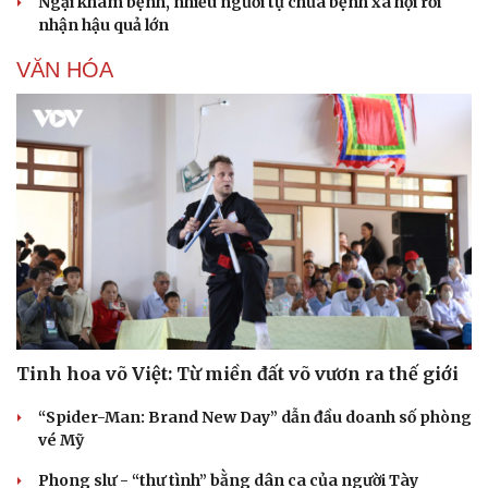
Ngại khám bệnh, nhiều người tự chữa bệnh xã hội rồi
nhận hậu quả lớn
VĂN HÓA
Tinh hoa võ Việt: Từ miền đất võ vươn ra thế giới
“Spider-Man: Brand New Day” dẫn đầu doanh số phòng
vé Mỹ
Cải chính
Phong slư - “thư tình” bằng dân ca của người Tày