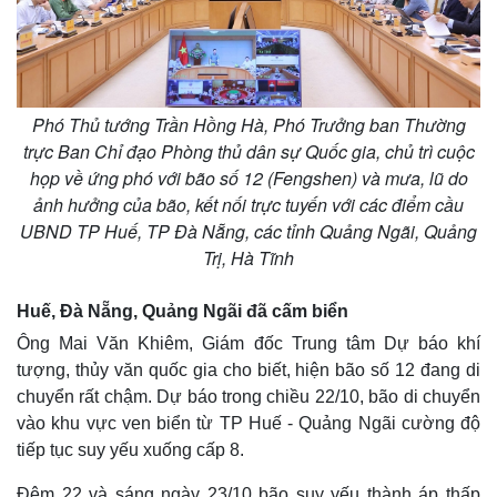
Phó Thủ tướng Trần Hồng Hà, Phó Trưởng ban Thường
trực Ban Chỉ đạo Phòng thủ dân sự Quốc gia, chủ trì cuộc
họp về ứng phó với bão số 12 (Fengshen) và mưa, lũ do
ảnh hưởng của bão, kết nối trực tuyến với các điểm cầu
UBND TP Huế, TP Đà Nẵng, các tỉnh Quảng Ngãi, Quảng
Trị, Hà Tĩnh
Huế, Đà Nẵng, Quảng Ngãi đã cấm biển
Thế giới
Multimedia
Ông Mai Văn Khiêm, Giám đốc Trung tâm Dự báo khí
Quan sát
Video
tượng, thủy văn quốc gia cho biết, hiện bão số 12 đang di
Cuộc sống đó đây
Ảnh
chuyển rất chậm. Dự báo trong chiều 22/10, bão di chuyển
Hồ sơ
E-Magazine
Infographic
vào khu vực ven biển từ TP Huế - Quảng Ngãi cường độ
tiếp tục suy yếu xuống cấp 8.
Đêm 22 và sáng ngày 23/10 bão suy yếu thành áp thấp