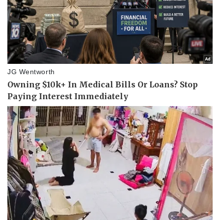
Sức khỏe
Đời sống
Dinh dưỡng - món ngon
Nhà đẹp
Cây thuốc
Blog
Sản phụ khoa
Tình yêu - Gia đình
Nhi khoa
Nam khoa
Làm đẹp - giảm cân
Phòng mạch online
Ăn sạch sống khỏe