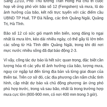
Sáng 22/10, Phó Thủ tướng Trần Hồng Hà chủ trì cuộc
họp về ứng phó với bão số 12 (Fengshen) và mưa, lũ do
ảnh hưởng của bão, kết nối trực tuyến với các điểm cầu
UBND TP Huế, TP Đà Nẵng, các tỉnh Quảng Ngãi, Quảng
Trị, Hà Tĩnh.
Bão số 12 có sức gió mạnh trên biển, song đáng lo ngại
nhất là mưa lớn, kéo dài nhiều ngày, có thể gây lũ lớn trên
các sông từ Hà Tĩnh đến Quảng Ngãi, trong khi đó nơi
mực nước nhiều sông đã đạt báo động 2-3.
Vì vậy, công tác dự báo là hết sức quan trọng, đặc biệt cần
lượng hóa rõ các yếu tố ảnh hưởng của bão, lượng mưa,
nguy cơ ngập lụt đến từng địa bàn và từng giai đoạn của
thiên tai. Trên cơ sở đó, các địa phương cần nắm chắc tình
hình, cập nhật dự báo và chủ động phương án ứng phó
phù hợp trước, trong và sau bão, nhất là trong trường hợp
mưa cực lớn (800-900 mm, có nơi 400 mm trong 3 giờ).