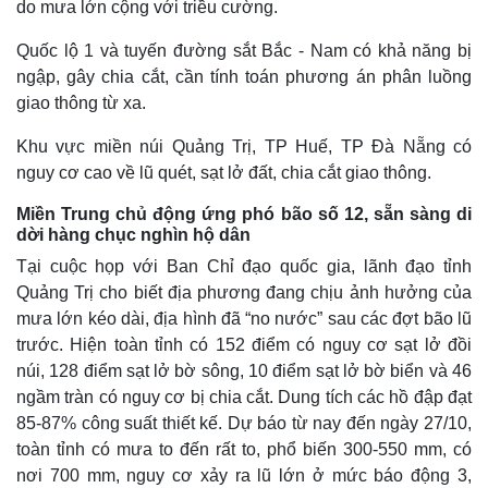
do mưa lớn cộng với triều cường.
Quốc lộ 1 và tuyến đường sắt Bắc - Nam có khả năng bị
ngập, gây chia cắt, cần tính toán phương án phân luồng
giao thông từ xa.
Khu vực miền núi Quảng Trị, TP Huế, TP Đà Nẵng có
nguy cơ cao về lũ quét, sạt lở đất, chia cắt giao thông.
Miền Trung chủ động ứng phó bão số 12, sẵn sàng di
dời hàng chục nghìn hộ dân
Tại cuộc họp với Ban Chỉ đạo quốc gia, lãnh đạo tỉnh
Quảng Trị cho biết địa phương đang chịu ảnh hưởng của
mưa lớn kéo dài, địa hình đã “no nước” sau các đợt bão lũ
trước. Hiện toàn tỉnh có 152 điểm có nguy cơ sạt lở đồi
núi, 128 điểm sạt lở bờ sông, 10 điểm sạt lở bờ biển và 46
ngầm tràn có nguy cơ bị chia cắt. Dung tích các hồ đập đạt
85-87% công suất thiết kế. Dự báo từ nay đến ngày 27/10,
toàn tỉnh có mưa to đến rất to, phổ biến 300-550 mm, có
nơi 700 mm, nguy cơ xảy ra lũ lớn ở mức báo động 3,